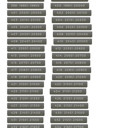
399: 19901-19950
400: 19951-20000
401: 20001-20050
402: 20051-20100
403: 20101-20150
404: 20151-20200
405: 20201-20250
406: 20251-20300
407: 20301-20350
408: 20351-20400
409: 20401-20450
410: 20451-20500
411: 20501-20550
412: 20551-20600
413: 20601-20650
414: 20651-20700
415: 20701-20750
416: 20751-20800
417: 20801-20850
418: 20851-20900
419: 20901-20950
420: 20951-21000
421: 21001-21050
422: 21051-21100
423: 21101-21150
424: 21151-21200
425: 21201-21250
426: 21251-21300
427: 21301-21350
428: 21351-21400
429: 21401-21450
430: 21451-21500
431: 21501-21550
432: 21551-21600
433: 21601-21650
434: 21651-21700