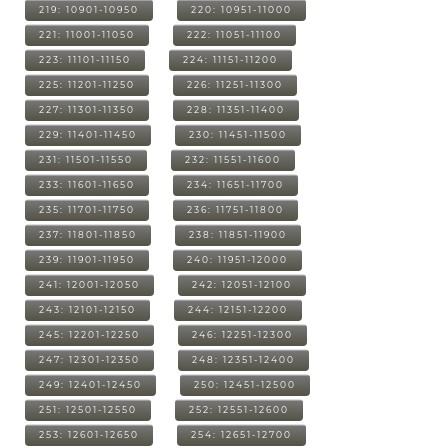
219: 10901-10950
220: 10951-11000
221: 11001-11050
222: 11051-11100
223: 11101-11150
224: 11151-11200
225: 11201-11250
226: 11251-11300
227: 11301-11350
228: 11351-11400
229: 11401-11450
230: 11451-11500
231: 11501-11550
232: 11551-11600
233: 11601-11650
234: 11651-11700
235: 11701-11750
236: 11751-11800
237: 11801-11850
238: 11851-11900
239: 11901-11950
240: 11951-12000
241: 12001-12050
242: 12051-12100
243: 12101-12150
244: 12151-12200
245: 12201-12250
246: 12251-12300
247: 12301-12350
248: 12351-12400
249: 12401-12450
250: 12451-12500
251: 12501-12550
252: 12551-12600
253: 12601-12650
254: 12651-12700