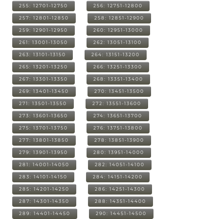
255: 12701-12750
256: 12751-12800
257: 12801-12850
258: 12851-12900
259: 12901-12950
260: 12951-13000
261: 13001-13050
262: 13051-13100
263: 13101-13150
264: 13151-13200
265: 13201-13250
266: 13251-13300
267: 13301-13350
268: 13351-13400
269: 13401-13450
270: 13451-13500
271: 13501-13550
272: 13551-13600
273: 13601-13650
274: 13651-13700
275: 13701-13750
276: 13751-13800
277: 13801-13850
278: 13851-13900
279: 13901-13950
280: 13951-14000
281: 14001-14050
282: 14051-14100
283: 14101-14150
284: 14151-14200
285: 14201-14250
286: 14251-14300
287: 14301-14350
288: 14351-14400
289: 14401-14450
290: 14451-14500