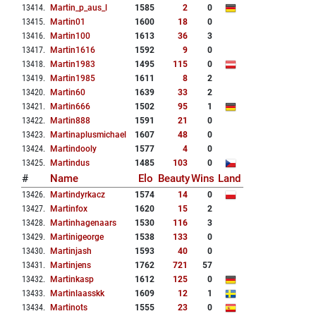
13414
.
Martin_p_aus_l
1585
2
0
13415
.
Martin01
1600
18
0
13416
.
Martin100
1613
36
3
13417
.
Martin1616
1592
9
0
13418
.
Martin1983
1495
115
0
13419
.
Martin1985
1611
8
2
13420
.
Martin60
1639
33
2
13421
.
Martin666
1502
95
1
13422
.
Martin888
1591
21
0
13423
.
Martinaplusmichael
1607
48
0
13424
.
Martindooly
1577
4
0
13425
.
Martindus
1485
103
0
#
Name
Elo
Beauty
Wins
Land
13426
.
Martindyrkacz
1574
14
0
13427
.
Martinfox
1620
15
2
13428
.
Martinhagenaars
1530
116
3
13429
.
Martinigeorge
1538
133
0
13430
.
Martinjash
1593
40
0
13431
.
Martinjens
1762
721
57
13432
.
Martinkasp
1612
125
0
13433
.
Martinlaasskk
1609
12
1
13434
.
Martinots
1555
23
0