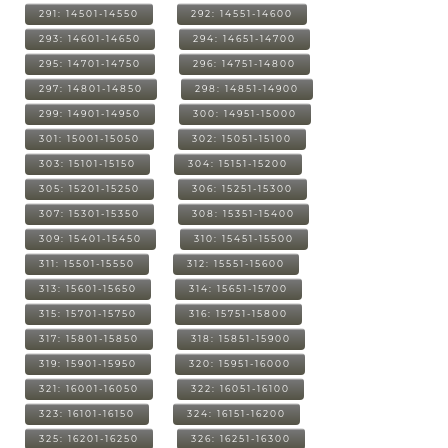
291: 14501-14550
292: 14551-14600
293: 14601-14650
294: 14651-14700
295: 14701-14750
296: 14751-14800
297: 14801-14850
298: 14851-14900
299: 14901-14950
300: 14951-15000
301: 15001-15050
302: 15051-15100
303: 15101-15150
304: 15151-15200
305: 15201-15250
306: 15251-15300
307: 15301-15350
308: 15351-15400
309: 15401-15450
310: 15451-15500
311: 15501-15550
312: 15551-15600
313: 15601-15650
314: 15651-15700
315: 15701-15750
316: 15751-15800
317: 15801-15850
318: 15851-15900
319: 15901-15950
320: 15951-16000
321: 16001-16050
322: 16051-16100
323: 16101-16150
324: 16151-16200
325: 16201-16250
326: 16251-16300