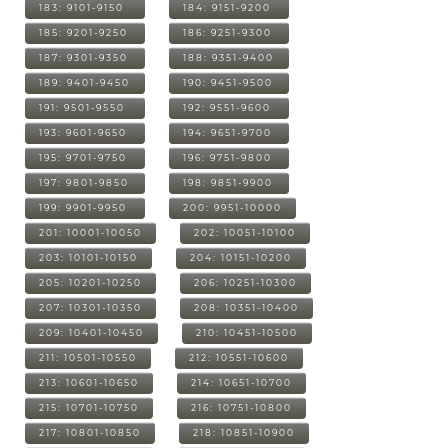
183: 9101-9150
184: 9151-9200
185: 9201-9250
186: 9251-9300
187: 9301-9350
188: 9351-9400
189: 9401-9450
190: 9451-9500
191: 9501-9550
192: 9551-9600
193: 9601-9650
194: 9651-9700
195: 9701-9750
196: 9751-9800
197: 9801-9850
198: 9851-9900
199: 9901-9950
200: 9951-10000
201: 10001-10050
202: 10051-10100
203: 10101-10150
204: 10151-10200
205: 10201-10250
206: 10251-10300
207: 10301-10350
208: 10351-10400
209: 10401-10450
210: 10451-10500
211: 10501-10550
212: 10551-10600
213: 10601-10650
214: 10651-10700
215: 10701-10750
216: 10751-10800
217: 10801-10850
218: 10851-10900