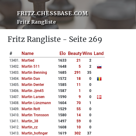
FRITZ.CHESSBASE.COM
Fritz Rangliste
Fritz Rangliste - Seite 269
#
Name
Elo
Beauty
Wins
Land
13401
.
Martied
1633
21
2
13402
.
Martin 511
1648
5
2
13403
.
Martin Benning
1685
291
35
13404
.
Martin Dan
1572
18
0
13405
.
Martin Denter
1585
11
0
13406
.
Martin Jjm45
1587
1
0
13407
.
Martin Larsen
1590
9
0
13408
.
Martin Lünzmann
1604
70
1
13409
.
Martin Rott
1529
55
0
13410
.
Martin Tronsson
1580
14
0
13411
.
Martin_38
1497
59
0
13412
.
Martin_cz
1608
10
0
13413
.
Martin_hofinger
1619
302
37