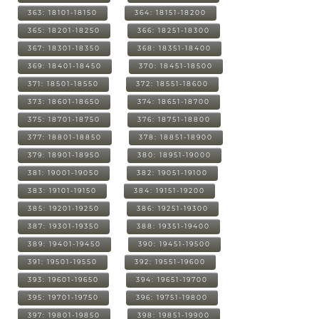
363: 18101-18150
364: 18151-18200
365: 18201-18250
366: 18251-18300
367: 18301-18350
368: 18351-18400
369: 18401-18450
370: 18451-18500
371: 18501-18550
372: 18551-18600
373: 18601-18650
374: 18651-18700
375: 18701-18750
376: 18751-18800
377: 18801-18850
378: 18851-18900
379: 18901-18950
380: 18951-19000
381: 19001-19050
382: 19051-19100
383: 19101-19150
384: 19151-19200
385: 19201-19250
386: 19251-19300
387: 19301-19350
388: 19351-19400
389: 19401-19450
390: 19451-19500
391: 19501-19550
392: 19551-19600
393: 19601-19650
394: 19651-19700
395: 19701-19750
396: 19751-19800
397: 19801-19850
398: 19851-19900