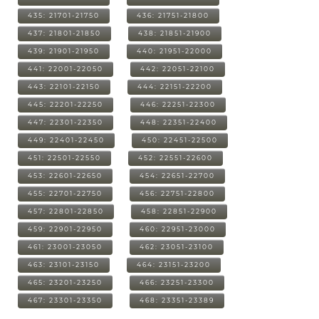
435: 21701-21750
436: 21751-21800
437: 21801-21850
438: 21851-21900
439: 21901-21950
440: 21951-22000
441: 22001-22050
442: 22051-22100
443: 22101-22150
444: 22151-22200
445: 22201-22250
446: 22251-22300
447: 22301-22350
448: 22351-22400
449: 22401-22450
450: 22451-22500
451: 22501-22550
452: 22551-22600
453: 22601-22650
454: 22651-22700
455: 22701-22750
456: 22751-22800
457: 22801-22850
458: 22851-22900
459: 22901-22950
460: 22951-23000
461: 23001-23050
462: 23051-23100
463: 23101-23150
464: 23151-23200
465: 23201-23250
466: 23251-23300
467: 23301-23350
468: 23351-23389