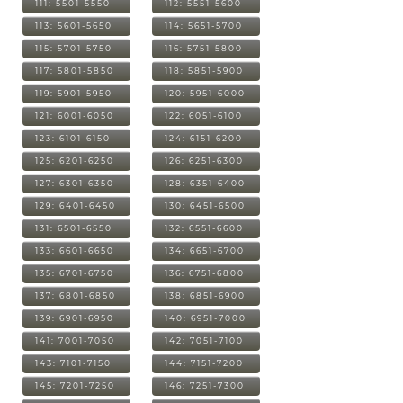
111: 5501-5550
112: 5551-5600
113: 5601-5650
114: 5651-5700
115: 5701-5750
116: 5751-5800
117: 5801-5850
118: 5851-5900
119: 5901-5950
120: 5951-6000
121: 6001-6050
122: 6051-6100
123: 6101-6150
124: 6151-6200
125: 6201-6250
126: 6251-6300
127: 6301-6350
128: 6351-6400
129: 6401-6450
130: 6451-6500
131: 6501-6550
132: 6551-6600
133: 6601-6650
134: 6651-6700
135: 6701-6750
136: 6751-6800
137: 6801-6850
138: 6851-6900
139: 6901-6950
140: 6951-7000
141: 7001-7050
142: 7051-7100
143: 7101-7150
144: 7151-7200
145: 7201-7250
146: 7251-7300