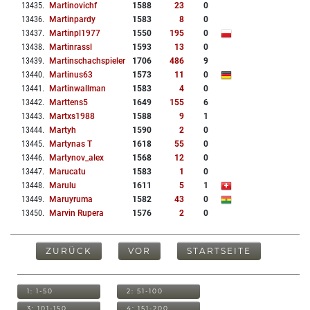
13435
.
Martinovichf
1588
23
0
13436
.
Martinpardy
1583
8
0
13437
.
Martinpl1977
1550
195
0
13438
.
Martinrassl
1593
13
0
13439
.
Martinschachspieler
1706
486
9
13440
.
Martinus63
1573
11
0
13441
.
Martinwallman
1583
4
0
13442
.
Marttens5
1649
155
6
13443
.
Martxs1988
1588
9
1
13444
.
Martyh
1590
2
0
13445
.
Martynas T
1618
55
0
13446
.
Martynov_alex
1568
12
0
13447
.
Marucatu
1583
1
0
13448
.
Marulu
1611
5
1
13449
.
Maruyruma
1582
43
0
13450
.
Marvin Rupera
1576
2
0
ZURÜCK
VOR
STARTSEITE
1: 1-50
2: 51-100
3: 101-150
4: 151-200