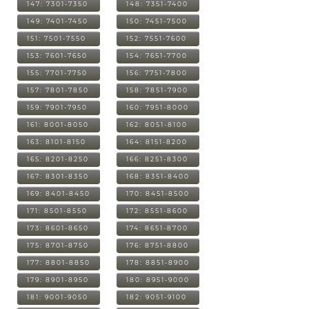
147: 7301-7350
148: 7351-7400
149: 7401-7450
150: 7451-7500
151: 7501-7550
152: 7551-7600
153: 7601-7650
154: 7651-7700
155: 7701-7750
156: 7751-7800
157: 7801-7850
158: 7851-7900
159: 7901-7950
160: 7951-8000
161: 8001-8050
162: 8051-8100
163: 8101-8150
164: 8151-8200
165: 8201-8250
166: 8251-8300
167: 8301-8350
168: 8351-8400
169: 8401-8450
170: 8451-8500
171: 8501-8550
172: 8551-8600
173: 8601-8650
174: 8651-8700
175: 8701-8750
176: 8751-8800
177: 8801-8850
178: 8851-8900
179: 8901-8950
180: 8951-9000
181: 9001-9050
182: 9051-9100