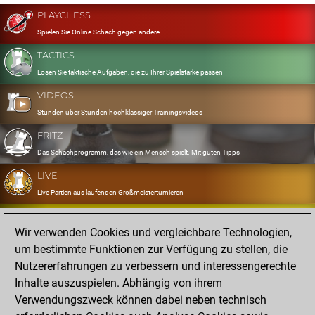
PLAYCHESS
Spielen Sie Online Schach gegen andere
TACTICS
Lösen Sie taktische Aufgaben, die zu Ihrer Spielstärke passen
VIDEOS
Stunden über Stunden hochklassiger Trainingsvideos
FRITZ
Das Schachprogramm, das wie ein Mensch spielt. Mit guten Tipps
LIVE
Live Partien aus laufenden Großmeisterturnieren
OPENINGS
Wir verwenden Cookies und vergleichbare Technologien,
Erfassen und Üben Sie Ihr Eröffnungsrepertoire
um bestimmte Funktionen zur Verfügung zu stellen, die
DATABASE
Nutzererfahrungen zu verbessern und interessengerechte
Acht Millionen starke Partien
Inhalte auszuspielen. Abhängig von ihrem
MYGAMES
Verwendungszweck können dabei neben technisch
Speichern und analysieren Sie eigene Partien in der Cloud