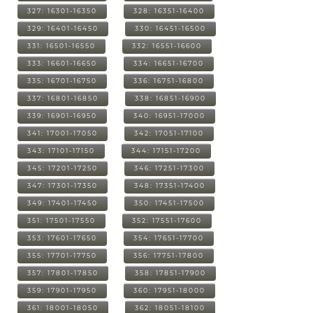
327: 16301-16350
328: 16351-16400
329: 16401-16450
330: 16451-16500
331: 16501-16550
332: 16551-16600
333: 16601-16650
334: 16651-16700
335: 16701-16750
336: 16751-16800
337: 16801-16850
338: 16851-16900
339: 16901-16950
340: 16951-17000
341: 17001-17050
342: 17051-17100
343: 17101-17150
344: 17151-17200
345: 17201-17250
346: 17251-17300
347: 17301-17350
348: 17351-17400
349: 17401-17450
350: 17451-17500
351: 17501-17550
352: 17551-17600
353: 17601-17650
354: 17651-17700
355: 17701-17750
356: 17751-17800
357: 17801-17850
358: 17851-17900
359: 17901-17950
360: 17951-18000
361: 18001-18050
362: 18051-18100