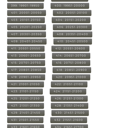
399: 19901-19950
400: 19951-20000
401: 20001-20050
402: 20051-20100
403: 20101-20150
404: 20151-20200
405: 20201-20250
406: 20251-20300
407: 20301-20350
408: 20351-20400
409: 20401-20450
410: 20451-20500
411: 20501-20550
412: 20551-20600
413: 20601-20650
414: 20651-20700
415: 20701-20750
416: 20751-20800
417: 20801-20850
418: 20851-20900
419: 20901-20950
420: 20951-21000
421: 21001-21050
422: 21051-21100
423: 21101-21150
424: 21151-21200
425: 21201-21250
426: 21251-21300
427: 21301-21350
428: 21351-21400
429: 21401-21450
430: 21451-21500
431: 21501-21550
432: 21551-21600
433: 21601-21650
434: 21651-21700