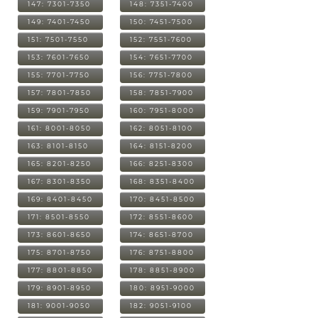
147: 7301-7350
148: 7351-7400
149: 7401-7450
150: 7451-7500
151: 7501-7550
152: 7551-7600
153: 7601-7650
154: 7651-7700
155: 7701-7750
156: 7751-7800
157: 7801-7850
158: 7851-7900
159: 7901-7950
160: 7951-8000
161: 8001-8050
162: 8051-8100
163: 8101-8150
164: 8151-8200
165: 8201-8250
166: 8251-8300
167: 8301-8350
168: 8351-8400
169: 8401-8450
170: 8451-8500
171: 8501-8550
172: 8551-8600
173: 8601-8650
174: 8651-8700
175: 8701-8750
176: 8751-8800
177: 8801-8850
178: 8851-8900
179: 8901-8950
180: 8951-9000
181: 9001-9050
182: 9051-9100