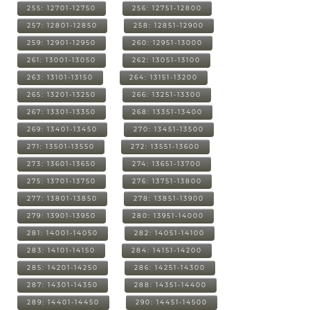
255: 12701-12750
256: 12751-12800
257: 12801-12850
258: 12851-12900
259: 12901-12950
260: 12951-13000
261: 13001-13050
262: 13051-13100
263: 13101-13150
264: 13151-13200
265: 13201-13250
266: 13251-13300
267: 13301-13350
268: 13351-13400
269: 13401-13450
270: 13451-13500
271: 13501-13550
272: 13551-13600
273: 13601-13650
274: 13651-13700
275: 13701-13750
276: 13751-13800
277: 13801-13850
278: 13851-13900
279: 13901-13950
280: 13951-14000
281: 14001-14050
282: 14051-14100
283: 14101-14150
284: 14151-14200
285: 14201-14250
286: 14251-14300
287: 14301-14350
288: 14351-14400
289: 14401-14450
290: 14451-14500