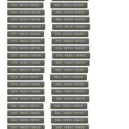
363: 18101-18150
364: 18151-18200
365: 18201-18250
366: 18251-18300
367: 18301-18350
368: 18351-18400
369: 18401-18450
370: 18451-18500
371: 18501-18550
372: 18551-18600
373: 18601-18650
374: 18651-18700
375: 18701-18750
376: 18751-18800
377: 18801-18850
378: 18851-18900
379: 18901-18950
380: 18951-19000
381: 19001-19050
382: 19051-19100
383: 19101-19150
384: 19151-19200
385: 19201-19250
386: 19251-19300
387: 19301-19350
388: 19351-19400
389: 19401-19450
390: 19451-19500
391: 19501-19550
392: 19551-19600
393: 19601-19650
394: 19651-19700
395: 19701-19750
396: 19751-19800
397: 19801-19850
398: 19851-19900