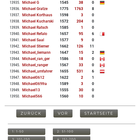
13935
.
Michael G
1545
38
0
13936
.
Michael Gratze
1775
1763
8
13937
.
Michael Korthaus
1598
3
0
13938
.
Michael Kucharski
1572
204
0
13939
.
Michael Ratsch
1585
1
0
13940
.
Michael Refalo
1657
95
6
13941
.
Michael Saal
1577
9
0
13942
.
Michael Stiemer
1662
126
11
13943
.
Michael_liemann
1647
15
2
13944
.
Michael_ran_ger
1586
18
0
13945
.
Michael_ranger
1567
33
0
13946
.
Michael_umfahrer
1655
531
6
13947
.
Michael0612
1622
2
1
13948
.
Michael069fra
1589
3
0
13949
.
Michael13
1555
30
0
13950
.
Michael566
1560
10
0
ZURÜCK
VOR
STARTSEITE
1: 1-50
2: 51-100
3: 101-150
4: 151-200