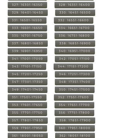
327: 16301-16350
328: 16351-16400
329: 16401-16450
330: 16451-16500
331: 16501-16550
332: 16551-16600
333: 16601-16650
334: 16651-16700
335: 16701-16750
336: 16751-16800
337: 16801-16850
338: 16851-16900
339: 16901-16950
340: 16951-17000
341: 17001-17050
342: 17051-17100
343: 17101-17150
344: 17151-17200
345: 17201-17250
346: 17251-17300
347: 17301-17350
348: 17351-17400
349: 17401-17450
350: 17451-17500
351: 17501-17550
352: 17551-17600
353: 17601-17650
354: 17651-17700
355: 17701-17750
356: 17751-17800
357: 17801-17850
358: 17851-17900
359: 17901-17950
360: 17951-18000
361: 18001-18050
362: 18051-18100