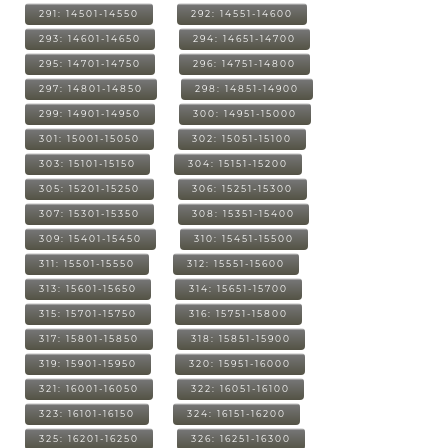
291: 14501-14550
292: 14551-14600
293: 14601-14650
294: 14651-14700
295: 14701-14750
296: 14751-14800
297: 14801-14850
298: 14851-14900
299: 14901-14950
300: 14951-15000
301: 15001-15050
302: 15051-15100
303: 15101-15150
304: 15151-15200
305: 15201-15250
306: 15251-15300
307: 15301-15350
308: 15351-15400
309: 15401-15450
310: 15451-15500
311: 15501-15550
312: 15551-15600
313: 15601-15650
314: 15651-15700
315: 15701-15750
316: 15751-15800
317: 15801-15850
318: 15851-15900
319: 15901-15950
320: 15951-16000
321: 16001-16050
322: 16051-16100
323: 16101-16150
324: 16151-16200
325: 16201-16250
326: 16251-16300