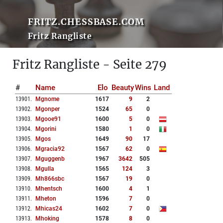
FRITZ.CHESSBASE.COM
Fritz Rangliste
Fritz Rangliste - Seite 279
#
Name
Elo
Beauty
Wins
Land
13901
.
Mgnome
1617
9
2
13902
.
Mgonper
1524
65
0
13903
.
Mgooe91
1600
5
0
13904
.
Mgorini
1580
1
0
13905
.
Mgos
1649
90
17
13906
.
Mgracia92
1567
62
0
13907
.
Mguggenb
1967
3642
505
13908
.
Mgulla
1565
124
3
13909
.
Mh866sbc
1567
19
0
13910
.
Mhentsch
1600
4
1
13911
.
Mheton
1596
7
0
13912
.
Mhicas24
1602
7
0
13913
.
Mhoking
1578
8
0