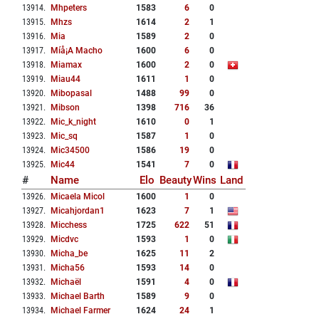
13914
.
Mhpeters
1583
6
0
13915
.
Mhzs
1614
2
1
13916
.
Mia
1589
2
0
13917
.
Míå¡a Macho
1600
6
0
13918
.
Miamax
1600
2
0
13919
.
Miau44
1611
1
0
13920
.
Mibopasal
1488
99
0
13921
.
Mibson
1398
716
36
13922
.
Mic_k_night
1610
0
1
13923
.
Mic_sq
1587
1
0
13924
.
Mic34500
1586
19
0
13925
.
Mic44
1541
7
0
#
Name
Elo
Beauty
Wins
Land
13926
.
Micaela Micol
1600
1
0
13927
.
Micahjordan1
1623
7
1
13928
.
Micchess
1725
622
51
13929
.
Micdvc
1593
1
0
13930
.
Micha_be
1625
11
2
13931
.
Micha56
1593
14
0
13932
.
Michaël
1591
4
0
13933
.
Michael Barth
1589
9
0
13934
.
Michael Farmer
1624
24
1