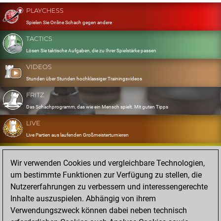
PLAYCHESS
Spielen Sie Online Schach gegen andere
TACTICS
Lösen Sie taktische Aufgaben, die zu Ihrer Spielstärke passen
VIDEOS
Stunden über Stunden hochklassiger Trainingsvideos
FRITZ
Das Schachprogramm, das wie ein Mensch spielt. Mit guten Tipps
LIVE
Live Partien aus laufenden Großmeisterturnieren
OPENINGS
Wir verwenden Cookies und vergleichbare Technologien,
Erfassen und Üben Sie Ihr Eröffnungsrepertoire
um bestimmte Funktionen zur Verfügung zu stellen, die
DATABASE
Nutzererfahrungen zu verbessern und interessengerechte
Acht Millionen starke Partien
Inhalte auszuspielen. Abhängig von ihrem
MYGAMES
Verwendungszweck können dabei neben technisch
Speichern und analysieren Sie eigene Partien in der Cloud