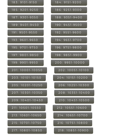
183: 9101-9150
184: 9151-9200
185: 9201-9250
186: 9251-9300
187: 9301-9350
188: 9351-9400
189: 9401-9450
190: 9451-9500
191: 9501-9550
192: 9551-9600
193: 9601-9650
194: 9651-9700
195: 9701-9750
196: 9751-9800
197: 9801-9850
198: 9851-9900
199: 9901-9950
200: 9951-10000
201: 10001-10050
202: 10051-10100
203: 10101-10150
204: 10151-10200
205: 10201-10250
206: 10251-10300
207: 10301-10350
208: 10351-10400
209: 10401-10450
210: 10451-10500
211: 10501-10550
212: 10551-10600
213: 10601-10650
214: 10651-10700
215: 10701-10750
216: 10751-10800
217: 10801-10850
218: 10851-10900