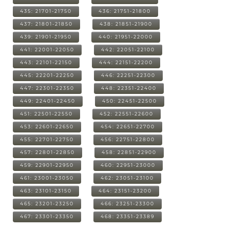
435: 21701-21750
436: 21751-21800
437: 21801-21850
438: 21851-21900
439: 21901-21950
440: 21951-22000
441: 22001-22050
442: 22051-22100
443: 22101-22150
444: 22151-22200
445: 22201-22250
446: 22251-22300
447: 22301-22350
448: 22351-22400
449: 22401-22450
450: 22451-22500
451: 22501-22550
452: 22551-22600
453: 22601-22650
454: 22651-22700
455: 22701-22750
456: 22751-22800
457: 22801-22850
458: 22851-22900
459: 22901-22950
460: 22951-23000
461: 23001-23050
462: 23051-23100
463: 23101-23150
464: 23151-23200
465: 23201-23250
466: 23251-23300
467: 23301-23350
468: 23351-23389