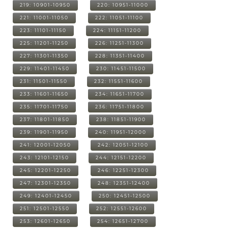
219: 10901-10950
220: 10951-11000
221: 11001-11050
222: 11051-11100
223: 11101-11150
224: 11151-11200
225: 11201-11250
226: 11251-11300
227: 11301-11350
228: 11351-11400
229: 11401-11450
230: 11451-11500
231: 11501-11550
232: 11551-11600
233: 11601-11650
234: 11651-11700
235: 11701-11750
236: 11751-11800
237: 11801-11850
238: 11851-11900
239: 11901-11950
240: 11951-12000
241: 12001-12050
242: 12051-12100
243: 12101-12150
244: 12151-12200
245: 12201-12250
246: 12251-12300
247: 12301-12350
248: 12351-12400
249: 12401-12450
250: 12451-12500
251: 12501-12550
252: 12551-12600
253: 12601-12650
254: 12651-12700