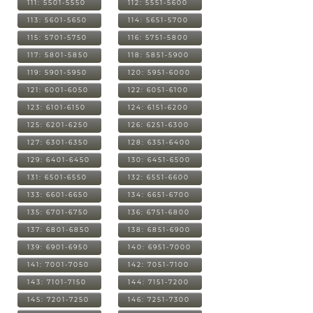
111: 5501-5550
112: 5551-5600
113: 5601-5650
114: 5651-5700
115: 5701-5750
116: 5751-5800
117: 5801-5850
118: 5851-5900
119: 5901-5950
120: 5951-6000
121: 6001-6050
122: 6051-6100
123: 6101-6150
124: 6151-6200
125: 6201-6250
126: 6251-6300
127: 6301-6350
128: 6351-6400
129: 6401-6450
130: 6451-6500
131: 6501-6550
132: 6551-6600
133: 6601-6650
134: 6651-6700
135: 6701-6750
136: 6751-6800
137: 6801-6850
138: 6851-6900
139: 6901-6950
140: 6951-7000
141: 7001-7050
142: 7051-7100
143: 7101-7150
144: 7151-7200
145: 7201-7250
146: 7251-7300