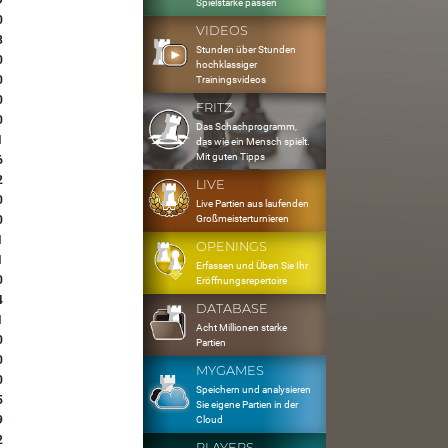
9
Spielstärke passen
0
VIDEOS
3
Stunden über Stunden
0
hochklassiger
0
Trainingsvideos
0
FRITZ
0
Das Schachprogramm,
1
das wie ein Mensch spielt.
Mit guten Tipps
6
2
LIVE
0
Live Partien aus laufenden
Großmeisterturnieren
0
1
OPENINGS
1
Erfassen und Üben Sie Ihr
0
Eröffnungsrepertoire
4
DATABASE
1
Acht Millionen starke
0
Partien
0
MYGAMES
0
Speichern und analysieren
5
Sie eigene Partien in der
9
Cloud
2
PLAYERS