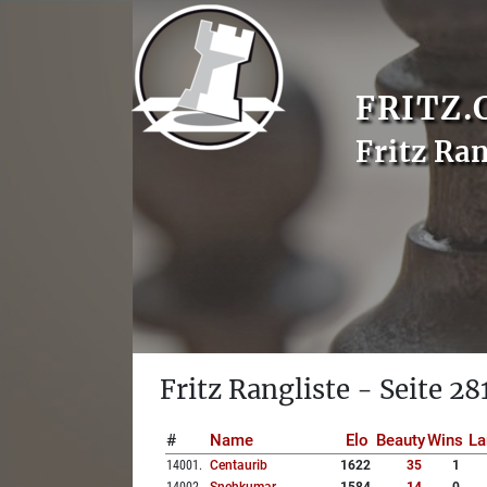
FRITZ.
Fritz Ran
Fritz Rangliste - Seite 28
#
Name
Elo
Beauty
Wins
La
14001
.
Centaurib
1622
35
1