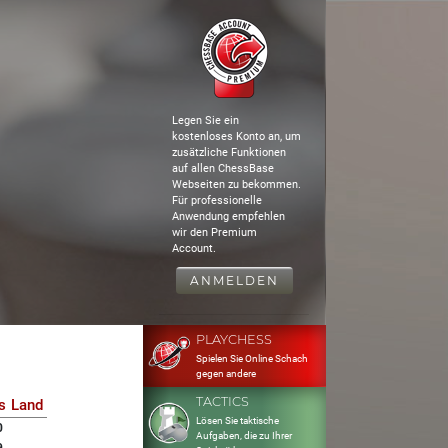
Legen Sie ein
kostenloses Konto an, um
zusätzliche Funktionen
auf allen ChessBase
Webseiten zu bekommen.
Für professionelle
Anwendung empfehlen
wir den Premium
Account.
ANMELDEN
PLAYCHESS
Spielen Sie Online Schach
gegen andere
TACTICS
s
Land
Lösen Sie taktische
0
Aufgaben, die zu Ihrer