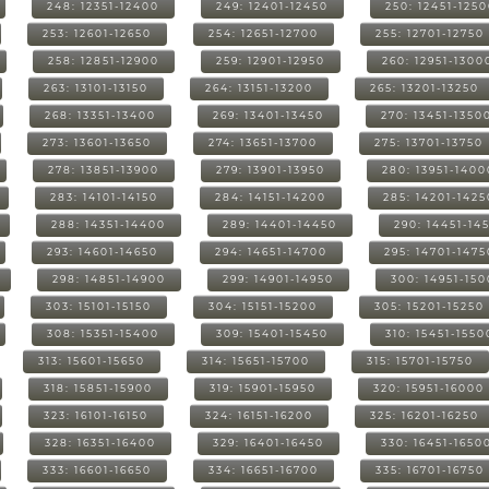
248: 12351-12400
249: 12401-12450
250: 12451-125
253: 12601-12650
254: 12651-12700
255: 12701-12750
258: 12851-12900
259: 12901-12950
260: 12951-1300
263: 13101-13150
264: 13151-13200
265: 13201-13250
268: 13351-13400
269: 13401-13450
270: 13451-1350
273: 13601-13650
274: 13651-13700
275: 13701-13750
278: 13851-13900
279: 13901-13950
280: 13951-1400
283: 14101-14150
284: 14151-14200
285: 14201-1425
288: 14351-14400
289: 14401-14450
290: 14451-14
293: 14601-14650
294: 14651-14700
295: 14701-1475
298: 14851-14900
299: 14901-14950
300: 14951-15
303: 15101-15150
304: 15151-15200
305: 15201-15250
308: 15351-15400
309: 15401-15450
310: 15451-1550
313: 15601-15650
314: 15651-15700
315: 15701-15750
318: 15851-15900
319: 15901-15950
320: 15951-16000
323: 16101-16150
324: 16151-16200
325: 16201-16250
328: 16351-16400
329: 16401-16450
330: 16451-1650
333: 16601-16650
334: 16651-16700
335: 16701-16750