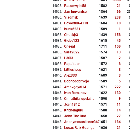
14027
.
Aren Amadeo
1889
6856
8
14028
.
Pasonwylie58
1582
21
14029
.
Jan Ingvardsen
1864
66
2
14030
.
Vladmsk
1639
238
14031
.
Powerful6411#
1604
10
14032
.
Isuck6231
1589
1
14033
.
Chuckjr3
1439
158
14034
.
Globe123
1615
45
14035
.
Cneeal
1711
109
14036
.
Sara2022
1574
13
14037
.
L30l3
1587
2
14038
.
Papabaer
1572
8
14039
.
Littlesheep
1621
3
14040
.
Alex333
1609
3
14041
.
Dobricdobrivoje
1589
5
14042
.
Arnavgoyal14
1571
222
14043
.
Ivan Romanov
1622
130
14044
.
Cm_athila_upekshan
1590
9
14045
.
Jccn1812
1571
11
14046
.
Kitchenguru
1588
14
14047
.
John The Dud
1658
27
14048
.
Anonymoussilence3603
1651
184
14049
.
Lucas Ruiz Guanga
1636
21