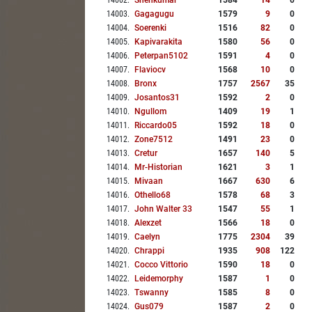
14002
.
Snehkumar
1584
14
0
14003
.
Gagagugu
1579
9
0
14004
.
Soerenki
1516
82
0
14005
.
Kapivarakita
1580
56
0
14006
.
Peterpan5102
1591
4
0
14007
.
Flaviocv
1568
10
0
14008
.
Bronx
1757
2567
35
14009
.
Josantos31
1592
2
0
14010
.
Ngullom
1409
19
1
14011
.
Riccardo05
1592
18
0
14012
.
Zone7512
1491
23
0
14013
.
Cretur
1657
140
5
14014
.
Mr-Historian
1621
3
1
14015
.
Mivaan
1667
630
6
14016
.
Othello68
1578
68
3
14017
.
John Walter 33
1547
55
1
14018
.
Alexzet
1566
18
0
14019
.
Caelyn
1775
2304
39
14020
.
Chrappi
1935
908
122
14021
.
Cocco Vittorio
1590
18
0
14022
.
Leidemorphy
1587
1
0
14023
.
Tswanny
1585
8
0
14024
.
Gus079
1587
2
0