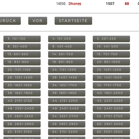
14050
.
Dhoney
1507
88
URÜCK
VOR
STARTSEITE
3: 101-150
4: 151-200
5: 201-250
8: 351-400
9: 401-450
10: 451-500
13: 601-650
14: 651-700
15: 701-750
18: 851-900
19: 901-950
20: 951-1000
23: 1101-1150
24: 1151-1200
25: 1201-1250
28: 1351-1400
29: 1401-1450
30: 1451-1500
33: 1601-1650
34: 1651-1700
35: 1701-1750
38: 1851-1900
39: 1901-1950
40: 1951-2000
43: 2101-2150
44: 2151-2200
45: 2201-2250
48: 2351-2400
49: 2401-2450
50: 2451-2500
53: 2601-2650
54: 2651-2700
55: 2701-2750
58: 2851-2900
59: 2901-2950
60: 2951-3000
63: 3101-3150
64: 3151-3200
65: 3201-3250