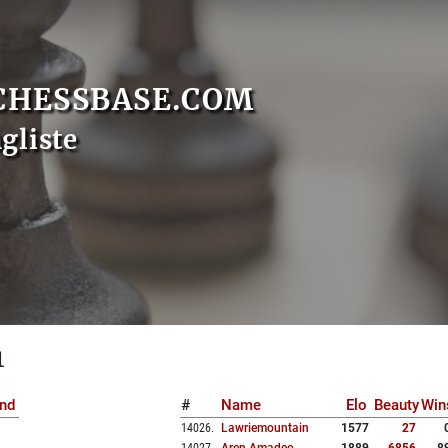
CHESSBASE.COM
gliste
1
nd
#
Name
Elo
Beauty
Win
14026
.
Lawriemountain
1577
27