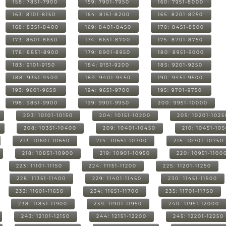
158: 7851-7900
159: 7901-7950
160: 7951-8000
163: 8101-8150
164: 8151-8200
165: 8201-8250
168: 8351-8400
169: 8401-8450
170: 8451-8500
173: 8601-8650
174: 8651-8700
175: 8701-8750
178: 8851-8900
179: 8901-8950
180: 8951-9000
183: 9101-9150
184: 9151-9200
185: 9201-9250
188: 9351-9400
189: 9401-9450
190: 9451-9500
193: 9601-9650
194: 9651-9700
195: 9701-9750
198: 9851-9900
199: 9901-9950
200: 9951-10000
203: 10101-10150
204: 10151-10200
205: 10201-1025
208: 10351-10400
209: 10401-10450
210: 10451-10
213: 10601-10650
214: 10651-10700
215: 10701-10750
218: 10851-10900
219: 10901-10950
220: 10951-1100
223: 11101-11150
224: 11151-11200
225: 11201-11250
228: 11351-11400
229: 11401-11450
230: 11451-11500
233: 11601-11650
234: 11651-11700
235: 11701-11750
238: 11851-11900
239: 11901-11950
240: 11951-12000
243: 12101-12150
244: 12151-12200
245: 12201-12250