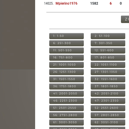
14025
.
Mpierino1976
1582
6
0
Z
1: 1-50
2: 51-100
6: 251-300
7: 301-350
11: 501-550
12: 551-600
16: 751-800
17: 801-850
21: 1001-1050
22: 1051-1100
26: 1251-1300
27: 1301-1350
31: 1501-1550
32: 1551-1600
36: 1751-1800
37: 1801-1850
41: 2001-2050
42: 2051-2100
46: 2251-2300
47: 2301-2350
51: 2501-2550
52: 2551-2600
56: 2751-2800
57: 2801-2850
61: 3001-3050
62: 3051-3100