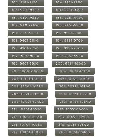
183: 9101-9150
184: 9151-9200
185: 9201-9250
186: 9251-9300
187: 9301-9350
188: 9351-9400
189: 9401-9450
190: 9451-9500
191: 9501-9550
192: 9551-9600
193: 9601-9650
194: 9651-9700
195: 9701-9750
196: 9751-9800
197: 9801-9850
198: 9851-9900
199: 9901-9950
200: 9951-10000
201: 10001-10050
202: 10051-10100
203: 10101-10150
204: 10151-10200
205: 10201-10250
206: 10251-10300
207: 10301-10350
208: 10351-10400
209: 10401-10450
210: 10451-10500
211: 10501-10550
212: 10551-10600
213: 10601-10650
214: 10651-10700
215: 10701-10750
216: 10751-10800
217: 10801-10850
218: 10851-10900