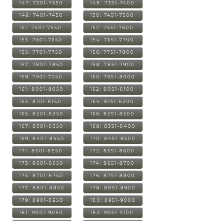
147: 7301-7350
148: 7351-7400
149: 7401-7450
150: 7451-7500
151: 7501-7550
152: 7551-7600
153: 7601-7650
154: 7651-7700
155: 7701-7750
156: 7751-7800
157: 7801-7850
158: 7851-7900
159: 7901-7950
160: 7951-8000
161: 8001-8050
162: 8051-8100
163: 8101-8150
164: 8151-8200
165: 8201-8250
166: 8251-8300
167: 8301-8350
168: 8351-8400
169: 8401-8450
170: 8451-8500
171: 8501-8550
172: 8551-8600
173: 8601-8650
174: 8651-8700
175: 8701-8750
176: 8751-8800
177: 8801-8850
178: 8851-8900
179: 8901-8950
180: 8951-9000
181: 9001-9050
182: 9051-9100