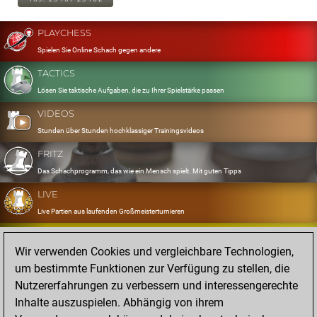
PLAYCHESS
Spielen Sie Online Schach gegen andere
TACTICS
Lösen Sie taktische Aufgaben, die zu Ihrer Spielstärke passen
VIDEOS
Stunden über Stunden hochklassiger Trainingsvideos
FRITZ
Das Schachprogramm, das wie ein Mensch spielt. Mit guten Tipps
LIVE
Live Partien aus laufenden Großmeisterturnieren
OPENINGS
Wir verwenden Cookies und vergleichbare Technologien,
Erfassen und Üben Sie Ihr Eröffnungsrepertoire
um bestimmte Funktionen zur Verfügung zu stellen, die
DATABASE
Nutzererfahrungen zu verbessern und interessengerechte
Acht Millionen starke Partien
Inhalte auszuspielen. Abhängig von ihrem
MYGAMES