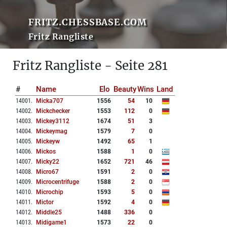
FRITZ.CHESSBASE.COM
Fritz Rangliste
Fritz Rangliste - Seite 281
#
Name
Elo
Beauty
Wins
Land
14001
.
Micka707
1556
54
10
14002
.
Mickchecker
1553
112
0
14003
.
Mickey3112
1674
51
3
14004
.
Mickeymag
1579
7
0
14005
.
Mickeyw
1492
65
1
14006
.
Mickos
1588
1
0
14007
.
Micky22
1652
721
46
14008
.
Micro67
1591
2
0
14009
.
Microcentrifuge
1588
2
0
14010
.
Microchip
1593
5
0
14011
.
Mictor
1592
4
0
14012
.
Middle25
1488
336
0
14013
.
Midigame1
1573
22
0