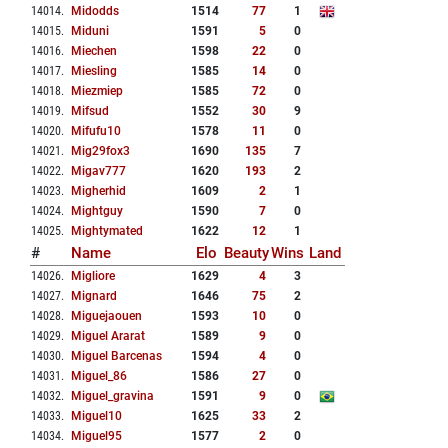
14014
.
Midodds
1514
77
1
14015
.
Miduni
1591
5
0
14016
.
Miechen
1598
22
0
14017
.
Miesling
1585
14
0
14018
.
Miezmiep
1585
72
0
14019
.
Mifsud
1552
30
9
14020
.
Mifufu10
1578
11
0
14021
.
Mig29fox3
1690
135
7
14022
.
Migav777
1620
193
2
14023
.
Migherhid
1609
2
1
14024
.
Mightguy
1590
7
0
14025
.
Mightymated
1622
12
1
#
Name
Elo
Beauty
Wins
Land
14026
.
Migliore
1629
4
3
14027
.
Mignard
1646
75
2
14028
.
Miguejaouen
1593
10
0
14029
.
Miguel Ararat
1589
9
0
14030
.
Miguel Barcenas
1594
4
0
14031
.
Miguel_86
1586
27
0
14032
.
Miguel_gravina
1591
9
0
14033
.
Miguel10
1625
33
2
14034
.
Miguel95
1577
2
0