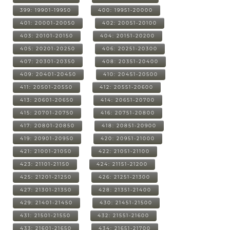
399: 19901-19950
400: 19951-20000
401: 20001-20050
402: 20051-20100
403: 20101-20150
404: 20151-20200
405: 20201-20250
406: 20251-20300
407: 20301-20350
408: 20351-20400
409: 20401-20450
410: 20451-20500
411: 20501-20550
412: 20551-20600
413: 20601-20650
414: 20651-20700
415: 20701-20750
416: 20751-20800
417: 20801-20850
418: 20851-20900
419: 20901-20950
420: 20951-21000
421: 21001-21050
422: 21051-21100
423: 21101-21150
424: 21151-21200
425: 21201-21250
426: 21251-21300
427: 21301-21350
428: 21351-21400
429: 21401-21450
430: 21451-21500
431: 21501-21550
432: 21551-21600
433: 21601-21650
434: 21651-21700