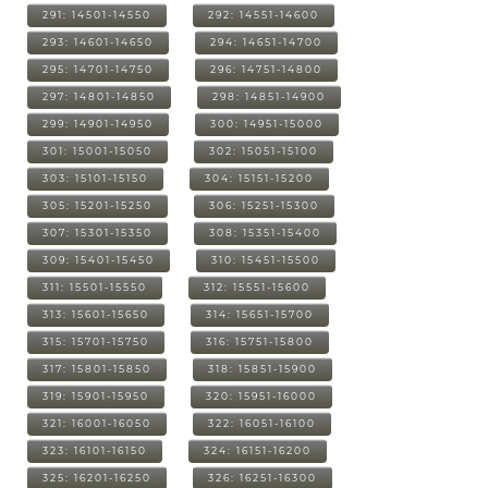
291: 14501-14550
292: 14551-14600
293: 14601-14650
294: 14651-14700
295: 14701-14750
296: 14751-14800
297: 14801-14850
298: 14851-14900
299: 14901-14950
300: 14951-15000
301: 15001-15050
302: 15051-15100
303: 15101-15150
304: 15151-15200
305: 15201-15250
306: 15251-15300
307: 15301-15350
308: 15351-15400
309: 15401-15450
310: 15451-15500
311: 15501-15550
312: 15551-15600
313: 15601-15650
314: 15651-15700
315: 15701-15750
316: 15751-15800
317: 15801-15850
318: 15851-15900
319: 15901-15950
320: 15951-16000
321: 16001-16050
322: 16051-16100
323: 16101-16150
324: 16151-16200
325: 16201-16250
326: 16251-16300