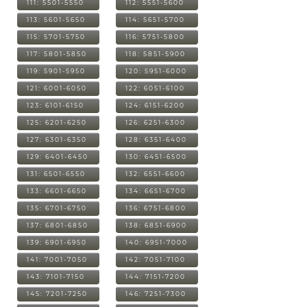
111: 5501-5550
112: 5551-5600
113: 5601-5650
114: 5651-5700
115: 5701-5750
116: 5751-5800
117: 5801-5850
118: 5851-5900
119: 5901-5950
120: 5951-6000
121: 6001-6050
122: 6051-6100
123: 6101-6150
124: 6151-6200
125: 6201-6250
126: 6251-6300
127: 6301-6350
128: 6351-6400
129: 6401-6450
130: 6451-6500
131: 6501-6550
132: 6551-6600
133: 6601-6650
134: 6651-6700
135: 6701-6750
136: 6751-6800
137: 6801-6850
138: 6851-6900
139: 6901-6950
140: 6951-7000
141: 7001-7050
142: 7051-7100
143: 7101-7150
144: 7151-7200
145: 7201-7250
146: 7251-7300