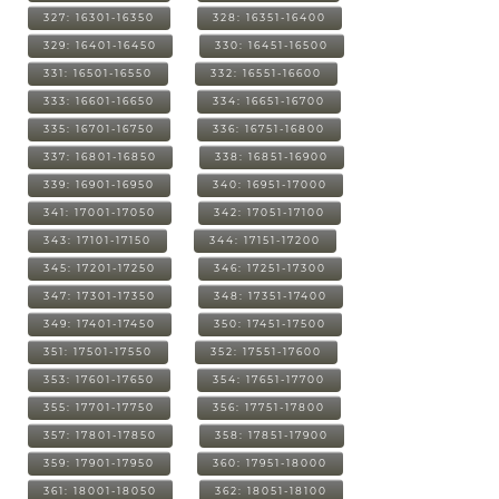
327: 16301-16350
328: 16351-16400
329: 16401-16450
330: 16451-16500
331: 16501-16550
332: 16551-16600
333: 16601-16650
334: 16651-16700
335: 16701-16750
336: 16751-16800
337: 16801-16850
338: 16851-16900
339: 16901-16950
340: 16951-17000
341: 17001-17050
342: 17051-17100
343: 17101-17150
344: 17151-17200
345: 17201-17250
346: 17251-17300
347: 17301-17350
348: 17351-17400
349: 17401-17450
350: 17451-17500
351: 17501-17550
352: 17551-17600
353: 17601-17650
354: 17651-17700
355: 17701-17750
356: 17751-17800
357: 17801-17850
358: 17851-17900
359: 17901-17950
360: 17951-18000
361: 18001-18050
362: 18051-18100