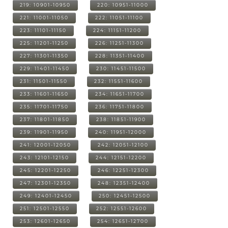
219: 10901-10950
220: 10951-11000
221: 11001-11050
222: 11051-11100
223: 11101-11150
224: 11151-11200
225: 11201-11250
226: 11251-11300
227: 11301-11350
228: 11351-11400
229: 11401-11450
230: 11451-11500
231: 11501-11550
232: 11551-11600
233: 11601-11650
234: 11651-11700
235: 11701-11750
236: 11751-11800
237: 11801-11850
238: 11851-11900
239: 11901-11950
240: 11951-12000
241: 12001-12050
242: 12051-12100
243: 12101-12150
244: 12151-12200
245: 12201-12250
246: 12251-12300
247: 12301-12350
248: 12351-12400
249: 12401-12450
250: 12451-12500
251: 12501-12550
252: 12551-12600
253: 12601-12650
254: 12651-12700