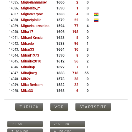
14035
.
Miguelanmarser
1606
2
0
14036
.
Miguelito_m
1590
1
0
14037
.
Miguelkarpov
1583
4
0
14038
.
Miguelpinilla
1579
22
0
14039
.
Miguelsuareznino
1594
77
4
14040
.
Miha17
1606
198
0
14041
.
Mihael Kresic
1623
5
0
14042
.
Mihaelp
1538
96
1
14043
.
Mihai33
1664
10
3
14044
.
Mihail1973
1590
8
0
14045
.
Mihailo2010
1612
56
2
14046
.
Mihailop
1622
7
1
14047
.
Mihajlozg
1888
718
55
14048
.
Mik2x
1578
28
0
14049
.
Mika Bertram
1582
22
0
14050
.
Mika33
1568
6
0
ZURÜCK
VOR
STARTSEITE
1: 1-50
2: 51-100
3: 101-150
4: 151-200