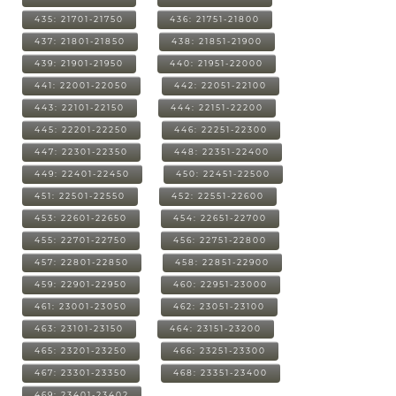
435: 21701-21750
436: 21751-21800
437: 21801-21850
438: 21851-21900
439: 21901-21950
440: 21951-22000
441: 22001-22050
442: 22051-22100
443: 22101-22150
444: 22151-22200
445: 22201-22250
446: 22251-22300
447: 22301-22350
448: 22351-22400
449: 22401-22450
450: 22451-22500
451: 22501-22550
452: 22551-22600
453: 22601-22650
454: 22651-22700
455: 22701-22750
456: 22751-22800
457: 22801-22850
458: 22851-22900
459: 22901-22950
460: 22951-23000
461: 23001-23050
462: 23051-23100
463: 23101-23150
464: 23151-23200
465: 23201-23250
466: 23251-23300
467: 23301-23350
468: 23351-23400
469: 23401-23402