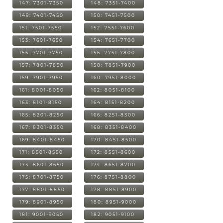
147: 7301-7350
148: 7351-7400
149: 7401-7450
150: 7451-7500
151: 7501-7550
152: 7551-7600
153: 7601-7650
154: 7651-7700
155: 7701-7750
156: 7751-7800
157: 7801-7850
158: 7851-7900
159: 7901-7950
160: 7951-8000
161: 8001-8050
162: 8051-8100
163: 8101-8150
164: 8151-8200
165: 8201-8250
166: 8251-8300
167: 8301-8350
168: 8351-8400
169: 8401-8450
170: 8451-8500
171: 8501-8550
172: 8551-8600
173: 8601-8650
174: 8651-8700
175: 8701-8750
176: 8751-8800
177: 8801-8850
178: 8851-8900
179: 8901-8950
180: 8951-9000
181: 9001-9050
182: 9051-9100