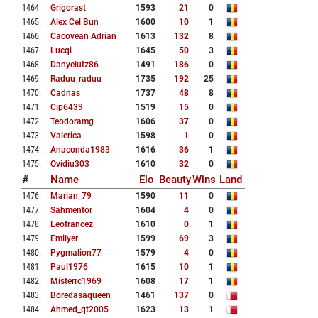
1464
.
Grigorast
1593
21
0
1465
.
Alex Cel Bun
1600
10
1
1466
.
Cacovean Adrian
1613
132
8
1467
.
Lucqi
1645
50
3
1468
.
Danyelutz86
1491
186
0
1469
.
Raduu_raduu
1735
192
25
1470
.
Cadnas
1737
48
8
1471
.
Cip6439
1519
15
0
1472
.
Teodoramg
1606
37
0
1473
.
Valerica
1598
1
0
1474
.
Anaconda1983
1616
36
1
1475
.
Ovidiu303
1610
32
0
#
Name
Elo
Beauty
Wins
Land
1476
.
Marian_79
1590
11
0
1477
.
Sahmentor
1604
4
0
1478
.
Leofrancez
1610
0
1
1479
.
Emilyer
1599
69
3
1480
.
Pygmalion77
1579
4
0
1481
.
Paul1976
1615
10
1
1482
.
Misterrc1969
1608
17
1
1483
.
Boredasaqueen
1461
137
0
1484
.
Ahmed_qt2005
1623
13
1