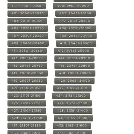
399: 19901-19950
400: 19951-20000
401: 20001-20050
402: 20051-20100
403: 20101-20150
404: 20151-20200
405: 20201-20250
406: 20251-20300
407: 20301-20350
408: 20351-20400
409: 20401-20450
410: 20451-20500
411: 20501-20550
412: 20551-20600
413: 20601-20650
414: 20651-20700
415: 20701-20750
416: 20751-20800
417: 20801-20850
418: 20851-20900
419: 20901-20950
420: 20951-21000
421: 21001-21050
422: 21051-21100
423: 21101-21150
424: 21151-21200
425: 21201-21250
426: 21251-21300
427: 21301-21350
428: 21351-21400
429: 21401-21450
430: 21451-21500
431: 21501-21550
432: 21551-21600
433: 21601-21650
434: 21651-21700