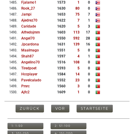
1485
.
Fjalamo1
1573
1
0
1486
.
Rook_27
1630
80
0
1487
.
Jampi
1653
75
7
1488
.
Ajedrez70
1622
7
1
1489
.
Caridade
1620
5
3
1490
.
Alfredojmm
1603
113
17
1491
.
Angel70
1550
592
28
1492
.
Jpcardona
1631
139
16
1493
.
Maalmago
1551
5
0
1494
.
Shah87
1597
4
1
1495
.
Angelino70
1516
108
0
1496
.
Tiredpoet
1593
5
0
1497
.
Hccplayer
1584
14
0
1498
.
Pavelcalado
1552
23
0
1499
.
Pmrc
1560
3
0
1500
.
Ajfc2
1609
1
0
ZURÜCK
VOR
STARTSEITE
1: 1-50
2: 51-100
3: 101-150
4: 151-200