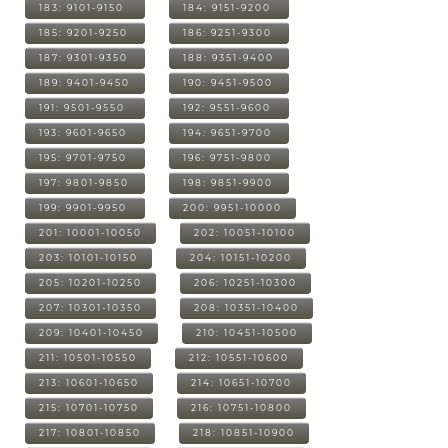
183: 9101-9150
184: 9151-9200
185: 9201-9250
186: 9251-9300
187: 9301-9350
188: 9351-9400
189: 9401-9450
190: 9451-9500
191: 9501-9550
192: 9551-9600
193: 9601-9650
194: 9651-9700
195: 9701-9750
196: 9751-9800
197: 9801-9850
198: 9851-9900
199: 9901-9950
200: 9951-10000
201: 10001-10050
202: 10051-10100
203: 10101-10150
204: 10151-10200
205: 10201-10250
206: 10251-10300
207: 10301-10350
208: 10351-10400
209: 10401-10450
210: 10451-10500
211: 10501-10550
212: 10551-10600
213: 10601-10650
214: 10651-10700
215: 10701-10750
216: 10751-10800
217: 10801-10850
218: 10851-10900