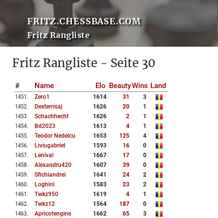
FRITZ.CHESSBASE.COM
Fritz Rangliste
Fritz Rangliste - Seite 30
#
Name
Elo
Beauty
Wins
Land
1451
.
Zero1
1614
31
3
1452
.
Dexterrisaj
1626
20
1
1453
.
Schachhecht
1626
2
1
1454
.
Bd2023
1613
4
1
1455
.
Teodor Nedelcu
1653
125
4
1456
.
Liviugabriel
1593
16
0
1457
.
Lenival
1667
17
0
1458
.
Alexandru420
1607
39
0
1459
.
Sfichiandrei
1641
24
2
1460
.
Loghinl
1583
23
2
1461
.
Twkz950
1619
4
1
1462
.
Twkz12
1564
187
0
1463
.
Apricotengine
1662
65
3