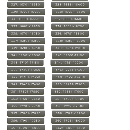
327: 16301-16350
328: 16351-16400
329: 16401-16450
330: 16451-16500
331: 16501-16550
332: 16551-16600
333: 16601-16650
334: 16651-16700
335: 16701-16750
336: 16751-16800
337: 16801-16850
338: 16851-16900
339: 16901-16950
340: 16951-17000
341: 17001-17050
342: 17051-17100
343: 17101-17150
344: 17151-17200
345: 17201-17250
346: 17251-17300
347: 17301-17350
348: 17351-17400
349: 17401-17450
350: 17451-17500
351: 17501-17550
352: 17551-17600
353: 17601-17650
354: 17651-17700
355: 17701-17750
356: 17751-17800
357: 17801-17850
358: 17851-17900
359: 17901-17950
360: 17951-18000
361: 18001-18050
362: 18051-18100