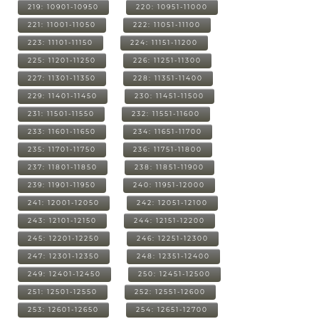
219: 10901-10950
220: 10951-11000
221: 11001-11050
222: 11051-11100
223: 11101-11150
224: 11151-11200
225: 11201-11250
226: 11251-11300
227: 11301-11350
228: 11351-11400
229: 11401-11450
230: 11451-11500
231: 11501-11550
232: 11551-11600
233: 11601-11650
234: 11651-11700
235: 11701-11750
236: 11751-11800
237: 11801-11850
238: 11851-11900
239: 11901-11950
240: 11951-12000
241: 12001-12050
242: 12051-12100
243: 12101-12150
244: 12151-12200
245: 12201-12250
246: 12251-12300
247: 12301-12350
248: 12351-12400
249: 12401-12450
250: 12451-12500
251: 12501-12550
252: 12551-12600
253: 12601-12650
254: 12651-12700