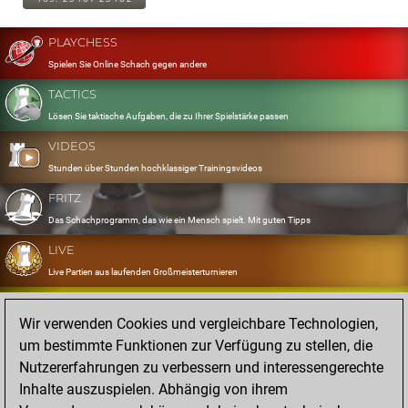
PLAYCHESS
Spielen Sie Online Schach gegen andere
TACTICS
Lösen Sie taktische Aufgaben, die zu Ihrer Spielstärke passen
VIDEOS
Stunden über Stunden hochklassiger Trainingsvideos
FRITZ
Das Schachprogramm, das wie ein Mensch spielt. Mit guten Tipps
LIVE
Live Partien aus laufenden Großmeisterturnieren
OPENINGS
Wir verwenden Cookies und vergleichbare Technologien,
Erfassen und Üben Sie Ihr Eröffnungsrepertoire
um bestimmte Funktionen zur Verfügung zu stellen, die
DATABASE
Nutzererfahrungen zu verbessern und interessengerechte
Acht Millionen starke Partien
Inhalte auszuspielen. Abhängig von ihrem
MYGAMES