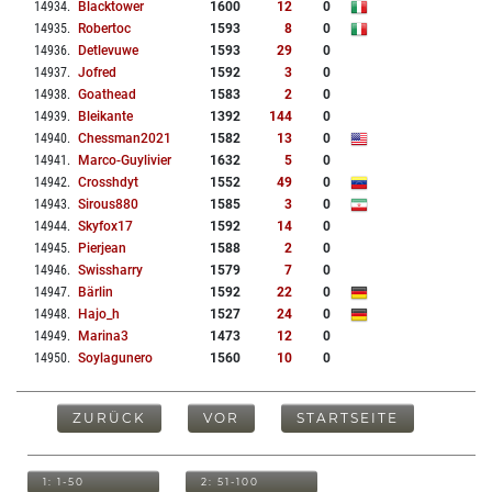
14934
.
Blacktower
1600
12
0
14935
.
Robertoc
1593
8
0
14936
.
Detlevuwe
1593
29
0
14937
.
Jofred
1592
3
0
14938
.
Goathead
1583
2
0
14939
.
Bleikante
1392
144
0
14940
.
Chessman2021
1582
13
0
14941
.
Marco-Guylivier
1632
5
0
14942
.
Crosshdyt
1552
49
0
14943
.
Sirous880
1585
3
0
14944
.
Skyfox17
1592
14
0
14945
.
Pierjean
1588
2
0
14946
.
Swissharry
1579
7
0
14947
.
Bärlin
1592
22
0
14948
.
Hajo_h
1527
24
0
14949
.
Marina3
1473
12
0
14950
.
Soylagunero
1560
10
0
ZURÜCK
VOR
STARTSEITE
1: 1-50
2: 51-100