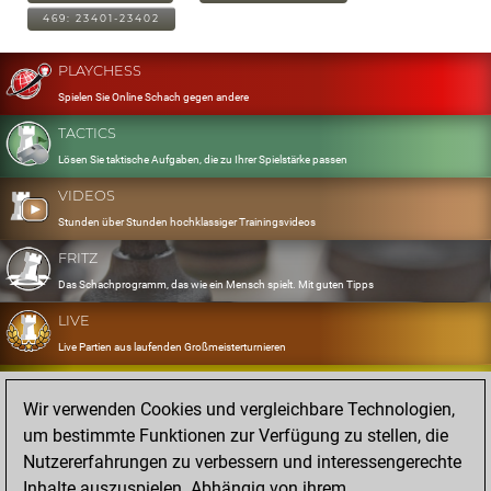
469: 23401-23402
PLAYCHESS
Spielen Sie Online Schach gegen andere
TACTICS
Lösen Sie taktische Aufgaben, die zu Ihrer Spielstärke passen
VIDEOS
Stunden über Stunden hochklassiger Trainingsvideos
FRITZ
Das Schachprogramm, das wie ein Mensch spielt. Mit guten Tipps
LIVE
Live Partien aus laufenden Großmeisterturnieren
OPENINGS
Wir verwenden Cookies und vergleichbare Technologien,
Erfassen und Üben Sie Ihr Eröffnungsrepertoire
um bestimmte Funktionen zur Verfügung zu stellen, die
DATABASE
Nutzererfahrungen zu verbessern und interessengerechte
Acht Millionen starke Partien
Inhalte auszuspielen. Abhängig von ihrem