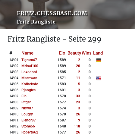
FRITZ.CHESSBASE.COM
Fritz Rangliste
Fritz Rangliste - Seite 299
#
Name
Elo
Beauty
Wins
Land
14901
.
Tigram47
1589
2
0
14902
.
Mrinal100
1589
20
0
14903
.
Loxodont
1585
2
0
14904
.
Macewan
1571
11
0
14905
.
Kothekote
1583
5
0
14906
.
Pjangles
1601
3
0
14907
.
Elb
1570
33
0
14908
.
Ritgen
1577
23
0
14909
.
Nbw07
1574
3
0
14910
.
Lougry
1570
26
0
14911
.
Elenor87
1587
9
0
14912
.
Stone66
1648
118
0
14913
.
Roberto62
1577
26
0