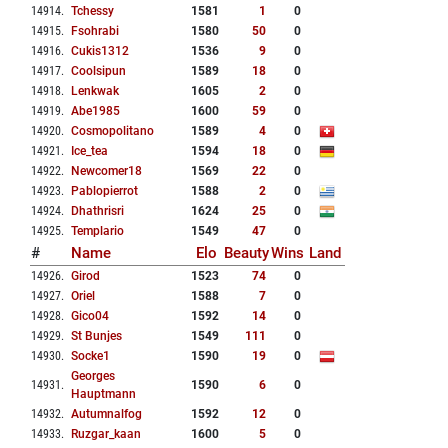
14914
.
Tchessy
1581
1
0
14915
.
Fsohrabi
1580
50
0
14916
.
Cukis1312
1536
9
0
14917
.
Coolsipun
1589
18
0
14918
.
Lenkwak
1605
2
0
14919
.
Abe1985
1600
59
0
14920
.
Cosmopolitano
1589
4
0
14921
.
Ice_tea
1594
18
0
14922
.
Newcomer18
1569
22
0
14923
.
Pablopierrot
1588
2
0
14924
.
Dhathrisri
1624
25
0
14925
.
Templario
1549
47
0
#
Name
Elo
Beauty
Wins
Land
14926
.
Girod
1523
74
0
14927
.
Oriel
1588
7
0
14928
.
Gico04
1592
14
0
14929
.
St Bunjes
1549
111
0
14930
.
Socke1
1590
19
0
Georges
14931
.
1590
6
0
Hauptmann
14932
.
Autumnalfog
1592
12
0
14933
.
Ruzgar_kaan
1600
5
0