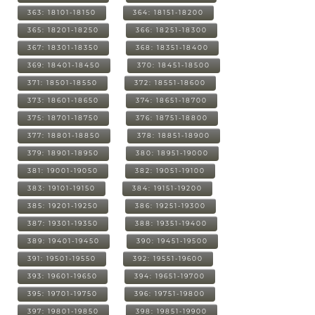
363: 18101-18150
364: 18151-18200
365: 18201-18250
366: 18251-18300
367: 18301-18350
368: 18351-18400
369: 18401-18450
370: 18451-18500
371: 18501-18550
372: 18551-18600
373: 18601-18650
374: 18651-18700
375: 18701-18750
376: 18751-18800
377: 18801-18850
378: 18851-18900
379: 18901-18950
380: 18951-19000
381: 19001-19050
382: 19051-19100
383: 19101-19150
384: 19151-19200
385: 19201-19250
386: 19251-19300
387: 19301-19350
388: 19351-19400
389: 19401-19450
390: 19451-19500
391: 19501-19550
392: 19551-19600
393: 19601-19650
394: 19651-19700
395: 19701-19750
396: 19751-19800
397: 19801-19850
398: 19851-19900