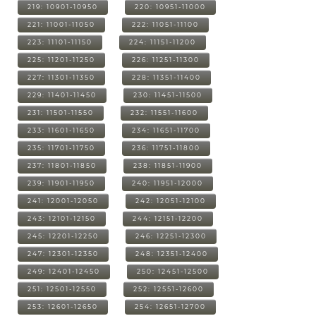
219: 10901-10950
220: 10951-11000
221: 11001-11050
222: 11051-11100
223: 11101-11150
224: 11151-11200
225: 11201-11250
226: 11251-11300
227: 11301-11350
228: 11351-11400
229: 11401-11450
230: 11451-11500
231: 11501-11550
232: 11551-11600
233: 11601-11650
234: 11651-11700
235: 11701-11750
236: 11751-11800
237: 11801-11850
238: 11851-11900
239: 11901-11950
240: 11951-12000
241: 12001-12050
242: 12051-12100
243: 12101-12150
244: 12151-12200
245: 12201-12250
246: 12251-12300
247: 12301-12350
248: 12351-12400
249: 12401-12450
250: 12451-12500
251: 12501-12550
252: 12551-12600
253: 12601-12650
254: 12651-12700