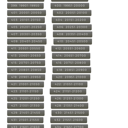
399: 19901-19950
400: 19951-20000
401: 20001-20050
402: 20051-20100
403: 20101-20150
404: 20151-20200
405: 20201-20250
406: 20251-20300
407: 20301-20350
408: 20351-20400
409: 20401-20450
410: 20451-20500
411: 20501-20550
412: 20551-20600
413: 20601-20650
414: 20651-20700
415: 20701-20750
416: 20751-20800
417: 20801-20850
418: 20851-20900
419: 20901-20950
420: 20951-21000
421: 21001-21050
422: 21051-21100
423: 21101-21150
424: 21151-21200
425: 21201-21250
426: 21251-21300
427: 21301-21350
428: 21351-21400
429: 21401-21450
430: 21451-21500
431: 21501-21550
432: 21551-21600
433: 21601-21650
434: 21651-21700