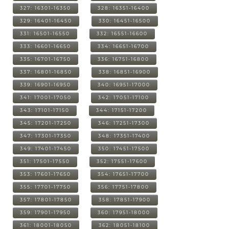
327: 16301-16350
328: 16351-16400
329: 16401-16450
330: 16451-16500
331: 16501-16550
332: 16551-16600
333: 16601-16650
334: 16651-16700
335: 16701-16750
336: 16751-16800
337: 16801-16850
338: 16851-16900
339: 16901-16950
340: 16951-17000
341: 17001-17050
342: 17051-17100
343: 17101-17150
344: 17151-17200
345: 17201-17250
346: 17251-17300
347: 17301-17350
348: 17351-17400
349: 17401-17450
350: 17451-17500
351: 17501-17550
352: 17551-17600
353: 17601-17650
354: 17651-17700
355: 17701-17750
356: 17751-17800
357: 17801-17850
358: 17851-17900
359: 17901-17950
360: 17951-18000
361: 18001-18050
362: 18051-18100