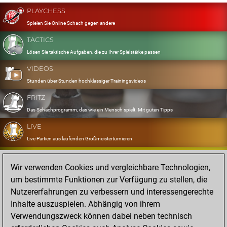
PLAYCHESS
Spielen Sie Online Schach gegen andere
TACTICS
Lösen Sie taktische Aufgaben, die zu Ihrer Spielstärke passen
VIDEOS
Stunden über Stunden hochklassiger Trainingsvideos
FRITZ
Das Schachprogramm, das wie ein Mensch spielt. Mit guten Tipps
LIVE
Live Partien aus laufenden Großmeisterturnieren
OPENINGS
Wir verwenden Cookies und vergleichbare Technologien,
Erfassen und Üben Sie Ihr Eröffnungsrepertoire
um bestimmte Funktionen zur Verfügung zu stellen, die
DATABASE
Nutzererfahrungen zu verbessern und interessengerechte
Acht Millionen starke Partien
Inhalte auszuspielen. Abhängig von ihrem
MYGAMES
Verwendungszweck können dabei neben technisch
Speichern und analysieren Sie eigene Partien in der Cloud