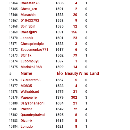
15164
.
Chessfan76
1606
4
1
15165
.
Chess_zen
1591
2
0
15166
.
Murashin
1583
20
0
15167
.
D10433793
1558
9
0
15168
.
Spin Spin
1585
12
0
15169
.
Chessjp89
1591
156
7
15170
.
Janahiz
1601
23
0
15171
.
Chessprinciple
1583
3
0
15172
.
Spacemonkey771
1617
6
0
15173
.
Sfch1k
1562
79
1
15174
.
Lubombuyu
1587
1
0
15175
.
Marinko1968
1599
14
0
#
Name
Elo
Beauty
Wins
Land
15176
.
Ex-Master53
1567
5
0
15177
.
M0835
1588
4
0
15178
.
Wdhubbard
1575
31
0
15179
.
Papipierre
1379
302
3
15180
.
Satyabhansoni
1634
21
1
15181
.
Pheena
1642
72
4
15182
.
Quandeptraivai
1595
8
0
15183
.
Divamk
1615
5
1
15184
.
Longdo
1621
8
1