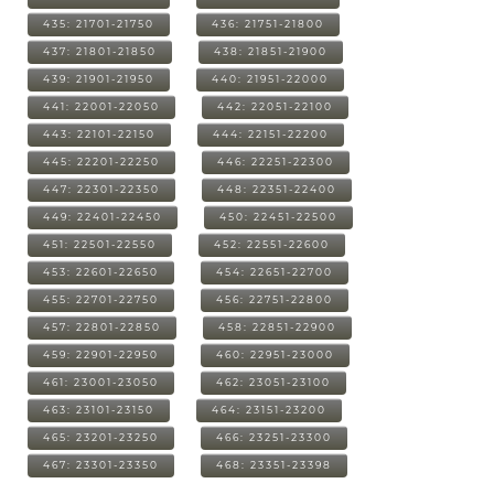
435: 21701-21750
436: 21751-21800
437: 21801-21850
438: 21851-21900
439: 21901-21950
440: 21951-22000
441: 22001-22050
442: 22051-22100
443: 22101-22150
444: 22151-22200
445: 22201-22250
446: 22251-22300
447: 22301-22350
448: 22351-22400
449: 22401-22450
450: 22451-22500
451: 22501-22550
452: 22551-22600
453: 22601-22650
454: 22651-22700
455: 22701-22750
456: 22751-22800
457: 22801-22850
458: 22851-22900
459: 22901-22950
460: 22951-23000
461: 23001-23050
462: 23051-23100
463: 23101-23150
464: 23151-23200
465: 23201-23250
466: 23251-23300
467: 23301-23350
468: 23351-23398