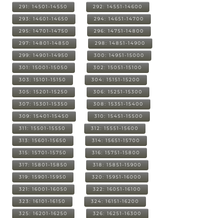
291: 14501-14550
292: 14551-14600
293: 14601-14650
294: 14651-14700
295: 14701-14750
296: 14751-14800
297: 14801-14850
298: 14851-14900
299: 14901-14950
300: 14951-15000
301: 15001-15050
302: 15051-15100
303: 15101-15150
304: 15151-15200
305: 15201-15250
306: 15251-15300
307: 15301-15350
308: 15351-15400
309: 15401-15450
310: 15451-15500
311: 15501-15550
312: 15551-15600
313: 15601-15650
314: 15651-15700
315: 15701-15750
316: 15751-15800
317: 15801-15850
318: 15851-15900
319: 15901-15950
320: 15951-16000
321: 16001-16050
322: 16051-16100
323: 16101-16150
324: 16151-16200
325: 16201-16250
326: 16251-16300