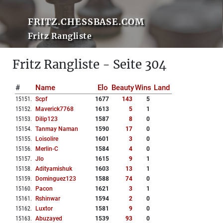
FRITZ.CHESSBASE.COM
Fritz Rangliste
Fritz Rangliste - Seite 304
#
Name
Elo
Beauty
Wins
Land
15151
.
Scpf
1677
143
5
15152
.
Maverick7768
1613
5
1
15153
.
Dilip123
1587
8
0
15154
.
Tanmay Naman
1590
17
0
15155
.
Loisolire
1601
3
0
15156
.
Merlin-C
1584
4
0
15157
.
Jlo
1615
9
1
15158
.
Adityamishuk
1603
13
1
15159
.
Dominguez123
1588
74
0
15160
.
Pacon
1621
3
1
15161
.
Rshinwar
1594
2
0
15162
.
Luxtor
1581
9
0
15163
.
Abuzayed
1539
93
0