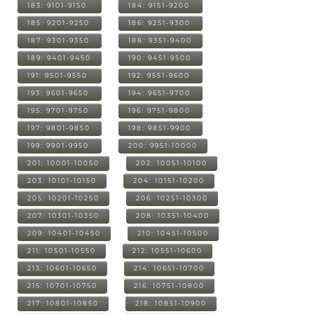
183: 9101-9150
184: 9151-9200
185: 9201-9250
186: 9251-9300
187: 9301-9350
188: 9351-9400
189: 9401-9450
190: 9451-9500
191: 9501-9550
192: 9551-9600
193: 9601-9650
194: 9651-9700
195: 9701-9750
196: 9751-9800
197: 9801-9850
198: 9851-9900
199: 9901-9950
200: 9951-10000
201: 10001-10050
202: 10051-10100
203: 10101-10150
204: 10151-10200
205: 10201-10250
206: 10251-10300
207: 10301-10350
208: 10351-10400
209: 10401-10450
210: 10451-10500
211: 10501-10550
212: 10551-10600
213: 10601-10650
214: 10651-10700
215: 10701-10750
216: 10751-10800
217: 10801-10850
218: 10851-10900