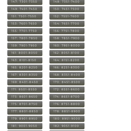
147: 7301-7350
148: 7351-7400
149: 7401-7450
150: 7451-7500
151: 7501-7550
152: 7551-7600
153: 7601-7650
154: 7651-7700
155: 7701-7750
156: 7751-7800
157: 7801-7850
158: 7851-7900
159: 7901-7950
160: 7951-8000
161: 8001-8050
162: 8051-8100
163: 8101-8150
164: 8151-8200
165: 8201-8250
166: 8251-8300
167: 8301-8350
168: 8351-8400
169: 8401-8450
170: 8451-8500
171: 8501-8550
172: 8551-8600
173: 8601-8650
174: 8651-8700
175: 8701-8750
176: 8751-8800
177: 8801-8850
178: 8851-8900
179: 8901-8950
180: 8951-9000
181: 9001-9050
182: 9051-9100