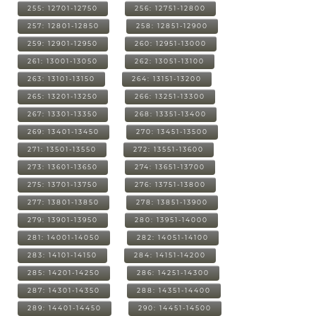
255: 12701-12750
256: 12751-12800
257: 12801-12850
258: 12851-12900
259: 12901-12950
260: 12951-13000
261: 13001-13050
262: 13051-13100
263: 13101-13150
264: 13151-13200
265: 13201-13250
266: 13251-13300
267: 13301-13350
268: 13351-13400
269: 13401-13450
270: 13451-13500
271: 13501-13550
272: 13551-13600
273: 13601-13650
274: 13651-13700
275: 13701-13750
276: 13751-13800
277: 13801-13850
278: 13851-13900
279: 13901-13950
280: 13951-14000
281: 14001-14050
282: 14051-14100
283: 14101-14150
284: 14151-14200
285: 14201-14250
286: 14251-14300
287: 14301-14350
288: 14351-14400
289: 14401-14450
290: 14451-14500