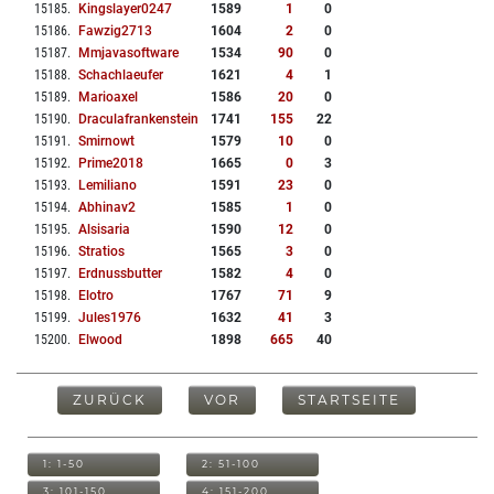
15185
.
Kingslayer0247
1589
1
0
15186
.
Fawzig2713
1604
2
0
15187
.
Mmjavasoftware
1534
90
0
15188
.
Schachlaeufer
1621
4
1
15189
.
Marioaxel
1586
20
0
15190
.
Draculafrankenstein
1741
155
22
15191
.
Smirnowt
1579
10
0
15192
.
Prime2018
1665
0
3
15193
.
Lemiliano
1591
23
0
15194
.
Abhinav2
1585
1
0
15195
.
Alsisaria
1590
12
0
15196
.
Stratios
1565
3
0
15197
.
Erdnussbutter
1582
4
0
15198
.
Elotro
1767
71
9
15199
.
Jules1976
1632
41
3
15200
.
Elwood
1898
665
40
ZURÜCK
VOR
STARTSEITE
1: 1-50
2: 51-100
3: 101-150
4: 151-200