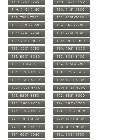
147: 7301-7350
148: 7351-7400
149: 7401-7450
150: 7451-7500
151: 7501-7550
152: 7551-7600
153: 7601-7650
154: 7651-7700
155: 7701-7750
156: 7751-7800
157: 7801-7850
158: 7851-7900
159: 7901-7950
160: 7951-8000
161: 8001-8050
162: 8051-8100
163: 8101-8150
164: 8151-8200
165: 8201-8250
166: 8251-8300
167: 8301-8350
168: 8351-8400
169: 8401-8450
170: 8451-8500
171: 8501-8550
172: 8551-8600
173: 8601-8650
174: 8651-8700
175: 8701-8750
176: 8751-8800
177: 8801-8850
178: 8851-8900
179: 8901-8950
180: 8951-9000
181: 9001-9050
182: 9051-9100