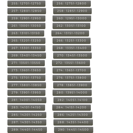
255: 12701-12750
256: 12751-12800
257: 12801-12850
258: 12851-12900
259: 12901-12950
260: 12951-13000
261: 13001-13050
262: 13051-13100
263: 13101-13150
264: 13151-13200
265: 13201-13250
266: 13251-13300
267: 13301-13350
268: 13351-13400
269: 13401-13450
270: 13451-13500
271: 13501-13550
272: 13551-13600
273: 13601-13650
274: 13651-13700
275: 13701-13750
276: 13751-13800
277: 13801-13850
278: 13851-13900
279: 13901-13950
280: 13951-14000
281: 14001-14050
282: 14051-14100
283: 14101-14150
284: 14151-14200
285: 14201-14250
286: 14251-14300
287: 14301-14350
288: 14351-14400
289: 14401-14450
290: 14451-14500