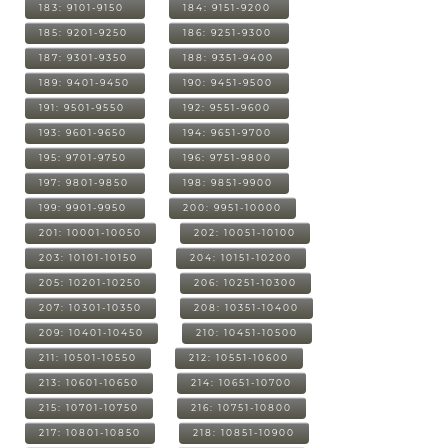
183: 9101-9150
184: 9151-9200
185: 9201-9250
186: 9251-9300
187: 9301-9350
188: 9351-9400
189: 9401-9450
190: 9451-9500
191: 9501-9550
192: 9551-9600
193: 9601-9650
194: 9651-9700
195: 9701-9750
196: 9751-9800
197: 9801-9850
198: 9851-9900
199: 9901-9950
200: 9951-10000
201: 10001-10050
202: 10051-10100
203: 10101-10150
204: 10151-10200
205: 10201-10250
206: 10251-10300
207: 10301-10350
208: 10351-10400
209: 10401-10450
210: 10451-10500
211: 10501-10550
212: 10551-10600
213: 10601-10650
214: 10651-10700
215: 10701-10750
216: 10751-10800
217: 10801-10850
218: 10851-10900