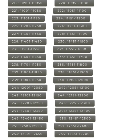
219: 10901-10950
220: 10951-11000
221: 11001-11050
222: 11051-11100
223: 11101-11150
224: 11151-11200
225: 11201-11250
226: 11251-11300
227: 11301-11350
228: 11351-11400
229: 11401-11450
230: 11451-11500
231: 11501-11550
232: 11551-11600
233: 11601-11650
234: 11651-11700
235: 11701-11750
236: 11751-11800
237: 11801-11850
238: 11851-11900
239: 11901-11950
240: 11951-12000
241: 12001-12050
242: 12051-12100
243: 12101-12150
244: 12151-12200
245: 12201-12250
246: 12251-12300
247: 12301-12350
248: 12351-12400
249: 12401-12450
250: 12451-12500
251: 12501-12550
252: 12551-12600
253: 12601-12650
254: 12651-12700