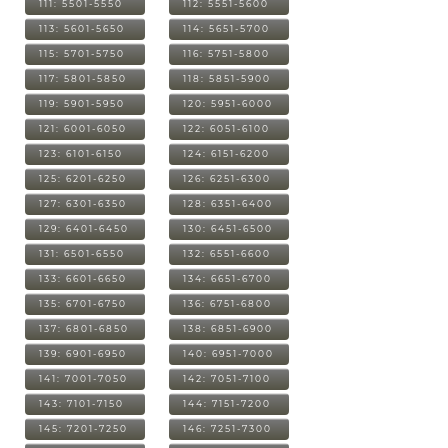
111: 5501-5550
112: 5551-5600
113: 5601-5650
114: 5651-5700
115: 5701-5750
116: 5751-5800
117: 5801-5850
118: 5851-5900
119: 5901-5950
120: 5951-6000
121: 6001-6050
122: 6051-6100
123: 6101-6150
124: 6151-6200
125: 6201-6250
126: 6251-6300
127: 6301-6350
128: 6351-6400
129: 6401-6450
130: 6451-6500
131: 6501-6550
132: 6551-6600
133: 6601-6650
134: 6651-6700
135: 6701-6750
136: 6751-6800
137: 6801-6850
138: 6851-6900
139: 6901-6950
140: 6951-7000
141: 7001-7050
142: 7051-7100
143: 7101-7150
144: 7151-7200
145: 7201-7250
146: 7251-7300