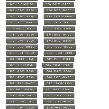
363: 18101-18150
364: 18151-18200
365: 18201-18250
366: 18251-18300
367: 18301-18350
368: 18351-18400
369: 18401-18450
370: 18451-18500
371: 18501-18550
372: 18551-18600
373: 18601-18650
374: 18651-18700
375: 18701-18750
376: 18751-18800
377: 18801-18850
378: 18851-18900
379: 18901-18950
380: 18951-19000
381: 19001-19050
382: 19051-19100
383: 19101-19150
384: 19151-19200
385: 19201-19250
386: 19251-19300
387: 19301-19350
388: 19351-19400
389: 19401-19450
390: 19451-19500
391: 19501-19550
392: 19551-19600
393: 19601-19650
394: 19651-19700
395: 19701-19750
396: 19751-19800
397: 19801-19850
398: 19851-19900