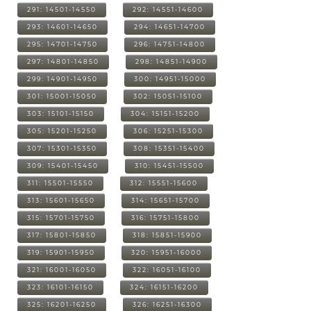
291: 14501-14550
292: 14551-14600
293: 14601-14650
294: 14651-14700
295: 14701-14750
296: 14751-14800
297: 14801-14850
298: 14851-14900
299: 14901-14950
300: 14951-15000
301: 15001-15050
302: 15051-15100
303: 15101-15150
304: 15151-15200
305: 15201-15250
306: 15251-15300
307: 15301-15350
308: 15351-15400
309: 15401-15450
310: 15451-15500
311: 15501-15550
312: 15551-15600
313: 15601-15650
314: 15651-15700
315: 15701-15750
316: 15751-15800
317: 15801-15850
318: 15851-15900
319: 15901-15950
320: 15951-16000
321: 16001-16050
322: 16051-16100
323: 16101-16150
324: 16151-16200
325: 16201-16250
326: 16251-16300