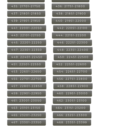
435: 21701-21750
436: 21751-21800
437: 21801-21850
438: 21851-21900
439: 21901-21950
440: 21951-22000
441: 22001-22050
442: 22051-22100
443: 22101-22150
444: 22151-22200
445: 22201-22250
446: 22251-22300
447: 22301-22350
448: 22351-22400
449: 22401-22450
450: 22451-22500
451: 22501-22550
452: 22551-22600
453: 22601-22650
454: 22651-22700
455: 22701-22750
456: 22751-22800
457: 22801-22850
458: 22851-22900
459: 22901-22950
460: 22951-23000
461: 23001-23050
462: 23051-23100
463: 23101-23150
464: 23151-23200
465: 23201-23250
466: 23251-23300
467: 23301-23350
468: 23351-23399