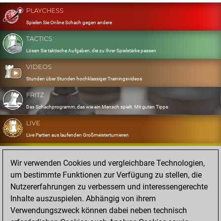
PLAYCHESS
Spielen Sie Online Schach gegen andere
TACTICS
Lösen Sie taktische Aufgaben, die zu Ihrer Spielstärke passen
VIDEOS
Stunden über Stunden hochklassiger Trainingsvideos
FRITZ
Das Schachprogramm, das wie ein Mensch spielt. Mit guten Tipps
LIVE
Live Partien aus laufenden Großmeisterturnieren
OPENINGS
Wir verwenden Cookies und vergleichbare Technologien,
Erfassen und Üben Sie Ihr Eröffnungsrepertoire
um bestimmte Funktionen zur Verfügung zu stellen, die
DATABASE
Nutzererfahrungen zu verbessern und interessengerechte
Acht Millionen starke Partien
Inhalte auszuspielen. Abhängig von ihrem
MYGAMES
Verwendungszweck können dabei neben technisch
Speichern und analysieren Sie eigene Partien in der Cloud