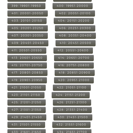
399: 19901-19950
400: 19951-20000
401: 20001-20050
402: 20051-20100
403: 20101-20150
404: 20151-20200
405: 20201-20250
406: 20251-20300
407: 20301-20350
408: 20351-20400
409: 20401-20450
410: 20451-20500
411: 20501-20550
412: 20551-20600
413: 20601-20650
414: 20651-20700
415: 20701-20750
416: 20751-20800
417: 20801-20850
418: 20851-20900
419: 20901-20950
420: 20951-21000
421: 21001-21050
422: 21051-21100
423: 21101-21150
424: 21151-21200
425: 21201-21250
426: 21251-21300
427: 21301-21350
428: 21351-21400
429: 21401-21450
430: 21451-21500
431: 21501-21550
432: 21551-21600
433: 21601-21650
434: 21651-21700