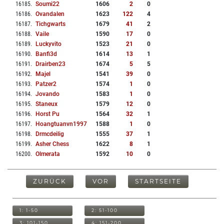
16185
.
Soumi22
1606
2
0
16186
.
Ovandalen
1623
122
4
16187
.
Tichgwarts
1679
41
2
16188
.
Vaile
1590
17
0
16189
.
Luckyvito
1523
21
0
16190
.
Banfi3d
1614
13
1
16191
.
Drairben23
1674
5
5
16192
.
Majel
1541
39
0
16193
.
Patzer2
1574
1
0
16194
.
Jovando
1583
1
0
16195
.
Staneux
1579
12
0
16196
.
Horst Pu
1564
32
1
16197
.
Hoangtuanvn1997
1588
1
0
16198
.
Drmcdeilig
1555
37
1
16199
.
Asher Chess
1622
8
1
16200
.
Olmerata
1592
10
0
ZURÜCK
VOR
STARTSEITE
1: 1-50
2: 51-100
3: 101-150
4: 151-200