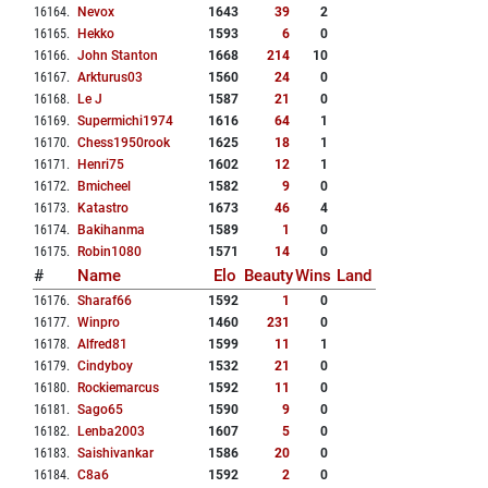
16164
.
Nevox
1643
39
2
16165
.
Hekko
1593
6
0
16166
.
John Stanton
1668
214
10
16167
.
Arkturus03
1560
24
0
16168
.
Le J
1587
21
0
16169
.
Supermichi1974
1616
64
1
16170
.
Chess1950rook
1625
18
1
16171
.
Henri75
1602
12
1
16172
.
Bmicheel
1582
9
0
16173
.
Katastro
1673
46
4
16174
.
Bakihanma
1589
1
0
16175
.
Robin1080
1571
14
0
#
Name
Elo
Beauty
Wins
Land
16176
.
Sharaf66
1592
1
0
16177
.
Winpro
1460
231
0
16178
.
Alfred81
1599
11
1
16179
.
Cindyboy
1532
21
0
16180
.
Rockiemarcus
1592
11
0
16181
.
Sago65
1590
9
0
16182
.
Lenba2003
1607
5
0
16183
.
Saishivankar
1586
20
0
16184
.
C8a6
1592
2
0