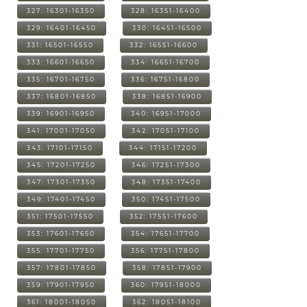
327: 16301-16350
328: 16351-16400
329: 16401-16450
330: 16451-16500
331: 16501-16550
332: 16551-16600
333: 16601-16650
334: 16651-16700
335: 16701-16750
336: 16751-16800
337: 16801-16850
338: 16851-16900
339: 16901-16950
340: 16951-17000
341: 17001-17050
342: 17051-17100
343: 17101-17150
344: 17151-17200
345: 17201-17250
346: 17251-17300
347: 17301-17350
348: 17351-17400
349: 17401-17450
350: 17451-17500
351: 17501-17550
352: 17551-17600
353: 17601-17650
354: 17651-17700
355: 17701-17750
356: 17751-17800
357: 17801-17850
358: 17851-17900
359: 17901-17950
360: 17951-18000
361: 18001-18050
362: 18051-18100