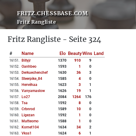
FRITZ.CHESSBASE.COM
Fritz Rangliste
Fritz Rangliste - Seite 324
#
Name
Elo
Beauty
Wins
Land
16151
.
Billyjr
1370
910
9
16152
.
Oanhbeo
1593
1
0
16153
.
Derkuechenchef
1630
36
3
16154
.
Steerpike_84
1585
4
0
16155
.
Hervéhaa
1623
3
1
16156
.
Vanyamaslow
1626
19
1
16157
.
Lo27
2084
1264
176
16158
.
Tsa
1592
8
0
16159
.
Crbnrod
1589
10
0
16160
.
Ligezan
1592
1
0
16161
.
Matteomo
1588
1
0
16162
.
Kornet104
1634
34
2
16163
.
Vkss1
1624
6
1