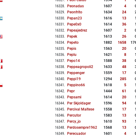
16327
.
Peón Caído
1594
1
16328
.
Peonadas
1607
4
16329
.
Peonfrito
1634
24
16330
.
Pepan23
1616
13
16331
.
Pepe0x0
1614
36
16332
.
Pepeajedrez
1607
2
16333
.
Pepek
1613
26
16334
.
Pepeto
1882
1658
17
16335
.
Pepis
1563
20
16336
.
Peplu
1621
8
16337
.
Pepo14
1588
38
16338
.
Peppeagropoli2
1633
48
16339
.
Peppenger
1559
17
16340
.
Peppi19
1294
285
16341
.
Peppino66
1618
5
16342
.
Pepr
1444
61
16343
.
Pepsami
1614
20
16344
.
Per Skjoldager
1596
94
16345
.
Percival Maltese
1558
17
16346
.
Percutor
1583
13
16347
.
Percy_jo
1610
93
16348
.
Perdosempre1962
1568
13
16349
.
Perecuador
1601
4