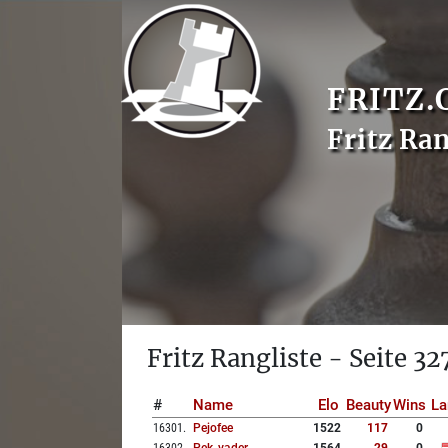
FRITZ.
Fritz Ran
Fritz Rangliste - Seite 32
#
Name
Elo
Beauty
Wins
La
16301
.
Pejofee
1522
117
0