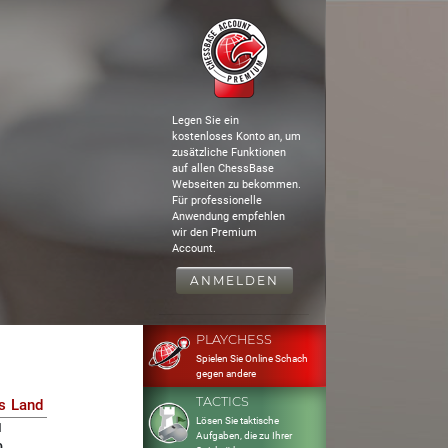
Legen Sie ein
kostenloses Konto an, um
zusätzliche Funktionen
auf allen ChessBase
Webseiten zu bekommen.
Für professionelle
Anwendung empfehlen
wir den Premium
Account.
ANMELDEN
PLAYCHESS
Spielen Sie Online Schach
gegen andere
TACTICS
s
Land
Lösen Sie taktische
1
Aufgaben, die zu Ihrer