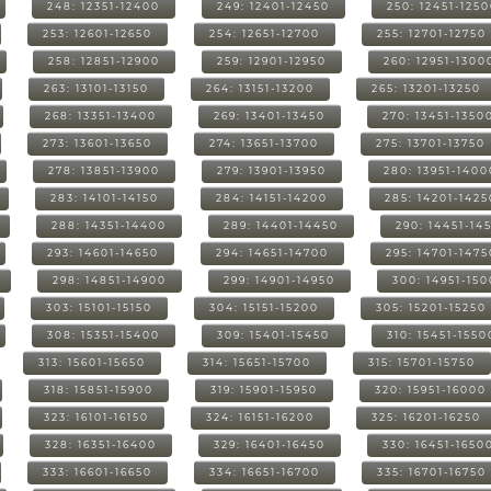
248: 12351-12400
249: 12401-12450
250: 12451-125
253: 12601-12650
254: 12651-12700
255: 12701-12750
258: 12851-12900
259: 12901-12950
260: 12951-1300
263: 13101-13150
264: 13151-13200
265: 13201-13250
268: 13351-13400
269: 13401-13450
270: 13451-1350
273: 13601-13650
274: 13651-13700
275: 13701-13750
278: 13851-13900
279: 13901-13950
280: 13951-1400
283: 14101-14150
284: 14151-14200
285: 14201-1425
288: 14351-14400
289: 14401-14450
290: 14451-14
293: 14601-14650
294: 14651-14700
295: 14701-1475
298: 14851-14900
299: 14901-14950
300: 14951-15
303: 15101-15150
304: 15151-15200
305: 15201-15250
308: 15351-15400
309: 15401-15450
310: 15451-1550
313: 15601-15650
314: 15651-15700
315: 15701-15750
318: 15851-15900
319: 15901-15950
320: 15951-16000
323: 16101-16150
324: 16151-16200
325: 16201-16250
328: 16351-16400
329: 16401-16450
330: 16451-1650
333: 16601-16650
334: 16651-16700
335: 16701-16750