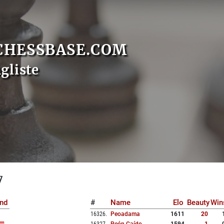
CHESSBASE.COM
gliste
7
nd
#
Name
Elo
Beauty
Win
16326
.
Peoadama
1611
20