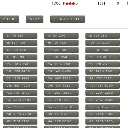
16350
.
Perefalco
1591
3
URÜCK
VOR
STARTSEITE
3: 101-150
4: 151-200
5: 201-250
8: 351-400
9: 401-450
10: 451-500
13: 601-650
14: 651-700
15: 701-750
18: 851-900
19: 901-950
20: 951-1000
23: 1101-1150
24: 1151-1200
25: 1201-1250
28: 1351-1400
29: 1401-1450
30: 1451-1500
33: 1601-1650
34: 1651-1700
35: 1701-1750
38: 1851-1900
39: 1901-1950
40: 1951-2000
43: 2101-2150
44: 2151-2200
45: 2201-2250
48: 2351-2400
49: 2401-2450
50: 2451-2500
53: 2601-2650
54: 2651-2700
55: 2701-2750
58: 2851-2900
59: 2901-2950
60: 2951-3000
63: 3101-3150
64: 3151-3200
65: 3201-3250