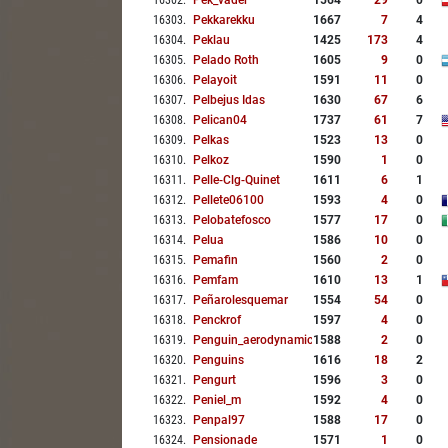
16302
.
Pek_vader
1564
29
0
16303
.
Pekkarekku
1667
7
4
16304
.
Peklau
1425
173
4
16305
.
Pelado Roth
1605
9
0
16306
.
Pelayoit
1591
11
0
16307
.
Pelbejus Idas
1630
67
6
16308
.
Pelican04
1737
61
7
16309
.
Pelkas
1523
13
0
16310
.
Pelkoz
1590
1
0
16311
.
Pelle-Clg-Quinet
1611
6
1
16312
.
Pellete06100
1593
4
0
16313
.
Pelobatefosco
1577
17
0
16314
.
Pelua
1586
10
0
16315
.
Pemafin
1560
2
0
16316
.
Pemfam
1610
13
1
16317
.
Peñarolesquemar
1554
54
0
16318
.
Penckrof
1597
4
0
16319
.
Penguin_aerodynamics
1588
2
0
16320
.
Penguins
1616
18
2
16321
.
Pengurt
1596
3
0
16322
.
Peniel_m
1592
4
0
16323
.
Penpal97
1588
17
0
16324
.
Pensionade
1571
1
0