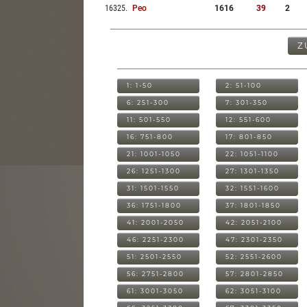
16325
.
Peo
1616
39
2
Z
1: 1-50
2: 51-100
6: 251-300
7: 301-350
11: 501-550
12: 551-600
16: 751-800
17: 801-850
21: 1001-1050
22: 1051-1100
26: 1251-1300
27: 1301-1350
31: 1501-1550
32: 1551-1600
36: 1751-1800
37: 1801-1850
41: 2001-2050
42: 2051-2100
46: 2251-2300
47: 2301-2350
51: 2501-2550
52: 2551-2600
56: 2751-2800
57: 2801-2850
61: 3001-3050
62: 3051-3100