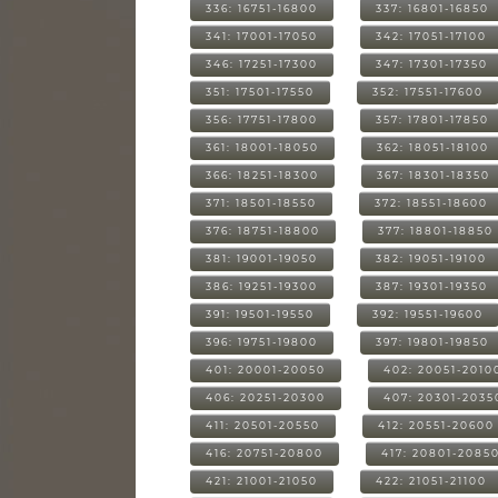
336: 16751-16800
337: 16801-16850
341: 17001-17050
342: 17051-17100
346: 17251-17300
347: 17301-17350
351: 17501-17550
352: 17551-17600
356: 17751-17800
357: 17801-17850
361: 18001-18050
362: 18051-18100
366: 18251-18300
367: 18301-18350
371: 18501-18550
372: 18551-18600
376: 18751-18800
377: 18801-18850
381: 19001-19050
382: 19051-19100
386: 19251-19300
387: 19301-19350
391: 19501-19550
392: 19551-19600
396: 19751-19800
397: 19801-19850
401: 20001-20050
402: 20051-2010
406: 20251-20300
407: 20301-2035
411: 20501-20550
412: 20551-20600
416: 20751-20800
417: 20801-2085
421: 21001-21050
422: 21051-21100