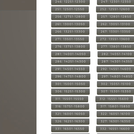
246: 12251-12300
247: 12301-12350
251: 12501-12550
252: 12551-12600
256: 12751-12800
257: 12801-12850
261: 13001-13050
262: 13051-13100
266: 13251-13300
267: 13301-13350
271: 13501-13550
272: 13551-13600
276: 13751-13800
277: 13801-13850
281: 14001-14050
282: 14051-14100
286: 14251-14300
287: 14301-14350
291: 14501-14550
292: 14551-14600
296: 14751-14800
297: 14801-14850
301: 15001-15050
302: 15051-15100
306: 15251-15300
307: 15301-15350
311: 15501-15550
312: 15551-15600
316: 15751-15800
317: 15801-15850
321: 16001-16050
322: 16051-16100
326: 16251-16300
327: 16301-16350
331: 16501-16550
332: 16551-16600