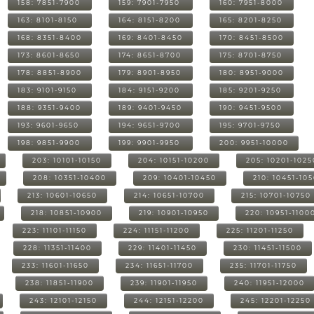
158: 7851-7900
159: 7901-7950
160: 7951-8000
163: 8101-8150
164: 8151-8200
165: 8201-8250
168: 8351-8400
169: 8401-8450
170: 8451-8500
173: 8601-8650
174: 8651-8700
175: 8701-8750
178: 8851-8900
179: 8901-8950
180: 8951-9000
183: 9101-9150
184: 9151-9200
185: 9201-9250
188: 9351-9400
189: 9401-9450
190: 9451-9500
193: 9601-9650
194: 9651-9700
195: 9701-9750
198: 9851-9900
199: 9901-9950
200: 9951-10000
203: 10101-10150
204: 10151-10200
205: 10201-1025
208: 10351-10400
209: 10401-10450
210: 10451-10
213: 10601-10650
214: 10651-10700
215: 10701-10750
218: 10851-10900
219: 10901-10950
220: 10951-1100
223: 11101-11150
224: 11151-11200
225: 11201-11250
228: 11351-11400
229: 11401-11450
230: 11451-11500
233: 11601-11650
234: 11651-11700
235: 11701-11750
238: 11851-11900
239: 11901-11950
240: 11951-12000
243: 12101-12150
244: 12151-12200
245: 12201-12250