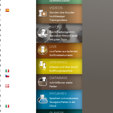
0
Spielstärke passen
0
VIDEOS
2
Stunden über Stunden
1
hochklassiger
1
Trainingsvideos
0
FRITZ
0
Das Schachprogramm,
6
das wie ein Mensch spielt.
Mit guten Tipps
0
1
LIVE
0
Live Partien aus laufenden
Großmeisterturnieren
3
0
OPENINGS
0
Erfassen und Üben Sie Ihr
1
Eröffnungsrepertoire
0
DATABASE
1
Acht Millionen starke
0
Partien
1
MYGAMES
0
Speichern und analysieren
1
Sie eigene Partien in der
0
Cloud
0
PLAYERS