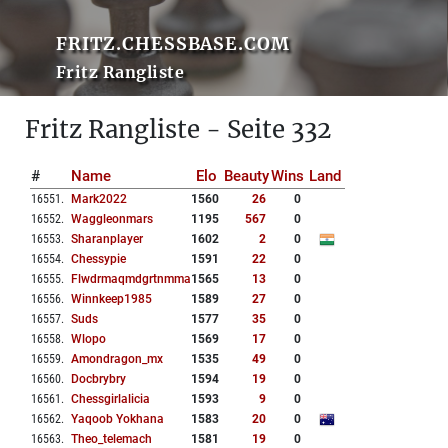
FRITZ.CHESSBASE.COM
Fritz Rangliste
Fritz Rangliste - Seite 332
#
Name
Elo
Beauty
Wins
Land
16551
.
Mark2022
1560
26
0
16552
.
Waggleonmars
1195
567
0
16553
.
Sharanplayer
1602
2
0
16554
.
Chessypie
1591
22
0
16555
.
Flwdrmaqmdgrtnmmak
1565
13
0
16556
.
Winnkeep1985
1589
27
0
16557
.
Suds
1577
35
0
16558
.
Wlopo
1569
17
0
16559
.
Amondragon_mx
1535
49
0
16560
.
Docbrybry
1594
19
0
16561
.
Chessgirlalicia
1593
9
0
16562
.
Yaqoob Yokhana
1583
20
0
16563
.
Theo_telemach
1581
19
0