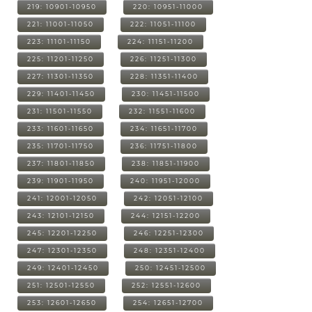
219: 10901-10950
220: 10951-11000
221: 11001-11050
222: 11051-11100
223: 11101-11150
224: 11151-11200
225: 11201-11250
226: 11251-11300
227: 11301-11350
228: 11351-11400
229: 11401-11450
230: 11451-11500
231: 11501-11550
232: 11551-11600
233: 11601-11650
234: 11651-11700
235: 11701-11750
236: 11751-11800
237: 11801-11850
238: 11851-11900
239: 11901-11950
240: 11951-12000
241: 12001-12050
242: 12051-12100
243: 12101-12150
244: 12151-12200
245: 12201-12250
246: 12251-12300
247: 12301-12350
248: 12351-12400
249: 12401-12450
250: 12451-12500
251: 12501-12550
252: 12551-12600
253: 12601-12650
254: 12651-12700