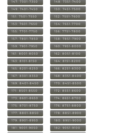
147: 7301-7350
148: 7351-7400
149: 7401-7450
150: 7451-7500
151: 7501-7550
152: 7551-7600
153: 7601-7650
154: 7651-7700
155: 7701-7750
156: 7751-7800
157: 7801-7850
158: 7851-7900
159: 7901-7950
160: 7951-8000
161: 8001-8050
162: 8051-8100
163: 8101-8150
164: 8151-8200
165: 8201-8250
166: 8251-8300
167: 8301-8350
168: 8351-8400
169: 8401-8450
170: 8451-8500
171: 8501-8550
172: 8551-8600
173: 8601-8650
174: 8651-8700
175: 8701-8750
176: 8751-8800
177: 8801-8850
178: 8851-8900
179: 8901-8950
180: 8951-9000
181: 9001-9050
182: 9051-9100