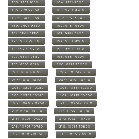
183: 9101-9150
184: 9151-9200
185: 9201-9250
186: 9251-9300
187: 9301-9350
188: 9351-9400
189: 9401-9450
190: 9451-9500
191: 9501-9550
192: 9551-9600
193: 9601-9650
194: 9651-9700
195: 9701-9750
196: 9751-9800
197: 9801-9850
198: 9851-9900
199: 9901-9950
200: 9951-10000
201: 10001-10050
202: 10051-10100
203: 10101-10150
204: 10151-10200
205: 10201-10250
206: 10251-10300
207: 10301-10350
208: 10351-10400
209: 10401-10450
210: 10451-10500
211: 10501-10550
212: 10551-10600
213: 10601-10650
214: 10651-10700
215: 10701-10750
216: 10751-10800
217: 10801-10850
218: 10851-10900