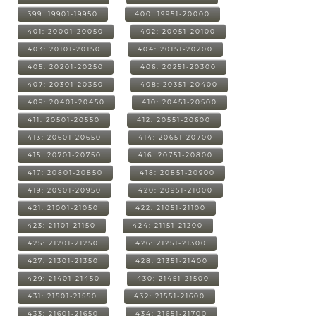
399: 19901-19950
400: 19951-20000
401: 20001-20050
402: 20051-20100
403: 20101-20150
404: 20151-20200
405: 20201-20250
406: 20251-20300
407: 20301-20350
408: 20351-20400
409: 20401-20450
410: 20451-20500
411: 20501-20550
412: 20551-20600
413: 20601-20650
414: 20651-20700
415: 20701-20750
416: 20751-20800
417: 20801-20850
418: 20851-20900
419: 20901-20950
420: 20951-21000
421: 21001-21050
422: 21051-21100
423: 21101-21150
424: 21151-21200
425: 21201-21250
426: 21251-21300
427: 21301-21350
428: 21351-21400
429: 21401-21450
430: 21451-21500
431: 21501-21550
432: 21551-21600
433: 21601-21650
434: 21651-21700