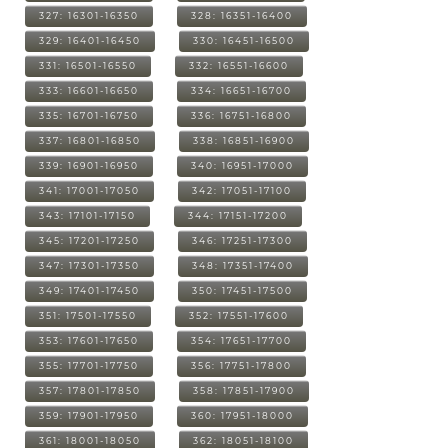
327: 16301-16350
328: 16351-16400
329: 16401-16450
330: 16451-16500
331: 16501-16550
332: 16551-16600
333: 16601-16650
334: 16651-16700
335: 16701-16750
336: 16751-16800
337: 16801-16850
338: 16851-16900
339: 16901-16950
340: 16951-17000
341: 17001-17050
342: 17051-17100
343: 17101-17150
344: 17151-17200
345: 17201-17250
346: 17251-17300
347: 17301-17350
348: 17351-17400
349: 17401-17450
350: 17451-17500
351: 17501-17550
352: 17551-17600
353: 17601-17650
354: 17651-17700
355: 17701-17750
356: 17751-17800
357: 17801-17850
358: 17851-17900
359: 17901-17950
360: 17951-18000
361: 18001-18050
362: 18051-18100