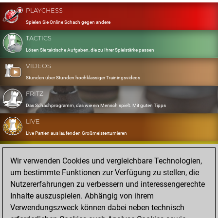
PLAYCHESS
Spielen Sie Online Schach gegen andere
TACTICS
Lösen Sie taktische Aufgaben, die zu Ihrer Spielstärke passen
VIDEOS
Stunden über Stunden hochklassiger Trainingsvideos
FRITZ
Das Schachprogramm, das wie ein Mensch spielt. Mit guten Tipps
LIVE
Live Partien aus laufenden Großmeisterturnieren
OPENINGS
Wir verwenden Cookies und vergleichbare Technologien,
Erfassen und Üben Sie Ihr Eröffnungsrepertoire
um bestimmte Funktionen zur Verfügung zu stellen, die
DATABASE
Nutzererfahrungen zu verbessern und interessengerechte
Acht Millionen starke Partien
Inhalte auszuspielen. Abhängig von ihrem
MYGAMES
Verwendungszweck können dabei neben technisch
Speichern und analysieren Sie eigene Partien in der Cloud