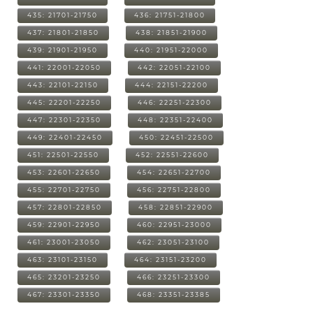
435: 21701-21750
436: 21751-21800
437: 21801-21850
438: 21851-21900
439: 21901-21950
440: 21951-22000
441: 22001-22050
442: 22051-22100
443: 22101-22150
444: 22151-22200
445: 22201-22250
446: 22251-22300
447: 22301-22350
448: 22351-22400
449: 22401-22450
450: 22451-22500
451: 22501-22550
452: 22551-22600
453: 22601-22650
454: 22651-22700
455: 22701-22750
456: 22751-22800
457: 22801-22850
458: 22851-22900
459: 22901-22950
460: 22951-23000
461: 23001-23050
462: 23051-23100
463: 23101-23150
464: 23151-23200
465: 23201-23250
466: 23251-23300
467: 23301-23350
468: 23351-23385