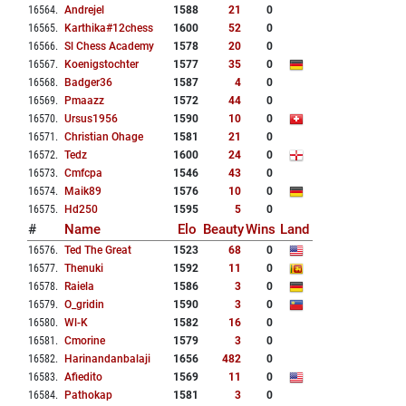
16564
.
Andrejel
1588
21
0
16565
.
Karthika#12chess
1600
52
0
16566
.
Sl Chess Academy
1578
20
0
16567
.
Koenigstochter
1577
35
0
16568
.
Badger36
1587
4
0
16569
.
Pmaazz
1572
44
0
16570
.
Ursus1956
1590
10
0
16571
.
Christian Ohage
1581
21
0
16572
.
Tedz
1600
24
0
16573
.
Cmfcpa
1546
43
0
16574
.
Maik89
1576
10
0
16575
.
Hd250
1595
5
0
#
Name
Elo
Beauty
Wins
Land
16576
.
Ted The Great
1523
68
0
16577
.
Thenuki
1592
11
0
16578
.
Raiela
1586
3
0
16579
.
O_gridin
1590
3
0
16580
.
Wl-K
1582
16
0
16581
.
Cmorine
1579
3
0
16582
.
Harinandanbalaji
1656
482
0
16583
.
Afiedito
1569
11
0
16584
.
Pathokap
1581
3
0