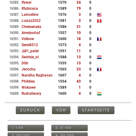
16585
.
Ifywar
1570
24
0
16586
.
Ittubicaca
1589
79
0
16587
.
Lainceline
1576
3
0
16588
.
Luiszz2022
1581
3
0
16589
.
Cheesenaks
1586
31
0
16590
.
Amokschaf
1557
10
0
16591
.
Vidbow
1600
18
0
16592
.
Semi8512
1573
4
0
16593
.
Jj81_patel
1591
11
0
16594
.
Swirlsie_nl
1588
13
0
16595
.
D0b
1555
13
0
16596
.
Jecocha
1565
23
0
16597
.
Nandhu Raghavan
1607
4
0
16598
.
Phildieu
1554
43
0
16599
.
Wokawe
1589
1
0
16600
.
Rudratiwary
1600
4
0
ZURÜCK
VOR
STARTSEITE
1: 1-50
2: 51-100
3: 101-150
4: 151-200