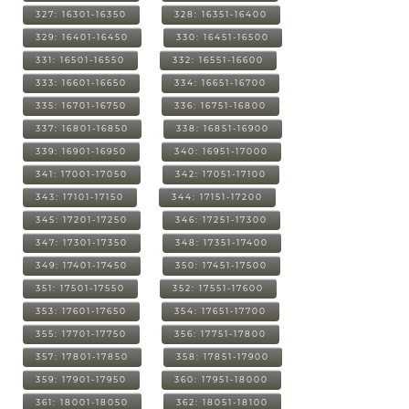
327: 16301-16350
328: 16351-16400
329: 16401-16450
330: 16451-16500
331: 16501-16550
332: 16551-16600
333: 16601-16650
334: 16651-16700
335: 16701-16750
336: 16751-16800
337: 16801-16850
338: 16851-16900
339: 16901-16950
340: 16951-17000
341: 17001-17050
342: 17051-17100
343: 17101-17150
344: 17151-17200
345: 17201-17250
346: 17251-17300
347: 17301-17350
348: 17351-17400
349: 17401-17450
350: 17451-17500
351: 17501-17550
352: 17551-17600
353: 17601-17650
354: 17651-17700
355: 17701-17750
356: 17751-17800
357: 17801-17850
358: 17851-17900
359: 17901-17950
360: 17951-18000
361: 18001-18050
362: 18051-18100