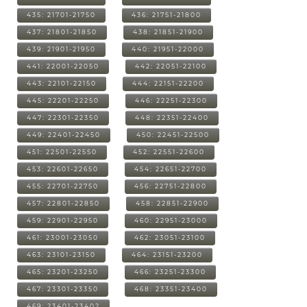
435: 21701-21750
436: 21751-21800
437: 21801-21850
438: 21851-21900
439: 21901-21950
440: 21951-22000
441: 22001-22050
442: 22051-22100
443: 22101-22150
444: 22151-22200
445: 22201-22250
446: 22251-22300
447: 22301-22350
448: 22351-22400
449: 22401-22450
450: 22451-22500
451: 22501-22550
452: 22551-22600
453: 22601-22650
454: 22651-22700
455: 22701-22750
456: 22751-22800
457: 22801-22850
458: 22851-22900
459: 22901-22950
460: 22951-23000
461: 23001-23050
462: 23051-23100
463: 23101-23150
464: 23151-23200
465: 23201-23250
466: 23251-23300
467: 23301-23350
468: 23351-23400
469: 23401-23402