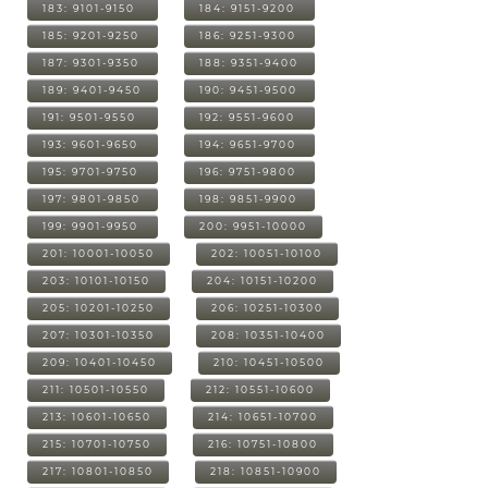
183: 9101-9150
184: 9151-9200
185: 9201-9250
186: 9251-9300
187: 9301-9350
188: 9351-9400
189: 9401-9450
190: 9451-9500
191: 9501-9550
192: 9551-9600
193: 9601-9650
194: 9651-9700
195: 9701-9750
196: 9751-9800
197: 9801-9850
198: 9851-9900
199: 9901-9950
200: 9951-10000
201: 10001-10050
202: 10051-10100
203: 10101-10150
204: 10151-10200
205: 10201-10250
206: 10251-10300
207: 10301-10350
208: 10351-10400
209: 10401-10450
210: 10451-10500
211: 10501-10550
212: 10551-10600
213: 10601-10650
214: 10651-10700
215: 10701-10750
216: 10751-10800
217: 10801-10850
218: 10851-10900