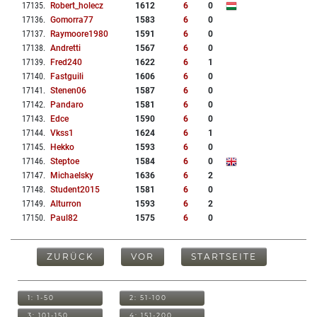
17135
.
Robert_holecz
1612
6
0
17136
.
Gomorra77
1583
6
0
17137
.
Raymoore1980
1591
6
0
17138
.
Andretti
1567
6
0
17139
.
Fred240
1622
6
1
17140
.
Fastguili
1606
6
0
17141
.
Stenen06
1587
6
0
17142
.
Pandaro
1581
6
0
17143
.
Edce
1590
6
0
17144
.
Vkss1
1624
6
1
17145
.
Hekko
1593
6
0
17146
.
Steptoe
1584
6
0
17147
.
Michaelsky
1636
6
2
17148
.
Student2015
1581
6
0
17149
.
Alturron
1593
6
2
17150
.
Paul82
1575
6
0
ZURÜCK
VOR
STARTSEITE
1: 1-50
2: 51-100
3: 101-150
4: 151-200