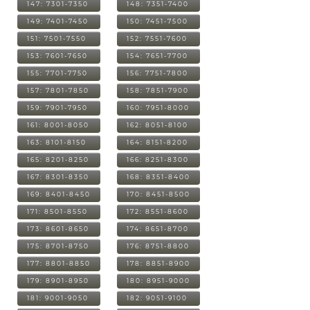
147: 7301-7350
148: 7351-7400
149: 7401-7450
150: 7451-7500
151: 7501-7550
152: 7551-7600
153: 7601-7650
154: 7651-7700
155: 7701-7750
156: 7751-7800
157: 7801-7850
158: 7851-7900
159: 7901-7950
160: 7951-8000
161: 8001-8050
162: 8051-8100
163: 8101-8150
164: 8151-8200
165: 8201-8250
166: 8251-8300
167: 8301-8350
168: 8351-8400
169: 8401-8450
170: 8451-8500
171: 8501-8550
172: 8551-8600
173: 8601-8650
174: 8651-8700
175: 8701-8750
176: 8751-8800
177: 8801-8850
178: 8851-8900
179: 8901-8950
180: 8951-9000
181: 9001-9050
182: 9051-9100