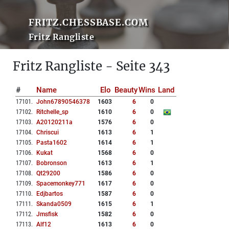
FRITZ.CHESSBASE.COM
Fritz Rangliste
Fritz Rangliste - Seite 343
#
Name
Elo
Beauty
Wins
Land
17101
.
John67890546378
1603
6
0
17102
.
Ritchelle_sp
1610
6
0
17103
.
A20120211a
1576
6
0
17104
.
Chriscui
1613
6
1
17105
.
Pasta1602
1614
6
1
17106
.
Kukat
1568
6
0
17107
.
Bobronson
1613
6
1
17108
.
Qt29200
1586
6
0
17109
.
Spacemonkey771
1617
6
0
17110
.
Edjbartos
1587
6
0
17111
.
Skanda0509
1615
6
1
17112
.
Jmsfisk
1582
6
0
17113
.
Alf12
1613
6
0