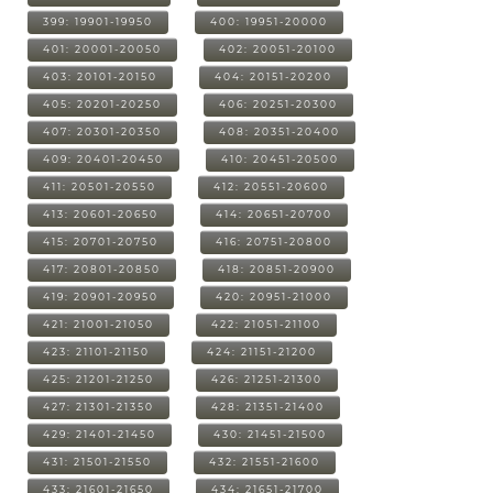
399: 19901-19950
400: 19951-20000
401: 20001-20050
402: 20051-20100
403: 20101-20150
404: 20151-20200
405: 20201-20250
406: 20251-20300
407: 20301-20350
408: 20351-20400
409: 20401-20450
410: 20451-20500
411: 20501-20550
412: 20551-20600
413: 20601-20650
414: 20651-20700
415: 20701-20750
416: 20751-20800
417: 20801-20850
418: 20851-20900
419: 20901-20950
420: 20951-21000
421: 21001-21050
422: 21051-21100
423: 21101-21150
424: 21151-21200
425: 21201-21250
426: 21251-21300
427: 21301-21350
428: 21351-21400
429: 21401-21450
430: 21451-21500
431: 21501-21550
432: 21551-21600
433: 21601-21650
434: 21651-21700