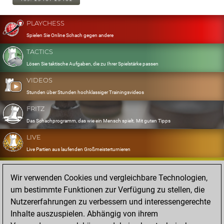
PLAYCHESS
Spielen Sie Online Schach gegen andere
TACTICS
Lösen Sie taktische Aufgaben, die zu Ihrer Spielstärke passen
VIDEOS
Stunden über Stunden hochklassiger Trainingsvideos
FRITZ
Das Schachprogramm, das wie ein Mensch spielt. Mit guten Tipps
LIVE
Live Partien aus laufenden Großmeisterturnieren
OPENINGS
Wir verwenden Cookies und vergleichbare Technologien,
Erfassen und Üben Sie Ihr Eröffnungsrepertoire
um bestimmte Funktionen zur Verfügung zu stellen, die
DATABASE
Nutzererfahrungen zu verbessern und interessengerechte
Acht Millionen starke Partien
Inhalte auszuspielen. Abhängig von ihrem
MYGAMES