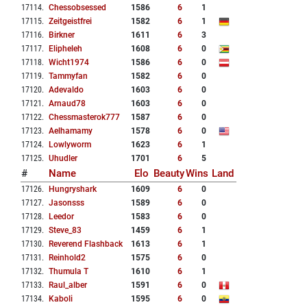
17114
.
Chessobsessed
1586
6
1
17115
.
Zeitgeistfrei
1582
6
1
17116
.
Birkner
1611
6
3
17117
.
Elipheleh
1608
6
0
17118
.
Wicht1974
1586
6
0
17119
.
Tammyfan
1582
6
0
17120
.
Adevaldo
1603
6
0
17121
.
Arnaud78
1603
6
0
17122
.
Chessmasterok777
1587
6
0
17123
.
Aelhamamy
1578
6
0
17124
.
Lowlyworm
1623
6
1
17125
.
Uhudler
1701
6
5
#
Name
Elo
Beauty
Wins
Land
17126
.
Hungryshark
1609
6
0
17127
.
Jasonsss
1589
6
0
17128
.
Leedor
1583
6
0
17129
.
Steve_83
1459
6
1
17130
.
Reverend Flashback
1613
6
1
17131
.
Reinhold2
1575
6
0
17132
.
Thumula T
1610
6
1
17133
.
Raul_alber
1591
6
0
17134
.
Kaboli
1595
6
0