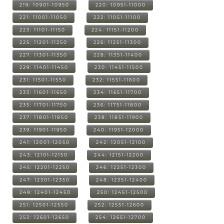
219: 10901-10950
220: 10951-11000
221: 11001-11050
222: 11051-11100
223: 11101-11150
224: 11151-11200
225: 11201-11250
226: 11251-11300
227: 11301-11350
228: 11351-11400
229: 11401-11450
230: 11451-11500
231: 11501-11550
232: 11551-11600
233: 11601-11650
234: 11651-11700
235: 11701-11750
236: 11751-11800
237: 11801-11850
238: 11851-11900
239: 11901-11950
240: 11951-12000
241: 12001-12050
242: 12051-12100
243: 12101-12150
244: 12151-12200
245: 12201-12250
246: 12251-12300
247: 12301-12350
248: 12351-12400
249: 12401-12450
250: 12451-12500
251: 12501-12550
252: 12551-12600
253: 12601-12650
254: 12651-12700