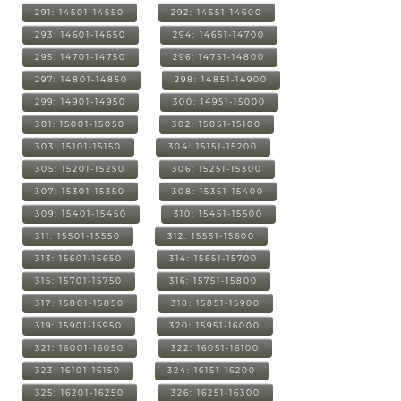
291: 14501-14550
292: 14551-14600
293: 14601-14650
294: 14651-14700
295: 14701-14750
296: 14751-14800
297: 14801-14850
298: 14851-14900
299: 14901-14950
300: 14951-15000
301: 15001-15050
302: 15051-15100
303: 15101-15150
304: 15151-15200
305: 15201-15250
306: 15251-15300
307: 15301-15350
308: 15351-15400
309: 15401-15450
310: 15451-15500
311: 15501-15550
312: 15551-15600
313: 15601-15650
314: 15651-15700
315: 15701-15750
316: 15751-15800
317: 15801-15850
318: 15851-15900
319: 15901-15950
320: 15951-16000
321: 16001-16050
322: 16051-16100
323: 16101-16150
324: 16151-16200
325: 16201-16250
326: 16251-16300