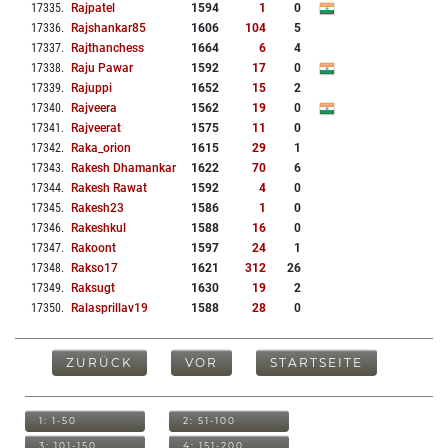
17335
.
Rajpatel
1594
1
0
17336
.
Rajshankar85
1606
104
5
17337
.
Rajthanchess
1664
6
4
17338
.
Raju Pawar
1592
17
0
17339
.
Rajuppi
1652
15
2
17340
.
Rajveera
1562
19
0
17341
.
Rajveerat
1575
11
0
17342
.
Raka_orion
1615
29
1
17343
.
Rakesh Dhamankar
1622
70
6
17344
.
Rakesh Rawat
1592
4
0
17345
.
Rakesh23
1586
1
0
17346
.
Rakeshkul
1588
16
0
17347
.
Rakoont
1597
24
1
17348
.
Rakso17
1621
312
26
17349
.
Raksugt
1630
19
2
17350
.
Ralasprillav19
1588
28
0
ZURÜCK
VOR
STARTSEITE
1: 1-50
2: 51-100
3: 101-150
4: 151-200