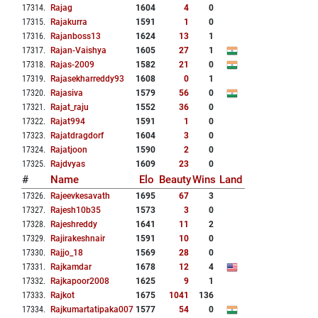
17314
.
Rajag
1604
4
0
17315
.
Rajakurra
1591
1
0
17316
.
Rajanboss13
1624
13
1
17317
.
Rajan-Vaishya
1605
27
1
17318
.
Rajas-2009
1582
21
0
17319
.
Rajasekharreddy93
1608
0
1
17320
.
Rajasiva
1579
56
0
17321
.
Rajat_raju
1552
36
0
17322
.
Rajat994
1591
1
0
17323
.
Rajatdragdorf
1604
3
0
17324
.
Rajatjoon
1590
2
0
17325
.
Rajdvyas
1609
23
0
#
Name
Elo
Beauty
Wins
Land
17326
.
Rajeevkesavath
1695
67
3
17327
.
Rajesh10b35
1573
3
0
17328
.
Rajeshreddy
1641
11
2
17329
.
Rajirakeshnair
1591
10
0
17330
.
Rajjo_18
1569
28
0
17331
.
Rajkamdar
1678
12
4
17332
.
Rajkapoor2008
1625
9
1
17333
.
Rajkot
1675
1041
136
17334
.
Rajkumartatipaka007
1577
54
0