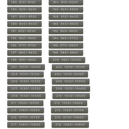
183: 9101-9150
184: 9151-9200
185: 9201-9250
186: 9251-9300
187: 9301-9350
188: 9351-9400
189: 9401-9450
190: 9451-9500
191: 9501-9550
192: 9551-9600
193: 9601-9650
194: 9651-9700
195: 9701-9750
196: 9751-9800
197: 9801-9850
198: 9851-9900
199: 9901-9950
200: 9951-10000
201: 10001-10050
202: 10051-10100
203: 10101-10150
204: 10151-10200
205: 10201-10250
206: 10251-10300
207: 10301-10350
208: 10351-10400
209: 10401-10450
210: 10451-10500
211: 10501-10550
212: 10551-10600
213: 10601-10650
214: 10651-10700
215: 10701-10750
216: 10751-10800
217: 10801-10850
218: 10851-10900