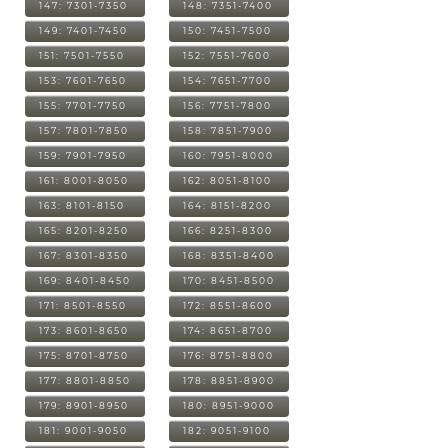
147: 7301-7350
148: 7351-7400
149: 7401-7450
150: 7451-7500
151: 7501-7550
152: 7551-7600
153: 7601-7650
154: 7651-7700
155: 7701-7750
156: 7751-7800
157: 7801-7850
158: 7851-7900
159: 7901-7950
160: 7951-8000
161: 8001-8050
162: 8051-8100
163: 8101-8150
164: 8151-8200
165: 8201-8250
166: 8251-8300
167: 8301-8350
168: 8351-8400
169: 8401-8450
170: 8451-8500
171: 8501-8550
172: 8551-8600
173: 8601-8650
174: 8651-8700
175: 8701-8750
176: 8751-8800
177: 8801-8850
178: 8851-8900
179: 8901-8950
180: 8951-9000
181: 9001-9050
182: 9051-9100