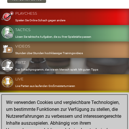
PLAYCHESS
Spielen Sie Online Schach gegen andere
TACTICS
Lösen Sie taktische Aufgaben, die zu Ihrer Spielstärke passen
VIDEOS
Stunden über Stunden hochklassiger Trainingsvideos
FRITZ
Das Schachprogramm, das wie ein Mensch spielt. Mit guten Tipps
LIVE
Live Partien aus laufenden Großmeisterturnieren
OPENINGS
Wir verwenden Cookies und vergleichbare Technologien,
Erfassen und Üben Sie Ihr Eröffnungsrepertoire
um bestimmte Funktionen zur Verfügung zu stellen, die
DATABASE
Nutzererfahrungen zu verbessern und interessengerechte
Acht Millionen starke Partien
Inhalte auszuspielen. Abhängig von ihrem
MYGAMES