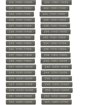
219: 10901-10950
220: 10951-11000
221: 11001-11050
222: 11051-11100
223: 11101-11150
224: 11151-11200
225: 11201-11250
226: 11251-11300
227: 11301-11350
228: 11351-11400
229: 11401-11450
230: 11451-11500
231: 11501-11550
232: 11551-11600
233: 11601-11650
234: 11651-11700
235: 11701-11750
236: 11751-11800
237: 11801-11850
238: 11851-11900
239: 11901-11950
240: 11951-12000
241: 12001-12050
242: 12051-12100
243: 12101-12150
244: 12151-12200
245: 12201-12250
246: 12251-12300
247: 12301-12350
248: 12351-12400
249: 12401-12450
250: 12451-12500
251: 12501-12550
252: 12551-12600
253: 12601-12650
254: 12651-12700