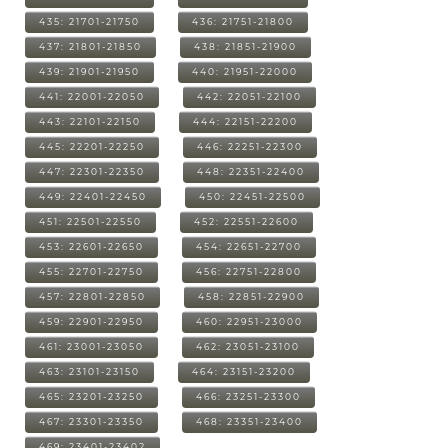
435: 21701-21750
436: 21751-21800
437: 21801-21850
438: 21851-21900
439: 21901-21950
440: 21951-22000
441: 22001-22050
442: 22051-22100
443: 22101-22150
444: 22151-22200
445: 22201-22250
446: 22251-22300
447: 22301-22350
448: 22351-22400
449: 22401-22450
450: 22451-22500
451: 22501-22550
452: 22551-22600
453: 22601-22650
454: 22651-22700
455: 22701-22750
456: 22751-22800
457: 22801-22850
458: 22851-22900
459: 22901-22950
460: 22951-23000
461: 23001-23050
462: 23051-23100
463: 23101-23150
464: 23151-23200
465: 23201-23250
466: 23251-23300
467: 23301-23350
468: 23351-23400
469: 23401-23402