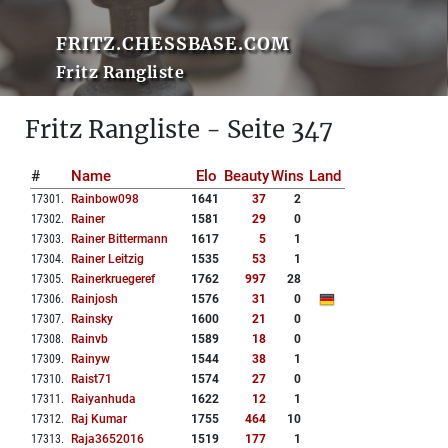
FRITZ.CHESSBASE.COM
Fritz Rangliste
Fritz Rangliste - Seite 347
#
Name
Elo
Beauty
Wins
Land
17301
.
Rainbow098
1641
37
2
17302
.
Rainer
1581
29
0
17303
.
Rainer Bittermann
1617
5
1
17304
.
Rainer Leitzig
1535
53
1
17305
.
Rainerkruegeref
1762
997
28
17306
.
Rainjosh
1576
31
0
17307
.
Rainsky
1600
21
0
17308
.
Rainvb
1589
18
0
17309
.
Rainyw
1544
38
1
17310
.
Raist71
1574
27
0
17311
.
Raiyanhuda
1622
12
1
17312
.
Raj Kumar
1755
464
10
17313
.
Raja3652016
1519
177
1