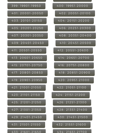
399: 19901-19950
400: 19951-20000
401: 20001-20050
402: 20051-20100
403: 20101-20150
404: 20151-20200
405: 20201-20250
406: 20251-20300
407: 20301-20350
408: 20351-20400
409: 20401-20450
410: 20451-20500
411: 20501-20550
412: 20551-20600
413: 20601-20650
414: 20651-20700
415: 20701-20750
416: 20751-20800
417: 20801-20850
418: 20851-20900
419: 20901-20950
420: 20951-21000
421: 21001-21050
422: 21051-21100
423: 21101-21150
424: 21151-21200
425: 21201-21250
426: 21251-21300
427: 21301-21350
428: 21351-21400
429: 21401-21450
430: 21451-21500
431: 21501-21550
432: 21551-21600
433: 21601-21650
434: 21651-21700