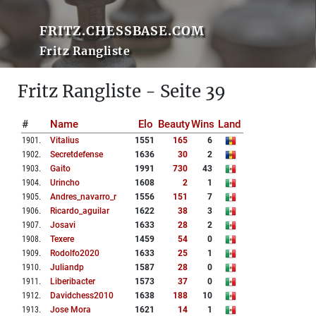
FRITZ.CHESSBASE.COM
Fritz Rangliste
Fritz Rangliste - Seite 39
#
Name
Elo
Beauty
Wins
Land
1901
.
Vitalius
1551
165
6
1902
.
Secretdefense
1636
30
2
1903
.
Gaito
1991
730
43
1904
.
Urincho
1608
2
1
1905
.
Andres_navarro_r
1556
151
7
1906
.
Ricardo_aguilar
1622
38
3
1907
.
Josavi
1633
28
2
1908
.
Texere
1459
54
0
1909
.
Rodolfo2020
1633
25
1
1910
.
Juliandp
1587
28
0
1911
.
Liberibacter
1573
37
0
1912
.
Davidchess2010
1638
188
10
1913
.
Jose Mora
1621
14
1