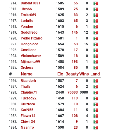
1914
.
Dabeat1031
1585
55
0
1915
.
Jfco66
1589
25
0
1916
.
Emike069
1625
83
2
1917
.
Lorbrito
1603
65
3
1918
.
Yondoe
1615
6
1
1919
.
Godofredo
1643
146
12
1920
.
Pedro Pizarro
1581
1
0
1921
.
Hongoloco
1654
53
15
1922
.
Gmeillonc
1578
17
0
1923
.
Victorchavez
1589
18
0
1924
.
Mjimenez99
1458
193
1
1925
.
Orchess
1584
85
0
#
Name
Elo
Beauty
Wins
Land
1926
.
Ricardorh
1587
7
0
1927
.
Thally
1624
6
2
1928
.
Claudio71
2440
70093
9080
1929
.
Tuxedo22
1450
119
0
1930
.
Cruzroca
1579
10
0
1931
.
Karl955
1684
11
5
1932
.
Flower14
1667
108
4
1933
.
Chiwi_34
1614
9
1
1934
.
Naanmx
1590
23
0