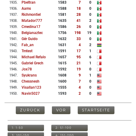
1935
.
Pbeltran
1583
7
0
1936
.
Aams
1588
18
0
1937
.
Richmontiel
1581
28
0
1938
.
Matador777
1635
41
2
1939
.
Cmedina17
1586
26
0
1940
.
Belgianaztec
1756
198
19
1941
.
Gér Guido
1632
33
0
1942
.
Fab_an
1631
4
2
1943
.
Tmtest
1591
17
1
1944
.
Michael Refalo
1657
95
6
1945
.
Gabriel Grech
1615
21
1
1946
.
Jox78
1592
19
0
1947
.
Syukrans
1608
9
1
1948
.
Chessnesh
1600
7
0
1949
.
Visallan123
1555
4
0
1950
.
Navin5027
1593
2
0
ZURÜCK
VOR
STARTSEITE
1: 1-50
2: 51-100
3: 101-150
4: 151-200