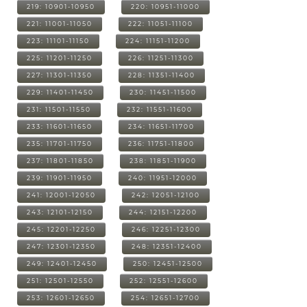
219: 10901-10950
220: 10951-11000
221: 11001-11050
222: 11051-11100
223: 11101-11150
224: 11151-11200
225: 11201-11250
226: 11251-11300
227: 11301-11350
228: 11351-11400
229: 11401-11450
230: 11451-11500
231: 11501-11550
232: 11551-11600
233: 11601-11650
234: 11651-11700
235: 11701-11750
236: 11751-11800
237: 11801-11850
238: 11851-11900
239: 11901-11950
240: 11951-12000
241: 12001-12050
242: 12051-12100
243: 12101-12150
244: 12151-12200
245: 12201-12250
246: 12251-12300
247: 12301-12350
248: 12351-12400
249: 12401-12450
250: 12451-12500
251: 12501-12550
252: 12551-12600
253: 12601-12650
254: 12651-12700