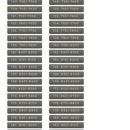
147: 7301-7350
148: 7351-7400
149: 7401-7450
150: 7451-7500
151: 7501-7550
152: 7551-7600
153: 7601-7650
154: 7651-7700
155: 7701-7750
156: 7751-7800
157: 7801-7850
158: 7851-7900
159: 7901-7950
160: 7951-8000
161: 8001-8050
162: 8051-8100
163: 8101-8150
164: 8151-8200
165: 8201-8250
166: 8251-8300
167: 8301-8350
168: 8351-8400
169: 8401-8450
170: 8451-8500
171: 8501-8550
172: 8551-8600
173: 8601-8650
174: 8651-8700
175: 8701-8750
176: 8751-8800
177: 8801-8850
178: 8851-8900
179: 8901-8950
180: 8951-9000
181: 9001-9050
182: 9051-9100