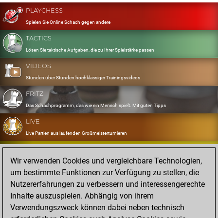
PLAYCHESS
Spielen Sie Online Schach gegen andere
TACTICS
Lösen Sie taktische Aufgaben, die zu Ihrer Spielstärke passen
VIDEOS
Stunden über Stunden hochklassiger Trainingsvideos
FRITZ
Das Schachprogramm, das wie ein Mensch spielt. Mit guten Tipps
LIVE
Live Partien aus laufenden Großmeisterturnieren
OPENINGS
Wir verwenden Cookies und vergleichbare Technologien,
Erfassen und Üben Sie Ihr Eröffnungsrepertoire
um bestimmte Funktionen zur Verfügung zu stellen, die
DATABASE
Nutzererfahrungen zu verbessern und interessengerechte
Acht Millionen starke Partien
Inhalte auszuspielen. Abhängig von ihrem
MYGAMES
Verwendungszweck können dabei neben technisch
Speichern und analysieren Sie eigene Partien in der Cloud