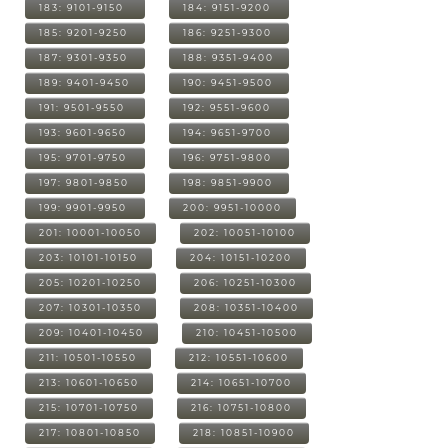
183: 9101-9150
184: 9151-9200
185: 9201-9250
186: 9251-9300
187: 9301-9350
188: 9351-9400
189: 9401-9450
190: 9451-9500
191: 9501-9550
192: 9551-9600
193: 9601-9650
194: 9651-9700
195: 9701-9750
196: 9751-9800
197: 9801-9850
198: 9851-9900
199: 9901-9950
200: 9951-10000
201: 10001-10050
202: 10051-10100
203: 10101-10150
204: 10151-10200
205: 10201-10250
206: 10251-10300
207: 10301-10350
208: 10351-10400
209: 10401-10450
210: 10451-10500
211: 10501-10550
212: 10551-10600
213: 10601-10650
214: 10651-10700
215: 10701-10750
216: 10751-10800
217: 10801-10850
218: 10851-10900