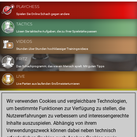
PLAYCHESS
Spielen Sie Online Schach gegen andere
TACTICS
Lösen Sie taktische Aufgaben, die zu Ihrer Spielstärke passen
VIDEOS
Stunden über Stunden hochklassiger Trainingsvideos
FRITZ
Das Schachprogramm, das wie ein Mensch spielt. Mit guten Tipps
LIVE
Live Partien aus laufenden Großmeisterturnieren
OPENINGS
Wir verwenden Cookies und vergleichbare Technologien,
Erfassen und Üben Sie Ihr Eröffnungsrepertoire
um bestimmte Funktionen zur Verfügung zu stellen, die
DATABASE
Nutzererfahrungen zu verbessern und interessengerechte
Acht Millionen starke Partien
Inhalte auszuspielen. Abhängig von ihrem
MYGAMES
Verwendungszweck können dabei neben technisch
Speichern und analysieren Sie eigene Partien in der Cloud