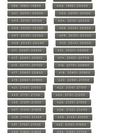
399: 19901-19950
400: 19951-20000
401: 20001-20050
402: 20051-20100
403: 20101-20150
404: 20151-20200
405: 20201-20250
406: 20251-20300
407: 20301-20350
408: 20351-20400
409: 20401-20450
410: 20451-20500
411: 20501-20550
412: 20551-20600
413: 20601-20650
414: 20651-20700
415: 20701-20750
416: 20751-20800
417: 20801-20850
418: 20851-20900
419: 20901-20950
420: 20951-21000
421: 21001-21050
422: 21051-21100
423: 21101-21150
424: 21151-21200
425: 21201-21250
426: 21251-21300
427: 21301-21350
428: 21351-21400
429: 21401-21450
430: 21451-21500
431: 21501-21550
432: 21551-21600
433: 21601-21650
434: 21651-21700