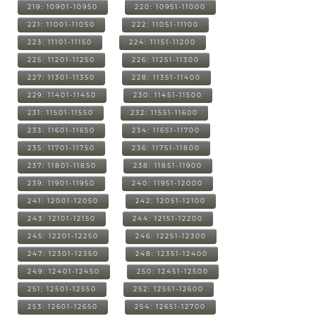
219: 10901-10950
220: 10951-11000
221: 11001-11050
222: 11051-11100
223: 11101-11150
224: 11151-11200
225: 11201-11250
226: 11251-11300
227: 11301-11350
228: 11351-11400
229: 11401-11450
230: 11451-11500
231: 11501-11550
232: 11551-11600
233: 11601-11650
234: 11651-11700
235: 11701-11750
236: 11751-11800
237: 11801-11850
238: 11851-11900
239: 11901-11950
240: 11951-12000
241: 12001-12050
242: 12051-12100
243: 12101-12150
244: 12151-12200
245: 12201-12250
246: 12251-12300
247: 12301-12350
248: 12351-12400
249: 12401-12450
250: 12451-12500
251: 12501-12550
252: 12551-12600
253: 12601-12650
254: 12651-12700