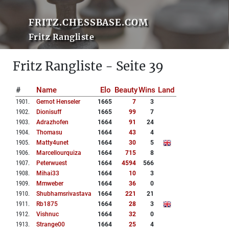
FRITZ.CHESSBASE.COM
Fritz Rangliste
Fritz Rangliste - Seite 39
#
Name
Elo
Beauty
Wins
Land
1901
.
Gernot Henseler
1665
7
3
1902
.
Dionisuff
1665
99
7
1903
.
Adrazhofen
1664
91
24
1904
.
Thomasu
1664
43
4
1905
.
Matty4unet
1664
30
5
1906
.
Marcellourquiza
1664
715
8
1907
.
Peterwuest
1664
4594
566
1908
.
Mihai33
1664
10
3
1909
.
Mmweber
1664
36
0
1910
.
Shubhamsrivastava
1664
221
21
1911
.
Rb1875
1664
28
3
1912
.
Vishnuc
1664
32
0
1913
.
Strange00
1664
25
4