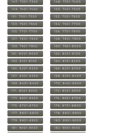
147: 7301-7350
148: 7351-7400
149: 7401-7450
150: 7451-7500
151: 7501-7550
152: 7551-7600
153: 7601-7650
154: 7651-7700
155: 7701-7750
156: 7751-7800
157: 7801-7850
158: 7851-7900
159: 7901-7950
160: 7951-8000
161: 8001-8050
162: 8051-8100
163: 8101-8150
164: 8151-8200
165: 8201-8250
166: 8251-8300
167: 8301-8350
168: 8351-8400
169: 8401-8450
170: 8451-8500
171: 8501-8550
172: 8551-8600
173: 8601-8650
174: 8651-8700
175: 8701-8750
176: 8751-8800
177: 8801-8850
178: 8851-8900
179: 8901-8950
180: 8951-9000
181: 9001-9050
182: 9051-9100