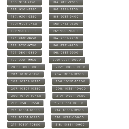
183: 9101-9150
184: 9151-9200
185: 9201-9250
186: 9251-9300
187: 9301-9350
188: 9351-9400
189: 9401-9450
190: 9451-9500
191: 9501-9550
192: 9551-9600
193: 9601-9650
194: 9651-9700
195: 9701-9750
196: 9751-9800
197: 9801-9850
198: 9851-9900
199: 9901-9950
200: 9951-10000
201: 10001-10050
202: 10051-10100
203: 10101-10150
204: 10151-10200
205: 10201-10250
206: 10251-10300
207: 10301-10350
208: 10351-10400
209: 10401-10450
210: 10451-10500
211: 10501-10550
212: 10551-10600
213: 10601-10650
214: 10651-10700
215: 10701-10750
216: 10751-10800
217: 10801-10850
218: 10851-10900