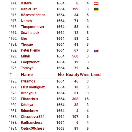
1914
.
Xsteve
1664
0
4
1915
.
Daniel132
1664
199
3
1916
.
Bösesmädchen
1664
34
5
1917
.
Ndmrb
1664
71
3
1918
.
Thequeenlover
1664
53
4
1919
.
Scwittstock
1664
12
3
1920
.
Uljo
1664
53
2
1921
.
Yhosue
1664
41
3
1922
.
Peter Pierko
1664
67
9
1923
.
Milnil
1664
560
3
1924
.
Loopyrobot
1664
12
3
1925
.
Tomoya
1664
72
4
#
Name
Elo
Beauty
Wins
Land
1926
.
Pyramos
1664
46
3
1927
.
Eliut Rodriguez
1664
18
3
1928
.
Bradypus
1664
51
3
1929
.
Ethanchris
1664
308
15
1930
.
Kdubya
1664
38
3
1931
.
Rdombrow
1664
4
4
1932
.
Chesslover824
1664
107
6
1933
.
Rajthanchess
1664
6
4
1934
.
Cedric98chess
1663
89
9