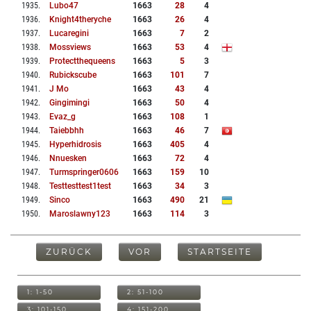
1935
.
Lubo47
1663
28
4
1936
.
Knight4theryche
1663
26
4
1937
.
Lucaregini
1663
7
2
1938
.
Mossviews
1663
53
4
1939
.
Protectthequeens
1663
5
3
1940
.
Rubickscube
1663
101
7
1941
.
J Mo
1663
43
4
1942
.
Gingimingi
1663
50
4
1943
.
Evaz_g
1663
108
1
1944
.
Taiebbhh
1663
46
7
1945
.
Hyperhidrosis
1663
405
4
1946
.
Nnuesken
1663
72
4
1947
.
Turmspringer0606
1663
159
10
1948
.
Testtesttest1test
1663
34
3
1949
.
Sinco
1663
490
21
1950
.
Maroslawny123
1663
114
3
ZURÜCK
VOR
STARTSEITE
1: 1-50
2: 51-100
3: 101-150
4: 151-200