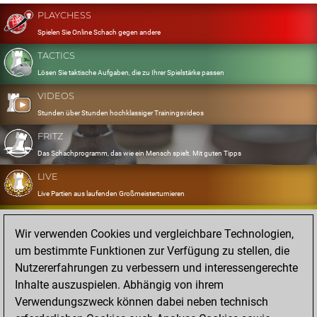
PLAYCHESS
Spielen Sie Online Schach gegen andere
TACTICS
Lösen Sie taktische Aufgaben, die zu Ihrer Spielstärke passen
VIDEOS
Stunden über Stunden hochklassiger Trainingsvideos
FRITZ
Das Schachprogramm, das wie ein Mensch spielt. Mit guten Tipps
LIVE
Live Partien aus laufenden Großmeisterturnieren
OPENINGS
Wir verwenden Cookies und vergleichbare Technologien,
Erfassen und Üben Sie Ihr Eröffnungsrepertoire
um bestimmte Funktionen zur Verfügung zu stellen, die
DATABASE
Nutzererfahrungen zu verbessern und interessengerechte
Acht Millionen starke Partien
Inhalte auszuspielen. Abhängig von ihrem
MYGAMES
Verwendungszweck können dabei neben technisch
Speichern und analysieren Sie eigene Partien in der Cloud