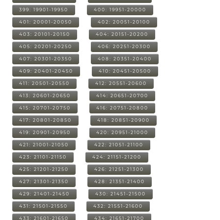
399: 19901-19950
400: 19951-20000
401: 20001-20050
402: 20051-20100
403: 20101-20150
404: 20151-20200
405: 20201-20250
406: 20251-20300
407: 20301-20350
408: 20351-20400
409: 20401-20450
410: 20451-20500
411: 20501-20550
412: 20551-20600
413: 20601-20650
414: 20651-20700
415: 20701-20750
416: 20751-20800
417: 20801-20850
418: 20851-20900
419: 20901-20950
420: 20951-21000
421: 21001-21050
422: 21051-21100
423: 21101-21150
424: 21151-21200
425: 21201-21250
426: 21251-21300
427: 21301-21350
428: 21351-21400
429: 21401-21450
430: 21451-21500
431: 21501-21550
432: 21551-21600
433: 21601-21650
434: 21651-21700