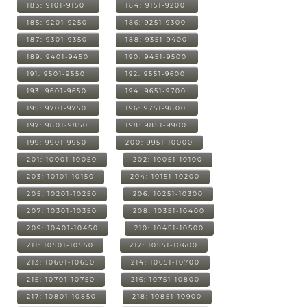
183: 9101-9150
184: 9151-9200
185: 9201-9250
186: 9251-9300
187: 9301-9350
188: 9351-9400
189: 9401-9450
190: 9451-9500
191: 9501-9550
192: 9551-9600
193: 9601-9650
194: 9651-9700
195: 9701-9750
196: 9751-9800
197: 9801-9850
198: 9851-9900
199: 9901-9950
200: 9951-10000
201: 10001-10050
202: 10051-10100
203: 10101-10150
204: 10151-10200
205: 10201-10250
206: 10251-10300
207: 10301-10350
208: 10351-10400
209: 10401-10450
210: 10451-10500
211: 10501-10550
212: 10551-10600
213: 10601-10650
214: 10651-10700
215: 10701-10750
216: 10751-10800
217: 10801-10850
218: 10851-10900