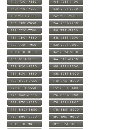
147: 7301-7350
148: 7351-7400
149: 7401-7450
150: 7451-7500
151: 7501-7550
152: 7551-7600
153: 7601-7650
154: 7651-7700
155: 7701-7750
156: 7751-7800
157: 7801-7850
158: 7851-7900
159: 7901-7950
160: 7951-8000
161: 8001-8050
162: 8051-8100
163: 8101-8150
164: 8151-8200
165: 8201-8250
166: 8251-8300
167: 8301-8350
168: 8351-8400
169: 8401-8450
170: 8451-8500
171: 8501-8550
172: 8551-8600
173: 8601-8650
174: 8651-8700
175: 8701-8750
176: 8751-8800
177: 8801-8850
178: 8851-8900
179: 8901-8950
180: 8951-9000
181: 9001-9050
182: 9051-9100