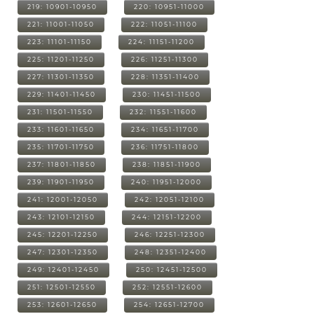
219: 10901-10950
220: 10951-11000
221: 11001-11050
222: 11051-11100
223: 11101-11150
224: 11151-11200
225: 11201-11250
226: 11251-11300
227: 11301-11350
228: 11351-11400
229: 11401-11450
230: 11451-11500
231: 11501-11550
232: 11551-11600
233: 11601-11650
234: 11651-11700
235: 11701-11750
236: 11751-11800
237: 11801-11850
238: 11851-11900
239: 11901-11950
240: 11951-12000
241: 12001-12050
242: 12051-12100
243: 12101-12150
244: 12151-12200
245: 12201-12250
246: 12251-12300
247: 12301-12350
248: 12351-12400
249: 12401-12450
250: 12451-12500
251: 12501-12550
252: 12551-12600
253: 12601-12650
254: 12651-12700