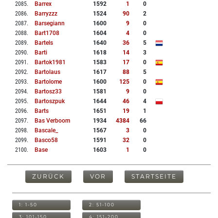
2085
.
Barrex
1592
1
0
2086
.
Barryzzz
1524
90
2
2087
.
Barsegiann
1600
9
0
2088
.
Bart1708
1604
4
0
2089
.
Bartels
1640
36
5
2090
.
Barti
1618
14
3
2091
.
Bartok1981
1583
17
0
2092
.
Bartolaus
1617
88
5
2093
.
Bartolome
1600
125
0
2094
.
Bartosz33
1581
9
0
2095
.
Bartoszpuk
1644
46
4
2096
.
Barts
1651
19
1
2097
.
Bas Verboom
1934
4384
66
2098
.
Bascale_
1567
3
0
2099
.
Basco58
1591
32
0
2100
.
Base
1603
1
0
ZURÜCK
VOR
STARTSEITE
1: 1-50
2: 51-100
3: 101-150
4: 151-200