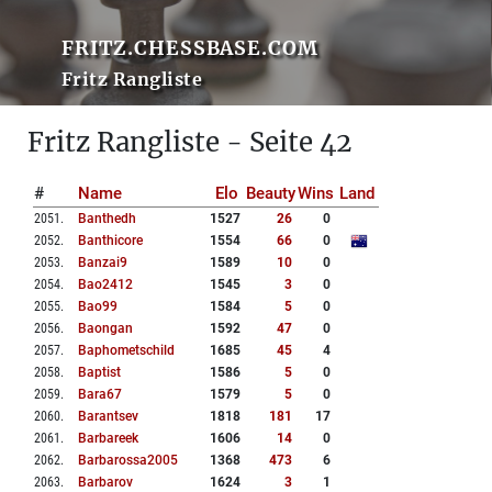
FRITZ.CHESSBASE.COM
Fritz Rangliste
Fritz Rangliste - Seite 42
#
Name
Elo
Beauty
Wins
Land
2051
.
Banthedh
1527
26
0
2052
.
Banthicore
1554
66
0
2053
.
Banzai9
1589
10
0
2054
.
Bao2412
1545
3
0
2055
.
Bao99
1584
5
0
2056
.
Baongan
1592
47
0
2057
.
Baphometschild
1685
45
4
2058
.
Baptist
1586
5
0
2059
.
Bara67
1579
5
0
2060
.
Barantsev
1818
181
17
2061
.
Barbareek
1606
14
0
2062
.
Barbarossa2005
1368
473
6
2063
.
Barbarov
1624
3
1