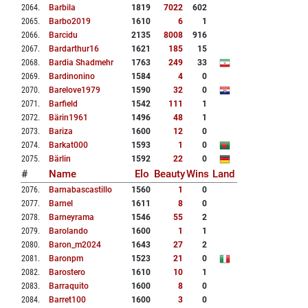
2064
.
Barbila
1819
7022
602
2065
.
Barbo2019
1610
6
1
2066
.
Barcidu
2135
8008
916
2067
.
Bardarthur16
1621
185
15
2068
.
Bardia Shadmehr
1763
249
33
2069
.
Bardinonino
1584
4
0
2070
.
Barelove1979
1590
32
0
2071
.
Barfield
1542
111
1
2072
.
Bärin1961
1496
48
1
2073
.
Bariza
1600
12
0
2074
.
Barkat000
1593
1
0
2075
.
Bärlin
1592
22
0
#
Name
Elo
Beauty
Wins
Land
2076
.
Barnabascastillo
1560
1
0
2077
.
Barnel
1611
8
0
2078
.
Barneyrama
1546
55
2
2079
.
Barolando
1600
1
1
2080
.
Baron_m2024
1643
27
2
2081
.
Baronpm
1523
21
0
2082
.
Barostero
1610
10
1
2083
.
Barraquito
1600
8
0
2084
.
Barret100
1600
3
0