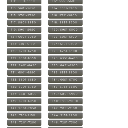
111: 5501-5550
112: 5551-5600
113: 5601-5650
114: 5651-5700
115: 5701-5750
116: 5751-5800
117: 5801-5850
118: 5851-5900
119: 5901-5950
120: 5951-6000
121: 6001-6050
122: 6051-6100
123: 6101-6150
124: 6151-6200
125: 6201-6250
126: 6251-6300
127: 6301-6350
128: 6351-6400
129: 6401-6450
130: 6451-6500
131: 6501-6550
132: 6551-6600
133: 6601-6650
134: 6651-6700
135: 6701-6750
136: 6751-6800
137: 6801-6850
138: 6851-6900
139: 6901-6950
140: 6951-7000
141: 7001-7050
142: 7051-7100
143: 7101-7150
144: 7151-7200
145: 7201-7250
146: 7251-7300