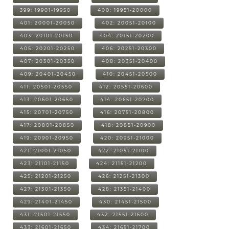
399: 19901-19950
400: 19951-20000
401: 20001-20050
402: 20051-20100
403: 20101-20150
404: 20151-20200
405: 20201-20250
406: 20251-20300
407: 20301-20350
408: 20351-20400
409: 20401-20450
410: 20451-20500
411: 20501-20550
412: 20551-20600
413: 20601-20650
414: 20651-20700
415: 20701-20750
416: 20751-20800
417: 20801-20850
418: 20851-20900
419: 20901-20950
420: 20951-21000
421: 21001-21050
422: 21051-21100
423: 21101-21150
424: 21151-21200
425: 21201-21250
426: 21251-21300
427: 21301-21350
428: 21351-21400
429: 21401-21450
430: 21451-21500
431: 21501-21550
432: 21551-21600
433: 21601-21650
434: 21651-21700