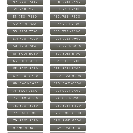
147: 7301-7350
148: 7351-7400
149: 7401-7450
150: 7451-7500
151: 7501-7550
152: 7551-7600
153: 7601-7650
154: 7651-7700
155: 7701-7750
156: 7751-7800
157: 7801-7850
158: 7851-7900
159: 7901-7950
160: 7951-8000
161: 8001-8050
162: 8051-8100
163: 8101-8150
164: 8151-8200
165: 8201-8250
166: 8251-8300
167: 8301-8350
168: 8351-8400
169: 8401-8450
170: 8451-8500
171: 8501-8550
172: 8551-8600
173: 8601-8650
174: 8651-8700
175: 8701-8750
176: 8751-8800
177: 8801-8850
178: 8851-8900
179: 8901-8950
180: 8951-9000
181: 9001-9050
182: 9051-9100