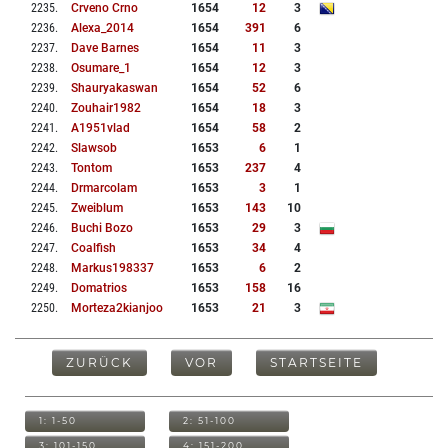
2235
.
Crveno Crno
1654
12
3
2236
.
Alexa_2014
1654
391
6
2237
.
Dave Barnes
1654
11
3
2238
.
Osumare_1
1654
12
3
2239
.
Shauryakaswan
1654
52
6
2240
.
Zouhair1982
1654
18
3
2241
.
A1951vlad
1654
58
2
2242
.
Slawsob
1653
6
1
2243
.
Tontom
1653
237
4
2244
.
Drmarcolam
1653
3
1
2245
.
Zweiblum
1653
143
10
2246
.
Buchi Bozo
1653
29
3
2247
.
Coalfish
1653
34
4
2248
.
Markus198337
1653
6
2
2249
.
Domatrios
1653
158
16
2250
.
Morteza2kianjoo
1653
21
3
ZURÜCK
VOR
STARTSEITE
1: 1-50
2: 51-100
3: 101-150
4: 151-200