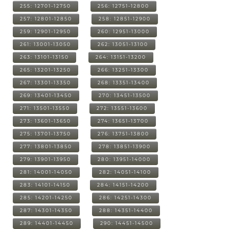
255: 12701-12750
256: 12751-12800
257: 12801-12850
258: 12851-12900
259: 12901-12950
260: 12951-13000
261: 13001-13050
262: 13051-13100
263: 13101-13150
264: 13151-13200
265: 13201-13250
266: 13251-13300
267: 13301-13350
268: 13351-13400
269: 13401-13450
270: 13451-13500
271: 13501-13550
272: 13551-13600
273: 13601-13650
274: 13651-13700
275: 13701-13750
276: 13751-13800
277: 13801-13850
278: 13851-13900
279: 13901-13950
280: 13951-14000
281: 14001-14050
282: 14051-14100
283: 14101-14150
284: 14151-14200
285: 14201-14250
286: 14251-14300
287: 14301-14350
288: 14351-14400
289: 14401-14450
290: 14451-14500