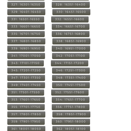
327: 16301-16350
328: 16351-16400
329: 16401-16450
330: 16451-16500
331: 16501-16550
332: 16551-16600
333: 16601-16650
334: 16651-16700
335: 16701-16750
336: 16751-16800
337: 16801-16850
338: 16851-16900
339: 16901-16950
340: 16951-17000
341: 17001-17050
342: 17051-17100
343: 17101-17150
344: 17151-17200
345: 17201-17250
346: 17251-17300
347: 17301-17350
348: 17351-17400
349: 17401-17450
350: 17451-17500
351: 17501-17550
352: 17551-17600
353: 17601-17650
354: 17651-17700
355: 17701-17750
356: 17751-17800
357: 17801-17850
358: 17851-17900
359: 17901-17950
360: 17951-18000
361: 18001-18050
362: 18051-18100