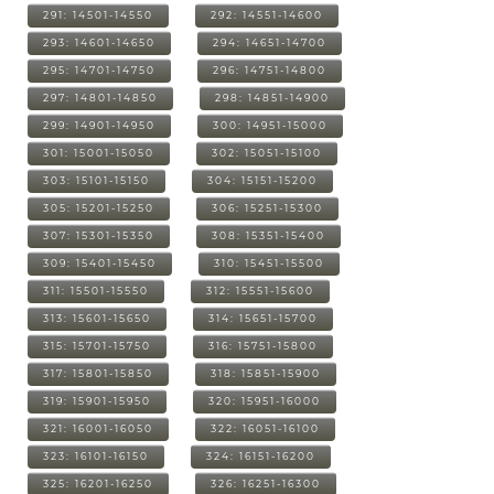
291: 14501-14550
292: 14551-14600
293: 14601-14650
294: 14651-14700
295: 14701-14750
296: 14751-14800
297: 14801-14850
298: 14851-14900
299: 14901-14950
300: 14951-15000
301: 15001-15050
302: 15051-15100
303: 15101-15150
304: 15151-15200
305: 15201-15250
306: 15251-15300
307: 15301-15350
308: 15351-15400
309: 15401-15450
310: 15451-15500
311: 15501-15550
312: 15551-15600
313: 15601-15650
314: 15651-15700
315: 15701-15750
316: 15751-15800
317: 15801-15850
318: 15851-15900
319: 15901-15950
320: 15951-16000
321: 16001-16050
322: 16051-16100
323: 16101-16150
324: 16151-16200
325: 16201-16250
326: 16251-16300