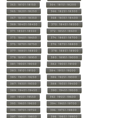
363: 18101-18150
364: 18151-18200
365: 18201-18250
366: 18251-18300
367: 18301-18350
368: 18351-18400
369: 18401-18450
370: 18451-18500
371: 18501-18550
372: 18551-18600
373: 18601-18650
374: 18651-18700
375: 18701-18750
376: 18751-18800
377: 18801-18850
378: 18851-18900
379: 18901-18950
380: 18951-19000
381: 19001-19050
382: 19051-19100
383: 19101-19150
384: 19151-19200
385: 19201-19250
386: 19251-19300
387: 19301-19350
388: 19351-19400
389: 19401-19450
390: 19451-19500
391: 19501-19550
392: 19551-19600
393: 19601-19650
394: 19651-19700
395: 19701-19750
396: 19751-19800
397: 19801-19850
398: 19851-19900