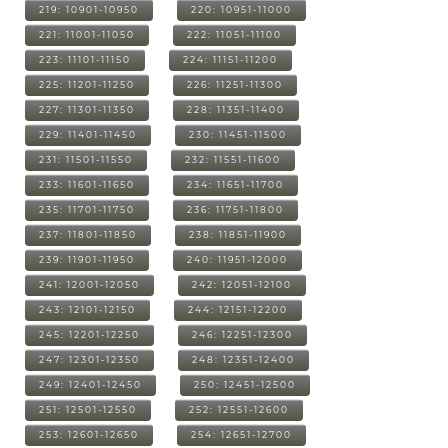
219: 10901-10950
220: 10951-11000
221: 11001-11050
222: 11051-11100
223: 11101-11150
224: 11151-11200
225: 11201-11250
226: 11251-11300
227: 11301-11350
228: 11351-11400
229: 11401-11450
230: 11451-11500
231: 11501-11550
232: 11551-11600
233: 11601-11650
234: 11651-11700
235: 11701-11750
236: 11751-11800
237: 11801-11850
238: 11851-11900
239: 11901-11950
240: 11951-12000
241: 12001-12050
242: 12051-12100
243: 12101-12150
244: 12151-12200
245: 12201-12250
246: 12251-12300
247: 12301-12350
248: 12351-12400
249: 12401-12450
250: 12451-12500
251: 12501-12550
252: 12551-12600
253: 12601-12650
254: 12651-12700