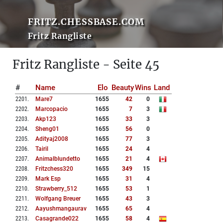
FRITZ.CHESSBASE.COM
Fritz Rangliste
Fritz Rangliste - Seite 45
#
Name
Elo
Beauty
Wins
Land
2201
.
Mare7
1655
42
0
2202
.
Marcopacio
1655
7
3
2203
.
Akp123
1655
33
3
2204
.
Sheng01
1655
56
0
2205
.
Adityaj2008
1655
77
3
2206
.
Tairil
1655
24
4
2207
.
Animalblundetto
1655
21
4
2208
.
Fritzchess320
1655
349
15
2209
.
Mark Esp
1655
31
4
2210
.
Strawberry_512
1655
53
1
2211
.
Wolfgang Breuer
1655
43
3
2212
.
Aayushmangaurav
1655
65
4
2213
.
Casagrande022
1655
58
4