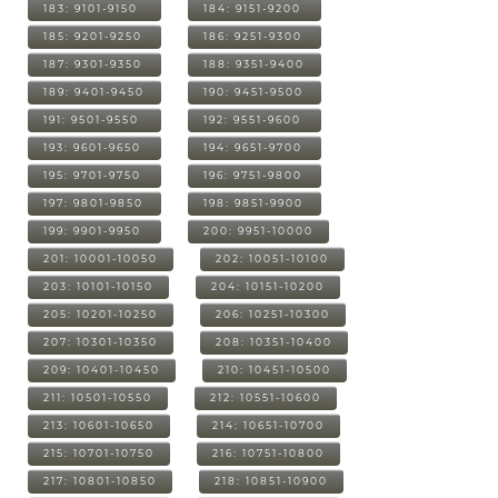
183: 9101-9150
184: 9151-9200
185: 9201-9250
186: 9251-9300
187: 9301-9350
188: 9351-9400
189: 9401-9450
190: 9451-9500
191: 9501-9550
192: 9551-9600
193: 9601-9650
194: 9651-9700
195: 9701-9750
196: 9751-9800
197: 9801-9850
198: 9851-9900
199: 9901-9950
200: 9951-10000
201: 10001-10050
202: 10051-10100
203: 10101-10150
204: 10151-10200
205: 10201-10250
206: 10251-10300
207: 10301-10350
208: 10351-10400
209: 10401-10450
210: 10451-10500
211: 10501-10550
212: 10551-10600
213: 10601-10650
214: 10651-10700
215: 10701-10750
216: 10751-10800
217: 10801-10850
218: 10851-10900