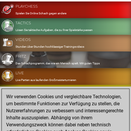
PLAYCHESS
Spielen Sie Online Schach gegen andere
TACTICS
Lösen Sie taktische Aufgaben, die zu Ihrer Spielstärke passen
VIDEOS
Stunden über Stunden hochklassiger Trainingsvideos
FRITZ
Das Schachprogramm, das wie ein Mensch spielt. Mit guten Tipps
LIVE
Live Partien aus laufenden Großmeisterturnieren
OPENINGS
Wir verwenden Cookies und vergleichbare Technologien,
Erfassen und Üben Sie Ihr Eröffnungsrepertoire
um bestimmte Funktionen zur Verfügung zu stellen, die
DATABASE
Nutzererfahrungen zu verbessern und interessengerechte
Acht Millionen starke Partien
Inhalte auszuspielen. Abhängig von ihrem
MYGAMES
Verwendungszweck können dabei neben technisch
Speichern und analysieren Sie eigene Partien in der Cloud