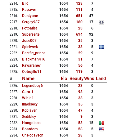
2214
.
Blid
1654
128
7
2215
.
Papaver
1654
111
4
2216
.
Dustyone
1654
651
47
2217
.
Sergey987
1654
180
17
2218
.
Fotbalist
1654
23
6
2219
.
Superseite
1654
694
92
2220
.
Jose007
1654
35
3
2221
.
Spielwerk
1654
33
5
2222
.
Pacific_prince
1654
29
9
2223
.
Blackman416
1654
31
7
2224
.
Rawaranev
1654
56
4
2225
.
Ootrujillo11
1654
119
3
#
Name
Elo
Beauty
Wins
Land
2226
.
Legendboy6
1654
23
0
2227
.
Caro-1
1654
98
3
2228
.
Wihla1
1654
33
3
2229
.
Illaoisexy
1654
35
3
2230
.
Kcplayer
1654
47
4
2231
.
Sedibley
1654
9
3
2232
.
Hongoloco
1654
53
15
2233
.
Boardom
1654
58
5
2234
.
Chelocavech
1654
28
3