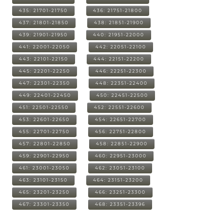
435: 21701-21750
436: 21751-21800
437: 21801-21850
438: 21851-21900
439: 21901-21950
440: 21951-22000
441: 22001-22050
442: 22051-22100
443: 22101-22150
444: 22151-22200
445: 22201-22250
446: 22251-22300
447: 22301-22350
448: 22351-22400
449: 22401-22450
450: 22451-22500
451: 22501-22550
452: 22551-22600
453: 22601-22650
454: 22651-22700
455: 22701-22750
456: 22751-22800
457: 22801-22850
458: 22851-22900
459: 22901-22950
460: 22951-23000
461: 23001-23050
462: 23051-23100
463: 23101-23150
464: 23151-23200
465: 23201-23250
466: 23251-23300
467: 23301-23350
468: 23351-23396