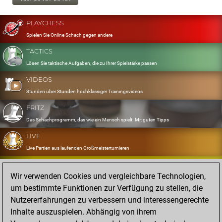
PLAYCHESS
Spielen Sie Online Schach gegen andere
TACTICS
Lösen Sie taktische Aufgaben, die zu Ihrer Spielstärke passen
VIDEOS
Stunden über Stunden hochklassiger Trainingsvideos
FRITZ
Das Schachprogramm, das wie ein Mensch spielt. Mit guten Tipps
LIVE
Live Partien aus laufenden Großmeisterturnieren
OPENINGS
Wir verwenden Cookies und vergleichbare Technologien,
Erfassen und Üben Sie Ihr Eröffnungsrepertoire
um bestimmte Funktionen zur Verfügung zu stellen, die
DATABASE
Nutzererfahrungen zu verbessern und interessengerechte
Acht Millionen starke Partien
Inhalte auszuspielen. Abhängig von ihrem
MYGAMES