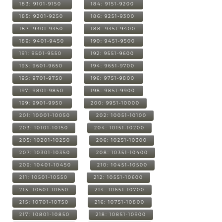
183: 9101-9150
184: 9151-9200
185: 9201-9250
186: 9251-9300
187: 9301-9350
188: 9351-9400
189: 9401-9450
190: 9451-9500
191: 9501-9550
192: 9551-9600
193: 9601-9650
194: 9651-9700
195: 9701-9750
196: 9751-9800
197: 9801-9850
198: 9851-9900
199: 9901-9950
200: 9951-10000
201: 10001-10050
202: 10051-10100
203: 10101-10150
204: 10151-10200
205: 10201-10250
206: 10251-10300
207: 10301-10350
208: 10351-10400
209: 10401-10450
210: 10451-10500
211: 10501-10550
212: 10551-10600
213: 10601-10650
214: 10651-10700
215: 10701-10750
216: 10751-10800
217: 10801-10850
218: 10851-10900