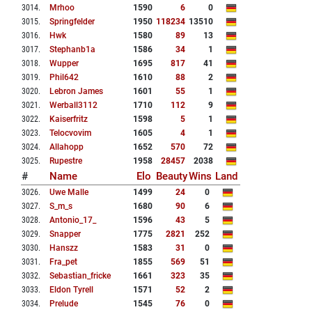
3014
.
Mrhoo
1590
6
0
3015
.
Springfelder
1950
118234
13510
3016
.
Hwk
1580
89
13
3017
.
Stephanb1a
1586
34
1
3018
.
Wupper
1695
817
41
3019
.
Phil642
1610
88
2
3020
.
Lebron James
1601
55
1
3021
.
Werball3112
1710
112
9
3022
.
Kaiserfritz
1598
5
1
3023
.
Telocvovim
1605
4
1
3024
.
Allahopp
1652
570
72
3025
.
Rupestre
1958
28457
2038
#
Name
Elo
Beauty
Wins
Land
3026
.
Uwe Malle
1499
24
0
3027
.
S_m_s
1680
90
6
3028
.
Antonio_17_
1596
43
5
3029
.
Snapper
1775
2821
252
3030
.
Hanszz
1583
31
0
3031
.
Fra_pet
1855
569
51
3032
.
Sebastian_fricke
1661
323
35
3033
.
Eldon Tyrell
1571
52
2
3034
.
Prelude
1545
76
0