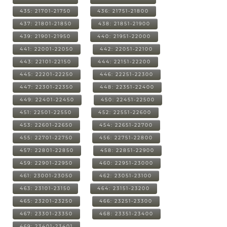
435: 21701-21750
436: 21751-21800
437: 21801-21850
438: 21851-21900
439: 21901-21950
440: 21951-22000
441: 22001-22050
442: 22051-22100
443: 22101-22150
444: 22151-22200
445: 22201-22250
446: 22251-22300
447: 22301-22350
448: 22351-22400
449: 22401-22450
450: 22451-22500
451: 22501-22550
452: 22551-22600
453: 22601-22650
454: 22651-22700
455: 22701-22750
456: 22751-22800
457: 22801-22850
458: 22851-22900
459: 22901-22950
460: 22951-23000
461: 23001-23050
462: 23051-23100
463: 23101-23150
464: 23151-23200
465: 23201-23250
466: 23251-23300
467: 23301-23350
468: 23351-23400
469: 23401-23401