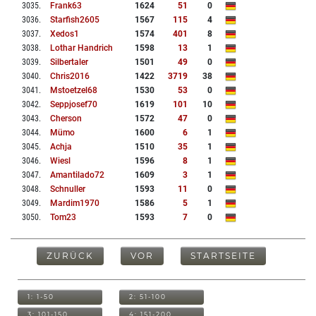
3035
.
Frank63
1624
51
0
3036
.
Starfish2605
1567
115
4
3037
.
Xedos1
1574
401
8
3038
.
Lothar Handrich
1598
13
1
3039
.
Silbertaler
1501
49
0
3040
.
Chris2016
1422
3719
38
3041
.
Mstoetzel68
1530
53
0
3042
.
Seppjosef70
1619
101
10
3043
.
Cherson
1572
47
0
3044
.
Mümo
1600
6
1
3045
.
Achja
1510
35
1
3046
.
Wiesl
1596
8
1
3047
.
Amantilado72
1609
3
1
3048
.
Schnuller
1593
11
0
3049
.
Mardim1970
1586
5
1
3050
.
Tom23
1593
7
0
ZURÜCK
VOR
STARTSEITE
1: 1-50
2: 51-100
3: 101-150
4: 151-200