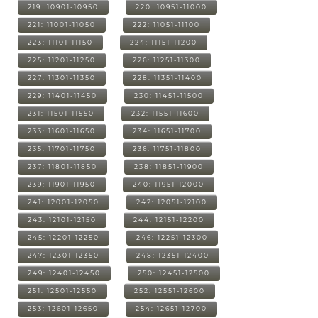
219: 10901-10950
220: 10951-11000
221: 11001-11050
222: 11051-11100
223: 11101-11150
224: 11151-11200
225: 11201-11250
226: 11251-11300
227: 11301-11350
228: 11351-11400
229: 11401-11450
230: 11451-11500
231: 11501-11550
232: 11551-11600
233: 11601-11650
234: 11651-11700
235: 11701-11750
236: 11751-11800
237: 11801-11850
238: 11851-11900
239: 11901-11950
240: 11951-12000
241: 12001-12050
242: 12051-12100
243: 12101-12150
244: 12151-12200
245: 12201-12250
246: 12251-12300
247: 12301-12350
248: 12351-12400
249: 12401-12450
250: 12451-12500
251: 12501-12550
252: 12551-12600
253: 12601-12650
254: 12651-12700