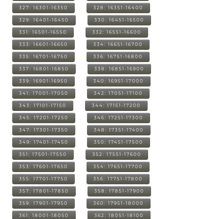
327: 16301-16350
328: 16351-16400
329: 16401-16450
330: 16451-16500
331: 16501-16550
332: 16551-16600
333: 16601-16650
334: 16651-16700
335: 16701-16750
336: 16751-16800
337: 16801-16850
338: 16851-16900
339: 16901-16950
340: 16951-17000
341: 17001-17050
342: 17051-17100
343: 17101-17150
344: 17151-17200
345: 17201-17250
346: 17251-17300
347: 17301-17350
348: 17351-17400
349: 17401-17450
350: 17451-17500
351: 17501-17550
352: 17551-17600
353: 17601-17650
354: 17651-17700
355: 17701-17750
356: 17751-17800
357: 17801-17850
358: 17851-17900
359: 17901-17950
360: 17951-18000
361: 18001-18050
362: 18051-18100