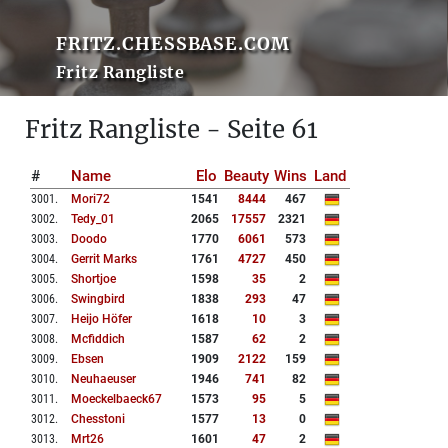
FRITZ.CHESSBASE.COM
Fritz Rangliste
Fritz Rangliste - Seite 61
#
Name
Elo
Beauty
Wins
Land
3001
.
Mori72
1541
8444
467
3002
.
Tedy_01
2065
17557
2321
3003
.
Doodo
1770
6061
573
3004
.
Gerrit Marks
1761
4727
450
3005
.
Shortjoe
1598
35
2
3006
.
Swingbird
1838
293
47
3007
.
Heijo Höfer
1618
10
3
3008
.
Mcfiddich
1587
62
2
3009
.
Ebsen
1909
2122
159
3010
.
Neuhaeuser
1946
741
82
3011
.
Moeckelbaeck67
1573
95
5
3012
.
Chesstoni
1577
13
0
3013
.
Mrt26
1601
47
2