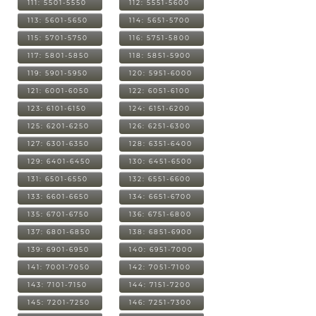
111: 5501-5550
112: 5551-5600
113: 5601-5650
114: 5651-5700
115: 5701-5750
116: 5751-5800
117: 5801-5850
118: 5851-5900
119: 5901-5950
120: 5951-6000
121: 6001-6050
122: 6051-6100
123: 6101-6150
124: 6151-6200
125: 6201-6250
126: 6251-6300
127: 6301-6350
128: 6351-6400
129: 6401-6450
130: 6451-6500
131: 6501-6550
132: 6551-6600
133: 6601-6650
134: 6651-6700
135: 6701-6750
136: 6751-6800
137: 6801-6850
138: 6851-6900
139: 6901-6950
140: 6951-7000
141: 7001-7050
142: 7051-7100
143: 7101-7150
144: 7151-7200
145: 7201-7250
146: 7251-7300