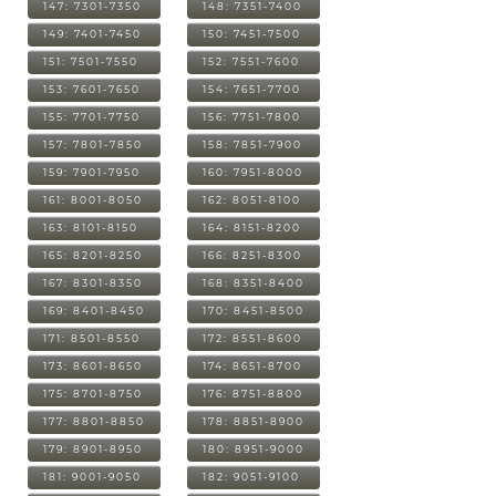
147: 7301-7350
148: 7351-7400
149: 7401-7450
150: 7451-7500
151: 7501-7550
152: 7551-7600
153: 7601-7650
154: 7651-7700
155: 7701-7750
156: 7751-7800
157: 7801-7850
158: 7851-7900
159: 7901-7950
160: 7951-8000
161: 8001-8050
162: 8051-8100
163: 8101-8150
164: 8151-8200
165: 8201-8250
166: 8251-8300
167: 8301-8350
168: 8351-8400
169: 8401-8450
170: 8451-8500
171: 8501-8550
172: 8551-8600
173: 8601-8650
174: 8651-8700
175: 8701-8750
176: 8751-8800
177: 8801-8850
178: 8851-8900
179: 8901-8950
180: 8951-9000
181: 9001-9050
182: 9051-9100