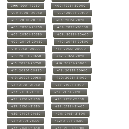
399: 19901-19950
400: 19951-20000
401: 20001-20050
402: 20051-20100
403: 20101-20150
404: 20151-20200
405: 20201-20250
406: 20251-20300
407: 20301-20350
408: 20351-20400
409: 20401-20450
410: 20451-20500
411: 20501-20550
412: 20551-20600
413: 20601-20650
414: 20651-20700
415: 20701-20750
416: 20751-20800
417: 20801-20850
418: 20851-20900
419: 20901-20950
420: 20951-21000
421: 21001-21050
422: 21051-21100
423: 21101-21150
424: 21151-21200
425: 21201-21250
426: 21251-21300
427: 21301-21350
428: 21351-21400
429: 21401-21450
430: 21451-21500
431: 21501-21550
432: 21551-21600
433: 21601-21650
434: 21651-21700