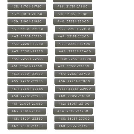
435: 21701-21750
436: 21751-21800
437: 21801-21850
438: 21851-21900
439: 21901-21950
440: 21951-22000
441: 22001-22050
442: 22051-22100
443: 22101-22150
444: 22151-22200
445: 22201-22250
446: 22251-22300
447: 22301-22350
448: 22351-22400
449: 22401-22450
450: 22451-22500
451: 22501-22550
452: 22551-22600
453: 22601-22650
454: 22651-22700
455: 22701-22750
456: 22751-22800
457: 22801-22850
458: 22851-22900
459: 22901-22950
460: 22951-23000
461: 23001-23050
462: 23051-23100
463: 23101-23150
464: 23151-23200
465: 23201-23250
466: 23251-23300
467: 23301-23350
468: 23351-23398