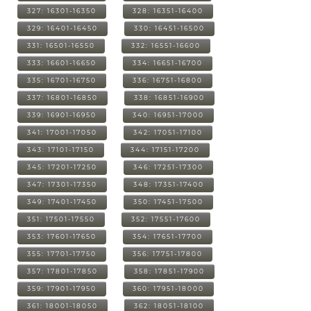
327: 16301-16350
328: 16351-16400
329: 16401-16450
330: 16451-16500
331: 16501-16550
332: 16551-16600
333: 16601-16650
334: 16651-16700
335: 16701-16750
336: 16751-16800
337: 16801-16850
338: 16851-16900
339: 16901-16950
340: 16951-17000
341: 17001-17050
342: 17051-17100
343: 17101-17150
344: 17151-17200
345: 17201-17250
346: 17251-17300
347: 17301-17350
348: 17351-17400
349: 17401-17450
350: 17451-17500
351: 17501-17550
352: 17551-17600
353: 17601-17650
354: 17651-17700
355: 17701-17750
356: 17751-17800
357: 17801-17850
358: 17851-17900
359: 17901-17950
360: 17951-18000
361: 18001-18050
362: 18051-18100