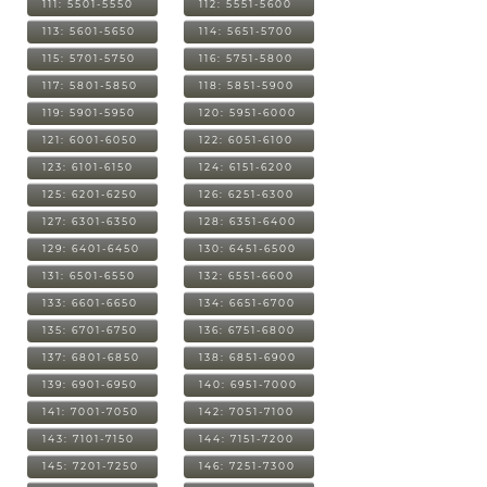
111: 5501-5550
112: 5551-5600
113: 5601-5650
114: 5651-5700
115: 5701-5750
116: 5751-5800
117: 5801-5850
118: 5851-5900
119: 5901-5950
120: 5951-6000
121: 6001-6050
122: 6051-6100
123: 6101-6150
124: 6151-6200
125: 6201-6250
126: 6251-6300
127: 6301-6350
128: 6351-6400
129: 6401-6450
130: 6451-6500
131: 6501-6550
132: 6551-6600
133: 6601-6650
134: 6651-6700
135: 6701-6750
136: 6751-6800
137: 6801-6850
138: 6851-6900
139: 6901-6950
140: 6951-7000
141: 7001-7050
142: 7051-7100
143: 7101-7150
144: 7151-7200
145: 7201-7250
146: 7251-7300