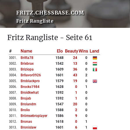
FRITZ.CHESSBASE.COM
Fritz Rangliste
Fritz Rangliste - Seite 61
#
Name
Elo
Beauty
Wins
Land
3001
.
Britta78
1548
24
0
3002
.
Brixbrax
1542
13
0
3003
.
Briziopa
1609
36
0
3004
.
Brllavor0926
1601
43
2
3005
.
Broblackpro
1579
19
0
3006
.
Brocks1984
1628
0
1
3007
.
Broidkwhat
1592
1
0
3008
.
Brojab
1592
1
0
3009
.
Brolandm
1547
20
0
3010
.
Brolio
1588
2
0
3011
.
Brömsebroplayer
1586
9
0
3012
.
Bronas
1618
0
1
3013
.
Bronislaw
1601
6
1