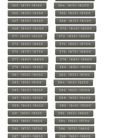
363: 18101-18150
364: 18151-18200
365: 18201-18250
366: 18251-18300
367: 18301-18350
368: 18351-18400
369: 18401-18450
370: 18451-18500
371: 18501-18550
372: 18551-18600
373: 18601-18650
374: 18651-18700
375: 18701-18750
376: 18751-18800
377: 18801-18850
378: 18851-18900
379: 18901-18950
380: 18951-19000
381: 19001-19050
382: 19051-19100
383: 19101-19150
384: 19151-19200
385: 19201-19250
386: 19251-19300
387: 19301-19350
388: 19351-19400
389: 19401-19450
390: 19451-19500
391: 19501-19550
392: 19551-19600
393: 19601-19650
394: 19651-19700
395: 19701-19750
396: 19751-19800
397: 19801-19850
398: 19851-19900