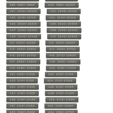
399: 19901-19950
400: 19951-20000
401: 20001-20050
402: 20051-20100
403: 20101-20150
404: 20151-20200
405: 20201-20250
406: 20251-20300
407: 20301-20350
408: 20351-20400
409: 20401-20450
410: 20451-20500
411: 20501-20550
412: 20551-20600
413: 20601-20650
414: 20651-20700
415: 20701-20750
416: 20751-20800
417: 20801-20850
418: 20851-20900
419: 20901-20950
420: 20951-21000
421: 21001-21050
422: 21051-21100
423: 21101-21150
424: 21151-21200
425: 21201-21250
426: 21251-21300
427: 21301-21350
428: 21351-21400
429: 21401-21450
430: 21451-21500
431: 21501-21550
432: 21551-21600
433: 21601-21650
434: 21651-21700