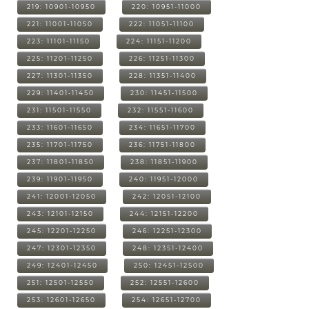
219: 10901-10950
220: 10951-11000
221: 11001-11050
222: 11051-11100
223: 11101-11150
224: 11151-11200
225: 11201-11250
226: 11251-11300
227: 11301-11350
228: 11351-11400
229: 11401-11450
230: 11451-11500
231: 11501-11550
232: 11551-11600
233: 11601-11650
234: 11651-11700
235: 11701-11750
236: 11751-11800
237: 11801-11850
238: 11851-11900
239: 11901-11950
240: 11951-12000
241: 12001-12050
242: 12051-12100
243: 12101-12150
244: 12151-12200
245: 12201-12250
246: 12251-12300
247: 12301-12350
248: 12351-12400
249: 12401-12450
250: 12451-12500
251: 12501-12550
252: 12551-12600
253: 12601-12650
254: 12651-12700