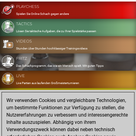
PLAYCHESS
Spielen Sie Online Schach gegen andere
TACTICS
Lösen Sie taktische Aufgaben, die zu Ihrer Spielstärke passen
VIDEOS
Stunden über Stunden hochklassiger Trainingsvideos
FRITZ
Das Schachprogramm, das wie ein Mensch spielt. Mit guten Tipps
LIVE
Live Partien aus laufenden Großmeisterturnieren
OPENINGS
Wir verwenden Cookies und vergleichbare Technologien,
Erfassen und Üben Sie Ihr Eröffnungsrepertoire
um bestimmte Funktionen zur Verfügung zu stellen, die
DATABASE
Nutzererfahrungen zu verbessern und interessengerechte
Acht Millionen starke Partien
Inhalte auszuspielen. Abhängig von ihrem
MYGAMES
Verwendungszweck können dabei neben technisch
Speichern und analysieren Sie eigene Partien in der Cloud