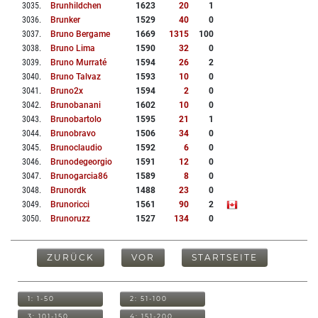
3035
.
Brunhildchen
1623
20
1
3036
.
Brunker
1529
40
0
3037
.
Bruno Bergame
1669
1315
100
3038
.
Bruno Lima
1590
32
0
3039
.
Bruno Murraté
1594
26
2
3040
.
Bruno Talvaz
1593
10
0
3041
.
Bruno2x
1594
2
0
3042
.
Brunobanani
1602
10
0
3043
.
Brunobartolo
1595
21
1
3044
.
Brunobravo
1506
34
0
3045
.
Brunoclaudio
1592
6
0
3046
.
Brunodegeorgio
1591
12
0
3047
.
Brunogarcia86
1589
8
0
3048
.
Brunordk
1488
23
0
3049
.
Brunoricci
1561
90
2
3050
.
Brunoruzz
1527
134
0
ZURÜCK
VOR
STARTSEITE
1: 1-50
2: 51-100
3: 101-150
4: 151-200