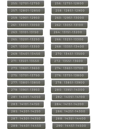
255: 12701-12750
256: 12751-12800
257: 12801-12850
258: 12851-12900
259: 12901-12950
260: 12951-13000
261: 13001-13050
262: 13051-13100
263: 13101-13150
264: 13151-13200
265: 13201-13250
266: 13251-13300
267: 13301-13350
268: 13351-13400
269: 13401-13450
270: 13451-13500
271: 13501-13550
272: 13551-13600
273: 13601-13650
274: 13651-13700
275: 13701-13750
276: 13751-13800
277: 13801-13850
278: 13851-13900
279: 13901-13950
280: 13951-14000
281: 14001-14050
282: 14051-14100
283: 14101-14150
284: 14151-14200
285: 14201-14250
286: 14251-14300
287: 14301-14350
288: 14351-14400
289: 14401-14450
290: 14451-14500