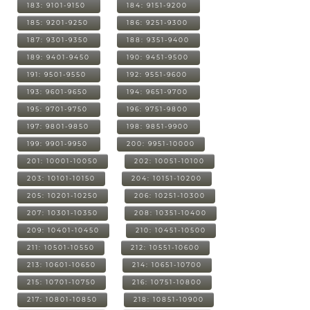
183: 9101-9150
184: 9151-9200
185: 9201-9250
186: 9251-9300
187: 9301-9350
188: 9351-9400
189: 9401-9450
190: 9451-9500
191: 9501-9550
192: 9551-9600
193: 9601-9650
194: 9651-9700
195: 9701-9750
196: 9751-9800
197: 9801-9850
198: 9851-9900
199: 9901-9950
200: 9951-10000
201: 10001-10050
202: 10051-10100
203: 10101-10150
204: 10151-10200
205: 10201-10250
206: 10251-10300
207: 10301-10350
208: 10351-10400
209: 10401-10450
210: 10451-10500
211: 10501-10550
212: 10551-10600
213: 10601-10650
214: 10651-10700
215: 10701-10750
216: 10751-10800
217: 10801-10850
218: 10851-10900