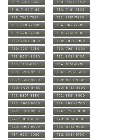
147: 7301-7350
148: 7351-7400
149: 7401-7450
150: 7451-7500
151: 7501-7550
152: 7551-7600
153: 7601-7650
154: 7651-7700
155: 7701-7750
156: 7751-7800
157: 7801-7850
158: 7851-7900
159: 7901-7950
160: 7951-8000
161: 8001-8050
162: 8051-8100
163: 8101-8150
164: 8151-8200
165: 8201-8250
166: 8251-8300
167: 8301-8350
168: 8351-8400
169: 8401-8450
170: 8451-8500
171: 8501-8550
172: 8551-8600
173: 8601-8650
174: 8651-8700
175: 8701-8750
176: 8751-8800
177: 8801-8850
178: 8851-8900
179: 8901-8950
180: 8951-9000
181: 9001-9050
182: 9051-9100