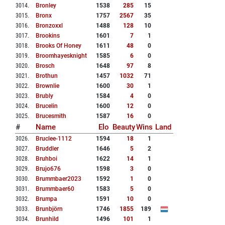
3014
.
Bronley
1538
285
15
3015
.
Bronx
1757
2567
35
3016
.
Bronzoxxl
1488
128
10
3017
.
Brookins
1601
7
1
3018
.
Brooks Of Honey
1611
48
0
3019
.
Broomhayesknight
1585
6
0
3020
.
Brosch
1648
97
8
3021
.
Brothun
1457
1032
71
3022
.
Brownlie
1600
30
1
3023
.
Brubly
1584
4
0
3024
.
Brucelin
1600
12
0
3025
.
Brucesmith
1587
16
0
#
Name
Elo
Beauty
Wins
Land
3026
.
Bruclee-1112
1594
18
1
3027
.
Bruddler
1646
5
2
3028
.
Bruhboi
1622
14
1
3029
.
Brujo676
1598
3
0
3030
.
Brummbaer2023
1592
1
0
3031
.
Brummbaer60
1583
5
0
3032
.
Brumpa
1591
10
0
3033
.
Brunbjörn
1746
1855
189
3034
.
Brunhild
1496
101
1