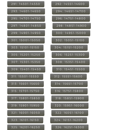
291: 14501-14550
292: 14551-14600
293: 14601-14650
294: 14651-14700
295: 14701-14750
296: 14751-14800
297: 14801-14850
298: 14851-14900
299: 14901-14950
300: 14951-15000
301: 15001-15050
302: 15051-15100
303: 15101-15150
304: 15151-15200
305: 15201-15250
306: 15251-15300
307: 15301-15350
308: 15351-15400
309: 15401-15450
310: 15451-15500
311: 15501-15550
312: 15551-15600
313: 15601-15650
314: 15651-15700
315: 15701-15750
316: 15751-15800
317: 15801-15850
318: 15851-15900
319: 15901-15950
320: 15951-16000
321: 16001-16050
322: 16051-16100
323: 16101-16150
324: 16151-16200
325: 16201-16250
326: 16251-16300