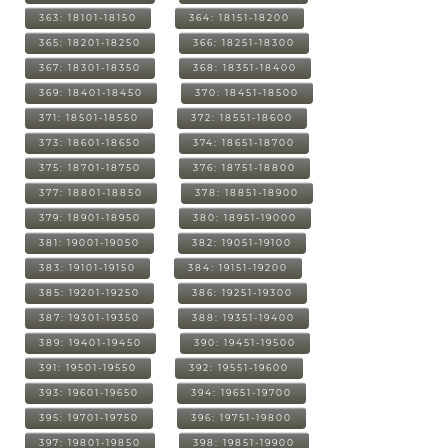
363: 18101-18150
364: 18151-18200
365: 18201-18250
366: 18251-18300
367: 18301-18350
368: 18351-18400
369: 18401-18450
370: 18451-18500
371: 18501-18550
372: 18551-18600
373: 18601-18650
374: 18651-18700
375: 18701-18750
376: 18751-18800
377: 18801-18850
378: 18851-18900
379: 18901-18950
380: 18951-19000
381: 19001-19050
382: 19051-19100
383: 19101-19150
384: 19151-19200
385: 19201-19250
386: 19251-19300
387: 19301-19350
388: 19351-19400
389: 19401-19450
390: 19451-19500
391: 19501-19550
392: 19551-19600
393: 19601-19650
394: 19651-19700
395: 19701-19750
396: 19751-19800
397: 19801-19850
398: 19851-19900