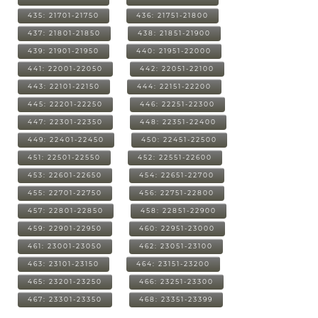
435: 21701-21750
436: 21751-21800
437: 21801-21850
438: 21851-21900
439: 21901-21950
440: 21951-22000
441: 22001-22050
442: 22051-22100
443: 22101-22150
444: 22151-22200
445: 22201-22250
446: 22251-22300
447: 22301-22350
448: 22351-22400
449: 22401-22450
450: 22451-22500
451: 22501-22550
452: 22551-22600
453: 22601-22650
454: 22651-22700
455: 22701-22750
456: 22751-22800
457: 22801-22850
458: 22851-22900
459: 22901-22950
460: 22951-23000
461: 23001-23050
462: 23051-23100
463: 23101-23150
464: 23151-23200
465: 23201-23250
466: 23251-23300
467: 23301-23350
468: 23351-23399