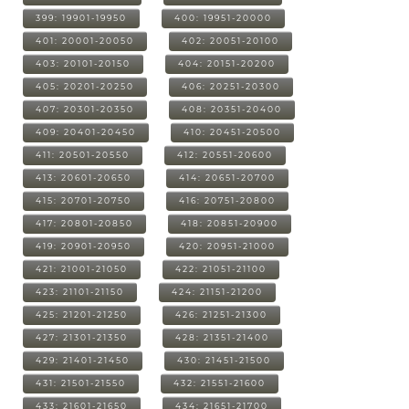
399: 19901-19950
400: 19951-20000
401: 20001-20050
402: 20051-20100
403: 20101-20150
404: 20151-20200
405: 20201-20250
406: 20251-20300
407: 20301-20350
408: 20351-20400
409: 20401-20450
410: 20451-20500
411: 20501-20550
412: 20551-20600
413: 20601-20650
414: 20651-20700
415: 20701-20750
416: 20751-20800
417: 20801-20850
418: 20851-20900
419: 20901-20950
420: 20951-21000
421: 21001-21050
422: 21051-21100
423: 21101-21150
424: 21151-21200
425: 21201-21250
426: 21251-21300
427: 21301-21350
428: 21351-21400
429: 21401-21450
430: 21451-21500
431: 21501-21550
432: 21551-21600
433: 21601-21650
434: 21651-21700