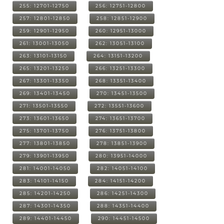
255: 12701-12750
256: 12751-12800
257: 12801-12850
258: 12851-12900
259: 12901-12950
260: 12951-13000
261: 13001-13050
262: 13051-13100
263: 13101-13150
264: 13151-13200
265: 13201-13250
266: 13251-13300
267: 13301-13350
268: 13351-13400
269: 13401-13450
270: 13451-13500
271: 13501-13550
272: 13551-13600
273: 13601-13650
274: 13651-13700
275: 13701-13750
276: 13751-13800
277: 13801-13850
278: 13851-13900
279: 13901-13950
280: 13951-14000
281: 14001-14050
282: 14051-14100
283: 14101-14150
284: 14151-14200
285: 14201-14250
286: 14251-14300
287: 14301-14350
288: 14351-14400
289: 14401-14450
290: 14451-14500