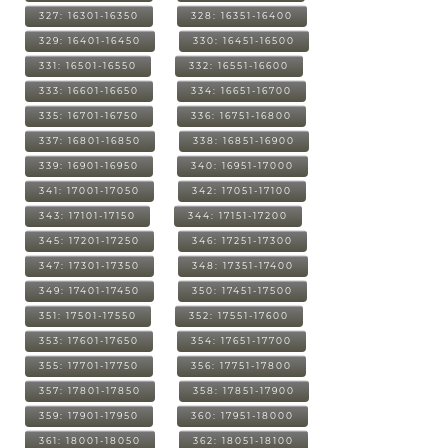
327: 16301-16350
328: 16351-16400
329: 16401-16450
330: 16451-16500
331: 16501-16550
332: 16551-16600
333: 16601-16650
334: 16651-16700
335: 16701-16750
336: 16751-16800
337: 16801-16850
338: 16851-16900
339: 16901-16950
340: 16951-17000
341: 17001-17050
342: 17051-17100
343: 17101-17150
344: 17151-17200
345: 17201-17250
346: 17251-17300
347: 17301-17350
348: 17351-17400
349: 17401-17450
350: 17451-17500
351: 17501-17550
352: 17551-17600
353: 17601-17650
354: 17651-17700
355: 17701-17750
356: 17751-17800
357: 17801-17850
358: 17851-17900
359: 17901-17950
360: 17951-18000
361: 18001-18050
362: 18051-18100