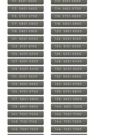
111: 5501-5550
112: 5551-5600
113: 5601-5650
114: 5651-5700
115: 5701-5750
116: 5751-5800
117: 5801-5850
118: 5851-5900
119: 5901-5950
120: 5951-6000
121: 6001-6050
122: 6051-6100
123: 6101-6150
124: 6151-6200
125: 6201-6250
126: 6251-6300
127: 6301-6350
128: 6351-6400
129: 6401-6450
130: 6451-6500
131: 6501-6550
132: 6551-6600
133: 6601-6650
134: 6651-6700
135: 6701-6750
136: 6751-6800
137: 6801-6850
138: 6851-6900
139: 6901-6950
140: 6951-7000
141: 7001-7050
142: 7051-7100
143: 7101-7150
144: 7151-7200
145: 7201-7250
146: 7251-7300