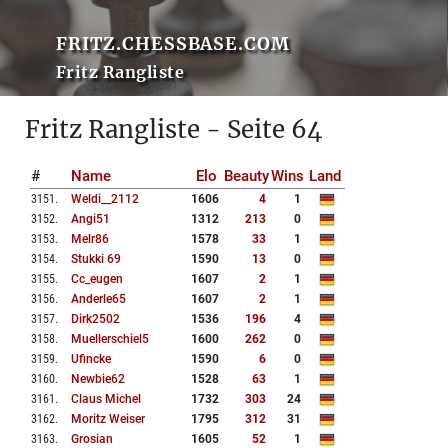
FRITZ.CHESSBASE.COM
Fritz Rangliste
Fritz Rangliste - Seite 64
#
Name
Elo
Beauty
Wins
Land
3151
.
Weldi__2112
1606
4
1
3152
.
Angi51
1312
213
0
3153
.
Melr86
1578
33
1
3154
.
Stukki 69
1590
13
0
3155
.
Cc_eugen
1607
2
1
3156
.
Anderle65
1607
2
1
3157
.
Dirk2502
1536
196
4
3158
.
Muellerschiel5
1600
262
0
3159
.
Ufincke
1590
6
0
3160
.
Newbie62
1528
63
1
3161
.
Claus Michel
1732
303
24
3162
.
Moritz Weiser
1795
312
31
3163
.
Grosian
1605
52
1