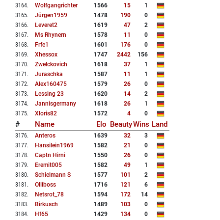
3164
.
Wolfgangrichter
1566
15
1
3165
.
Jürgen1959
1478
190
0
3166
.
Leveret2
1619
47
2
3167
.
Ms Rhynern
1578
11
0
3168
.
Frfe1
1601
176
0
3169
.
Xhessox
1747
2442
156
3170
.
Zwelckovich
1618
37
1
3171
.
Juraschka
1587
11
1
3172
.
Alex160475
1579
26
0
3173
.
Lessing 23
1620
14
2
3174
.
Jannisgermany
1618
26
1
3175
.
Xloris82
1572
4
0
#
Name
Elo
Beauty
Wins
Land
3176
.
Anteros
1639
32
3
3177
.
Hansilein1969
1582
21
0
3178
.
Captn Hirni
1550
26
0
3179
.
Eremit005
1582
49
1
3180
.
Schielmann S
1577
101
2
3181
.
Olliboss
1716
121
6
3182
.
Netsrot_78
1594
172
14
3183
.
Birkusch
1489
103
0
3184
.
Hf65
1429
134
0