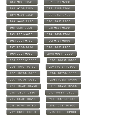
183: 9101-9150
184: 9151-9200
185: 9201-9250
186: 9251-9300
187: 9301-9350
188: 9351-9400
189: 9401-9450
190: 9451-9500
191: 9501-9550
192: 9551-9600
193: 9601-9650
194: 9651-9700
195: 9701-9750
196: 9751-9800
197: 9801-9850
198: 9851-9900
199: 9901-9950
200: 9951-10000
201: 10001-10050
202: 10051-10100
203: 10101-10150
204: 10151-10200
205: 10201-10250
206: 10251-10300
207: 10301-10350
208: 10351-10400
209: 10401-10450
210: 10451-10500
211: 10501-10550
212: 10551-10600
213: 10601-10650
214: 10651-10700
215: 10701-10750
216: 10751-10800
217: 10801-10850
218: 10851-10900