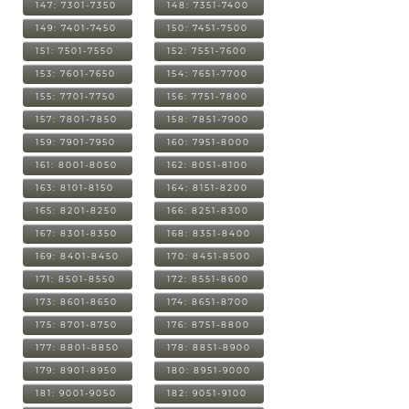
147: 7301-7350
148: 7351-7400
149: 7401-7450
150: 7451-7500
151: 7501-7550
152: 7551-7600
153: 7601-7650
154: 7651-7700
155: 7701-7750
156: 7751-7800
157: 7801-7850
158: 7851-7900
159: 7901-7950
160: 7951-8000
161: 8001-8050
162: 8051-8100
163: 8101-8150
164: 8151-8200
165: 8201-8250
166: 8251-8300
167: 8301-8350
168: 8351-8400
169: 8401-8450
170: 8451-8500
171: 8501-8550
172: 8551-8600
173: 8601-8650
174: 8651-8700
175: 8701-8750
176: 8751-8800
177: 8801-8850
178: 8851-8900
179: 8901-8950
180: 8951-9000
181: 9001-9050
182: 9051-9100