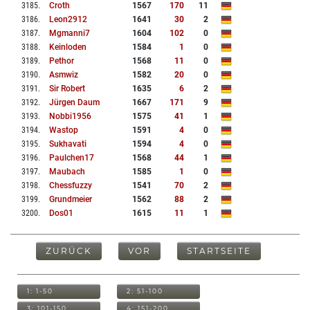
3185
.
Croth
1567
170
11
3186
.
Leon2912
1641
30
2
3187
.
Mgmanni7
1604
102
0
3188
.
Keinloden
1584
1
0
3189
.
Pethor
1568
11
0
3190
.
Asmwiz
1582
20
0
3191
.
Sir Robert
1635
6
2
3192
.
Jürgen Daum
1667
171
9
3193
.
Nobbi1956
1575
41
1
3194
.
Wastop
1591
4
0
3195
.
Sukhavati
1594
4
0
3196
.
Paulchen17
1568
44
1
3197
.
Maubach
1585
1
0
3198
.
Chessfuzzy
1541
70
2
3199
.
Grundmeier
1562
88
2
3200
.
Dos01
1615
11
1
ZURÜCK
VOR
STARTSEITE
1: 1-50
2: 51-100
3: 101-150
4: 151-200