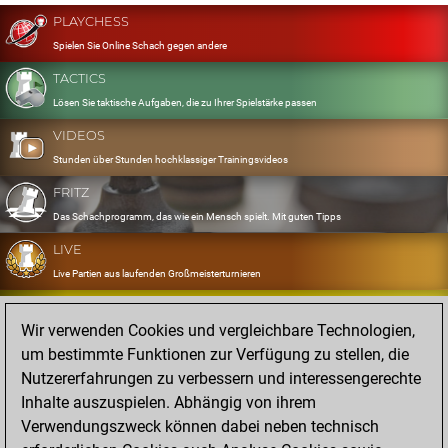
PLAYCHESS
Spielen Sie Online Schach gegen andere
TACTICS
Lösen Sie taktische Aufgaben, die zu Ihrer Spielstärke passen
VIDEOS
Stunden über Stunden hochklassiger Trainingsvideos
FRITZ
Das Schachprogramm, das wie ein Mensch spielt. Mit guten Tipps
LIVE
Live Partien aus laufenden Großmeisterturnieren
OPENINGS
Wir verwenden Cookies und vergleichbare Technologien,
Erfassen und Üben Sie Ihr Eröffnungsrepertoire
um bestimmte Funktionen zur Verfügung zu stellen, die
DATABASE
Nutzererfahrungen zu verbessern und interessengerechte
Acht Millionen starke Partien
Inhalte auszuspielen. Abhängig von ihrem
MYGAMES
Verwendungszweck können dabei neben technisch
Speichern und analysieren Sie eigene Partien in der Cloud