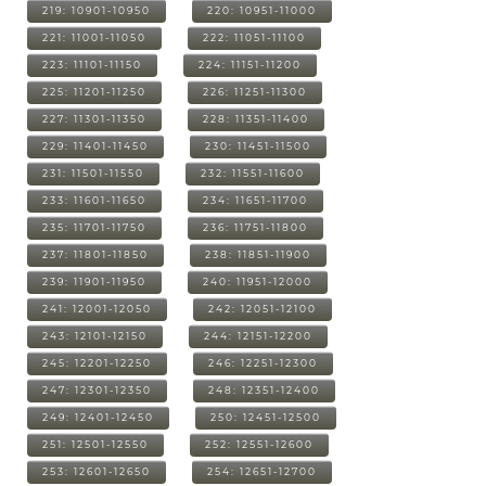
219: 10901-10950
220: 10951-11000
221: 11001-11050
222: 11051-11100
223: 11101-11150
224: 11151-11200
225: 11201-11250
226: 11251-11300
227: 11301-11350
228: 11351-11400
229: 11401-11450
230: 11451-11500
231: 11501-11550
232: 11551-11600
233: 11601-11650
234: 11651-11700
235: 11701-11750
236: 11751-11800
237: 11801-11850
238: 11851-11900
239: 11901-11950
240: 11951-12000
241: 12001-12050
242: 12051-12100
243: 12101-12150
244: 12151-12200
245: 12201-12250
246: 12251-12300
247: 12301-12350
248: 12351-12400
249: 12401-12450
250: 12451-12500
251: 12501-12550
252: 12551-12600
253: 12601-12650
254: 12651-12700