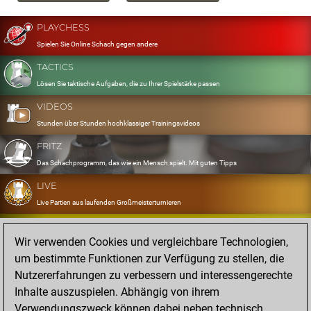
PLAYCHESS
Spielen Sie Online Schach gegen andere
TACTICS
Lösen Sie taktische Aufgaben, die zu Ihrer Spielstärke passen
VIDEOS
Stunden über Stunden hochklassiger Trainingsvideos
FRITZ
Das Schachprogramm, das wie ein Mensch spielt. Mit guten Tipps
LIVE
Live Partien aus laufenden Großmeisterturnieren
OPENINGS
Wir verwenden Cookies und vergleichbare Technologien,
Erfassen und Üben Sie Ihr Eröffnungsrepertoire
um bestimmte Funktionen zur Verfügung zu stellen, die
DATABASE
Nutzererfahrungen zu verbessern und interessengerechte
Acht Millionen starke Partien
Inhalte auszuspielen. Abhängig von ihrem
MYGAMES
Verwendungszweck können dabei neben technisch