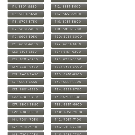
111: 5501-5550
112: 5551-5600
113: 5601-5650
114: 5651-5700
115: 5701-5750
116: 5751-5800
117: 5801-5850
118: 5851-5900
119: 5901-5950
120: 5951-6000
121: 6001-6050
122: 6051-6100
123: 6101-6150
124: 6151-6200
125: 6201-6250
126: 6251-6300
127: 6301-6350
128: 6351-6400
129: 6401-6450
130: 6451-6500
131: 6501-6550
132: 6551-6600
133: 6601-6650
134: 6651-6700
135: 6701-6750
136: 6751-6800
137: 6801-6850
138: 6851-6900
139: 6901-6950
140: 6951-7000
141: 7001-7050
142: 7051-7100
143: 7101-7150
144: 7151-7200
145: 7201-7250
146: 7251-7300