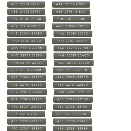
433: 21601-21650
434: 21651-21700
435: 21701-21750
436: 21751-21800
437: 21801-21850
438: 21851-21900
439: 21901-21950
440: 21951-22000
441: 22001-22050
442: 22051-22100
443: 22101-22150
444: 22151-22200
445: 22201-22250
446: 22251-22300
447: 22301-22350
448: 22351-22400
449: 22401-22450
450: 22451-22500
451: 22501-22550
452: 22551-22600
453: 22601-22650
454: 22651-22700
455: 22701-22750
456: 22751-22800
457: 22801-22850
458: 22851-22900
459: 22901-22950
460: 22951-23000
461: 23001-23050
462: 23051-23100
463: 23101-23150
464: 23151-23200
465: 23201-23250
466: 23251-23300
467: 23301-23350
468: 23351-23388