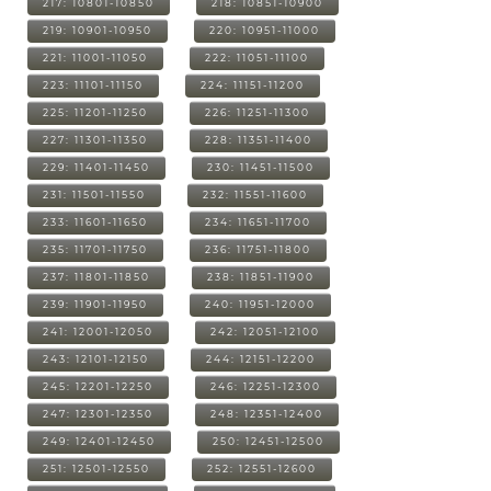
217: 10801-10850
218: 10851-10900
219: 10901-10950
220: 10951-11000
221: 11001-11050
222: 11051-11100
223: 11101-11150
224: 11151-11200
225: 11201-11250
226: 11251-11300
227: 11301-11350
228: 11351-11400
229: 11401-11450
230: 11451-11500
231: 11501-11550
232: 11551-11600
233: 11601-11650
234: 11651-11700
235: 11701-11750
236: 11751-11800
237: 11801-11850
238: 11851-11900
239: 11901-11950
240: 11951-12000
241: 12001-12050
242: 12051-12100
243: 12101-12150
244: 12151-12200
245: 12201-12250
246: 12251-12300
247: 12301-12350
248: 12351-12400
249: 12401-12450
250: 12451-12500
251: 12501-12550
252: 12551-12600