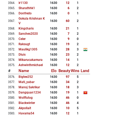
3564
.
Ir1130
1630
12
1
3565
.
Sharathhk1
1630
6
2
3566
.
Donfredo
1630
0
1
Gokula Krishnan K
3567
.
1630
60
2
V
3568
.
Kingcharis
1630
21
1
3569
.
Sanches2020
1630
7
2
3570
.
Celer
1630
9
0
3571
.
Raksugt
1630
19
2
3572
.
Maulikg1305
1630
28
3
3573
.
Dluis
1630
23
2
3574
.
Mikarucakamura
1630
14
1
3575
.
Ashwinthmichael
1630
12
2
#
Name
Elo
Beauty
Wins
Land
3576
.
Bigtee252
1630
97
5
3577
.
Mati_yabar
1630
34
2
3578
.
Manoj Sakrikar
1630
18
3
3579
.
Dangquan1234
1630
19
1
3580
.
Wolffutog
1630
46
0
3581
.
Blackwinter
1630
46
4
3582
.
Akpollait
1630
10
5
3583
.
Havama54
1630
12
1