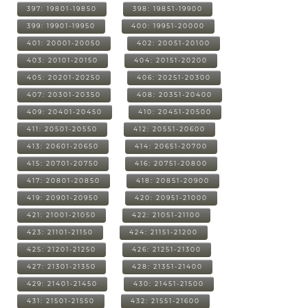
397: 19801-19850
398: 19851-19900
399: 19901-19950
400: 19951-20000
401: 20001-20050
402: 20051-20100
403: 20101-20150
404: 20151-20200
405: 20201-20250
406: 20251-20300
407: 20301-20350
408: 20351-20400
409: 20401-20450
410: 20451-20500
411: 20501-20550
412: 20551-20600
413: 20601-20650
414: 20651-20700
415: 20701-20750
416: 20751-20800
417: 20801-20850
418: 20851-20900
419: 20901-20950
420: 20951-21000
421: 21001-21050
422: 21051-21100
423: 21101-21150
424: 21151-21200
425: 21201-21250
426: 21251-21300
427: 21301-21350
428: 21351-21400
429: 21401-21450
430: 21451-21500
431: 21501-21550
432: 21551-21600