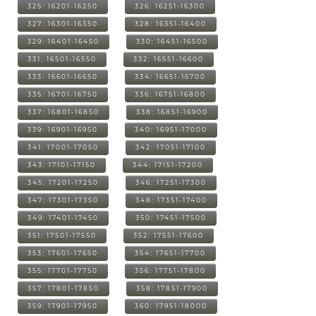
325: 16201-16250
326: 16251-16300
327: 16301-16350
328: 16351-16400
329: 16401-16450
330: 16451-16500
331: 16501-16550
332: 16551-16600
333: 16601-16650
334: 16651-16700
335: 16701-16750
336: 16751-16800
337: 16801-16850
338: 16851-16900
339: 16901-16950
340: 16951-17000
341: 17001-17050
342: 17051-17100
343: 17101-17150
344: 17151-17200
345: 17201-17250
346: 17251-17300
347: 17301-17350
348: 17351-17400
349: 17401-17450
350: 17451-17500
351: 17501-17550
352: 17551-17600
353: 17601-17650
354: 17651-17700
355: 17701-17750
356: 17751-17800
357: 17801-17850
358: 17851-17900
359: 17901-17950
360: 17951-18000