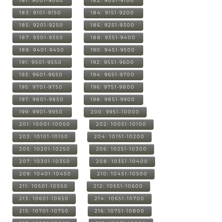
181: 9001-9050
182: 9051-9100
183: 9101-9150
184: 9151-9200
185: 9201-9250
186: 9251-9300
187: 9301-9350
188: 9351-9400
189: 9401-9450
190: 9451-9500
191: 9501-9550
192: 9551-9600
193: 9601-9650
194: 9651-9700
195: 9701-9750
196: 9751-9800
197: 9801-9850
198: 9851-9900
199: 9901-9950
200: 9951-10000
201: 10001-10050
202: 10051-10100
203: 10101-10150
204: 10151-10200
205: 10201-10250
206: 10251-10300
207: 10301-10350
208: 10351-10400
209: 10401-10450
210: 10451-10500
211: 10501-10550
212: 10551-10600
213: 10601-10650
214: 10651-10700
215: 10701-10750
216: 10751-10800