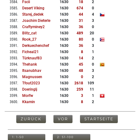
3584
.
Fscii
1630
18
2
3585
.
Desert Viking
1630
674
0
3586
.
Starej_dedek
1630
44
4
3587
.
Joachim Dieterle
1630
31
3
3588
.
Craftyminey2
1630
36
0
3589
.
Blitz_cat
1630
489
20
3590
.
Rook_27
1630
80
0
3591
.
Derkuechenchef
1630
36
3
3592
.
Ficheal21
1630
8
1
3593
.
Türknauf83
1630
14
2
3594
.
Thehank
1630
45
0
3595
.
Itsanubhav
1630
48
3
3596
.
Magnussen
1630
0
2
3597
.
Tfout2023
1630
2618
109
3598
.
Doeringlj
1630
259
11
3599
.
Morfw
1630
3
1
3600
.
Kkamin
1630
8
2
ZURÜCK
VOR
STARTSEITE
1: 1-50
2: 51-100