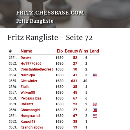
FRITZ.CHESSBASE.COM
Fritz Rangliste
Fritz Rangliste - Seite 72
#
Name
Elo
Beauty
Wins
Land
3551
.
Derekv
1630
52
6
3552
.
Hg19770806
1630
27
2
3553
.
Constantinethegreat
1630
10
2
3554
.
Narbiepa
1630
41
3
3555
.
Glebwinter
1630
631
40
3556
.
Etolle
1630
35
4
3557
.
Wilken88
1630
45
5
3558
.
Pelbejus Idas
1630
67
6
3559
.
Chiuletz
1630
23
2
3560
.
Chocobogirl
1630
27
3
3561
.
Hungerartist
1630
67
2
3562
.
Karpof43
1630
38
1
3563
.
Itsandrijaboys
1630
19
1