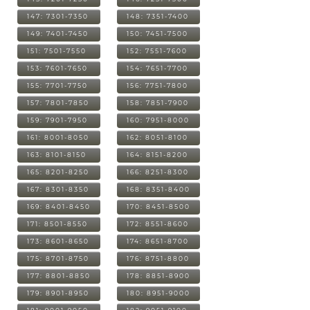
147: 7301-7350
148: 7351-7400
149: 7401-7450
150: 7451-7500
151: 7501-7550
152: 7551-7600
153: 7601-7650
154: 7651-7700
155: 7701-7750
156: 7751-7800
157: 7801-7850
158: 7851-7900
159: 7901-7950
160: 7951-8000
161: 8001-8050
162: 8051-8100
163: 8101-8150
164: 8151-8200
165: 8201-8250
166: 8251-8300
167: 8301-8350
168: 8351-8400
169: 8401-8450
170: 8451-8500
171: 8501-8550
172: 8551-8600
173: 8601-8650
174: 8651-8700
175: 8701-8750
176: 8751-8800
177: 8801-8850
178: 8851-8900
179: 8901-8950
180: 8951-9000