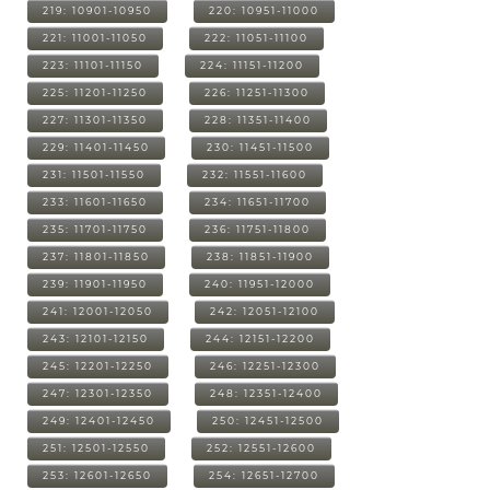
219: 10901-10950
220: 10951-11000
221: 11001-11050
222: 11051-11100
223: 11101-11150
224: 11151-11200
225: 11201-11250
226: 11251-11300
227: 11301-11350
228: 11351-11400
229: 11401-11450
230: 11451-11500
231: 11501-11550
232: 11551-11600
233: 11601-11650
234: 11651-11700
235: 11701-11750
236: 11751-11800
237: 11801-11850
238: 11851-11900
239: 11901-11950
240: 11951-12000
241: 12001-12050
242: 12051-12100
243: 12101-12150
244: 12151-12200
245: 12201-12250
246: 12251-12300
247: 12301-12350
248: 12351-12400
249: 12401-12450
250: 12451-12500
251: 12501-12550
252: 12551-12600
253: 12601-12650
254: 12651-12700