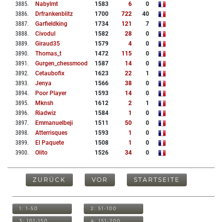
3885
.
Nabylmt
1583
6
0
3886
.
Drfrankenblitz
1700
722
40
3887
.
Garfieldking
1734
121
7
3888
.
Civodul
1582
28
0
3889
.
Giraud35
1579
4
0
3890
.
Thomas_t
1472
115
0
3891
.
Gurgen_chessmood
1587
14
0
3892
.
Cetaubofix
1623
22
1
3893
.
Jenya
1566
38
0
3894
.
Poor Player
1593
14
0
3895
.
Mknsh
1612
2
1
3896
.
Riadwiz
1584
1
0
3897
.
Emmanuelbeji
1511
50
0
3898
.
Atterrisques
1593
1
0
3899
.
El Paquete
1508
1
0
3900
.
Olito
1526
34
0
ZURÜCK
VOR
STARTSEITE
1: 1-50
2: 51-100
3: 101-150
4: 151-200