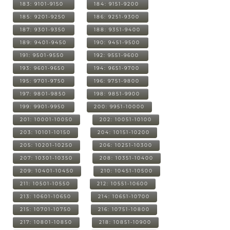
183: 9101-9150
184: 9151-9200
185: 9201-9250
186: 9251-9300
187: 9301-9350
188: 9351-9400
189: 9401-9450
190: 9451-9500
191: 9501-9550
192: 9551-9600
193: 9601-9650
194: 9651-9700
195: 9701-9750
196: 9751-9800
197: 9801-9850
198: 9851-9900
199: 9901-9950
200: 9951-10000
201: 10001-10050
202: 10051-10100
203: 10101-10150
204: 10151-10200
205: 10201-10250
206: 10251-10300
207: 10301-10350
208: 10351-10400
209: 10401-10450
210: 10451-10500
211: 10501-10550
212: 10551-10600
213: 10601-10650
214: 10651-10700
215: 10701-10750
216: 10751-10800
217: 10801-10850
218: 10851-10900