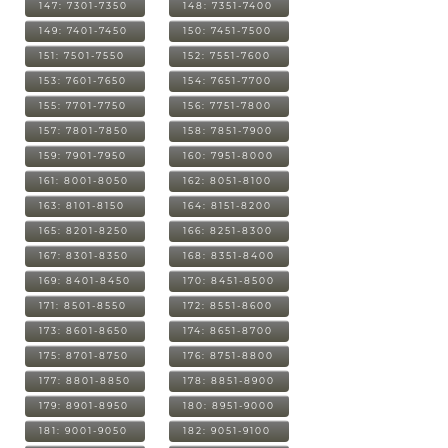
147: 7301-7350
148: 7351-7400
149: 7401-7450
150: 7451-7500
151: 7501-7550
152: 7551-7600
153: 7601-7650
154: 7651-7700
155: 7701-7750
156: 7751-7800
157: 7801-7850
158: 7851-7900
159: 7901-7950
160: 7951-8000
161: 8001-8050
162: 8051-8100
163: 8101-8150
164: 8151-8200
165: 8201-8250
166: 8251-8300
167: 8301-8350
168: 8351-8400
169: 8401-8450
170: 8451-8500
171: 8501-8550
172: 8551-8600
173: 8601-8650
174: 8651-8700
175: 8701-8750
176: 8751-8800
177: 8801-8850
178: 8851-8900
179: 8901-8950
180: 8951-9000
181: 9001-9050
182: 9051-9100