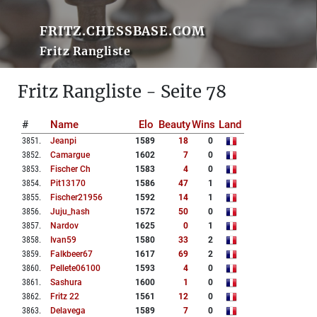
FRITZ.CHESSBASE.COM
Fritz Rangliste
Fritz Rangliste - Seite 78
#
Name
Elo
Beauty
Wins
Land
3851
.
Jeanpi
1589
18
0
3852
.
Camargue
1602
7
0
3853
.
Fischer Ch
1583
4
0
3854
.
Pit13170
1586
47
1
3855
.
Fischer21956
1592
14
1
3856
.
Juju_hash
1572
50
0
3857
.
Nardov
1625
0
1
3858
.
Ivan59
1580
33
2
3859
.
Falkbeer67
1617
69
2
3860
.
Pellete06100
1593
4
0
3861
.
Sashura
1600
1
0
3862
.
Fritz 22
1561
12
0
3863
.
Delavega
1589
7
0