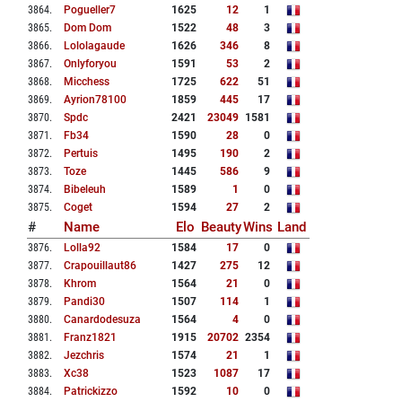
3864
.
Pogueller7
1625
12
1
3865
.
Dom Dom
1522
48
3
3866
.
Lololagaude
1626
346
8
3867
.
Onlyforyou
1591
53
2
3868
.
Micchess
1725
622
51
3869
.
Ayrion78100
1859
445
17
3870
.
Spdc
2421
23049
1581
3871
.
Fb34
1590
28
0
3872
.
Pertuis
1495
190
2
3873
.
Toze
1445
586
9
3874
.
Bibeleuh
1589
1
0
3875
.
Coget
1594
27
2
#
Name
Elo
Beauty
Wins
Land
3876
.
Lolla92
1584
17
0
3877
.
Crapouillaut86
1427
275
12
3878
.
Khrom
1564
21
0
3879
.
Pandi30
1507
114
1
3880
.
Canardodesuza
1564
4
0
3881
.
Franz1821
1915
20702
2354
3882
.
Jezchris
1574
21
1
3883
.
Xc38
1523
1087
17
3884
.
Patrickizzo
1592
10
0