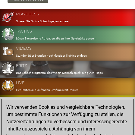
PLAYCHESS
Spielen Sie Online Schach gegen andere
TACTICS
Lösen Sie taktische Aufgaben, die zu Ihrer Spielstärke passen
VIDEOS
Stunden über Stunden hochklassiger Trainingsvideos
FRITZ
Das Schachprogramm, das wie ein Mensch spielt. Mit guten Tipps
LIVE
Live Partien aus laufenden Großmeisterturnieren
OPENINGS
Wir verwenden Cookies und vergleichbare Technologien,
Erfassen und Üben Sie Ihr Eröffnungsrepertoire
um bestimmte Funktionen zur Verfügung zu stellen, die
DATABASE
Nutzererfahrungen zu verbessern und interessengerechte
Acht Millionen starke Partien
Inhalte auszuspielen. Abhängig von ihrem
MYGAMES