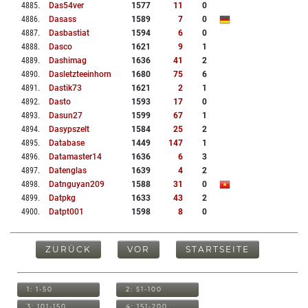
4885
.
Das54ver
1577
11
0
4886
.
Dasass
1589
7
0
4887
.
Dasbastiat
1594
6
0
4888
.
Dasco
1621
9
1
4889
.
Dashimag
1636
41
2
4890
.
Dasletzteeinhorn
1680
75
6
4891
.
Dastik73
1621
2
1
4892
.
Dasto
1593
17
0
4893
.
Dasun27
1599
67
1
4894
.
Dasypszelt
1584
25
2
4895
.
Database
1449
147
1
4896
.
Datamaster14
1636
6
3
4897
.
Datenglas
1639
4
2
4898
.
Datnguyan209
1588
31
0
4899
.
Datpkg
1633
43
2
4900
.
Datpt001
1598
8
0
ZURÜCK
VOR
STARTSEITE
1: 1-50
2: 51-100
3: 101-150
4: 151-200