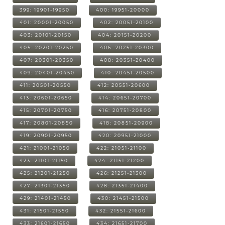
399: 19901-19950
400: 19951-20000
401: 20001-20050
402: 20051-20100
403: 20101-20150
404: 20151-20200
405: 20201-20250
406: 20251-20300
407: 20301-20350
408: 20351-20400
409: 20401-20450
410: 20451-20500
411: 20501-20550
412: 20551-20600
413: 20601-20650
414: 20651-20700
415: 20701-20750
416: 20751-20800
417: 20801-20850
418: 20851-20900
419: 20901-20950
420: 20951-21000
421: 21001-21050
422: 21051-21100
423: 21101-21150
424: 21151-21200
425: 21201-21250
426: 21251-21300
427: 21301-21350
428: 21351-21400
429: 21401-21450
430: 21451-21500
431: 21501-21550
432: 21551-21600
433: 21601-21650
434: 21651-21700