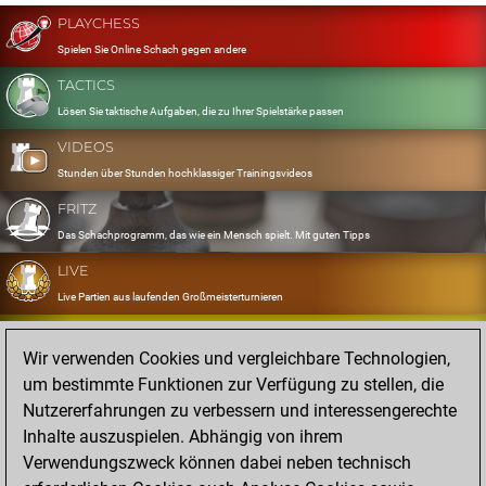
PLAYCHESS
Spielen Sie Online Schach gegen andere
TACTICS
Lösen Sie taktische Aufgaben, die zu Ihrer Spielstärke passen
VIDEOS
Stunden über Stunden hochklassiger Trainingsvideos
FRITZ
Das Schachprogramm, das wie ein Mensch spielt. Mit guten Tipps
LIVE
Live Partien aus laufenden Großmeisterturnieren
OPENINGS
Wir verwenden Cookies und vergleichbare Technologien,
Erfassen und Üben Sie Ihr Eröffnungsrepertoire
um bestimmte Funktionen zur Verfügung zu stellen, die
DATABASE
Nutzererfahrungen zu verbessern und interessengerechte
Acht Millionen starke Partien
Inhalte auszuspielen. Abhängig von ihrem
MYGAMES
Verwendungszweck können dabei neben technisch
Speichern und analysieren Sie eigene Partien in der Cloud