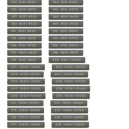
183: 9101-9150
184: 9151-9200
185: 9201-9250
186: 9251-9300
187: 9301-9350
188: 9351-9400
189: 9401-9450
190: 9451-9500
191: 9501-9550
192: 9551-9600
193: 9601-9650
194: 9651-9700
195: 9701-9750
196: 9751-9800
197: 9801-9850
198: 9851-9900
199: 9901-9950
200: 9951-10000
201: 10001-10050
202: 10051-10100
203: 10101-10150
204: 10151-10200
205: 10201-10250
206: 10251-10300
207: 10301-10350
208: 10351-10400
209: 10401-10450
210: 10451-10500
211: 10501-10550
212: 10551-10600
213: 10601-10650
214: 10651-10700
215: 10701-10750
216: 10751-10800
217: 10801-10850
218: 10851-10900