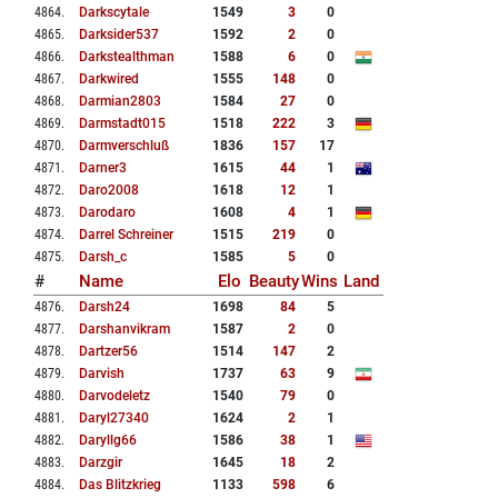
4864
.
Darkscytale
1549
3
0
4865
.
Darksider537
1592
2
0
4866
.
Darkstealthman
1588
6
0
4867
.
Darkwired
1555
148
0
4868
.
Darmian2803
1584
27
0
4869
.
Darmstadt015
1518
222
3
4870
.
Darmverschluß
1836
157
17
4871
.
Darner3
1615
44
1
4872
.
Daro2008
1618
12
1
4873
.
Darodaro
1608
4
1
4874
.
Darrel Schreiner
1515
219
0
4875
.
Darsh_c
1585
5
0
#
Name
Elo
Beauty
Wins
Land
4876
.
Darsh24
1698
84
5
4877
.
Darshanvikram
1587
2
0
4878
.
Dartzer56
1514
147
2
4879
.
Darvish
1737
63
9
4880
.
Darvodeletz
1540
79
0
4881
.
Daryl27340
1624
2
1
4882
.
Daryllg66
1586
38
1
4883
.
Darzgir
1645
18
2
4884
.
Das Blitzkrieg
1133
598
6