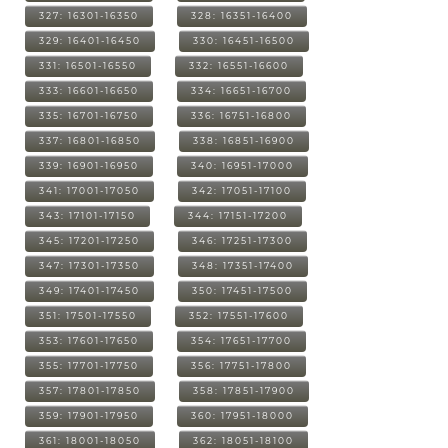
327: 16301-16350
328: 16351-16400
329: 16401-16450
330: 16451-16500
331: 16501-16550
332: 16551-16600
333: 16601-16650
334: 16651-16700
335: 16701-16750
336: 16751-16800
337: 16801-16850
338: 16851-16900
339: 16901-16950
340: 16951-17000
341: 17001-17050
342: 17051-17100
343: 17101-17150
344: 17151-17200
345: 17201-17250
346: 17251-17300
347: 17301-17350
348: 17351-17400
349: 17401-17450
350: 17451-17500
351: 17501-17550
352: 17551-17600
353: 17601-17650
354: 17651-17700
355: 17701-17750
356: 17751-17800
357: 17801-17850
358: 17851-17900
359: 17901-17950
360: 17951-18000
361: 18001-18050
362: 18051-18100