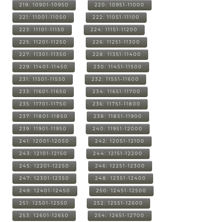
219: 10901-10950
220: 10951-11000
221: 11001-11050
222: 11051-11100
223: 11101-11150
224: 11151-11200
225: 11201-11250
226: 11251-11300
227: 11301-11350
228: 11351-11400
229: 11401-11450
230: 11451-11500
231: 11501-11550
232: 11551-11600
233: 11601-11650
234: 11651-11700
235: 11701-11750
236: 11751-11800
237: 11801-11850
238: 11851-11900
239: 11901-11950
240: 11951-12000
241: 12001-12050
242: 12051-12100
243: 12101-12150
244: 12151-12200
245: 12201-12250
246: 12251-12300
247: 12301-12350
248: 12351-12400
249: 12401-12450
250: 12451-12500
251: 12501-12550
252: 12551-12600
253: 12601-12650
254: 12651-12700