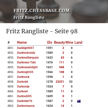
FRITZ.CHESSBASE.COM
Fritz Rangliste
Fritz Rangliste - Seite 98
#
Name
Elo
Beauty
Wins
Land
4851
.
Darklight007
1591
2
0
4852
.
Darklordvoldy
1589
2
0
4853
.
Darkmatterspain
1632
43
6
4854
.
Darkness-Tide
1476
111
0
4855
.
Darknesstolight
1621
948
1
4856
.
Darknight35
1566
108
0
4857
.
Darknock
1598
1
0
4858
.
Darko66
1278
23251
52
4859
.
Darkonije
1524
7
0
4860
.
Darkowl
1589
11
0
4861
.
Darkrai005
1609
0
1
4862
.
Darkrider76
1587
2
0
4863
.
Darkromance
1624
14
1