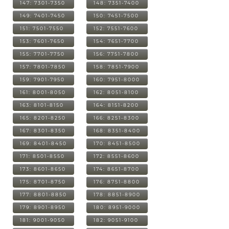
147: 7301-7350
148: 7351-7400
149: 7401-7450
150: 7451-7500
151: 7501-7550
152: 7551-7600
153: 7601-7650
154: 7651-7700
155: 7701-7750
156: 7751-7800
157: 7801-7850
158: 7851-7900
159: 7901-7950
160: 7951-8000
161: 8001-8050
162: 8051-8100
163: 8101-8150
164: 8151-8200
165: 8201-8250
166: 8251-8300
167: 8301-8350
168: 8351-8400
169: 8401-8450
170: 8451-8500
171: 8501-8550
172: 8551-8600
173: 8601-8650
174: 8651-8700
175: 8701-8750
176: 8751-8800
177: 8801-8850
178: 8851-8900
179: 8901-8950
180: 8951-9000
181: 9001-9050
182: 9051-9100