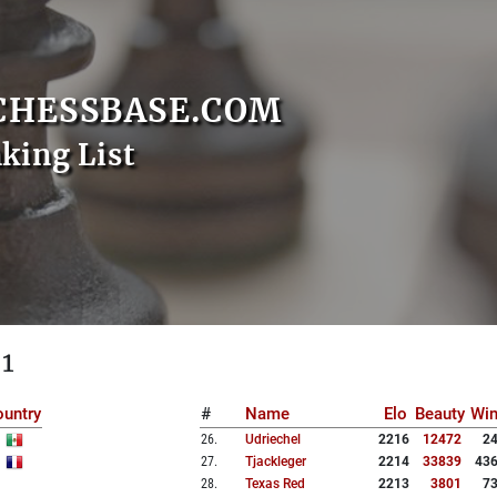
CHESSBASE.COM
nking List
 1
untry
#
Name
Elo
Beauty
Wi
26
.
Udriechel
2216
12472
2
27
.
Tjackleger
2214
33839
43
28
.
Texas Red
2213
3801
7