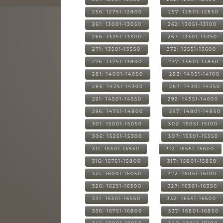
256: 12751-12800
257: 12801-12850
261: 13001-13050
262: 13051-13100
266: 13251-13300
267: 13301-13350
271: 13501-13550
272: 13551-13600
276: 13751-13800
277: 13801-13850
281: 14001-14050
282: 14051-14100
286: 14251-14300
287: 14301-14350
291: 14501-14550
292: 14551-14600
296: 14751-14800
297: 14801-14850
301: 15001-15050
302: 15051-15100
306: 15251-15300
307: 15301-15350
311: 15501-15550
312: 15551-15600
316: 15751-15800
317: 15801-15850
321: 16001-16050
322: 16051-16100
326: 16251-16300
327: 16301-16350
331: 16501-16550
332: 16551-16600
336: 16751-16800
337: 16801-16850