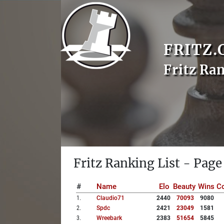
FRITZ.
Fritz Ra
Fritz Ranking List - Page
#
Name
Elo
Beauty
Wins
Co
1
.
Claudio71
2440
70093
9080
2
.
Spdc
2421
23049
1581
3
.
Wreebark
2383
51654
5845