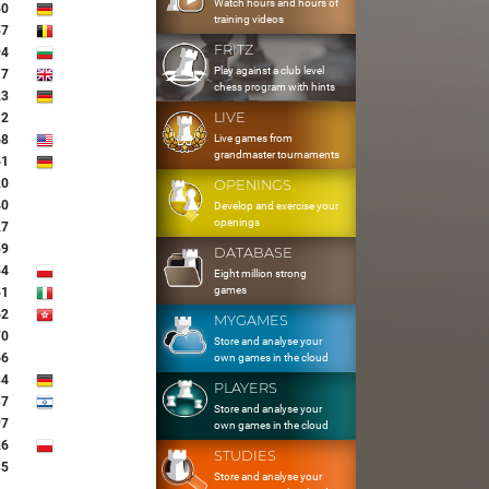
Watch hours and hours of
50
training videos
57
FRITZ
94
Play against a club level
17
chess program with hints
23
LIVE
12
Live games from
68
grandmaster tournaments
61
20
OPENINGS
40
Develop and exercise your
openings
27
59
DATABASE
54
Eight million strong
games
51
62
MYGAMES
70
Store and analyse your
66
own games in the cloud
84
PLAYERS
37
Store and analyse your
97
own games in the cloud
26
STUDIES
35
Store and analyse your