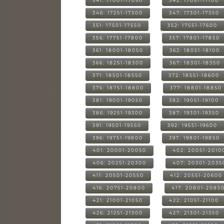
341: 17001-17050
342: 17051-17100
346: 17251-17300
347: 17301-17350
351: 17501-17550
352: 17551-17600
356: 17751-17800
357: 17801-17850
361: 18001-18050
362: 18051-18100
366: 18251-18300
367: 18301-18350
371: 18501-18550
372: 18551-18600
376: 18751-18800
377: 18801-18850
381: 19001-19050
382: 19051-19100
386: 19251-19300
387: 19301-19350
391: 19501-19550
392: 19551-19600
396: 19751-19800
397: 19801-19850
401: 20001-20050
402: 20051-2010
406: 20251-20300
407: 20301-2035
411: 20501-20550
412: 20551-20600
416: 20751-20800
417: 20801-2085
421: 21001-21050
422: 21051-21100
426: 21251-21300
427: 21301-21350