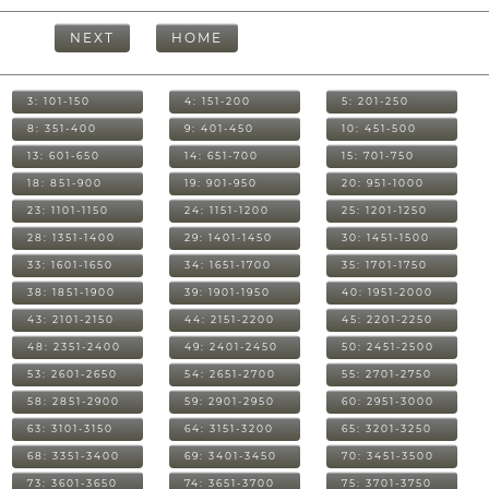
NEXT
HOME
3: 101-150
4: 151-200
5: 201-250
8: 351-400
9: 401-450
10: 451-500
13: 601-650
14: 651-700
15: 701-750
18: 851-900
19: 901-950
20: 951-1000
23: 1101-1150
24: 1151-1200
25: 1201-1250
28: 1351-1400
29: 1401-1450
30: 1451-1500
33: 1601-1650
34: 1651-1700
35: 1701-1750
38: 1851-1900
39: 1901-1950
40: 1951-2000
43: 2101-2150
44: 2151-2200
45: 2201-2250
48: 2351-2400
49: 2401-2450
50: 2451-2500
53: 2601-2650
54: 2651-2700
55: 2701-2750
58: 2851-2900
59: 2901-2950
60: 2951-3000
63: 3101-3150
64: 3151-3200
65: 3201-3250
68: 3351-3400
69: 3401-3450
70: 3451-3500
73: 3601-3650
74: 3651-3700
75: 3701-3750