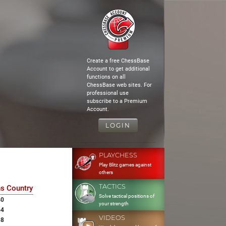
Create a free ChessBase
Account to get additional
functions on all
ChessBase web sites. For
professional use
subscribe to a Premium
Account.
LOGIN
PLAYCHESS
Play Blitz games against
others
TACTICS
ns
Country
Solve tactical positions of
40
your strength
64
VIDEOS
38