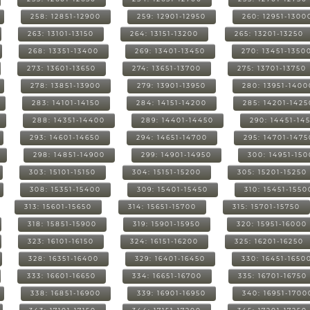
258: 12851-12900
259: 12901-12950
260: 12951-1300
263: 13101-13150
264: 13151-13200
265: 13201-13250
268: 13351-13400
269: 13401-13450
270: 13451-1350
273: 13601-13650
274: 13651-13700
275: 13701-13750
278: 13851-13900
279: 13901-13950
280: 13951-1400
283: 14101-14150
284: 14151-14200
285: 14201-1425
288: 14351-14400
289: 14401-14450
290: 14451-14
293: 14601-14650
294: 14651-14700
295: 14701-1475
298: 14851-14900
299: 14901-14950
300: 14951-15
303: 15101-15150
304: 15151-15200
305: 15201-15250
308: 15351-15400
309: 15401-15450
310: 15451-1550
313: 15601-15650
314: 15651-15700
315: 15701-15750
318: 15851-15900
319: 15901-15950
320: 15951-16000
323: 16101-16150
324: 16151-16200
325: 16201-16250
328: 16351-16400
329: 16401-16450
330: 16451-1650
333: 16601-16650
334: 16651-16700
335: 16701-16750
338: 16851-16900
339: 16901-16950
340: 16951-1700