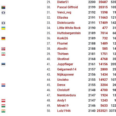
29
.
Dieter51
2200
35687
53
30
.
Pascal Giffroid
2199
20315
10
31
.
Venci_vvg
2192
1598
1
32
.
Ellaslea
2191
11663
12
33
.
Dickriccardo
2191
17409
14
34
.
Little White Rock
2190
477
3
35
.
Huttobergerstein
2189
7014
6
36
.
Korki26
2189
732
1
37
.
Fhamel
2188
1489
1
38
.
Abodhi
2188
585
1
39
.
Thirteen
2181
1751
1
40
.
Stcetinel
2168
4768
3
41
.
Juppflieger
2161
14156
20
42
.
Gelgamesh14
2157
2800
2
43
.
Nijikapower
2156
1434
1
44
.
Uncleho
2155
14927
10
45
.
Derox
2155
3204
2
46
.
Christoff
2148
4700
9
47
.
Nemtcevdura
2147
1924
1
48
.
Andy1
2147
1243
49
.
Mirek19
2146
5633
12
50
.
Lutz1946
2140
253521
337