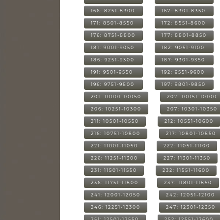
166: 8251-8300
167: 8301-8350
171: 8501-8550
172: 8551-8600
176: 8751-8800
177: 8801-8850
181: 9001-9050
182: 9051-9100
186: 9251-9300
187: 9301-9350
191: 9501-9550
192: 9551-9600
196: 9751-9800
197: 9801-9850
201: 10001-10050
202: 10051-10100
206: 10251-10300
207: 10301-10350
211: 10501-10550
212: 10551-10600
216: 10751-10800
217: 10801-10850
221: 11001-11050
222: 11051-11100
226: 11251-11300
227: 11301-11350
231: 11501-11550
232: 11551-11600
236: 11751-11800
237: 11801-11850
241: 12001-12050
242: 12051-12100
246: 12251-12300
247: 12301-12350
251: 12501-12550
252: 12551-12600