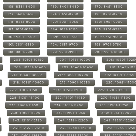
168: 8351-8400
169: 8401-8450
170: 8451-8500
173: 8601-8650
174: 8651-8700
175: 8701-8750
178: 8851-8900
179: 8901-8950
180: 8951-9000
183: 9101-9150
184: 9151-9200
185: 9201-9250
188: 9351-9400
189: 9401-9450
190: 9451-9500
193: 9601-9650
194: 9651-9700
195: 9701-9750
198: 9851-9900
199: 9901-9950
200: 9951-10000
203: 10101-10150
204: 10151-10200
205: 10201-1025
208: 10351-10400
209: 10401-10450
210: 10451-10
213: 10601-10650
214: 10651-10700
215: 10701-10750
218: 10851-10900
219: 10901-10950
220: 10951-1100
223: 11101-11150
224: 11151-11200
225: 11201-11250
228: 11351-11400
229: 11401-11450
230: 11451-11500
233: 11601-11650
234: 11651-11700
235: 11701-11750
238: 11851-11900
239: 11901-11950
240: 11951-12000
243: 12101-12150
244: 12151-12200
245: 12201-12250
248: 12351-12400
249: 12401-12450
250: 12451-125
253: 12601-12650
254: 12651-12700
255: 12701-12750