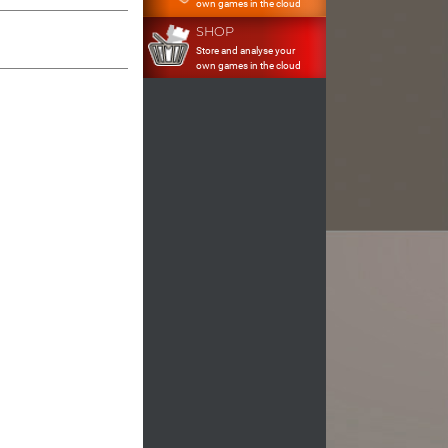
own games in the cloud
SHOP
Store and analyse your
own games in the cloud