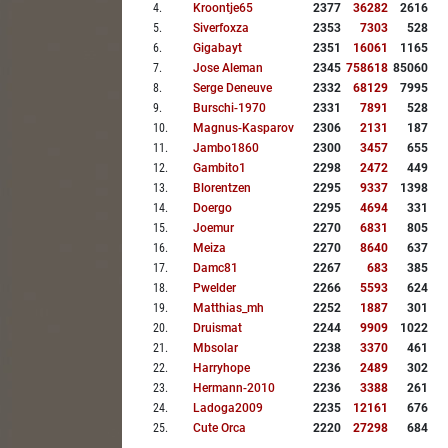
4
.
Kroontje65
2377
36282
2616
5
.
Siverfoxza
2353
7303
528
6
.
Gigabayt
2351
16061
1165
7
.
Jose Aleman
2345
758618
85060
8
.
Serge Deneuve
2332
68129
7995
9
.
Burschi-1970
2331
7891
528
10
.
Magnus-Kasparov
2306
2131
187
11
.
Jambo1860
2300
3457
655
12
.
Gambito1
2298
2472
449
13
.
Blorentzen
2295
9337
1398
14
.
Doergo
2295
4694
331
15
.
Joemur
2270
6831
805
16
.
Meiza
2270
8640
637
17
.
Damc81
2267
683
385
18
.
Pwelder
2266
5593
624
19
.
Matthias_mh
2252
1887
301
20
.
Druismat
2244
9909
1022
21
.
Mbsolar
2238
3370
461
22
.
Harryhope
2236
2489
302
23
.
Hermann-2010
2236
3388
261
24
.
Ladoga2009
2235
12161
676
25
.
Cute Orca
2220
27298
684