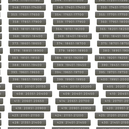
343: 17101-17150
344: 17151-17200
345: 17201-17250
348: 17351-17400
349: 17401-17450
350: 17451-1750
353: 17601-17650
354: 17651-17700
355: 17701-17750
358: 17851-17900
359: 17901-17950
360: 17951-1800
363: 18101-18150
364: 18151-18200
365: 18201-1825
368: 18351-18400
369: 18401-18450
370: 18451-185
373: 18601-18650
374: 18651-18700
375: 18701-1875
378: 18851-18900
379: 18901-18950
380: 18951-19
383: 19101-19150
384: 19151-19200
385: 19201-19250
388: 19351-19400
389: 19401-19450
390: 19451-195
393: 19601-19650
394: 19651-19700
395: 19701-19750
398: 19851-19900
399: 19901-19950
400: 19951-200
0
403: 20101-20150
404: 20151-20200
405: 20201-
0
408: 20351-20400
409: 20401-20450
410: 20451
413: 20601-20650
414: 20651-20700
415: 20701-2
0
418: 20851-20900
419: 20901-20950
420: 20951-
423: 21101-21150
424: 21151-21200
425: 21201-21250
428: 21351-21400
429: 21401-21450
430: 21451-215