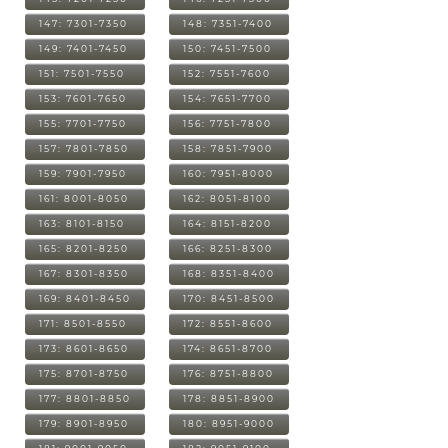
147: 7301-7350
148: 7351-7400
149: 7401-7450
150: 7451-7500
151: 7501-7550
152: 7551-7600
153: 7601-7650
154: 7651-7700
155: 7701-7750
156: 7751-7800
157: 7801-7850
158: 7851-7900
159: 7901-7950
160: 7951-8000
161: 8001-8050
162: 8051-8100
163: 8101-8150
164: 8151-8200
165: 8201-8250
166: 8251-8300
167: 8301-8350
168: 8351-8400
169: 8401-8450
170: 8451-8500
171: 8501-8550
172: 8551-8600
173: 8601-8650
174: 8651-8700
175: 8701-8750
176: 8751-8800
177: 8801-8850
178: 8851-8900
179: 8901-8950
180: 8951-9000