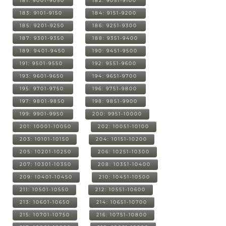
181: 9001-9050
182: 9051-9100
183: 9101-9150
184: 9151-9200
185: 9201-9250
186: 9251-9300
187: 9301-9350
188: 9351-9400
189: 9401-9450
190: 9451-9500
191: 9501-9550
192: 9551-9600
193: 9601-9650
194: 9651-9700
195: 9701-9750
196: 9751-9800
197: 9801-9850
198: 9851-9900
199: 9901-9950
200: 9951-10000
201: 10001-10050
202: 10051-10100
203: 10101-10150
204: 10151-10200
205: 10201-10250
206: 10251-10300
207: 10301-10350
208: 10351-10400
209: 10401-10450
210: 10451-10500
211: 10501-10550
212: 10551-10600
213: 10601-10650
214: 10651-10700
215: 10701-10750
216: 10751-10800