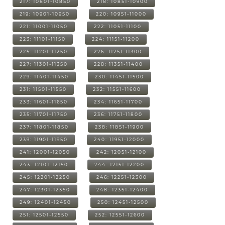
217: 10801-10850
218: 10851-10900
219: 10901-10950
220: 10951-11000
221: 11001-11050
222: 11051-11100
223: 11101-11150
224: 11151-11200
225: 11201-11250
226: 11251-11300
227: 11301-11350
228: 11351-11400
229: 11401-11450
230: 11451-11500
231: 11501-11550
232: 11551-11600
233: 11601-11650
234: 11651-11700
235: 11701-11750
236: 11751-11800
237: 11801-11850
238: 11851-11900
239: 11901-11950
240: 11951-12000
241: 12001-12050
242: 12051-12100
243: 12101-12150
244: 12151-12200
245: 12201-12250
246: 12251-12300
247: 12301-12350
248: 12351-12400
249: 12401-12450
250: 12451-12500
251: 12501-12550
252: 12551-12600