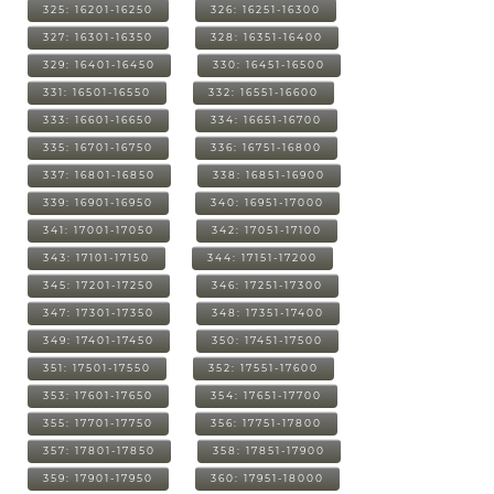
325: 16201-16250
326: 16251-16300
327: 16301-16350
328: 16351-16400
329: 16401-16450
330: 16451-16500
331: 16501-16550
332: 16551-16600
333: 16601-16650
334: 16651-16700
335: 16701-16750
336: 16751-16800
337: 16801-16850
338: 16851-16900
339: 16901-16950
340: 16951-17000
341: 17001-17050
342: 17051-17100
343: 17101-17150
344: 17151-17200
345: 17201-17250
346: 17251-17300
347: 17301-17350
348: 17351-17400
349: 17401-17450
350: 17451-17500
351: 17501-17550
352: 17551-17600
353: 17601-17650
354: 17651-17700
355: 17701-17750
356: 17751-17800
357: 17801-17850
358: 17851-17900
359: 17901-17950
360: 17951-18000