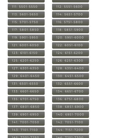
111: 5501-5550
112: 5551-5600
113: 5601-5650
114: 5651-5700
115: 5701-5750
116: 5751-5800
117: 5801-5850
118: 5851-5900
119: 5901-5950
120: 5951-6000
121: 6001-6050
122: 6051-6100
123: 6101-6150
124: 6151-6200
125: 6201-6250
126: 6251-6300
127: 6301-6350
128: 6351-6400
129: 6401-6450
130: 6451-6500
131: 6501-6550
132: 6551-6600
133: 6601-6650
134: 6651-6700
135: 6701-6750
136: 6751-6800
137: 6801-6850
138: 6851-6900
139: 6901-6950
140: 6951-7000
141: 7001-7050
142: 7051-7100
143: 7101-7150
144: 7151-7200
145: 7201-7250
146: 7251-7300