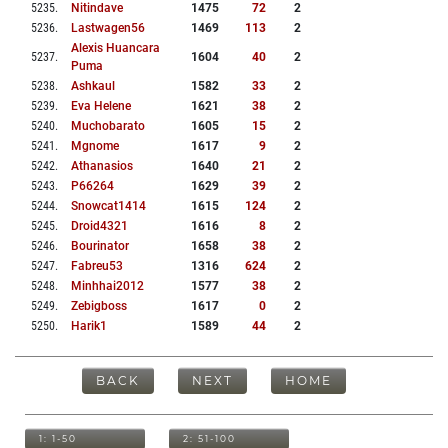
5235
.
Nitindave
1475
72
2
5236
.
Lastwagen56
1469
113
2
Alexis Huancara
5237
.
1604
40
2
Puma
5238
.
Ashkaul
1582
33
2
5239
.
Eva Helene
1621
38
2
5240
.
Muchobarato
1605
15
2
5241
.
Mgnome
1617
9
2
5242
.
Athanasios
1640
21
2
5243
.
P66264
1629
39
2
5244
.
Snowcat1414
1615
124
2
5245
.
Droid4321
1616
8
2
5246
.
Bourinator
1658
38
2
5247
.
Fabreu53
1316
624
2
5248
.
Minhhai2012
1577
38
2
5249
.
Zebigboss
1617
0
2
5250
.
Harik1
1589
44
2
BACK
NEXT
HOME
1: 1-50
2: 51-100