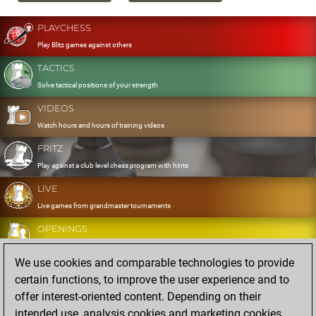
PLAYCHESS
Play Blitz games against others
TACTICS
Solve tactical positions of your strength
VIDEOS
Watch hours and hours of training videos
FRITZ
Play against a club level chess program with hints
LIVE
Live games from grandmaster tournaments
OPENINGS
Develop and exercise your openings
We use cookies and comparable technologies to provide
DATABASE
certain functions, to improve the user experience and to
Eight million strong games
offer interest-oriented content. Depending on their
MYGAMES
intended use, analysis cookies and marketing cookies