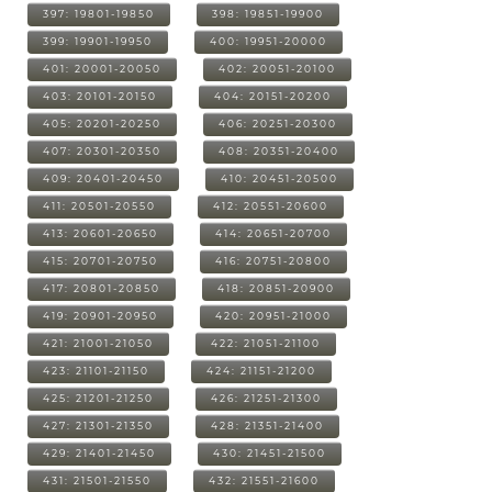
397: 19801-19850
398: 19851-19900
399: 19901-19950
400: 19951-20000
401: 20001-20050
402: 20051-20100
403: 20101-20150
404: 20151-20200
405: 20201-20250
406: 20251-20300
407: 20301-20350
408: 20351-20400
409: 20401-20450
410: 20451-20500
411: 20501-20550
412: 20551-20600
413: 20601-20650
414: 20651-20700
415: 20701-20750
416: 20751-20800
417: 20801-20850
418: 20851-20900
419: 20901-20950
420: 20951-21000
421: 21001-21050
422: 21051-21100
423: 21101-21150
424: 21151-21200
425: 21201-21250
426: 21251-21300
427: 21301-21350
428: 21351-21400
429: 21401-21450
430: 21451-21500
431: 21501-21550
432: 21551-21600