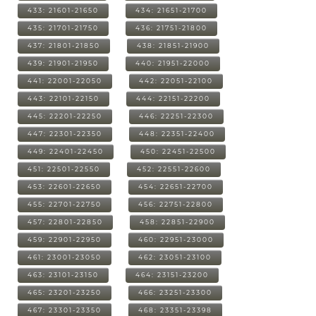
433: 21601-21650
434: 21651-21700
435: 21701-21750
436: 21751-21800
437: 21801-21850
438: 21851-21900
439: 21901-21950
440: 21951-22000
441: 22001-22050
442: 22051-22100
443: 22101-22150
444: 22151-22200
445: 22201-22250
446: 22251-22300
447: 22301-22350
448: 22351-22400
449: 22401-22450
450: 22451-22500
451: 22501-22550
452: 22551-22600
453: 22601-22650
454: 22651-22700
455: 22701-22750
456: 22751-22800
457: 22801-22850
458: 22851-22900
459: 22901-22950
460: 22951-23000
461: 23001-23050
462: 23051-23100
463: 23101-23150
464: 23151-23200
465: 23201-23250
466: 23251-23300
467: 23301-23350
468: 23351-23398