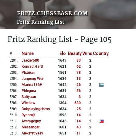
FRITZ.CHESSBASE.COM
Fritz Ranking List
Fritz Ranking List - Page 105
#
Name
Elo
Beauty
Wins
Country
5201
.
Jaeger680
1649
83
2
5202
.
Konrad Hartl
1621
62
2
5203
.
Pbxricci
1561
78
2
5204
.
Junpeng Wei
1636
13
2
5205
.
Marina1969
1642
26
2
5206
.
Phlegma
1639
56
2
5207
.
Sufiyaan
1634
3
2
5208
.
Wieslaw
1304
680
2
5209
.
Bobplayingchess
1634
25
2
5210
.
Ryanmjt
1593
14
2
5211
.
Averageguy
1645
14
2
5212
.
Messenger
1601
43
2
5213
.
Aleksfetlyaev
1651
11
2