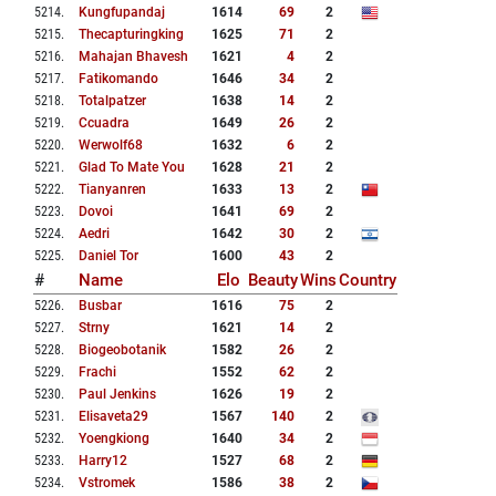
5214
.
Kungfupandaj
1614
69
2
5215
.
Thecapturingking
1625
71
2
5216
.
Mahajan Bhavesh
1621
4
2
5217
.
Fatikomando
1646
34
2
5218
.
Totalpatzer
1638
14
2
5219
.
Ccuadra
1649
26
2
5220
.
Werwolf68
1632
6
2
5221
.
Glad To Mate You
1628
21
2
5222
.
Tianyanren
1633
13
2
5223
.
Dovoi
1641
69
2
5224
.
Aedri
1642
30
2
5225
.
Daniel Tor
1600
43
2
#
Name
Elo
Beauty
Wins
Country
5226
.
Busbar
1616
75
2
5227
.
Strny
1621
14
2
5228
.
Biogeobotanik
1582
26
2
5229
.
Frachi
1552
62
2
5230
.
Paul Jenkins
1626
19
2
5231
.
Elisaveta29
1567
140
2
5232
.
Yoengkiong
1640
34
2
5233
.
Harry12
1527
68
2
5234
.
Vstromek
1586
38
2