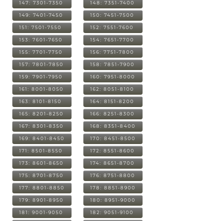
147: 7301-7350
148: 7351-7400
149: 7401-7450
150: 7451-7500
151: 7501-7550
152: 7551-7600
153: 7601-7650
154: 7651-7700
155: 7701-7750
156: 7751-7800
157: 7801-7850
158: 7851-7900
159: 7901-7950
160: 7951-8000
161: 8001-8050
162: 8051-8100
163: 8101-8150
164: 8151-8200
165: 8201-8250
166: 8251-8300
167: 8301-8350
168: 8351-8400
169: 8401-8450
170: 8451-8500
171: 8501-8550
172: 8551-8600
173: 8601-8650
174: 8651-8700
175: 8701-8750
176: 8751-8800
177: 8801-8850
178: 8851-8900
179: 8901-8950
180: 8951-9000
181: 9001-9050
182: 9051-9100