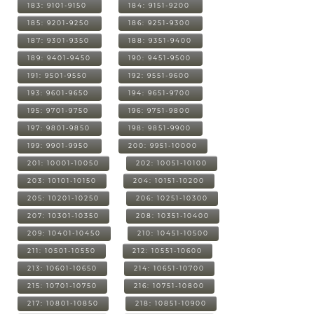
183: 9101-9150
184: 9151-9200
185: 9201-9250
186: 9251-9300
187: 9301-9350
188: 9351-9400
189: 9401-9450
190: 9451-9500
191: 9501-9550
192: 9551-9600
193: 9601-9650
194: 9651-9700
195: 9701-9750
196: 9751-9800
197: 9801-9850
198: 9851-9900
199: 9901-9950
200: 9951-10000
201: 10001-10050
202: 10051-10100
203: 10101-10150
204: 10151-10200
205: 10201-10250
206: 10251-10300
207: 10301-10350
208: 10351-10400
209: 10401-10450
210: 10451-10500
211: 10501-10550
212: 10551-10600
213: 10601-10650
214: 10651-10700
215: 10701-10750
216: 10751-10800
217: 10801-10850
218: 10851-10900