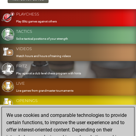
PLAYCHESS
Play Blitz games against others
TACTICS
Solve tactical positions of your strength
VIDEOS
Watch hours and hours of training videos
FRITZ
Play against a club level chess program with hints
LIVE
Live games from grandmaster tournaments
OPENINGS
Develop and exercise your openings
We use cookies and comparable technologies to provide
DATABASE
certain functions, to improve the user experience and to
Eight million strong games
offer interest-oriented content. Depending on their
MYGAMES