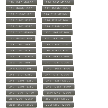
219: 10901-10950
220: 10951-11000
221: 11001-11050
222: 11051-11100
223: 11101-11150
224: 11151-11200
225: 11201-11250
226: 11251-11300
227: 11301-11350
228: 11351-11400
229: 11401-11450
230: 11451-11500
231: 11501-11550
232: 11551-11600
233: 11601-11650
234: 11651-11700
235: 11701-11750
236: 11751-11800
237: 11801-11850
238: 11851-11900
239: 11901-11950
240: 11951-12000
241: 12001-12050
242: 12051-12100
243: 12101-12150
244: 12151-12200
245: 12201-12250
246: 12251-12300
247: 12301-12350
248: 12351-12400
249: 12401-12450
250: 12451-12500
251: 12501-12550
252: 12551-12600
253: 12601-12650
254: 12651-12700