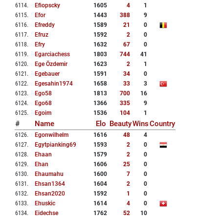
6114
.
Efiopscky
1605
4
1
6115
.
Efor
1443
388
9
6116
.
Efreddy
1589
21
0
6117
.
Efruz
1592
2
0
6118
.
Efry
1632
67
0
6119
.
Egarciachess
1803
744
41
6120
.
Ege Özdemir
1623
2
1
6121
.
Egebauer
1591
34
0
6122
.
Egesahin1974
1658
33
3
6123
.
Ego58
1813
700
16
6124
.
Ego68
1366
335
9
6125
.
Egoim
1536
104
1
#
Name
Elo
Beauty
Wins
Country
6126
.
Egonwilhelm
1616
48
4
6127
.
Egytpianking69
1593
2
0
6128
.
Ehaan
1579
2
0
6129
.
Ehan
1606
25
0
6130
.
Ehaumahu
1600
7
0
6131
.
Ehsan1364
1604
2
0
6132
.
Ehsan2020
1592
1
0
6133
.
Ehuskic
1614
4
0
6134
.
Eidechse
1762
52
10