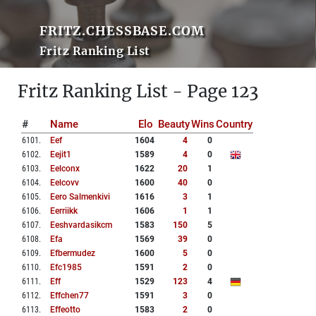
FRITZ.CHESSBASE.COM
Fritz Ranking List
Fritz Ranking List - Page 123
#
Name
Elo
Beauty
Wins
Country
6101
.
Eef
1604
4
0
6102
.
Eejit1
1589
4
0
6103
.
Eelconx
1622
20
1
6104
.
Eelcovv
1600
40
0
6105
.
Eero Salmenkivi
1616
3
1
6106
.
Eerriikk
1606
1
1
6107
.
Eeshvardasikcm
1583
150
5
6108
.
Efa
1569
39
0
6109
.
Efbermudez
1600
5
0
6110
.
Efc1985
1591
2
0
6111
.
Eff
1529
123
4
6112
.
Effchen77
1591
3
0
6113
.
Effeotto
1583
2
0