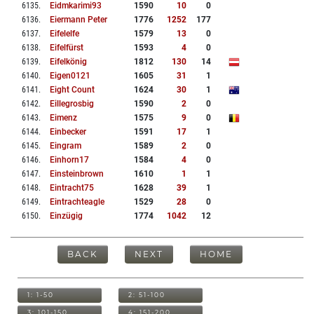
6135
.
Eidmkarimi93
1590
10
0
6136
.
Eiermann Peter
1776
1252
177
6137
.
Eifelelfe
1579
13
0
6138
.
Eifelfürst
1593
4
0
6139
.
Eifelkönig
1812
130
14
6140
.
Eigen0121
1605
31
1
6141
.
Eight Count
1624
30
1
6142
.
Eillegrosbig
1590
2
0
6143
.
Eimenz
1575
9
0
6144
.
Einbecker
1591
17
1
6145
.
Eingram
1589
2
0
6146
.
Einhorn17
1584
4
0
6147
.
Einsteinbrown
1610
1
1
6148
.
Eintracht75
1628
39
1
6149
.
Eintrachteagle
1529
28
0
6150
.
Einzügig
1774
1042
12
BACK
NEXT
HOME
1: 1-50
2: 51-100
3: 101-150
4: 151-200