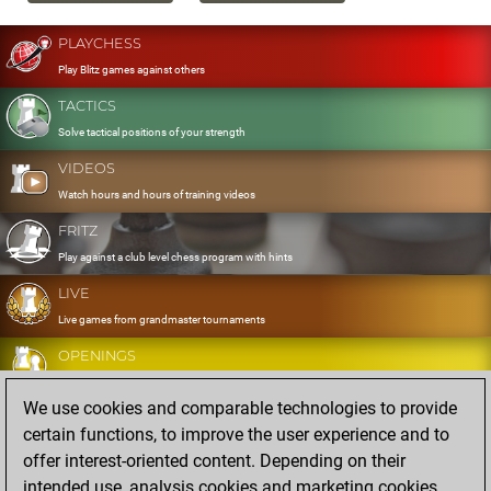
PLAYCHESS
Play Blitz games against others
TACTICS
Solve tactical positions of your strength
VIDEOS
Watch hours and hours of training videos
FRITZ
Play against a club level chess program with hints
LIVE
Live games from grandmaster tournaments
OPENINGS
Develop and exercise your openings
We use cookies and comparable technologies to provide
DATABASE
certain functions, to improve the user experience and to
Eight million strong games
offer interest-oriented content. Depending on their
MYGAMES
intended use, analysis cookies and marketing cookies