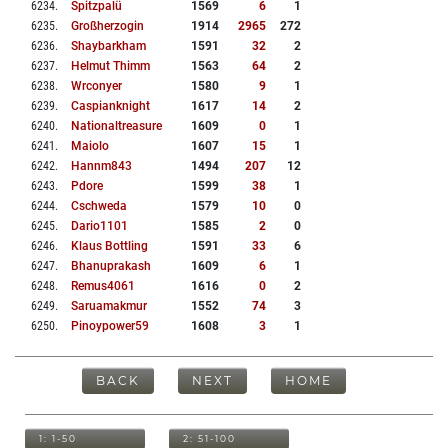
6234
.
Spitzpalü
1569
6
1
6235
.
Großherzogin
1914
2965
272
6236
.
Shaybarkham
1591
32
2
6237
.
Helmut Thimm
1563
64
2
6238
.
Wrconyer
1580
9
1
6239
.
Caspianknight
1617
14
2
6240
.
Nationaltreasure
1609
0
1
6241
.
Maiolo
1607
15
1
6242
.
Hannm843
1494
207
12
6243
.
Pdore
1599
38
1
6244
.
Cschweda
1579
10
0
6245
.
Dario1101
1585
2
0
6246
.
Klaus Bottling
1591
33
6
6247
.
Bhanuprakash
1609
6
1
6248
.
Remus4061
1616
0
2
6249
.
Saruamakmur
1552
74
3
6250
.
Pinoypower59
1608
3
1
BACK
NEXT
HOME
1: 1-50
2: 51-100