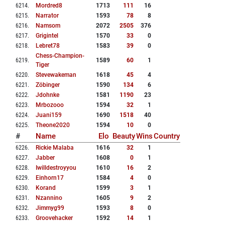
6214
.
Mordred8
1713
111
16
6215
.
Narrator
1593
78
8
6216
.
Namsom
2072
2505
376
6217
.
Grigintel
1570
33
0
6218
.
Lebret78
1583
39
0
Chess-Champion-
6219
.
1589
60
1
Tiger
6220
.
Stevewakeman
1618
45
4
6221
.
Zöbinger
1590
134
6
6222
.
Jdohnke
1581
1190
23
6223
.
Mrbozooo
1594
32
1
6224
.
Juani159
1690
1518
40
6225
.
Theone2020
1594
10
0
#
Name
Elo
Beauty
Wins
Country
6226
.
Rickie Malaba
1616
32
1
6227
.
Jabber
1608
0
1
6228
.
Iwilldestroyyou
1610
16
2
6229
.
Einhorn17
1584
4
0
6230
.
Korand
1599
3
1
6231
.
Nzannino
1605
9
2
6232
.
Jimmyg99
1593
8
0
6233
.
Groovehacker
1592
14
1