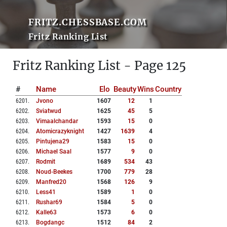
FRITZ.CHESSBASE.COM
Fritz Ranking List
Fritz Ranking List - Page 125
#
Name
Elo
Beauty
Wins
Country
6201
.
Jvono
1607
12
1
6202
.
Sviatwud
1625
45
5
6203
.
Vimaalchandar
1593
15
0
6204
.
Atomicrazyknight
1427
1639
4
6205
.
Pintujena29
1583
15
0
6206
.
Michael Saal
1577
9
0
6207
.
Rodmit
1689
534
43
6208
.
Noud-Beekes
1700
779
28
6209
.
Manfred20
1568
126
9
6210
.
Less41
1589
1
0
6211
.
Rushar69
1584
5
0
6212
.
Kalle63
1573
6
0
6213
.
Bogdangc
1512
84
2