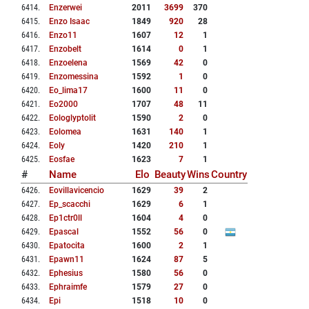
6414
.
Enzerwei
2011
3699
370
6415
.
Enzo Isaac
1849
920
28
6416
.
Enzo11
1607
12
1
6417
.
Enzobelt
1614
0
1
6418
.
Enzoelena
1569
42
0
6419
.
Enzomessina
1592
1
0
6420
.
Eo_lima17
1600
11
0
6421
.
Eo2000
1707
48
11
6422
.
Eologlyptolit
1590
2
0
6423
.
Eolomea
1631
140
1
6424
.
Eoly
1420
210
1
6425
.
Eosfae
1623
7
1
#
Name
Elo
Beauty
Wins
Country
6426
.
Eovillavicencio
1629
39
2
6427
.
Ep_scacchi
1629
6
1
6428
.
Ep1ctr0ll
1604
4
0
6429
.
Epascal
1552
56
0
6430
.
Epatocita
1600
2
1
6431
.
Epawn11
1624
87
5
6432
.
Ephesius
1580
56
0
6433
.
Ephraimfe
1579
27
0
6434
.
Epi
1518
10
0