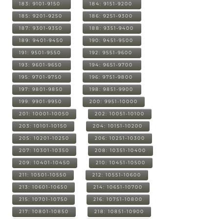
183: 9101-9150
184: 9151-9200
185: 9201-9250
186: 9251-9300
187: 9301-9350
188: 9351-9400
189: 9401-9450
190: 9451-9500
191: 9501-9550
192: 9551-9600
193: 9601-9650
194: 9651-9700
195: 9701-9750
196: 9751-9800
197: 9801-9850
198: 9851-9900
199: 9901-9950
200: 9951-10000
201: 10001-10050
202: 10051-10100
203: 10101-10150
204: 10151-10200
205: 10201-10250
206: 10251-10300
207: 10301-10350
208: 10351-10400
209: 10401-10450
210: 10451-10500
211: 10501-10550
212: 10551-10600
213: 10601-10650
214: 10651-10700
215: 10701-10750
216: 10751-10800
217: 10801-10850
218: 10851-10900