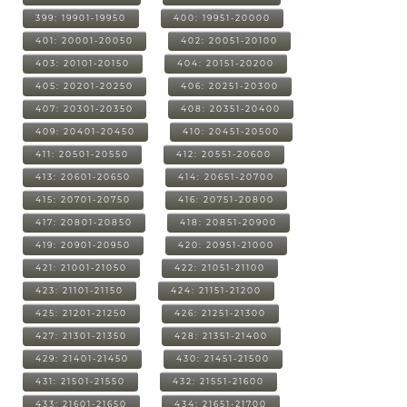
399: 19901-19950
400: 19951-20000
401: 20001-20050
402: 20051-20100
403: 20101-20150
404: 20151-20200
405: 20201-20250
406: 20251-20300
407: 20301-20350
408: 20351-20400
409: 20401-20450
410: 20451-20500
411: 20501-20550
412: 20551-20600
413: 20601-20650
414: 20651-20700
415: 20701-20750
416: 20751-20800
417: 20801-20850
418: 20851-20900
419: 20901-20950
420: 20951-21000
421: 21001-21050
422: 21051-21100
423: 21101-21150
424: 21151-21200
425: 21201-21250
426: 21251-21300
427: 21301-21350
428: 21351-21400
429: 21401-21450
430: 21451-21500
431: 21501-21550
432: 21551-21600
433: 21601-21650
434: 21651-21700