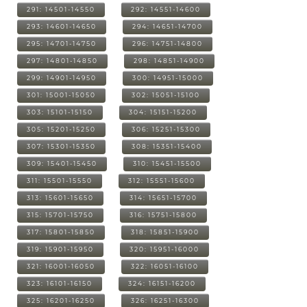
291: 14501-14550
292: 14551-14600
293: 14601-14650
294: 14651-14700
295: 14701-14750
296: 14751-14800
297: 14801-14850
298: 14851-14900
299: 14901-14950
300: 14951-15000
301: 15001-15050
302: 15051-15100
303: 15101-15150
304: 15151-15200
305: 15201-15250
306: 15251-15300
307: 15301-15350
308: 15351-15400
309: 15401-15450
310: 15451-15500
311: 15501-15550
312: 15551-15600
313: 15601-15650
314: 15651-15700
315: 15701-15750
316: 15751-15800
317: 15801-15850
318: 15851-15900
319: 15901-15950
320: 15951-16000
321: 16001-16050
322: 16051-16100
323: 16101-16150
324: 16151-16200
325: 16201-16250
326: 16251-16300