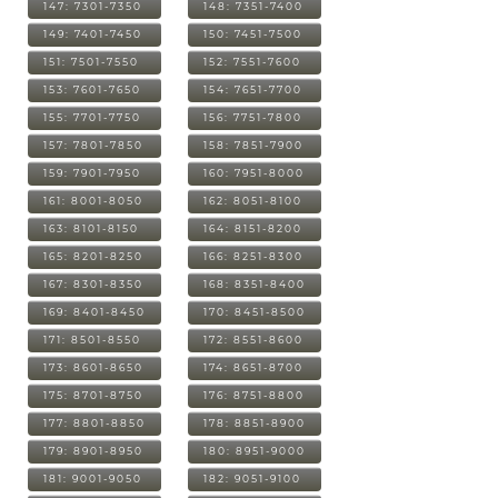
147: 7301-7350
148: 7351-7400
149: 7401-7450
150: 7451-7500
151: 7501-7550
152: 7551-7600
153: 7601-7650
154: 7651-7700
155: 7701-7750
156: 7751-7800
157: 7801-7850
158: 7851-7900
159: 7901-7950
160: 7951-8000
161: 8001-8050
162: 8051-8100
163: 8101-8150
164: 8151-8200
165: 8201-8250
166: 8251-8300
167: 8301-8350
168: 8351-8400
169: 8401-8450
170: 8451-8500
171: 8501-8550
172: 8551-8600
173: 8601-8650
174: 8651-8700
175: 8701-8750
176: 8751-8800
177: 8801-8850
178: 8851-8900
179: 8901-8950
180: 8951-9000
181: 9001-9050
182: 9051-9100