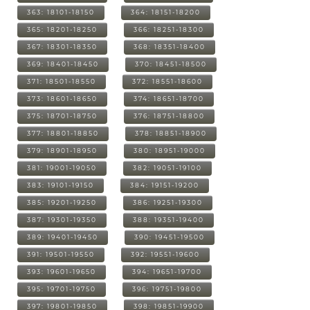
363: 18101-18150
364: 18151-18200
365: 18201-18250
366: 18251-18300
367: 18301-18350
368: 18351-18400
369: 18401-18450
370: 18451-18500
371: 18501-18550
372: 18551-18600
373: 18601-18650
374: 18651-18700
375: 18701-18750
376: 18751-18800
377: 18801-18850
378: 18851-18900
379: 18901-18950
380: 18951-19000
381: 19001-19050
382: 19051-19100
383: 19101-19150
384: 19151-19200
385: 19201-19250
386: 19251-19300
387: 19301-19350
388: 19351-19400
389: 19401-19450
390: 19451-19500
391: 19501-19550
392: 19551-19600
393: 19601-19650
394: 19651-19700
395: 19701-19750
396: 19751-19800
397: 19801-19850
398: 19851-19900