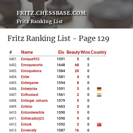
FRITZ.CHESSBASE.COM
Fritz Ranking List
Fritz Ranking List - Page 129
#
Name
Elo
Beauty
Wins
Country
6401
.
Enrique953
1591
5
0
6402
.
Enroquecorto
1648
68
2
6403
.
Enroqueluna
1584
20
0
6404
.
Enter
1581
4
0
6405
.
Entergame
1594
8
0
6406
.
Enterprize
1591
3
0
6407
.
Enthusiast
1561
2
0
6408
.
Entinger Johann
1579
5
0
6409
.
Entinio
1603
2
0
6410
.
Entonderechte
1590
5
0
6411
.
Entrenadorj23
1590
9
0
6412
.
Enturk
1592
2
0
6413
.
Envercety
1587
16
0