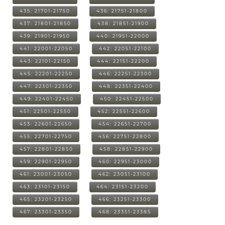
435: 21701-21750
436: 21751-21800
437: 21801-21850
438: 21851-21900
439: 21901-21950
440: 21951-22000
441: 22001-22050
442: 22051-22100
443: 22101-22150
444: 22151-22200
445: 22201-22250
446: 22251-22300
447: 22301-22350
448: 22351-22400
449: 22401-22450
450: 22451-22500
451: 22501-22550
452: 22551-22600
453: 22601-22650
454: 22651-22700
455: 22701-22750
456: 22751-22800
457: 22801-22850
458: 22851-22900
459: 22901-22950
460: 22951-23000
461: 23001-23050
462: 23051-23100
463: 23101-23150
464: 23151-23200
465: 23201-23250
466: 23251-23300
467: 23301-23350
468: 23351-23385