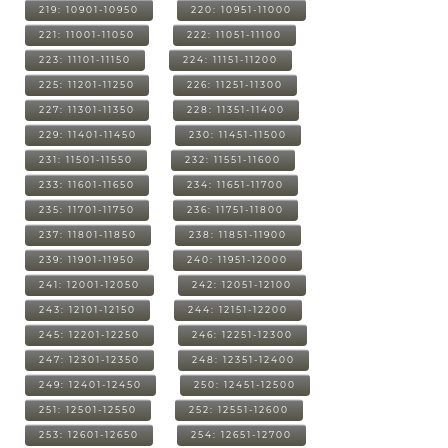
219: 10901-10950
220: 10951-11000
221: 11001-11050
222: 11051-11100
223: 11101-11150
224: 11151-11200
225: 11201-11250
226: 11251-11300
227: 11301-11350
228: 11351-11400
229: 11401-11450
230: 11451-11500
231: 11501-11550
232: 11551-11600
233: 11601-11650
234: 11651-11700
235: 11701-11750
236: 11751-11800
237: 11801-11850
238: 11851-11900
239: 11901-11950
240: 11951-12000
241: 12001-12050
242: 12051-12100
243: 12101-12150
244: 12151-12200
245: 12201-12250
246: 12251-12300
247: 12301-12350
248: 12351-12400
249: 12401-12450
250: 12451-12500
251: 12501-12550
252: 12551-12600
253: 12601-12650
254: 12651-12700