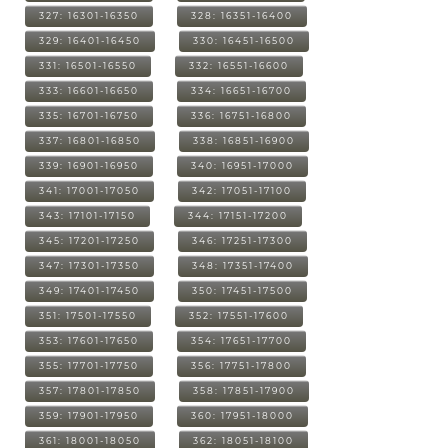
327: 16301-16350
328: 16351-16400
329: 16401-16450
330: 16451-16500
331: 16501-16550
332: 16551-16600
333: 16601-16650
334: 16651-16700
335: 16701-16750
336: 16751-16800
337: 16801-16850
338: 16851-16900
339: 16901-16950
340: 16951-17000
341: 17001-17050
342: 17051-17100
343: 17101-17150
344: 17151-17200
345: 17201-17250
346: 17251-17300
347: 17301-17350
348: 17351-17400
349: 17401-17450
350: 17451-17500
351: 17501-17550
352: 17551-17600
353: 17601-17650
354: 17651-17700
355: 17701-17750
356: 17751-17800
357: 17801-17850
358: 17851-17900
359: 17901-17950
360: 17951-18000
361: 18001-18050
362: 18051-18100