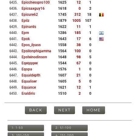
6435
.
Epicchesspro100
1625
12
1
6436
.
Epicsaxguy16
1618
0
2
6437
.
Epicure62
1745
312
18
6438
.
Epilz
1879
1005
107
6439
.
Epinards
1622
11
1
6440
.
Epm
1286
185
1
6441
.
Epok
1643
17
6
6442
.
Epos_ilyass
1558
38
0
6443
.
Epsilonphigamma
1564
100
0
6444
.
Epsteinodinson
1648
98
5
6445
.
Eqeqqqee
1544
67
0
6446
.
Eqopa
1576
1
0
6447
.
Equaldepth
1607
21
0
6448
.
Equaliser
1605
5
0
6449
.
Equance
1621
12
1
6450
.
Eraldiris
1510
2
0
BACK
NEXT
HOME
1: 1-50
2: 51-100
3: 101-150
4: 151-200