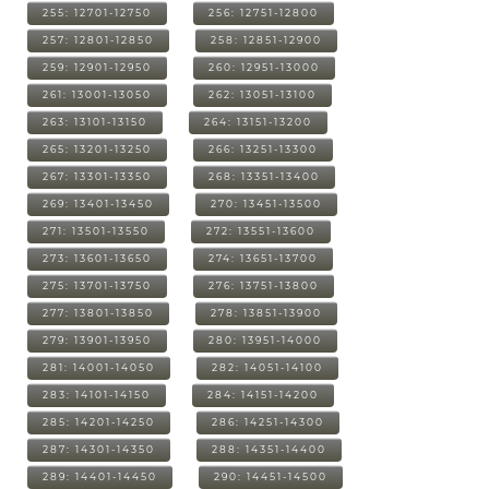
255: 12701-12750
256: 12751-12800
257: 12801-12850
258: 12851-12900
259: 12901-12950
260: 12951-13000
261: 13001-13050
262: 13051-13100
263: 13101-13150
264: 13151-13200
265: 13201-13250
266: 13251-13300
267: 13301-13350
268: 13351-13400
269: 13401-13450
270: 13451-13500
271: 13501-13550
272: 13551-13600
273: 13601-13650
274: 13651-13700
275: 13701-13750
276: 13751-13800
277: 13801-13850
278: 13851-13900
279: 13901-13950
280: 13951-14000
281: 14001-14050
282: 14051-14100
283: 14101-14150
284: 14151-14200
285: 14201-14250
286: 14251-14300
287: 14301-14350
288: 14351-14400
289: 14401-14450
290: 14451-14500