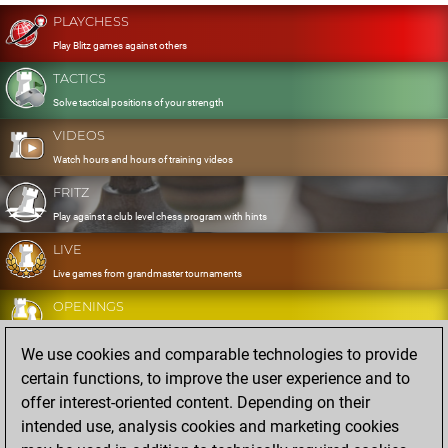
PLAYCHESS
Play Blitz games against others
TACTICS
Solve tactical positions of your strength
VIDEOS
Watch hours and hours of training videos
FRITZ
Play against a club level chess program with hints
LIVE
Live games from grandmaster tournaments
OPENINGS
Develop and exercise your openings
We use cookies and comparable technologies to provide
DATABASE
certain functions, to improve the user experience and to
Eight million strong games
offer interest-oriented content. Depending on their
MYGAMES
intended use, analysis cookies and marketing cookies
Store and analyse your own games in the cloud