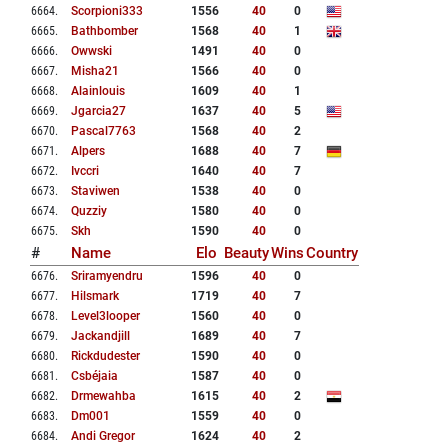
6664
.
Scorpioni333
1556
40
0
6665
.
Bathbomber
1568
40
1
6666
.
Owwski
1491
40
0
6667
.
Misha21
1566
40
0
6668
.
Alainlouis
1609
40
1
6669
.
Jgarcia27
1637
40
5
6670
.
Pascal7763
1568
40
2
6671
.
Alpers
1688
40
7
6672
.
Ivccri
1640
40
7
6673
.
Staviwen
1538
40
0
6674
.
Quzziy
1580
40
0
6675
.
Skh
1590
40
0
#
Name
Elo
Beauty
Wins
Country
6676
.
Sriramyendru
1596
40
0
6677
.
Hilsmark
1719
40
7
6678
.
Level3looper
1560
40
0
6679
.
Jackandjill
1689
40
7
6680
.
Rickdudester
1590
40
0
6681
.
Csbéjaia
1587
40
0
6682
.
Drmewahba
1615
40
2
6683
.
Dm001
1559
40
0
6684
.
Andi Gregor
1624
40
2