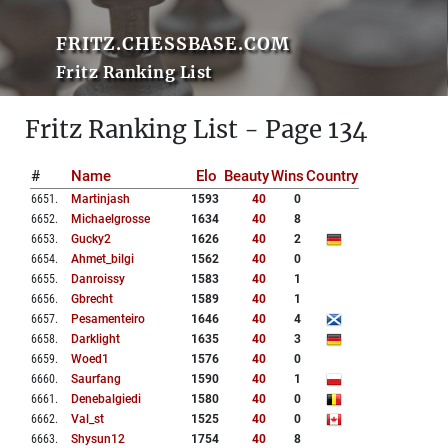
FRITZ.CHESSBASE.COM
Fritz Ranking List
Fritz Ranking List - Page 134
#
Name
Elo
Beauty
Wins
Country
6651
.
Martinjash
1593
40
0
6652
.
Michaelgrosse
1634
40
8
6653
.
Gucky2
1626
40
2
6654
.
Ahmet_bilgi
1562
40
0
6655
.
Danroissy
1583
40
1
6656
.
Gbrecht
1589
40
1
6657
.
Pesamenteiro
1646
40
4
6658
.
Darklight
1635
40
3
6659
.
Woed1
1576
40
0
6660
.
Saurfang
1590
40
1
6661
.
Denebalgiedi
1580
40
0
6662
.
Val_st
1525
40
0
6663
.
Shysun12
1754
40
8