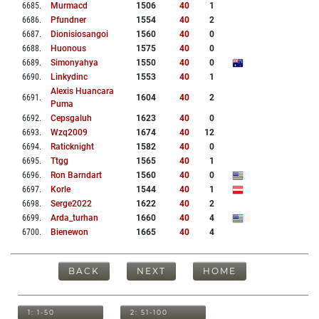
6685
.
Murmacd
1506
40
1
6686
.
Pfundner
1554
40
2
6687
.
Dionisiosangoi
1560
40
0
6688
.
Huonous
1575
40
0
6689
.
Simonyahya
1550
40
0
6690
.
Linkydinc
1553
40
1
Alexis Huancara
6691
.
1604
40
2
Puma
6692
.
Cepsgaluh
1623
40
0
6693
.
Wzq2009
1674
40
12
6694
.
Raticknight
1582
40
0
6695
.
Ttgg
1565
40
1
6696
.
Ron Barndart
1560
40
0
6697
.
Korle
1544
40
1
6698
.
Serge2022
1622
40
2
6699
.
Arda_turhan
1660
40
4
6700
.
Bienewon
1665
40
4
BACK
NEXT
HOME
1: 1-50
2: 51-100