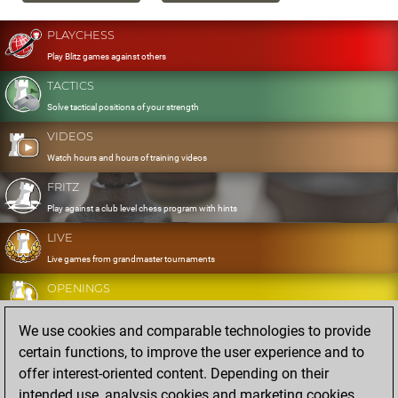
PLAYCHESS
Play Blitz games against others
TACTICS
Solve tactical positions of your strength
VIDEOS
Watch hours and hours of training videos
FRITZ
Play against a club level chess program with hints
LIVE
Live games from grandmaster tournaments
OPENINGS
Develop and exercise your openings
We use cookies and comparable technologies to provide
DATABASE
certain functions, to improve the user experience and to
Eight million strong games
offer interest-oriented content. Depending on their
MYGAMES
intended use, analysis cookies and marketing cookies