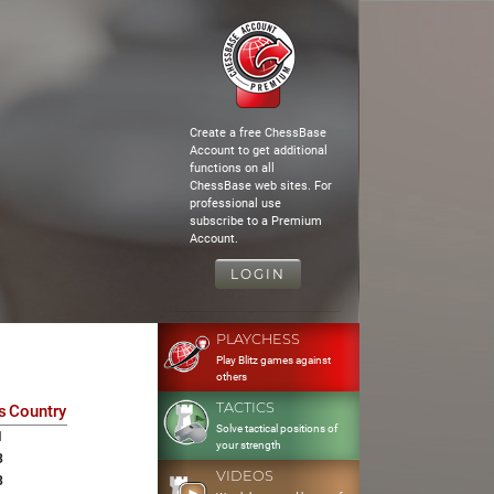
Create a free ChessBase
Account to get additional
functions on all
ChessBase web sites. For
professional use
subscribe to a Premium
Account.
LOGIN
PLAYCHESS
Play Blitz games against
others
TACTICS
s
Country
Solve tactical positions of
1
your strength
3
VIDEOS
3