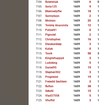
7104
.
Rciemniak
1609
6
0
7105
.
Soria125
1609
9
1
7106
.
Bkennedyftw
1609
18
1
7107
.
Sunnydays
1609
2
1
7108
.
Mnimzo
1609
20
2
7109
.
Tommy Anaconda
1609
12
1
7110
.
Patzer81
1609
0
1
7111
.
Pignolet
1609
2
1
7112
.
Christophec
1609
16
1
7113
.
Diwakardeep
1609
3
1
7114
.
Katak
1609
0
1
7115
.
Toork
1609
58
3
7116
.
Kingmrhappyd
1609
3
1
7117
.
Ludoking
1609
5
1
7118
.
Daniel95
1609
19
1
7119
.
Stephen902
1609
3
1
7120
.
Progresist
1609
19
1
7121
.
Freiwild Sechtem
1609
3
1
7122
.
Rufian
1609
38
1
7123
.
Sekstil
1609
15
1
7124
.
Vlad37558
1609
5
1
7125
.
Vhuffst
1609
3
1