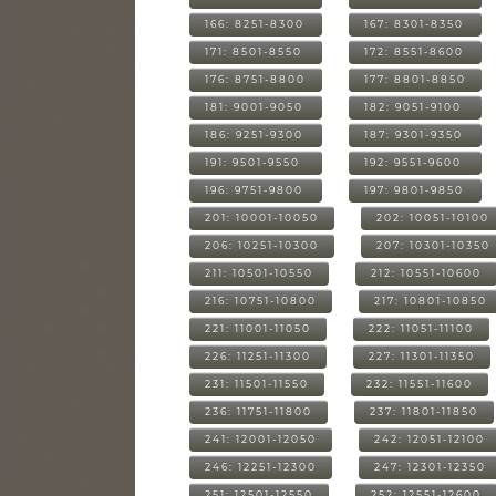
166: 8251-8300
167: 8301-8350
171: 8501-8550
172: 8551-8600
176: 8751-8800
177: 8801-8850
181: 9001-9050
182: 9051-9100
186: 9251-9300
187: 9301-9350
191: 9501-9550
192: 9551-9600
196: 9751-9800
197: 9801-9850
201: 10001-10050
202: 10051-10100
206: 10251-10300
207: 10301-10350
211: 10501-10550
212: 10551-10600
216: 10751-10800
217: 10801-10850
221: 11001-11050
222: 11051-11100
226: 11251-11300
227: 11301-11350
231: 11501-11550
232: 11551-11600
236: 11751-11800
237: 11801-11850
241: 12001-12050
242: 12051-12100
246: 12251-12300
247: 12301-12350
251: 12501-12550
252: 12551-12600