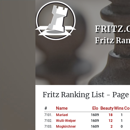
FRITZ.
Fritz Ra
Fritz Ranking List - Page
#
Name
Elo
Beauty
Wins
Co
7101
.
Mariael
1609
18
1
7102
.
Wulli-Welper
1609
12
1
7103
.
Mogkirchner
1609
2
0