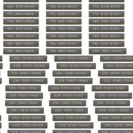
168: 8351-8400
169: 8401-8450
170: 8451-8500
173: 8601-8650
174: 8651-8700
175: 8701-8750
178: 8851-8900
179: 8901-8950
180: 8951-9000
183: 9101-9150
184: 9151-9200
185: 9201-9250
188: 9351-9400
189: 9401-9450
190: 9451-9500
193: 9601-9650
194: 9651-9700
195: 9701-9750
198: 9851-9900
199: 9901-9950
200: 9951-10000
203: 10101-10150
204: 10151-10200
205: 10201-1025
208: 10351-10400
209: 10401-10450
210: 10451-10
213: 10601-10650
214: 10651-10700
215: 10701-10750
218: 10851-10900
219: 10901-10950
220: 10951-1100
223: 11101-11150
224: 11151-11200
225: 11201-11250
228: 11351-11400
229: 11401-11450
230: 11451-11500
233: 11601-11650
234: 11651-11700
235: 11701-11750
238: 11851-11900
239: 11901-11950
240: 11951-12000
243: 12101-12150
244: 12151-12200
245: 12201-12250
248: 12351-12400
249: 12401-12450
250: 12451-125
253: 12601-12650
254: 12651-12700
255: 12701-12750