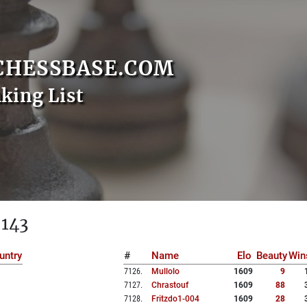
CHESSBASE.COM
nking List
 143
untry
#
Name
Elo
Beauty
Win
7126
.
Mullolo
1609
9
7127
.
Chrastouf
1609
88
7128
.
Fritzdo1-004
1609
28