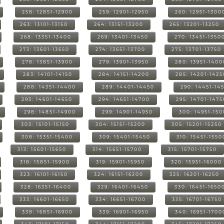
258: 12851-12900
259: 12901-12950
260: 12951-1300
263: 13101-13150
264: 13151-13200
265: 13201-13250
268: 13351-13400
269: 13401-13450
270: 13451-1350
273: 13601-13650
274: 13651-13700
275: 13701-13750
278: 13851-13900
279: 13901-13950
280: 13951-1400
283: 14101-14150
284: 14151-14200
285: 14201-1425
288: 14351-14400
289: 14401-14450
290: 14451-14
293: 14601-14650
294: 14651-14700
295: 14701-1475
298: 14851-14900
299: 14901-14950
300: 14951-15
303: 15101-15150
304: 15151-15200
305: 15201-15250
308: 15351-15400
309: 15401-15450
310: 15451-1550
313: 15601-15650
314: 15651-15700
315: 15701-15750
318: 15851-15900
319: 15901-15950
320: 15951-16000
323: 16101-16150
324: 16151-16200
325: 16201-16250
328: 16351-16400
329: 16401-16450
330: 16451-1650
333: 16601-16650
334: 16651-16700
335: 16701-16750
338: 16851-16900
339: 16901-16950
340: 16951-1700