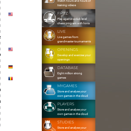
Watch hours and hours of
1
training videos
1
FRITZ
1
Play against a club level
1
chess program with hints
1
LIVE
1
Live games from
2
grandmaster tournaments
1
1
OPENINGS
9
Develop and exercise your
openings
1
1
DATABASE
1
Eight million strong
games
1
1
MYGAMES
0
Store and analyse your
1
own games in the cloud
3
PLAYERS
1
Store and analyse your
1
own games in the cloud
1
STUDIES
1
Store and analyse your