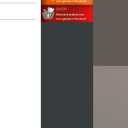
own games in the cloud
SHOP
Store and analyse your
own games in the cloud