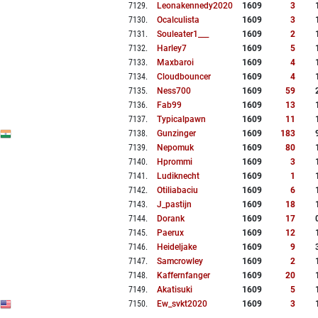
7129
.
Leonakennedy2020
1609
3
7130
.
Ocalculista
1609
3
7131
.
Souleater1___
1609
2
7132
.
Harley7
1609
5
7133
.
Maxbaroi
1609
4
7134
.
Cloudbouncer
1609
4
7135
.
Ness700
1609
59
7136
.
Fab99
1609
13
7137
.
Typicalpawn
1609
11
7138
.
Gunzinger
1609
183
7139
.
Nepomuk
1609
80
7140
.
Hprommi
1609
3
7141
.
Ludiknecht
1609
1
7142
.
Otiliabaciu
1609
6
7143
.
J_pastijn
1609
18
7144
.
Dorank
1609
17
7145
.
Paerux
1609
12
7146
.
Heideljake
1609
9
7147
.
Samcrowley
1609
2
7148
.
Kaffernfanger
1609
20
7149
.
Akatisuki
1609
5
7150
.
Ew_svkt2020
1609
3