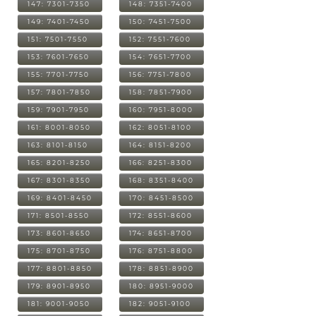
147: 7301-7350
148: 7351-7400
149: 7401-7450
150: 7451-7500
151: 7501-7550
152: 7551-7600
153: 7601-7650
154: 7651-7700
155: 7701-7750
156: 7751-7800
157: 7801-7850
158: 7851-7900
159: 7901-7950
160: 7951-8000
161: 8001-8050
162: 8051-8100
163: 8101-8150
164: 8151-8200
165: 8201-8250
166: 8251-8300
167: 8301-8350
168: 8351-8400
169: 8401-8450
170: 8451-8500
171: 8501-8550
172: 8551-8600
173: 8601-8650
174: 8651-8700
175: 8701-8750
176: 8751-8800
177: 8801-8850
178: 8851-8900
179: 8901-8950
180: 8951-9000
181: 9001-9050
182: 9051-9100