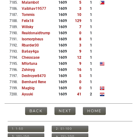
7185
.
Malambot
1609
5
1
7186
.
Vaibhav19577
1609
3
1
7187
.
Tommis
1609
10
1
7188
.
Felix18
1609
129
1
7189
.
Willsky
1609
7
1
7190
.
Realdonaidtrump
1609
0
1
7191
.
Isomorpheus
1609
8
1
7192
.
Rbarder30
1609
3
1
7193
.
Ba6ay4ga
1609
9
1
7194
.
Chesscase
1609
12
1
7195
.
Mfortuna
1609
9
1
7196
.
Zshinyg
1609
16
1
7197
.
Destroyer8470
1609
5
1
7198
.
Bernhard Rene
1609
0
1
7199
.
Magbig
1609
0
1
7200
.
Ayuuki
1609
41
2
BACK
NEXT
HOME
1: 1-50
2: 51-100
3: 101-150
4: 151-200