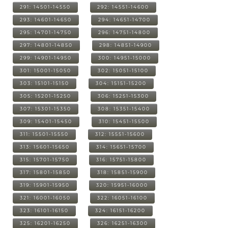
291: 14501-14550
292: 14551-14600
293: 14601-14650
294: 14651-14700
295: 14701-14750
296: 14751-14800
297: 14801-14850
298: 14851-14900
299: 14901-14950
300: 14951-15000
301: 15001-15050
302: 15051-15100
303: 15101-15150
304: 15151-15200
305: 15201-15250
306: 15251-15300
307: 15301-15350
308: 15351-15400
309: 15401-15450
310: 15451-15500
311: 15501-15550
312: 15551-15600
313: 15601-15650
314: 15651-15700
315: 15701-15750
316: 15751-15800
317: 15801-15850
318: 15851-15900
319: 15901-15950
320: 15951-16000
321: 16001-16050
322: 16051-16100
323: 16101-16150
324: 16151-16200
325: 16201-16250
326: 16251-16300