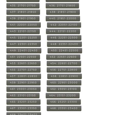
435: 21701-21750
436: 21751-21800
437: 21801-21850
438: 21851-21900
439: 21901-21950
440: 21951-22000
441: 22001-22050
442: 22051-22100
443: 22101-22150
444: 22151-22200
445: 22201-22250
446: 22251-22300
447: 22301-22350
448: 22351-22400
449: 22401-22450
450: 22451-22500
451: 22501-22550
452: 22551-22600
453: 22601-22650
454: 22651-22700
455: 22701-22750
456: 22751-22800
457: 22801-22850
458: 22851-22900
459: 22901-22950
460: 22951-23000
461: 23001-23050
462: 23051-23100
463: 23101-23150
464: 23151-23200
465: 23201-23250
466: 23251-23300
467: 23301-23350
468: 23351-23400
469: 23401-23402