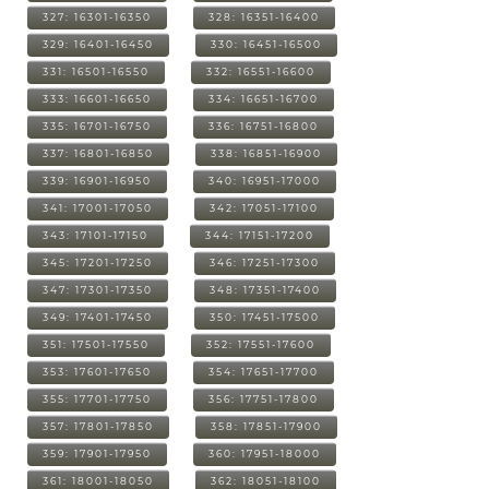
327: 16301-16350
328: 16351-16400
329: 16401-16450
330: 16451-16500
331: 16501-16550
332: 16551-16600
333: 16601-16650
334: 16651-16700
335: 16701-16750
336: 16751-16800
337: 16801-16850
338: 16851-16900
339: 16901-16950
340: 16951-17000
341: 17001-17050
342: 17051-17100
343: 17101-17150
344: 17151-17200
345: 17201-17250
346: 17251-17300
347: 17301-17350
348: 17351-17400
349: 17401-17450
350: 17451-17500
351: 17501-17550
352: 17551-17600
353: 17601-17650
354: 17651-17700
355: 17701-17750
356: 17751-17800
357: 17801-17850
358: 17851-17900
359: 17901-17950
360: 17951-18000
361: 18001-18050
362: 18051-18100