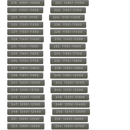
219: 10901-10950
220: 10951-11000
221: 11001-11050
222: 11051-11100
223: 11101-11150
224: 11151-11200
225: 11201-11250
226: 11251-11300
227: 11301-11350
228: 11351-11400
229: 11401-11450
230: 11451-11500
231: 11501-11550
232: 11551-11600
233: 11601-11650
234: 11651-11700
235: 11701-11750
236: 11751-11800
237: 11801-11850
238: 11851-11900
239: 11901-11950
240: 11951-12000
241: 12001-12050
242: 12051-12100
243: 12101-12150
244: 12151-12200
245: 12201-12250
246: 12251-12300
247: 12301-12350
248: 12351-12400
249: 12401-12450
250: 12451-12500
251: 12501-12550
252: 12551-12600
253: 12601-12650
254: 12651-12700