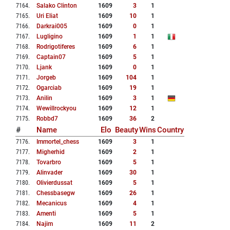
7164
.
Salako Clinton
1609
3
1
7165
.
Uri Eliat
1609
10
1
7166
.
Darkrai005
1609
0
1
7167
.
Lugligino
1609
1
1
7168
.
Rodrigotiferes
1609
6
1
7169
.
Captain07
1609
5
1
7170
.
Ljank
1609
0
1
7171
.
Jorgeb
1609
104
1
7172
.
Ogarciab
1609
19
1
7173
.
Anilin
1609
3
1
7174
.
Wewillrockyou
1609
12
1
7175
.
Robbd7
1609
36
2
#
Name
Elo
Beauty
Wins
Country
7176
.
Immortel_chess
1609
3
1
7177
.
Migherhid
1609
2
1
7178
.
Tovarbro
1609
5
1
7179
.
Alinvader
1609
30
1
7180
.
Olivierdussat
1609
5
1
7181
.
Chessbasegw
1609
26
1
7182
.
Mecanicus
1609
4
1
7183
.
Amenti
1609
5
1
7184
.
Najim
1609
11
2