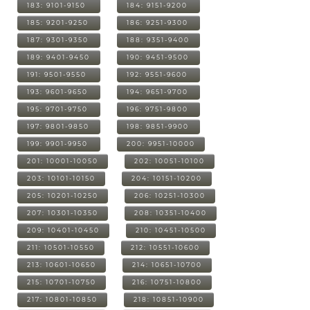
183: 9101-9150
184: 9151-9200
185: 9201-9250
186: 9251-9300
187: 9301-9350
188: 9351-9400
189: 9401-9450
190: 9451-9500
191: 9501-9550
192: 9551-9600
193: 9601-9650
194: 9651-9700
195: 9701-9750
196: 9751-9800
197: 9801-9850
198: 9851-9900
199: 9901-9950
200: 9951-10000
201: 10001-10050
202: 10051-10100
203: 10101-10150
204: 10151-10200
205: 10201-10250
206: 10251-10300
207: 10301-10350
208: 10351-10400
209: 10401-10450
210: 10451-10500
211: 10501-10550
212: 10551-10600
213: 10601-10650
214: 10651-10700
215: 10701-10750
216: 10751-10800
217: 10801-10850
218: 10851-10900