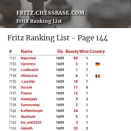
FRITZ.CHESSBASE.COM
Fritz Ranking List
Fritz Ranking List - Page 144
#
Name
Elo
Beauty
Wins
Country
7151
.
Nepomuk
1609
80
1
7152
.
Hprommi
1609
3
1
7153
.
Ludiknecht
1609
1
1
7154
.
Otiliabaciu
1609
6
1
7155
.
J_pastijn
1609
18
1
7156
.
Dorank
1609
17
0
7157
.
Paerux
1609
12
1
7158
.
Heideljake
1609
9
3
7159
.
Samcrowley
1609
2
1
7160
.
Kaffernfanger
1609
20
1
7161
.
Akatisuki
1609
5
1
7162
.
Ew_svkt2020
1609
3
1
7163
.
Helseth
1609
52
3