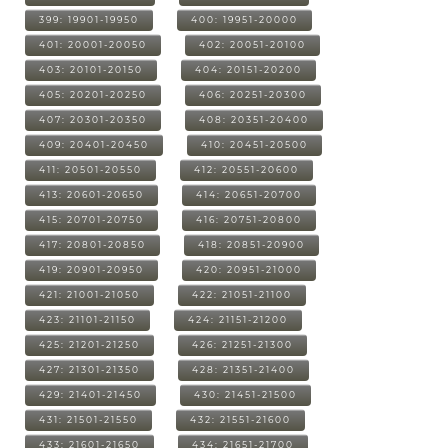
399: 19901-19950
400: 19951-20000
401: 20001-20050
402: 20051-20100
403: 20101-20150
404: 20151-20200
405: 20201-20250
406: 20251-20300
407: 20301-20350
408: 20351-20400
409: 20401-20450
410: 20451-20500
411: 20501-20550
412: 20551-20600
413: 20601-20650
414: 20651-20700
415: 20701-20750
416: 20751-20800
417: 20801-20850
418: 20851-20900
419: 20901-20950
420: 20951-21000
421: 21001-21050
422: 21051-21100
423: 21101-21150
424: 21151-21200
425: 21201-21250
426: 21251-21300
427: 21301-21350
428: 21351-21400
429: 21401-21450
430: 21451-21500
431: 21501-21550
432: 21551-21600
433: 21601-21650
434: 21651-21700