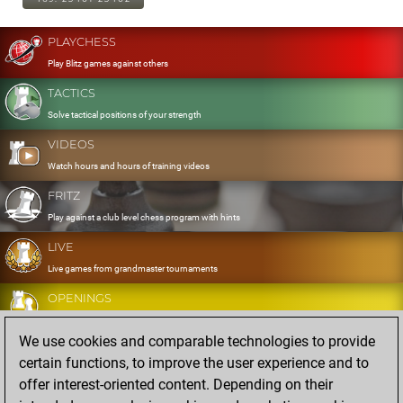
PLAYCHESS
Play Blitz games against others
TACTICS
Solve tactical positions of your strength
VIDEOS
Watch hours and hours of training videos
FRITZ
Play against a club level chess program with hints
LIVE
Live games from grandmaster tournaments
OPENINGS
Develop and exercise your openings
We use cookies and comparable technologies to provide
DATABASE
certain functions, to improve the user experience and to
Eight million strong games
offer interest-oriented content. Depending on their
MYGAMES