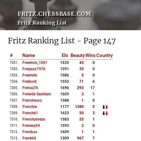
FRITZ.CHESSBASE.COM
Fritz Ranking List
Fritz Ranking List - Page 147
#
Name
Elo
Beauty
Wins
Country
7301
.
Freedom_1001
1533
43
0
7302
.
Freejazz1970
1591
35
0
7303
.
Freem4n
1586
5
0
7304
.
Freibord
1553
71
6
7305
.
Freivaj76
1696
293
17
7306
.
Freiwild Sechtem
1609
3
1
7307
.
Frenchesco
1588
1
0
7308
.
Frenchie
1177
1380
0
7309
.
Frenchk1
1623
50
3
7310
.
Frenchybrezo
1583
25
1
7311
.
Frenesy69
1593
2
0
7312
.
Frenibas
1609
1
1
7313
.
Frenk60
1309
967
7