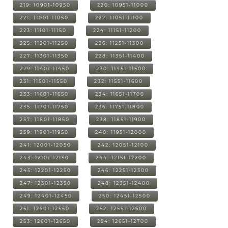
219: 10901-10950
220: 10951-11000
221: 11001-11050
222: 11051-11100
223: 11101-11150
224: 11151-11200
225: 11201-11250
226: 11251-11300
227: 11301-11350
228: 11351-11400
229: 11401-11450
230: 11451-11500
231: 11501-11550
232: 11551-11600
233: 11601-11650
234: 11651-11700
235: 11701-11750
236: 11751-11800
237: 11801-11850
238: 11851-11900
239: 11901-11950
240: 11951-12000
241: 12001-12050
242: 12051-12100
243: 12101-12150
244: 12151-12200
245: 12201-12250
246: 12251-12300
247: 12301-12350
248: 12351-12400
249: 12401-12450
250: 12451-12500
251: 12501-12550
252: 12551-12600
253: 12601-12650
254: 12651-12700