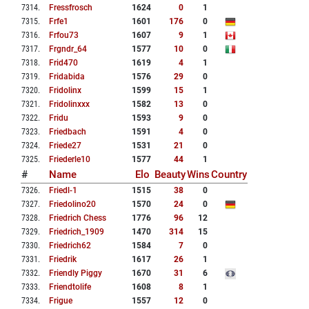
7314
.
Fressfrosch
1624
0
1
7315
.
Frfe1
1601
176
0
7316
.
Frfou73
1607
9
1
7317
.
Frgndr_64
1577
10
0
7318
.
Frid470
1619
4
1
7319
.
Fridabida
1576
29
0
7320
.
Fridolinx
1599
15
1
7321
.
Fridolinxxx
1582
13
0
7322
.
Fridu
1593
9
0
7323
.
Friedbach
1591
4
0
7324
.
Friede27
1531
21
0
7325
.
Friederle10
1577
44
1
#
Name
Elo
Beauty
Wins
Country
7326
.
Friedl-1
1515
38
0
7327
.
Friedolino20
1570
24
0
7328
.
Friedrich Chess
1776
96
12
7329
.
Friedrich_1909
1470
314
15
7330
.
Friedrich62
1584
7
0
7331
.
Friedrik
1617
26
1
7332
.
Friendly Piggy
1670
31
6
7333
.
Friendtolife
1608
8
1
7334
.
Frigue
1557
12
0