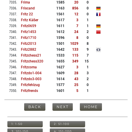
7335
.
Frima
1585
20
0
7336
.
Friscand
1163
856
0
7337
.
Fritz 22
1561
12
0
7338
.
Fritz Käßer
1617
3
1
7339
.
Fritz0659
1611
7
1
7340
.
Fritz1453
1612
24
2
7341
.
Fritz1710
1596
8
0
7342
.
Fritz2013
1501
1029
8
7343
.
Fritz2882
1642
133
9
7344
.
Fritzchess21
1533
115
7
7345
.
Fritzchess320
1655
349
15
7346
.
Fritzcoma
1627
3
1
7347
.
Fritzdo1-004
1609
28
3
7348
.
Fritzdo3-003
1614
43
2
7349
.
Fritzfehlzug
1577
25
0
7350
.
Fritzfrends
1601
5
1
BACK
NEXT
HOME
1: 1-50
2: 51-100
3: 101-150
4: 151-200