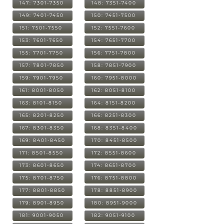
147: 7301-7350
148: 7351-7400
149: 7401-7450
150: 7451-7500
151: 7501-7550
152: 7551-7600
153: 7601-7650
154: 7651-7700
155: 7701-7750
156: 7751-7800
157: 7801-7850
158: 7851-7900
159: 7901-7950
160: 7951-8000
161: 8001-8050
162: 8051-8100
163: 8101-8150
164: 8151-8200
165: 8201-8250
166: 8251-8300
167: 8301-8350
168: 8351-8400
169: 8401-8450
170: 8451-8500
171: 8501-8550
172: 8551-8600
173: 8601-8650
174: 8651-8700
175: 8701-8750
176: 8751-8800
177: 8801-8850
178: 8851-8900
179: 8901-8950
180: 8951-9000
181: 9001-9050
182: 9051-9100