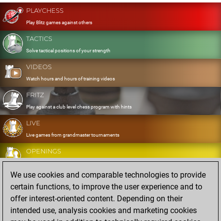
PLAYCHESS
Play Blitz games against others
TACTICS
Solve tactical positions of your strength
VIDEOS
Watch hours and hours of training videos
FRITZ
Play against a club level chess program with hints
LIVE
Live games from grandmaster tournaments
OPENINGS
Develop and exercise your openings
We use cookies and comparable technologies to provide
DATABASE
certain functions, to improve the user experience and to
Eight million strong games
offer interest-oriented content. Depending on their
MYGAMES
intended use, analysis cookies and marketing cookies
Store and analyse your own games in the cloud