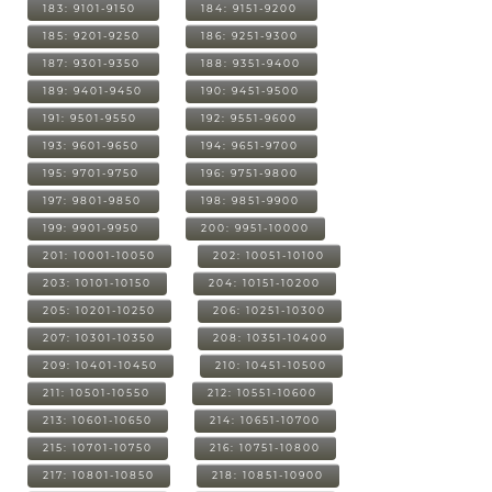
183: 9101-9150
184: 9151-9200
185: 9201-9250
186: 9251-9300
187: 9301-9350
188: 9351-9400
189: 9401-9450
190: 9451-9500
191: 9501-9550
192: 9551-9600
193: 9601-9650
194: 9651-9700
195: 9701-9750
196: 9751-9800
197: 9801-9850
198: 9851-9900
199: 9901-9950
200: 9951-10000
201: 10001-10050
202: 10051-10100
203: 10101-10150
204: 10151-10200
205: 10201-10250
206: 10251-10300
207: 10301-10350
208: 10351-10400
209: 10401-10450
210: 10451-10500
211: 10501-10550
212: 10551-10600
213: 10601-10650
214: 10651-10700
215: 10701-10750
216: 10751-10800
217: 10801-10850
218: 10851-10900