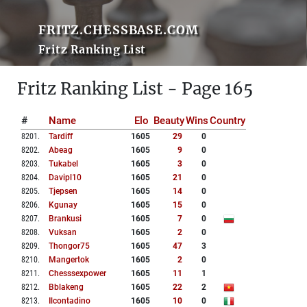
FRITZ.CHESSBASE.COM
Fritz Ranking List
Fritz Ranking List - Page 165
#
Name
Elo
Beauty
Wins
Country
8201
.
Tardiff
1605
29
0
8202
.
Abeag
1605
9
0
8203
.
Tukabel
1605
3
0
8204
.
Davipl10
1605
21
0
8205
.
Tjepsen
1605
14
0
8206
.
Kgunay
1605
15
0
8207
.
Brankusi
1605
7
0
8208
.
Vuksan
1605
2
0
8209
.
Thongor75
1605
47
3
8210
.
Mangertok
1605
2
0
8211
.
Chesssexpower
1605
11
1
8212
.
Bblakeng
1605
22
2
8213
.
Ilcontadino
1605
10
0