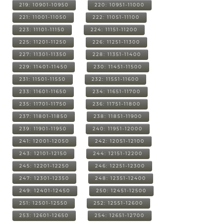
219: 10901-10950
220: 10951-11000
221: 11001-11050
222: 11051-11100
223: 11101-11150
224: 11151-11200
225: 11201-11250
226: 11251-11300
227: 11301-11350
228: 11351-11400
229: 11401-11450
230: 11451-11500
231: 11501-11550
232: 11551-11600
233: 11601-11650
234: 11651-11700
235: 11701-11750
236: 11751-11800
237: 11801-11850
238: 11851-11900
239: 11901-11950
240: 11951-12000
241: 12001-12050
242: 12051-12100
243: 12101-12150
244: 12151-12200
245: 12201-12250
246: 12251-12300
247: 12301-12350
248: 12351-12400
249: 12401-12450
250: 12451-12500
251: 12501-12550
252: 12551-12600
253: 12601-12650
254: 12651-12700