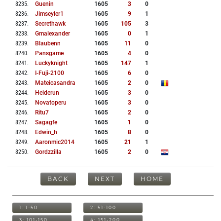
8235
.
Guenin
1605
3
0
8236
.
Jimseyler1
1605
9
1
8237
.
Secrethawk
1605
105
3
8238
.
Gmalexander
1605
0
1
8239
.
Blaubenn
1605
11
0
8240
.
Pansgame
1605
4
0
8241
.
Luckyknight
1605
147
1
8242
.
I-Fuji-2100
1605
6
0
8243
.
Mateicasandra
1605
2
0
8244
.
Heiderun
1605
3
0
8245
.
Novatoperu
1605
3
0
8246
.
Ritu7
1605
2
0
8247
.
Sagagfe
1605
1
0
8248
.
Edwin_h
1605
8
0
8249
.
Aaronmic2014
1605
21
1
8250
.
Gordzzilla
1605
2
0
BACK
NEXT
HOME
1: 1-50
2: 51-100
3: 101-150
4: 151-200