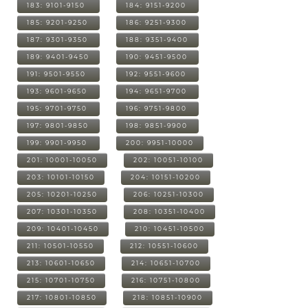
183: 9101-9150
184: 9151-9200
185: 9201-9250
186: 9251-9300
187: 9301-9350
188: 9351-9400
189: 9401-9450
190: 9451-9500
191: 9501-9550
192: 9551-9600
193: 9601-9650
194: 9651-9700
195: 9701-9750
196: 9751-9800
197: 9801-9850
198: 9851-9900
199: 9901-9950
200: 9951-10000
201: 10001-10050
202: 10051-10100
203: 10101-10150
204: 10151-10200
205: 10201-10250
206: 10251-10300
207: 10301-10350
208: 10351-10400
209: 10401-10450
210: 10451-10500
211: 10501-10550
212: 10551-10600
213: 10601-10650
214: 10651-10700
215: 10701-10750
216: 10751-10800
217: 10801-10850
218: 10851-10900