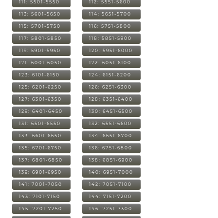
111: 5501-5550
112: 5551-5600
113: 5601-5650
114: 5651-5700
115: 5701-5750
116: 5751-5800
117: 5801-5850
118: 5851-5900
119: 5901-5950
120: 5951-6000
121: 6001-6050
122: 6051-6100
123: 6101-6150
124: 6151-6200
125: 6201-6250
126: 6251-6300
127: 6301-6350
128: 6351-6400
129: 6401-6450
130: 6451-6500
131: 6501-6550
132: 6551-6600
133: 6601-6650
134: 6651-6700
135: 6701-6750
136: 6751-6800
137: 6801-6850
138: 6851-6900
139: 6901-6950
140: 6951-7000
141: 7001-7050
142: 7051-7100
143: 7101-7150
144: 7151-7200
145: 7201-7250
146: 7251-7300