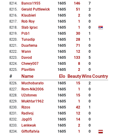
8214
.
Banco1955
1605
146
7
8215
.
Gerald Puttlewick
1605
51
2
8216
.
Klaubieri
1605
2
0
8217
.
Rob Roy
1605
1
0
8218
.
Slab Igrac
1605
1
0
8219
.
Pcb1
1605
30
1
8220
.
Tunadip
1605
28
1
8221
.
Duartema
1605
71
0
8222
.
Wann
1605
12
0
8223
.
Davod
1605
133
5
8224
.
Chewy007
1605
8
0
8225
.
Plavitim
1605
2
0
#
Name
Elo
Beauty
Wins
Country
8226
.
Muchobarato
1605
15
2
8227
.
Rom-Nik2006
1605
1
0
8228
.
U2stones
1605
15
0
8229
.
Mukhtar1962
1605
1
0
8230
.
Rizos
1605
42
1
8231
.
Radivoj
1605
12
0
8232
.
Jpg05
1605
14
0
8233
.
Lenkwak
1605
2
0
8234
.
Giftoflatvia
1605
1
0