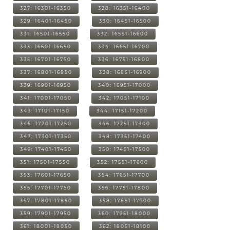
327: 16301-16350
328: 16351-16400
329: 16401-16450
330: 16451-16500
331: 16501-16550
332: 16551-16600
333: 16601-16650
334: 16651-16700
335: 16701-16750
336: 16751-16800
337: 16801-16850
338: 16851-16900
339: 16901-16950
340: 16951-17000
341: 17001-17050
342: 17051-17100
343: 17101-17150
344: 17151-17200
345: 17201-17250
346: 17251-17300
347: 17301-17350
348: 17351-17400
349: 17401-17450
350: 17451-17500
351: 17501-17550
352: 17551-17600
353: 17601-17650
354: 17651-17700
355: 17701-17750
356: 17751-17800
357: 17801-17850
358: 17851-17900
359: 17901-17950
360: 17951-18000
361: 18001-18050
362: 18051-18100