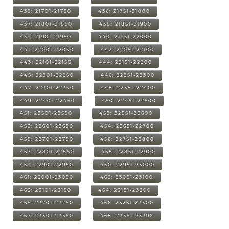
435: 21701-21750
436: 21751-21800
437: 21801-21850
438: 21851-21900
439: 21901-21950
440: 21951-22000
441: 22001-22050
442: 22051-22100
443: 22101-22150
444: 22151-22200
445: 22201-22250
446: 22251-22300
447: 22301-22350
448: 22351-22400
449: 22401-22450
450: 22451-22500
451: 22501-22550
452: 22551-22600
453: 22601-22650
454: 22651-22700
455: 22701-22750
456: 22751-22800
457: 22801-22850
458: 22851-22900
459: 22901-22950
460: 22951-23000
461: 23001-23050
462: 23051-23100
463: 23101-23150
464: 23151-23200
465: 23201-23250
466: 23251-23300
467: 23301-23350
468: 23351-23396