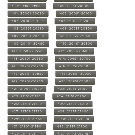
399: 19901-19950
400: 19951-20000
401: 20001-20050
402: 20051-20100
403: 20101-20150
404: 20151-20200
405: 20201-20250
406: 20251-20300
407: 20301-20350
408: 20351-20400
409: 20401-20450
410: 20451-20500
411: 20501-20550
412: 20551-20600
413: 20601-20650
414: 20651-20700
415: 20701-20750
416: 20751-20800
417: 20801-20850
418: 20851-20900
419: 20901-20950
420: 20951-21000
421: 21001-21050
422: 21051-21100
423: 21101-21150
424: 21151-21200
425: 21201-21250
426: 21251-21300
427: 21301-21350
428: 21351-21400
429: 21401-21450
430: 21451-21500
431: 21501-21550
432: 21551-21600
433: 21601-21650
434: 21651-21700