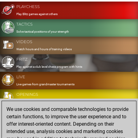
PLAYCHESS
Play Blitz games against others
TACTICS
Solve tactical positions of your strength
VIDEOS
Watch hours and hours of training videos
FRITZ
Play against a club level chess program with hints
LIVE
Live games from grandmaster tournaments
OPENINGS
Develop and exercise your openings
We use cookies and comparable technologies to provide
DATABASE
certain functions, to improve the user experience and to
Eight million strong games
offer interest-oriented content. Depending on their
MYGAMES
intended use, analysis cookies and marketing cookies
Store and analyse your own games in the cloud