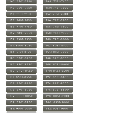
147: 7301-7350
148: 7351-7400
149: 7401-7450
150: 7451-7500
151: 7501-7550
152: 7551-7600
153: 7601-7650
154: 7651-7700
155: 7701-7750
156: 7751-7800
157: 7801-7850
158: 7851-7900
159: 7901-7950
160: 7951-8000
161: 8001-8050
162: 8051-8100
163: 8101-8150
164: 8151-8200
165: 8201-8250
166: 8251-8300
167: 8301-8350
168: 8351-8400
169: 8401-8450
170: 8451-8500
171: 8501-8550
172: 8551-8600
173: 8601-8650
174: 8651-8700
175: 8701-8750
176: 8751-8800
177: 8801-8850
178: 8851-8900
179: 8901-8950
180: 8951-9000
181: 9001-9050
182: 9051-9100