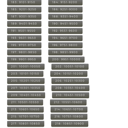
183: 9101-9150
184: 9151-9200
185: 9201-9250
186: 9251-9300
187: 9301-9350
188: 9351-9400
189: 9401-9450
190: 9451-9500
191: 9501-9550
192: 9551-9600
193: 9601-9650
194: 9651-9700
195: 9701-9750
196: 9751-9800
197: 9801-9850
198: 9851-9900
199: 9901-9950
200: 9951-10000
201: 10001-10050
202: 10051-10100
203: 10101-10150
204: 10151-10200
205: 10201-10250
206: 10251-10300
207: 10301-10350
208: 10351-10400
209: 10401-10450
210: 10451-10500
211: 10501-10550
212: 10551-10600
213: 10601-10650
214: 10651-10700
215: 10701-10750
216: 10751-10800
217: 10801-10850
218: 10851-10900