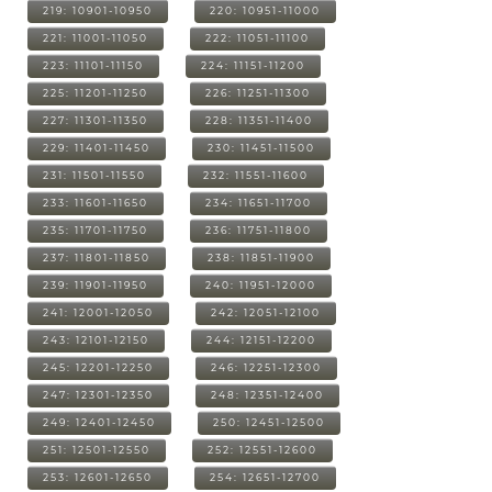
219: 10901-10950
220: 10951-11000
221: 11001-11050
222: 11051-11100
223: 11101-11150
224: 11151-11200
225: 11201-11250
226: 11251-11300
227: 11301-11350
228: 11351-11400
229: 11401-11450
230: 11451-11500
231: 11501-11550
232: 11551-11600
233: 11601-11650
234: 11651-11700
235: 11701-11750
236: 11751-11800
237: 11801-11850
238: 11851-11900
239: 11901-11950
240: 11951-12000
241: 12001-12050
242: 12051-12100
243: 12101-12150
244: 12151-12200
245: 12201-12250
246: 12251-12300
247: 12301-12350
248: 12351-12400
249: 12401-12450
250: 12451-12500
251: 12501-12550
252: 12551-12600
253: 12601-12650
254: 12651-12700