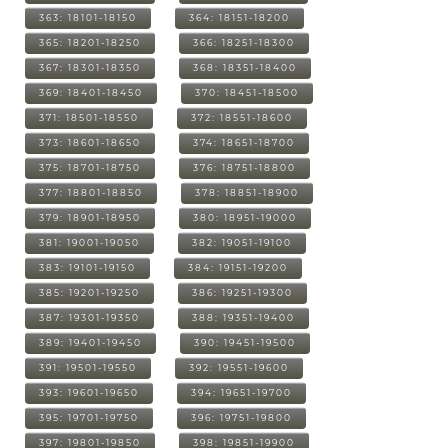
363: 18101-18150
364: 18151-18200
365: 18201-18250
366: 18251-18300
367: 18301-18350
368: 18351-18400
369: 18401-18450
370: 18451-18500
371: 18501-18550
372: 18551-18600
373: 18601-18650
374: 18651-18700
375: 18701-18750
376: 18751-18800
377: 18801-18850
378: 18851-18900
379: 18901-18950
380: 18951-19000
381: 19001-19050
382: 19051-19100
383: 19101-19150
384: 19151-19200
385: 19201-19250
386: 19251-19300
387: 19301-19350
388: 19351-19400
389: 19401-19450
390: 19451-19500
391: 19501-19550
392: 19551-19600
393: 19601-19650
394: 19651-19700
395: 19701-19750
396: 19751-19800
397: 19801-19850
398: 19851-19900