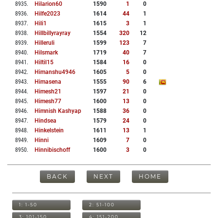
8935
.
Hilarion60
1590
1
0
8936
.
Hilfe2023
1614
44
1
8937
.
Hili1
1615
3
1
8938
.
Hillbillyrayray
1554
320
12
8939
.
Hilleruli
1599
123
7
8940
.
Hilsmark
1719
40
7
8941
.
Hiltil15
1584
16
0
8942
.
Himanshu4946
1605
5
0
8943
.
Himasena
1555
90
6
8944
.
Himesh21
1597
21
0
8945
.
Himesh77
1600
13
0
8946
.
Himnish Kashyap
1588
36
0
8947
.
Hindsea
1579
24
0
8948
.
Hinkelstein
1611
13
1
8949
.
Hinni
1609
7
0
8950
.
Hinnibischoff
1600
3
0
BACK
NEXT
HOME
1: 1-50
2: 51-100
3: 101-150
4: 151-200