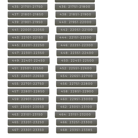
435: 21701-21750
436: 21751-21800
437: 21801-21850
438: 21851-21900
439: 21901-21950
440: 21951-22000
441: 22001-22050
442: 22051-22100
443: 22101-22150
444: 22151-22200
445: 22201-22250
446: 22251-22300
447: 22301-22350
448: 22351-22400
449: 22401-22450
450: 22451-22500
451: 22501-22550
452: 22551-22600
453: 22601-22650
454: 22651-22700
455: 22701-22750
456: 22751-22800
457: 22801-22850
458: 22851-22900
459: 22901-22950
460: 22951-23000
461: 23001-23050
462: 23051-23100
463: 23101-23150
464: 23151-23200
465: 23201-23250
466: 23251-23300
467: 23301-23350
468: 23351-23385