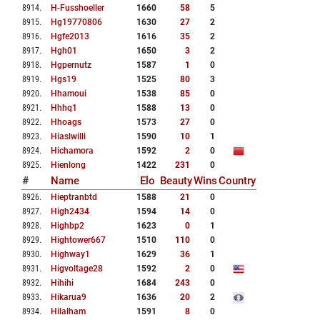
8914
.
H-Fusshoeller
1660
58
5
8915
.
Hg19770806
1630
27
2
8916
.
Hgfe2013
1616
35
2
8917
.
Hgh01
1650
3
2
8918
.
Hgpernutz
1587
1
0
8919
.
Hgs19
1525
80
3
8920
.
Hhamoui
1538
85
0
8921
.
Hhhq1
1588
13
0
8922
.
Hhoags
1573
27
0
8923
.
Hiaslwilli
1590
10
1
8924
.
Hichamora
1592
2
0
8925
.
Hienlong
1422
231
0
#
Name
Elo
Beauty
Wins
Country
8926
.
Hieptranbtd
1588
21
0
8927
.
High2434
1594
14
0
8928
.
Highbp2
1623
0
1
8929
.
Hightower667
1510
110
0
8930
.
Highway1
1629
36
1
8931
.
Higvoltage28
1592
2
0
8932
.
Hihihi
1684
243
0
8933
.
Hikarua9
1636
20
2
8934
.
Hilalham
1591
8
0