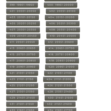
399: 19901-19950
400: 19951-20000
401: 20001-20050
402: 20051-20100
403: 20101-20150
404: 20151-20200
405: 20201-20250
406: 20251-20300
407: 20301-20350
408: 20351-20400
409: 20401-20450
410: 20451-20500
411: 20501-20550
412: 20551-20600
413: 20601-20650
414: 20651-20700
415: 20701-20750
416: 20751-20800
417: 20801-20850
418: 20851-20900
419: 20901-20950
420: 20951-21000
421: 21001-21050
422: 21051-21100
423: 21101-21150
424: 21151-21200
425: 21201-21250
426: 21251-21300
427: 21301-21350
428: 21351-21400
429: 21401-21450
430: 21451-21500
431: 21501-21550
432: 21551-21600
433: 21601-21650
434: 21651-21700