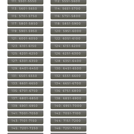
111: 5501-5550
112: 5551-5600
113: 5601-5650
114: 5651-5700
115: 5701-5750
116: 5751-5800
117: 5801-5850
118: 5851-5900
119: 5901-5950
120: 5951-6000
121: 6001-6050
122: 6051-6100
123: 6101-6150
124: 6151-6200
125: 6201-6250
126: 6251-6300
127: 6301-6350
128: 6351-6400
129: 6401-6450
130: 6451-6500
131: 6501-6550
132: 6551-6600
133: 6601-6650
134: 6651-6700
135: 6701-6750
136: 6751-6800
137: 6801-6850
138: 6851-6900
139: 6901-6950
140: 6951-7000
141: 7001-7050
142: 7051-7100
143: 7101-7150
144: 7151-7200
145: 7201-7250
146: 7251-7300