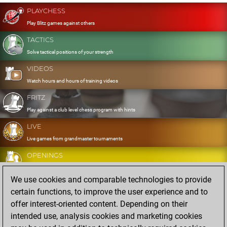
PLAYCHESS
Play Blitz games against others
TACTICS
Solve tactical positions of your strength
VIDEOS
Watch hours and hours of training videos
FRITZ
Play against a club level chess program with hints
LIVE
Live games from grandmaster tournaments
OPENINGS
Develop and exercise your openings
We use cookies and comparable technologies to provide
DATABASE
certain functions, to improve the user experience and to
Eight million strong games
offer interest-oriented content. Depending on their
MYGAMES
intended use, analysis cookies and marketing cookies
Store and analyse your own games in the cloud