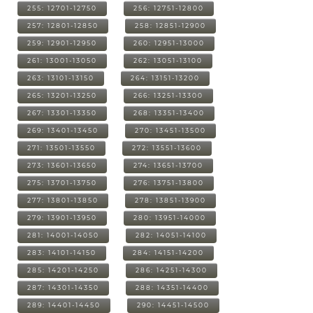
255: 12701-12750
256: 12751-12800
257: 12801-12850
258: 12851-12900
259: 12901-12950
260: 12951-13000
261: 13001-13050
262: 13051-13100
263: 13101-13150
264: 13151-13200
265: 13201-13250
266: 13251-13300
267: 13301-13350
268: 13351-13400
269: 13401-13450
270: 13451-13500
271: 13501-13550
272: 13551-13600
273: 13601-13650
274: 13651-13700
275: 13701-13750
276: 13751-13800
277: 13801-13850
278: 13851-13900
279: 13901-13950
280: 13951-14000
281: 14001-14050
282: 14051-14100
283: 14101-14150
284: 14151-14200
285: 14201-14250
286: 14251-14300
287: 14301-14350
288: 14351-14400
289: 14401-14450
290: 14451-14500