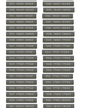
327: 16301-16350
328: 16351-16400
329: 16401-16450
330: 16451-16500
331: 16501-16550
332: 16551-16600
333: 16601-16650
334: 16651-16700
335: 16701-16750
336: 16751-16800
337: 16801-16850
338: 16851-16900
339: 16901-16950
340: 16951-17000
341: 17001-17050
342: 17051-17100
343: 17101-17150
344: 17151-17200
345: 17201-17250
346: 17251-17300
347: 17301-17350
348: 17351-17400
349: 17401-17450
350: 17451-17500
351: 17501-17550
352: 17551-17600
353: 17601-17650
354: 17651-17700
355: 17701-17750
356: 17751-17800
357: 17801-17850
358: 17851-17900
359: 17901-17950
360: 17951-18000
361: 18001-18050
362: 18051-18100