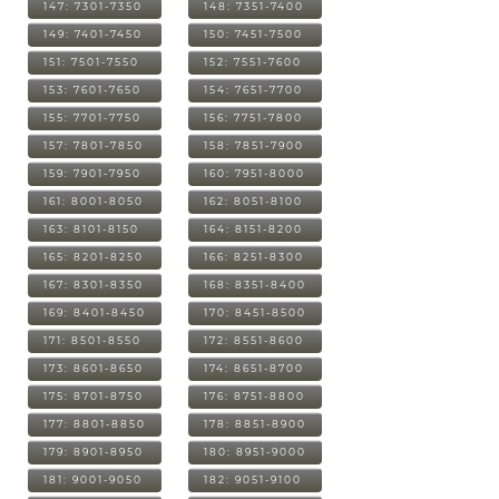
147: 7301-7350
148: 7351-7400
149: 7401-7450
150: 7451-7500
151: 7501-7550
152: 7551-7600
153: 7601-7650
154: 7651-7700
155: 7701-7750
156: 7751-7800
157: 7801-7850
158: 7851-7900
159: 7901-7950
160: 7951-8000
161: 8001-8050
162: 8051-8100
163: 8101-8150
164: 8151-8200
165: 8201-8250
166: 8251-8300
167: 8301-8350
168: 8351-8400
169: 8401-8450
170: 8451-8500
171: 8501-8550
172: 8551-8600
173: 8601-8650
174: 8651-8700
175: 8701-8750
176: 8751-8800
177: 8801-8850
178: 8851-8900
179: 8901-8950
180: 8951-9000
181: 9001-9050
182: 9051-9100