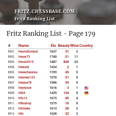
FRITZ.CHESSBASE.COM
Fritz Ranking List
Fritz Ranking List - Page 179
#
Name
Elo
Beauty
Wins
Country
8901
.
Heuristicmind
1637
31
2
8902
.
Heuw73
1740
21
11
8903
.
Heval2015
1487
828
23
8904
.
Hewald
1624
2
1
8905
.
Hexechesslux
1709
45
5
8906
.
Hexmex123
1570
21
0
8907
.
Heyjoe78
1586
55
0
8908
.
Heytyson
1616
3
1
8909
.
Hf65
1429
134
0
8910
.
Hfa13
1673
85
4
8911
.
Hfbishop
1579
10
0
8912
.
Hfcfalke
1613
28
2
8913
.
Hfu
1628
22
2