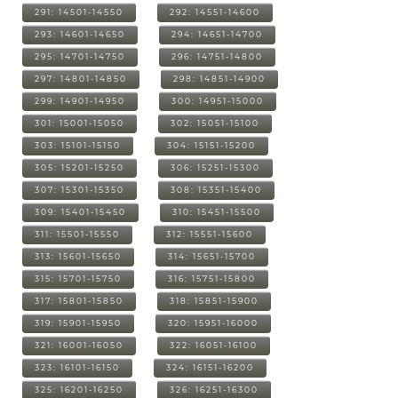
291: 14501-14550
292: 14551-14600
293: 14601-14650
294: 14651-14700
295: 14701-14750
296: 14751-14800
297: 14801-14850
298: 14851-14900
299: 14901-14950
300: 14951-15000
301: 15001-15050
302: 15051-15100
303: 15101-15150
304: 15151-15200
305: 15201-15250
306: 15251-15300
307: 15301-15350
308: 15351-15400
309: 15401-15450
310: 15451-15500
311: 15501-15550
312: 15551-15600
313: 15601-15650
314: 15651-15700
315: 15701-15750
316: 15751-15800
317: 15801-15850
318: 15851-15900
319: 15901-15950
320: 15951-16000
321: 16001-16050
322: 16051-16100
323: 16101-16150
324: 16151-16200
325: 16201-16250
326: 16251-16300