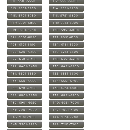
111: 5501-5550
112: 5551-5600
113: 5601-5650
114: 5651-5700
115: 5701-5750
116: 5751-5800
117: 5801-5850
118: 5851-5900
119: 5901-5950
120: 5951-6000
121: 6001-6050
122: 6051-6100
123: 6101-6150
124: 6151-6200
125: 6201-6250
126: 6251-6300
127: 6301-6350
128: 6351-6400
129: 6401-6450
130: 6451-6500
131: 6501-6550
132: 6551-6600
133: 6601-6650
134: 6651-6700
135: 6701-6750
136: 6751-6800
137: 6801-6850
138: 6851-6900
139: 6901-6950
140: 6951-7000
141: 7001-7050
142: 7051-7100
143: 7101-7150
144: 7151-7200
145: 7201-7250
146: 7251-7300