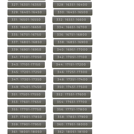
327: 16301-16350
328: 16351-16400
329: 16401-16450
330: 16451-16500
331: 16501-16550
332: 16551-16600
333: 16601-16650
334: 16651-16700
335: 16701-16750
336: 16751-16800
337: 16801-16850
338: 16851-16900
339: 16901-16950
340: 16951-17000
341: 17001-17050
342: 17051-17100
343: 17101-17150
344: 17151-17200
345: 17201-17250
346: 17251-17300
347: 17301-17350
348: 17351-17400
349: 17401-17450
350: 17451-17500
351: 17501-17550
352: 17551-17600
353: 17601-17650
354: 17651-17700
355: 17701-17750
356: 17751-17800
357: 17801-17850
358: 17851-17900
359: 17901-17950
360: 17951-18000
361: 18001-18050
362: 18051-18100