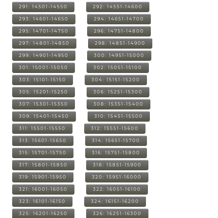
291: 14501-14550
292: 14551-14600
293: 14601-14650
294: 14651-14700
295: 14701-14750
296: 14751-14800
297: 14801-14850
298: 14851-14900
299: 14901-14950
300: 14951-15000
301: 15001-15050
302: 15051-15100
303: 15101-15150
304: 15151-15200
305: 15201-15250
306: 15251-15300
307: 15301-15350
308: 15351-15400
309: 15401-15450
310: 15451-15500
311: 15501-15550
312: 15551-15600
313: 15601-15650
314: 15651-15700
315: 15701-15750
316: 15751-15800
317: 15801-15850
318: 15851-15900
319: 15901-15950
320: 15951-16000
321: 16001-16050
322: 16051-16100
323: 16101-16150
324: 16151-16200
325: 16201-16250
326: 16251-16300