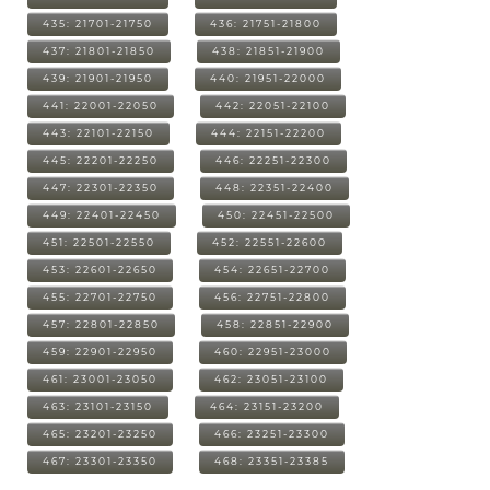
435: 21701-21750
436: 21751-21800
437: 21801-21850
438: 21851-21900
439: 21901-21950
440: 21951-22000
441: 22001-22050
442: 22051-22100
443: 22101-22150
444: 22151-22200
445: 22201-22250
446: 22251-22300
447: 22301-22350
448: 22351-22400
449: 22401-22450
450: 22451-22500
451: 22501-22550
452: 22551-22600
453: 22601-22650
454: 22651-22700
455: 22701-22750
456: 22751-22800
457: 22801-22850
458: 22851-22900
459: 22901-22950
460: 22951-23000
461: 23001-23050
462: 23051-23100
463: 23101-23150
464: 23151-23200
465: 23201-23250
466: 23251-23300
467: 23301-23350
468: 23351-23385