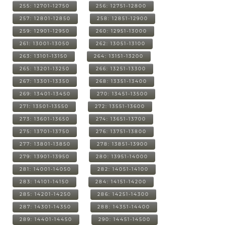
255: 12701-12750
256: 12751-12800
257: 12801-12850
258: 12851-12900
259: 12901-12950
260: 12951-13000
261: 13001-13050
262: 13051-13100
263: 13101-13150
264: 13151-13200
265: 13201-13250
266: 13251-13300
267: 13301-13350
268: 13351-13400
269: 13401-13450
270: 13451-13500
271: 13501-13550
272: 13551-13600
273: 13601-13650
274: 13651-13700
275: 13701-13750
276: 13751-13800
277: 13801-13850
278: 13851-13900
279: 13901-13950
280: 13951-14000
281: 14001-14050
282: 14051-14100
283: 14101-14150
284: 14151-14200
285: 14201-14250
286: 14251-14300
287: 14301-14350
288: 14351-14400
289: 14401-14450
290: 14451-14500