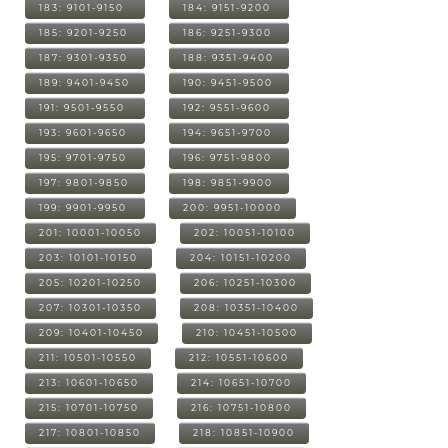
183: 9101-9150
184: 9151-9200
185: 9201-9250
186: 9251-9300
187: 9301-9350
188: 9351-9400
189: 9401-9450
190: 9451-9500
191: 9501-9550
192: 9551-9600
193: 9601-9650
194: 9651-9700
195: 9701-9750
196: 9751-9800
197: 9801-9850
198: 9851-9900
199: 9901-9950
200: 9951-10000
201: 10001-10050
202: 10051-10100
203: 10101-10150
204: 10151-10200
205: 10201-10250
206: 10251-10300
207: 10301-10350
208: 10351-10400
209: 10401-10450
210: 10451-10500
211: 10501-10550
212: 10551-10600
213: 10601-10650
214: 10651-10700
215: 10701-10750
216: 10751-10800
217: 10801-10850
218: 10851-10900