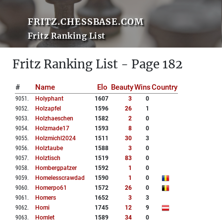
FRITZ.CHESSBASE.COM
Fritz Ranking List
Fritz Ranking List - Page 182
#
Name
Elo
Beauty
Wins
Country
9051
.
Holyphant
1607
3
0
9052
.
Holzapfel
1596
26
1
9053
.
Holzhaeschen
1582
2
0
9054
.
Holzmade17
1593
8
0
9055
.
Holzmichl2024
1511
30
3
9056
.
Holztaube
1588
3
0
9057
.
Holztisch
1519
83
0
9058
.
Hombergpatzer
1592
1
0
9059
.
Homelesscrawdad
1590
1
0
9060
.
Homerpo61
1572
26
0
9061
.
Homers
1652
3
3
9062
.
Homi
1745
12
9
9063
.
Homlet
1589
34
0