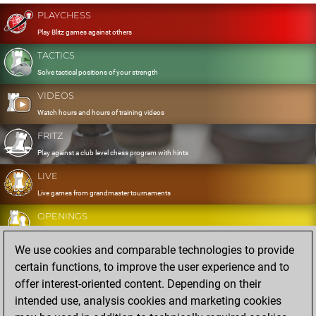
PLAYCHESS
Play Blitz games against others
TACTICS
Solve tactical positions of your strength
VIDEOS
Watch hours and hours of training videos
FRITZ
Play against a club level chess program with hints
LIVE
Live games from grandmaster tournaments
OPENINGS
Develop and exercise your openings
We use cookies and comparable technologies to provide
DATABASE
certain functions, to improve the user experience and to
Eight million strong games
offer interest-oriented content. Depending on their
MYGAMES
intended use, analysis cookies and marketing cookies
Store and analyse your own games in the cloud