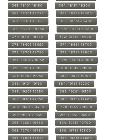
363: 18101-18150
364: 18151-18200
365: 18201-18250
366: 18251-18300
367: 18301-18350
368: 18351-18400
369: 18401-18450
370: 18451-18500
371: 18501-18550
372: 18551-18600
373: 18601-18650
374: 18651-18700
375: 18701-18750
376: 18751-18800
377: 18801-18850
378: 18851-18900
379: 18901-18950
380: 18951-19000
381: 19001-19050
382: 19051-19100
383: 19101-19150
384: 19151-19200
385: 19201-19250
386: 19251-19300
387: 19301-19350
388: 19351-19400
389: 19401-19450
390: 19451-19500
391: 19501-19550
392: 19551-19600
393: 19601-19650
394: 19651-19700
395: 19701-19750
396: 19751-19800
397: 19801-19850
398: 19851-19900