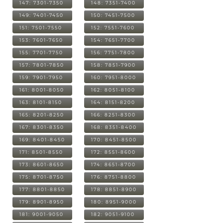
147: 7301-7350
148: 7351-7400
149: 7401-7450
150: 7451-7500
151: 7501-7550
152: 7551-7600
153: 7601-7650
154: 7651-7700
155: 7701-7750
156: 7751-7800
157: 7801-7850
158: 7851-7900
159: 7901-7950
160: 7951-8000
161: 8001-8050
162: 8051-8100
163: 8101-8150
164: 8151-8200
165: 8201-8250
166: 8251-8300
167: 8301-8350
168: 8351-8400
169: 8401-8450
170: 8451-8500
171: 8501-8550
172: 8551-8600
173: 8601-8650
174: 8651-8700
175: 8701-8750
176: 8751-8800
177: 8801-8850
178: 8851-8900
179: 8901-8950
180: 8951-9000
181: 9001-9050
182: 9051-9100