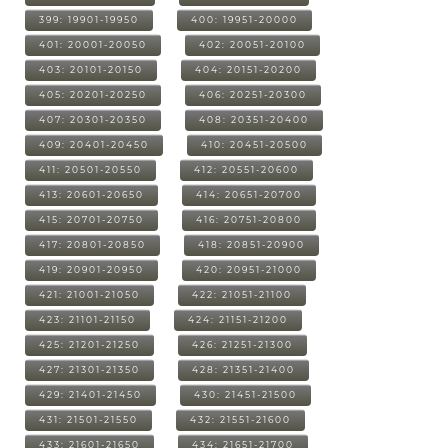
399: 19901-19950
400: 19951-20000
401: 20001-20050
402: 20051-20100
403: 20101-20150
404: 20151-20200
405: 20201-20250
406: 20251-20300
407: 20301-20350
408: 20351-20400
409: 20401-20450
410: 20451-20500
411: 20501-20550
412: 20551-20600
413: 20601-20650
414: 20651-20700
415: 20701-20750
416: 20751-20800
417: 20801-20850
418: 20851-20900
419: 20901-20950
420: 20951-21000
421: 21001-21050
422: 21051-21100
423: 21101-21150
424: 21151-21200
425: 21201-21250
426: 21251-21300
427: 21301-21350
428: 21351-21400
429: 21401-21450
430: 21451-21500
431: 21501-21550
432: 21551-21600
433: 21601-21650
434: 21651-21700