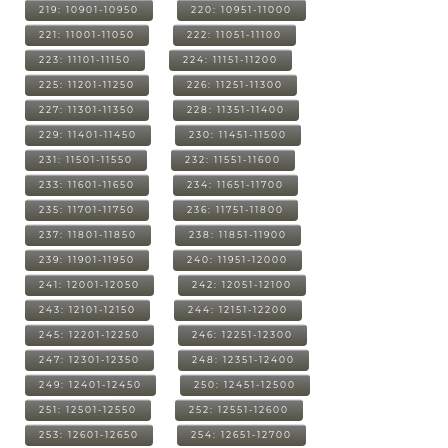
219: 10901-10950
220: 10951-11000
221: 11001-11050
222: 11051-11100
223: 11101-11150
224: 11151-11200
225: 11201-11250
226: 11251-11300
227: 11301-11350
228: 11351-11400
229: 11401-11450
230: 11451-11500
231: 11501-11550
232: 11551-11600
233: 11601-11650
234: 11651-11700
235: 11701-11750
236: 11751-11800
237: 11801-11850
238: 11851-11900
239: 11901-11950
240: 11951-12000
241: 12001-12050
242: 12051-12100
243: 12101-12150
244: 12151-12200
245: 12201-12250
246: 12251-12300
247: 12301-12350
248: 12351-12400
249: 12401-12450
250: 12451-12500
251: 12501-12550
252: 12551-12600
253: 12601-12650
254: 12651-12700