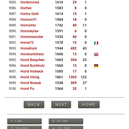
9085
.
Hordonorxd
1616
29
1
9086
.
Horhec
1583
8
0
9087
.
Horira-Gold
1614
15
1
9088
.
Horizon91
1584
18
0
9089
.
Hörnichts
1742
40
11
9090
.
Horonkylae
1591
6
0
9091
.
Horrormonster
1535
40
0
9092
.
Horse72
1578
15
0
9093
.
Horsetram
1944
402
43
9094
.
Horshamchess
1606
13
0
9095
.
Horst Bergstein
1603
304
23
9096
.
Horst Buchholz
1560
15
0
9097
.
Horst Hollseck
1585
17
0
9098
.
Horst Hönig
1861
1303
122
9099
.
Horst Nowak
1538
309
27
9100
.
Horst Pu
1564
32
1
BACK
NEXT
HOME
1: 1-50
2: 51-100
3: 101-150
4: 151-200