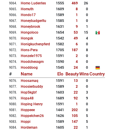
9064
.
Homo Ludentes
1555
469
26
9065
.
Homuth
1609
8
0
9066
.
Hondo17
1589
1
0
9067
.
Honeybadgerltu
1585
1
0
9068
.
Honeybrook
1631
9
1
9069
.
Hongoloco
1654
53
15
9070
.
Hongsk
1542
49
4
9071
.
Honigkuchenpferd
1582
6
0
9072
.
Hons-Pera
1705
187
8
9073
.
Honzele1975
1591
2
0
9074
.
Hoodchessgm
1590
4
0
9075
.
Hooddoog
1545
24
0
#
Name
Elo
Beauty
Wins
Country
9076
.
Hoosamaq
1591
13
0
9077
.
Hoosierbuddy
1589
2
0
9078
.
Hop5kgbf
1603
22
3
9079
.
Hopa48
1689
92
9
9080
.
Hoping Henry
1591
1
0
9081
.
Hoppeee
1441
202
0
9082
.
Hoppelchen26
1626
105
5
9083
.
Hoppi
1589
147
5
9084
.
Hordeman
1605
22
1