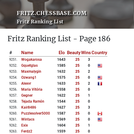
FRITZ.CHESSBASE.COM
Fritz Ranking List
Fritz Ranking List - Page 186
#
Name
Elo
Beauty
Wins
Country
9251
.
Wogakarosa
1643
25
3
9252
.
Gquetglas
1585
25
0
9253
.
Maxmalygin
1632
25
2
9254
.
Ozwang1
1575
25
0
9255
.
Alexvr
1633
25
2
9256
.
Maria Vitória
1558
25
0
9257
.
Gegner
1622
25
1
9258
.
Tejada Ramón
1544
25
0
9259
.
Kair8486
1627
25
3
9260
.
Puzzlesolver5000
1587
25
0
9261
.
Wintacs
1569
25
0
9262
.
Exix
1604
25
1
9263
.
Ferdz2
1559
25
0