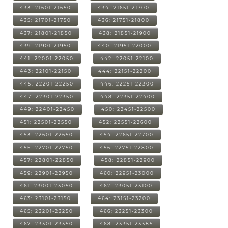
433: 21601-21650
434: 21651-21700
435: 21701-21750
436: 21751-21800
437: 21801-21850
438: 21851-21900
439: 21901-21950
440: 21951-22000
441: 22001-22050
442: 22051-22100
443: 22101-22150
444: 22151-22200
445: 22201-22250
446: 22251-22300
447: 22301-22350
448: 22351-22400
449: 22401-22450
450: 22451-22500
451: 22501-22550
452: 22551-22600
453: 22601-22650
454: 22651-22700
455: 22701-22750
456: 22751-22800
457: 22801-22850
458: 22851-22900
459: 22901-22950
460: 22951-23000
461: 23001-23050
462: 23051-23100
463: 23101-23150
464: 23151-23200
465: 23201-23250
466: 23251-23300
467: 23301-23350
468: 23351-23385