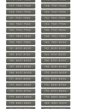
147: 7301-7350
148: 7351-7400
149: 7401-7450
150: 7451-7500
151: 7501-7550
152: 7551-7600
153: 7601-7650
154: 7651-7700
155: 7701-7750
156: 7751-7800
157: 7801-7850
158: 7851-7900
159: 7901-7950
160: 7951-8000
161: 8001-8050
162: 8051-8100
163: 8101-8150
164: 8151-8200
165: 8201-8250
166: 8251-8300
167: 8301-8350
168: 8351-8400
169: 8401-8450
170: 8451-8500
171: 8501-8550
172: 8551-8600
173: 8601-8650
174: 8651-8700
175: 8701-8750
176: 8751-8800
177: 8801-8850
178: 8851-8900
179: 8901-8950
180: 8951-9000