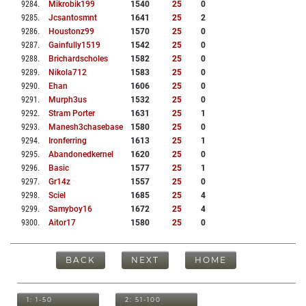
9284
.
Mikrobik199
1540
25
0
9285
.
Jcsantosmnt
1641
25
2
9286
.
Houstonz99
1570
25
0
9287
.
Gainfully1519
1542
25
0
9288
.
Brichardscholes
1582
25
0
9289
.
Nikola712
1583
25
0
9290
.
Ehan
1606
25
0
9291
.
Murph3us
1532
25
0
9292
.
Stram Porter
1631
25
1
9293
.
Manesh3chasebase
1580
25
0
9294
.
Ironferring
1613
25
1
9295
.
Abandonedkernel
1620
25
0
9296
.
Basic
1577
25
1
9297
.
Gr14z
1557
25
0
9298
.
Sciel
1685
25
4
9299
.
Samyboy16
1672
25
4
9300
.
Aitor17
1580
25
0
BACK
NEXT
HOME
1: 1-50
2: 51-100