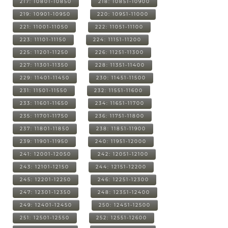
217: 10801-10850
218: 10851-10900
219: 10901-10950
220: 10951-11000
221: 11001-11050
222: 11051-11100
223: 11101-11150
224: 11151-11200
225: 11201-11250
226: 11251-11300
227: 11301-11350
228: 11351-11400
229: 11401-11450
230: 11451-11500
231: 11501-11550
232: 11551-11600
233: 11601-11650
234: 11651-11700
235: 11701-11750
236: 11751-11800
237: 11801-11850
238: 11851-11900
239: 11901-11950
240: 11951-12000
241: 12001-12050
242: 12051-12100
243: 12101-12150
244: 12151-12200
245: 12201-12250
246: 12251-12300
247: 12301-12350
248: 12351-12400
249: 12401-12450
250: 12451-12500
251: 12501-12550
252: 12551-12600