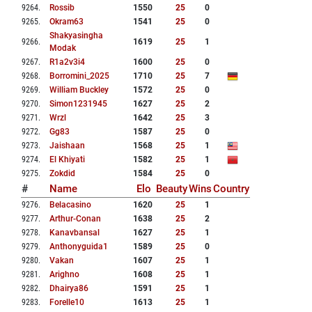
9264
.
Rossib
1550
25
0
9265
.
Okram63
1541
25
0
Shakyasingha
9266
.
1619
25
1
Modak
9267
.
R1a2v3i4
1600
25
0
9268
.
Borromini_2025
1710
25
7
9269
.
William Buckley
1572
25
0
9270
.
Simon1231945
1627
25
2
9271
.
Wrzl
1642
25
3
9272
.
Gg83
1587
25
0
9273
.
Jaishaan
1568
25
1
9274
.
El Khiyati
1582
25
1
9275
.
Zokdid
1584
25
0
#
Name
Elo
Beauty
Wins
Country
9276
.
Belacasino
1620
25
1
9277
.
Arthur-Conan
1638
25
2
9278
.
Kanavbansal
1627
25
1
9279
.
Anthonyguida1
1589
25
0
9280
.
Vakan
1607
25
1
9281
.
Arighno
1608
25
1
9282
.
Dhairya86
1591
25
1
9283
.
Forelle10
1613
25
1