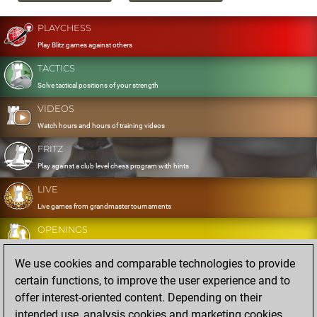
PLAYCHESS
Play Blitz games against others
TACTICS
Solve tactical positions of your strength
VIDEOS
Watch hours and hours of training videos
FRITZ
Play against a club level chess program with hints
LIVE
Live games from grandmaster tournaments
OPENINGS
Develop and exercise your openings
We use cookies and comparable technologies to provide
DATABASE
certain functions, to improve the user experience and to
Eight million strong games
offer interest-oriented content. Depending on their
MYGAMES
intended use, analysis cookies and marketing cookies