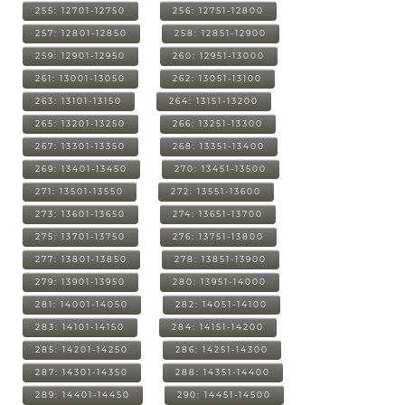
255: 12701-12750
256: 12751-12800
257: 12801-12850
258: 12851-12900
259: 12901-12950
260: 12951-13000
261: 13001-13050
262: 13051-13100
263: 13101-13150
264: 13151-13200
265: 13201-13250
266: 13251-13300
267: 13301-13350
268: 13351-13400
269: 13401-13450
270: 13451-13500
271: 13501-13550
272: 13551-13600
273: 13601-13650
274: 13651-13700
275: 13701-13750
276: 13751-13800
277: 13801-13850
278: 13851-13900
279: 13901-13950
280: 13951-14000
281: 14001-14050
282: 14051-14100
283: 14101-14150
284: 14151-14200
285: 14201-14250
286: 14251-14300
287: 14301-14350
288: 14351-14400
289: 14401-14450
290: 14451-14500