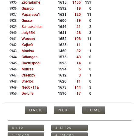
9935
.
Zebradame
1615
1455
159
9936
.
Quargo
1592
19
0
9937
.
Paparapa1
1631
120
11
9938
.
Gusser
1600
19
0
9939
.
Schackahlen
1646
21
2
9940
.
Joly654
1641
28
3
9941
.
Wasson
1652
108
11
9942
.
Kajke0
1625
11
1
9943
.
Mooisa
1460
32
1
9944
.
Cdlangan
1575
43
0
9945
.
Cactuspool
1595
14
0
9946
.
Mutras
1594
5
0
9947
.
Craebby
1612
3
1
9948
.
Sherloc
1620
11
0
9949
.
Neo0711a
1673
144
3
9950
.
Do-Life
1590
17
0
BACK
NEXT
HOME
1: 1-50
2: 51-100
3: 101-150
4: 151-200