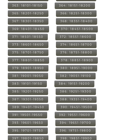
363: 18101-18150
364: 18151-18200
365: 18201-18250
366: 18251-18300
367: 18301-18350
368: 18351-18400
369: 18401-18450
370: 18451-18500
371: 18501-18550
372: 18551-18600
373: 18601-18650
374: 18651-18700
375: 18701-18750
376: 18751-18800
377: 18801-18850
378: 18851-18900
379: 18901-18950
380: 18951-19000
381: 19001-19050
382: 19051-19100
383: 19101-19150
384: 19151-19200
385: 19201-19250
386: 19251-19300
387: 19301-19350
388: 19351-19400
389: 19401-19450
390: 19451-19500
391: 19501-19550
392: 19551-19600
393: 19601-19650
394: 19651-19700
395: 19701-19750
396: 19751-19800
397: 19801-19850
398: 19851-19900