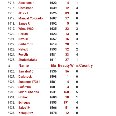
9914
.
Absoluman
1623
4
1
9915
.
Chessrobo
1639
12
3
9916
.
Jl1221
1525
89
0
9917
.
Manuel Colorado
1607
17
0
9918
.
Sauze R
1592
5
0
9919
.
Wima1980
1635
23
3
9920
.
Pelkas
1523
13
0
9921
.
Ntroisi
1657
16
3
9922
.
Gerhard55
1614
20
1
9923
.
Netedt
1593
12
2
9924
.
Roveth
1581
33
4
9925
.
Studentataka
1611
27
1
#
Name
Elo
Beauty
Wins
Country
9926
.
Jawabri10
1536
56
0
9927
.
Darknock
1598
1
0
9928
.
Susanne 17364
1581
4
0
9929
.
Salômbo
1601
3
0
9930
.
Riddhi Khanna
1531
160
5
9931
.
Holhen
1609
18
1
9932
.
Echeque
1553
191
4
9933
.
Salvo19
1566
51
0
9934
.
Xetagurov
1578
12
0