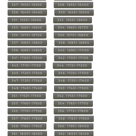
327: 16301-16350
328: 16351-16400
329: 16401-16450
330: 16451-16500
331: 16501-16550
332: 16551-16600
333: 16601-16650
334: 16651-16700
335: 16701-16750
336: 16751-16800
337: 16801-16850
338: 16851-16900
339: 16901-16950
340: 16951-17000
341: 17001-17050
342: 17051-17100
343: 17101-17150
344: 17151-17200
345: 17201-17250
346: 17251-17300
347: 17301-17350
348: 17351-17400
349: 17401-17450
350: 17451-17500
351: 17501-17550
352: 17551-17600
353: 17601-17650
354: 17651-17700
355: 17701-17750
356: 17751-17800
357: 17801-17850
358: 17851-17900
359: 17901-17950
360: 17951-18000
361: 18001-18050
362: 18051-18100