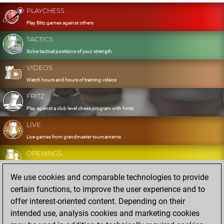
PLAYCHESS
Play Blitz games against others
TACTICS
Solve tactical positions of your strength
VIDEOS
Watch hours and hours of training videos
FRITZ
Play against a club level chess program with hints
LIVE
Live games from grandmaster tournaments
OPENINGS
Develop and exercise your openings
We use cookies and comparable technologies to provide
DATABASE
certain functions, to improve the user experience and to
Eight million strong games
offer interest-oriented content. Depending on their
MYGAMES
intended use, analysis cookies and marketing cookies
Store and analyse your own games in the cloud