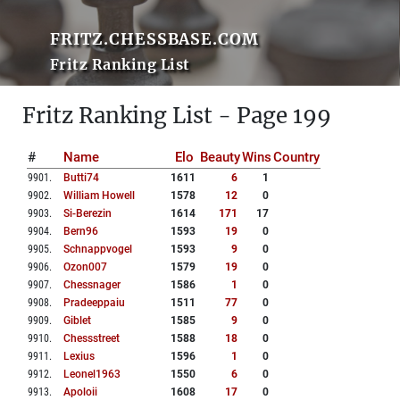
FRITZ.CHESSBASE.COM
Fritz Ranking List
Fritz Ranking List - Page 199
#
Name
Elo
Beauty
Wins
Country
9901
.
Butti74
1611
6
1
9902
.
William Howell
1578
12
0
9903
.
Si-Berezin
1614
171
17
9904
.
Bern96
1593
19
0
9905
.
Schnappvogel
1593
9
0
9906
.
Ozon007
1579
19
0
9907
.
Chessnager
1586
1
0
9908
.
Pradeeppaiu
1511
77
0
9909
.
Giblet
1585
9
0
9910
.
Chessstreet
1588
18
0
9911
.
Lexius
1596
1
0
9912
.
Leonel1963
1550
6
0
9913
.
Apoloii
1608
17
0