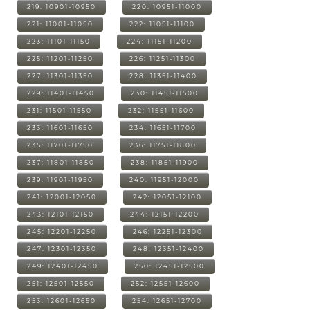
219: 10901-10950
220: 10951-11000
221: 11001-11050
222: 11051-11100
223: 11101-11150
224: 11151-11200
225: 11201-11250
226: 11251-11300
227: 11301-11350
228: 11351-11400
229: 11401-11450
230: 11451-11500
231: 11501-11550
232: 11551-11600
233: 11601-11650
234: 11651-11700
235: 11701-11750
236: 11751-11800
237: 11801-11850
238: 11851-11900
239: 11901-11950
240: 11951-12000
241: 12001-12050
242: 12051-12100
243: 12101-12150
244: 12151-12200
245: 12201-12250
246: 12251-12300
247: 12301-12350
248: 12351-12400
249: 12401-12450
250: 12451-12500
251: 12501-12550
252: 12551-12600
253: 12601-12650
254: 12651-12700