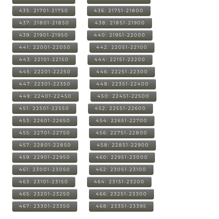
435: 21701-21750
436: 21751-21800
437: 21801-21850
438: 21851-21900
439: 21901-21950
440: 21951-22000
441: 22001-22050
442: 22051-22100
443: 22101-22150
444: 22151-22200
445: 22201-22250
446: 22251-22300
447: 22301-22350
448: 22351-22400
449: 22401-22450
450: 22451-22500
451: 22501-22550
452: 22551-22600
453: 22601-22650
454: 22651-22700
455: 22701-22750
456: 22751-22800
457: 22801-22850
458: 22851-22900
459: 22901-22950
460: 22951-23000
461: 23001-23050
462: 23051-23100
463: 23101-23150
464: 23151-23200
465: 23201-23250
466: 23251-23300
467: 23301-23350
468: 23351-23395