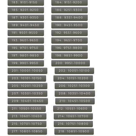
183: 9101-9150
184: 9151-9200
185: 9201-9250
186: 9251-9300
187: 9301-9350
188: 9351-9400
189: 9401-9450
190: 9451-9500
191: 9501-9550
192: 9551-9600
193: 9601-9650
194: 9651-9700
195: 9701-9750
196: 9751-9800
197: 9801-9850
198: 9851-9900
199: 9901-9950
200: 9951-10000
201: 10001-10050
202: 10051-10100
203: 10101-10150
204: 10151-10200
205: 10201-10250
206: 10251-10300
207: 10301-10350
208: 10351-10400
209: 10401-10450
210: 10451-10500
211: 10501-10550
212: 10551-10600
213: 10601-10650
214: 10651-10700
215: 10701-10750
216: 10751-10800
217: 10801-10850
218: 10851-10900