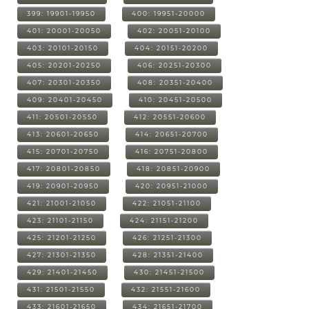
399: 19901-19950
400: 19951-20000
401: 20001-20050
402: 20051-20100
403: 20101-20150
404: 20151-20200
405: 20201-20250
406: 20251-20300
407: 20301-20350
408: 20351-20400
409: 20401-20450
410: 20451-20500
411: 20501-20550
412: 20551-20600
413: 20601-20650
414: 20651-20700
415: 20701-20750
416: 20751-20800
417: 20801-20850
418: 20851-20900
419: 20901-20950
420: 20951-21000
421: 21001-21050
422: 21051-21100
423: 21101-21150
424: 21151-21200
425: 21201-21250
426: 21251-21300
427: 21301-21350
428: 21351-21400
429: 21401-21450
430: 21451-21500
431: 21501-21550
432: 21551-21600
433: 21601-21650
434: 21651-21700