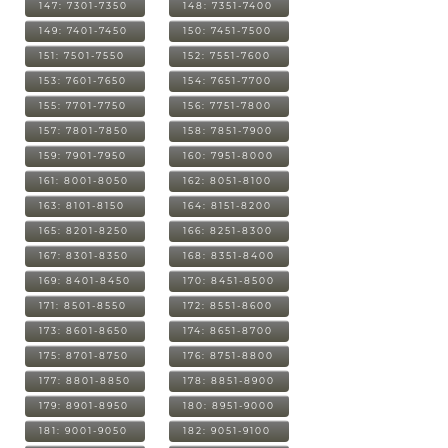
147: 7301-7350
148: 7351-7400
149: 7401-7450
150: 7451-7500
151: 7501-7550
152: 7551-7600
153: 7601-7650
154: 7651-7700
155: 7701-7750
156: 7751-7800
157: 7801-7850
158: 7851-7900
159: 7901-7950
160: 7951-8000
161: 8001-8050
162: 8051-8100
163: 8101-8150
164: 8151-8200
165: 8201-8250
166: 8251-8300
167: 8301-8350
168: 8351-8400
169: 8401-8450
170: 8451-8500
171: 8501-8550
172: 8551-8600
173: 8601-8650
174: 8651-8700
175: 8701-8750
176: 8751-8800
177: 8801-8850
178: 8851-8900
179: 8901-8950
180: 8951-9000
181: 9001-9050
182: 9051-9100