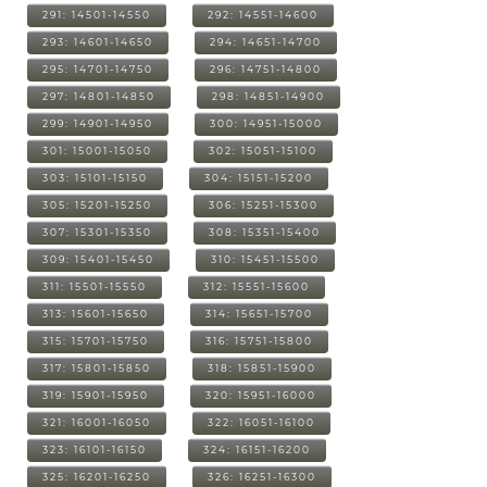
291: 14501-14550
292: 14551-14600
293: 14601-14650
294: 14651-14700
295: 14701-14750
296: 14751-14800
297: 14801-14850
298: 14851-14900
299: 14901-14950
300: 14951-15000
301: 15001-15050
302: 15051-15100
303: 15101-15150
304: 15151-15200
305: 15201-15250
306: 15251-15300
307: 15301-15350
308: 15351-15400
309: 15401-15450
310: 15451-15500
311: 15501-15550
312: 15551-15600
313: 15601-15650
314: 15651-15700
315: 15701-15750
316: 15751-15800
317: 15801-15850
318: 15851-15900
319: 15901-15950
320: 15951-16000
321: 16001-16050
322: 16051-16100
323: 16101-16150
324: 16151-16200
325: 16201-16250
326: 16251-16300