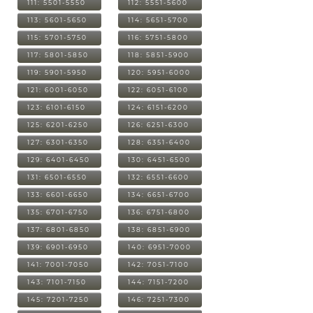
111: 5501-5550
112: 5551-5600
113: 5601-5650
114: 5651-5700
115: 5701-5750
116: 5751-5800
117: 5801-5850
118: 5851-5900
119: 5901-5950
120: 5951-6000
121: 6001-6050
122: 6051-6100
123: 6101-6150
124: 6151-6200
125: 6201-6250
126: 6251-6300
127: 6301-6350
128: 6351-6400
129: 6401-6450
130: 6451-6500
131: 6501-6550
132: 6551-6600
133: 6601-6650
134: 6651-6700
135: 6701-6750
136: 6751-6800
137: 6801-6850
138: 6851-6900
139: 6901-6950
140: 6951-7000
141: 7001-7050
142: 7051-7100
143: 7101-7150
144: 7151-7200
145: 7201-7250
146: 7251-7300