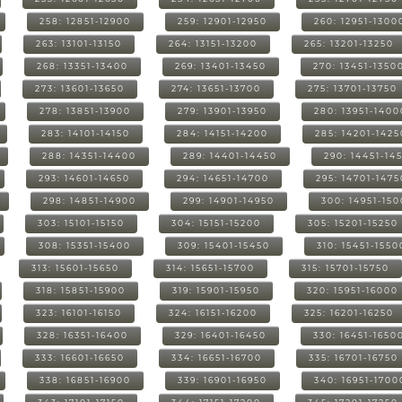
258: 12851-12900
259: 12901-12950
260: 12951-1300
263: 13101-13150
264: 13151-13200
265: 13201-13250
268: 13351-13400
269: 13401-13450
270: 13451-1350
273: 13601-13650
274: 13651-13700
275: 13701-13750
278: 13851-13900
279: 13901-13950
280: 13951-1400
283: 14101-14150
284: 14151-14200
285: 14201-1425
288: 14351-14400
289: 14401-14450
290: 14451-14
293: 14601-14650
294: 14651-14700
295: 14701-1475
298: 14851-14900
299: 14901-14950
300: 14951-15
303: 15101-15150
304: 15151-15200
305: 15201-15250
308: 15351-15400
309: 15401-15450
310: 15451-1550
313: 15601-15650
314: 15651-15700
315: 15701-15750
318: 15851-15900
319: 15901-15950
320: 15951-16000
323: 16101-16150
324: 16151-16200
325: 16201-16250
328: 16351-16400
329: 16401-16450
330: 16451-1650
333: 16601-16650
334: 16651-16700
335: 16701-16750
338: 16851-16900
339: 16901-16950
340: 16951-1700