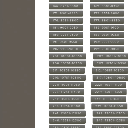
166: 8251-8300
167: 8301-8350
171: 8501-8550
172: 8551-8600
176: 8751-8800
177: 8801-8850
181: 9001-9050
182: 9051-9100
186: 9251-9300
187: 9301-9350
191: 9501-9550
192: 9551-9600
196: 9751-9800
197: 9801-9850
201: 10001-10050
202: 10051-10100
206: 10251-10300
207: 10301-10350
211: 10501-10550
212: 10551-10600
216: 10751-10800
217: 10801-10850
221: 11001-11050
222: 11051-11100
226: 11251-11300
227: 11301-11350
231: 11501-11550
232: 11551-11600
236: 11751-11800
237: 11801-11850
241: 12001-12050
242: 12051-12100
246: 12251-12300
247: 12301-12350
251: 12501-12550
252: 12551-12600