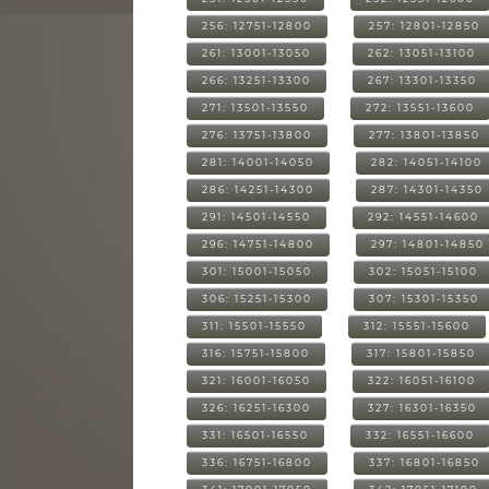
256: 12751-12800
257: 12801-12850
261: 13001-13050
262: 13051-13100
266: 13251-13300
267: 13301-13350
271: 13501-13550
272: 13551-13600
276: 13751-13800
277: 13801-13850
281: 14001-14050
282: 14051-14100
286: 14251-14300
287: 14301-14350
291: 14501-14550
292: 14551-14600
296: 14751-14800
297: 14801-14850
301: 15001-15050
302: 15051-15100
306: 15251-15300
307: 15301-15350
311: 15501-15550
312: 15551-15600
316: 15751-15800
317: 15801-15850
321: 16001-16050
322: 16051-16100
326: 16251-16300
327: 16301-16350
331: 16501-16550
332: 16551-16600
336: 16751-16800
337: 16801-16850