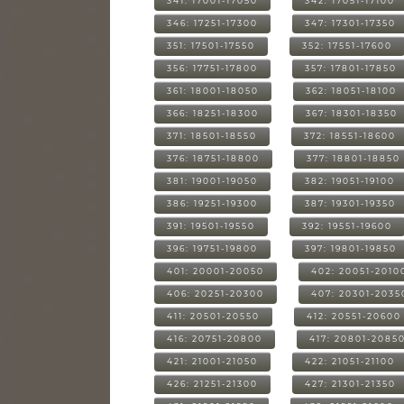
341: 17001-17050
342: 17051-17100
346: 17251-17300
347: 17301-17350
351: 17501-17550
352: 17551-17600
356: 17751-17800
357: 17801-17850
361: 18001-18050
362: 18051-18100
366: 18251-18300
367: 18301-18350
371: 18501-18550
372: 18551-18600
376: 18751-18800
377: 18801-18850
381: 19001-19050
382: 19051-19100
386: 19251-19300
387: 19301-19350
391: 19501-19550
392: 19551-19600
396: 19751-19800
397: 19801-19850
401: 20001-20050
402: 20051-2010
406: 20251-20300
407: 20301-2035
411: 20501-20550
412: 20551-20600
416: 20751-20800
417: 20801-2085
421: 21001-21050
422: 21051-21100
426: 21251-21300
427: 21301-21350