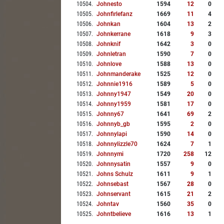
10504
.
Johnesto
1594
12
0
10505
.
Johnfirlefanz
1669
11
4
10506
.
Johnkan
1604
13
2
10507
.
Johnkerrane
1618
9
3
10508
.
Johnknif
1642
3
0
10509
.
Johnletran
1590
7
0
10510
.
Johnlove
1588
13
0
10511
.
Johnmanderake
1525
12
0
10512
.
Johnnie1916
1589
5
0
10513
.
Johnny1947
1549
20
0
10514
.
Johnny1959
1581
17
0
10515
.
Johnny67
1641
69
2
10516
.
Johnnyb_gb
1595
2
0
10517
.
Johnnylapi
1590
14
0
10518
.
Johnnylizzle70
1624
7
1
10519
.
Johnnymi
1720
258
12
10520
.
Johnnysatin
1557
9
0
10521
.
Johns Schulz
1611
9
1
10522
.
Johnsebast
1567
28
0
10523
.
Johnservant
1615
21
2
10524
.
Johntav
1560
35
0
10525
.
Johntbelieve
1616
13
1