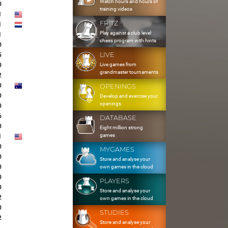
Watch hours and hours of
0
training videos
1
FRITZ
1
Play against a club level
1
chess program with hints
0
LIVE
5
Live games from
0
grandmaster tournaments
2
0
OPENINGS
0
Develop and exercise your
openings
0
6
DATABASE
0
Eight million strong
games
1
0
MYGAMES
0
Store and analyse your
0
own games in the cloud
0
PLAYERS
0
Store and analyse your
2
own games in the cloud
0
STUDIES
2
Store and analyse your