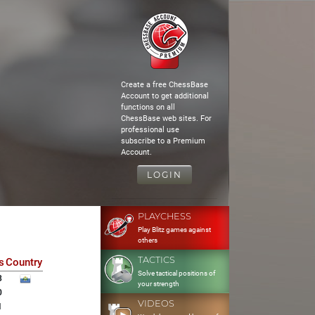
Create a free ChessBase
Account to get additional
functions on all
ChessBase web sites. For
professional use
subscribe to a Premium
Account.
LOGIN
PLAYCHESS
Play Blitz games against
others
TACTICS
s
Country
Solve tactical positions of
3
your strength
0
VIDEOS
1