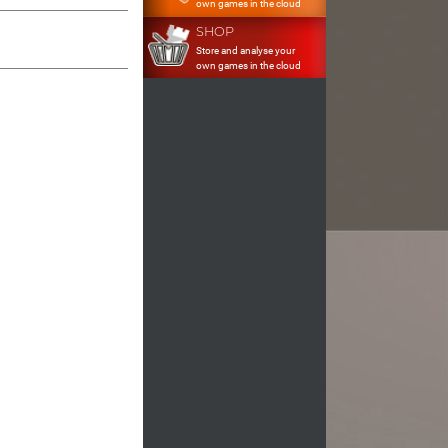
own games in the cloud
SHOP
Store and analyse your
own games in the cloud