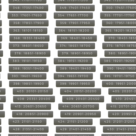
343: 17101-17150
344: 17151-17200
345: 17201-17250
348: 17351-17400
349: 17401-17450
350: 17451-1750
353: 17601-17650
354: 17651-17700
355: 17701-17750
358: 17851-17900
359: 17901-17950
360: 17951-1800
363: 18101-18150
364: 18151-18200
365: 18201-1825
368: 18351-18400
369: 18401-18450
370: 18451-185
373: 18601-18650
374: 18651-18700
375: 18701-1875
378: 18851-18900
379: 18901-18950
380: 18951-19
383: 19101-19150
384: 19151-19200
385: 19201-19250
388: 19351-19400
389: 19401-19450
390: 19451-195
393: 19601-19650
394: 19651-19700
395: 19701-19750
398: 19851-19900
399: 19901-19950
400: 19951-200
0
403: 20101-20150
404: 20151-20200
405: 20201-
0
408: 20351-20400
409: 20401-20450
410: 20451
413: 20601-20650
414: 20651-20700
415: 20701-2
0
418: 20851-20900
419: 20901-20950
420: 20951-
423: 21101-21150
424: 21151-21200
425: 21201-21250
428: 21351-21400
429: 21401-21450
430: 21451-215