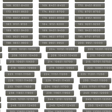
168: 8351-8400
169: 8401-8450
170: 8451-8500
173: 8601-8650
174: 8651-8700
175: 8701-8750
178: 8851-8900
179: 8901-8950
180: 8951-9000
183: 9101-9150
184: 9151-9200
185: 9201-9250
188: 9351-9400
189: 9401-9450
190: 9451-9500
193: 9601-9650
194: 9651-9700
195: 9701-9750
198: 9851-9900
199: 9901-9950
200: 9951-10000
203: 10101-10150
204: 10151-10200
205: 10201-1025
208: 10351-10400
209: 10401-10450
210: 10451-10
213: 10601-10650
214: 10651-10700
215: 10701-10750
218: 10851-10900
219: 10901-10950
220: 10951-1100
223: 11101-11150
224: 11151-11200
225: 11201-11250
228: 11351-11400
229: 11401-11450
230: 11451-11500
233: 11601-11650
234: 11651-11700
235: 11701-11750
238: 11851-11900
239: 11901-11950
240: 11951-12000
243: 12101-12150
244: 12151-12200
245: 12201-12250
248: 12351-12400
249: 12401-12450
250: 12451-125
253: 12601-12650
254: 12651-12700
255: 12701-12750