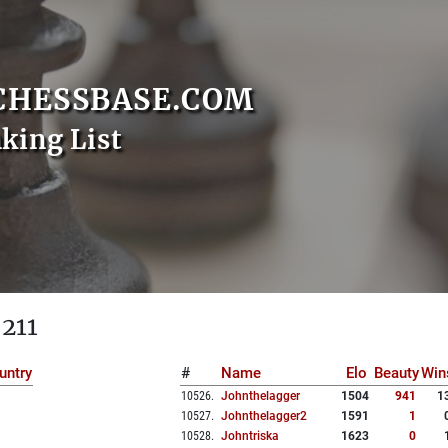
CHESSBASE.COM
nking List
 211
untry
#
Name
Elo
Beauty
Win
10526
.
Johnthelagger
1504
941
1
10527
.
Johnthelagger2
1591
1
10528
.
Johntriska
1623
0