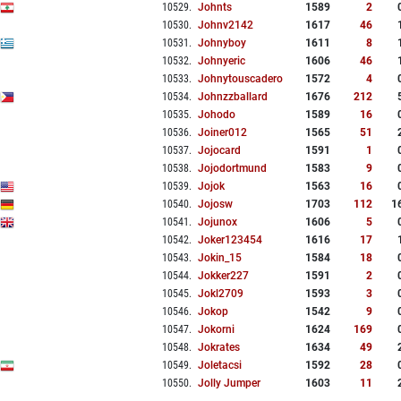
10529
.
Johnts
1589
2
10530
.
Johnv2142
1617
46
10531
.
Johnyboy
1611
8
10532
.
Johnyeric
1606
46
10533
.
Johnytouscadero
1572
4
10534
.
Johnzzballard
1676
212
10535
.
Johodo
1589
16
10536
.
Joiner012
1565
51
10537
.
Jojocard
1591
1
10538
.
Jojodortmund
1583
9
10539
.
Jojok
1563
16
10540
.
Jojosw
1703
112
1
10541
.
Jojunox
1606
5
10542
.
Joker123454
1616
17
10543
.
Jokin_15
1584
18
10544
.
Jokker227
1591
2
10545
.
Jokl2709
1593
3
10546
.
Jokop
1542
9
10547
.
Jokorni
1624
169
10548
.
Jokrates
1634
49
10549
.
Joletacsi
1592
28
10550
.
Jolly Jumper
1603
11