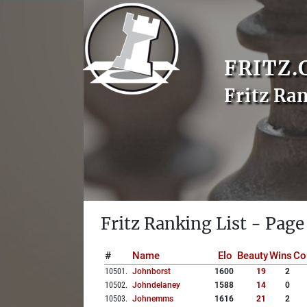
FRITZ.
Fritz Ra
Fritz Ranking List - Page
#
Name
Elo
Beauty
Wins
Co
10501
.
Johnborst
1600
19
2
10502
.
Johndelaney
1588
14
0
10503
.
Johnemms
1616
21
2