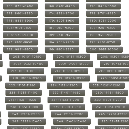
168: 8351-8400
169: 8401-8450
170: 8451-8500
173: 8601-8650
174: 8651-8700
175: 8701-8750
178: 8851-8900
179: 8901-8950
180: 8951-9000
183: 9101-9150
184: 9151-9200
185: 9201-9250
188: 9351-9400
189: 9401-9450
190: 9451-9500
193: 9601-9650
194: 9651-9700
195: 9701-9750
198: 9851-9900
199: 9901-9950
200: 9951-10000
203: 10101-10150
204: 10151-10200
205: 10201-1025
208: 10351-10400
209: 10401-10450
210: 10451-10
213: 10601-10650
214: 10651-10700
215: 10701-10750
218: 10851-10900
219: 10901-10950
220: 10951-1100
223: 11101-11150
224: 11151-11200
225: 11201-11250
228: 11351-11400
229: 11401-11450
230: 11451-11500
233: 11601-11650
234: 11651-11700
235: 11701-11750
238: 11851-11900
239: 11901-11950
240: 11951-12000
243: 12101-12150
244: 12151-12200
245: 12201-12250
248: 12351-12400
249: 12401-12450
250: 12451-125
253: 12601-12650
254: 12651-12700
255: 12701-12750