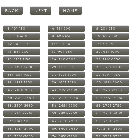
BACK
NEXT
HOME
3: 101-150
4: 151-200
5: 201-250
8: 351-400
9: 401-450
10: 451-500
13: 601-650
14: 651-700
15: 701-750
18: 851-900
19: 901-950
20: 951-1000
23: 1101-1150
24: 1151-1200
25: 1201-1250
28: 1351-1400
29: 1401-1450
30: 1451-1500
33: 1601-1650
34: 1651-1700
35: 1701-1750
38: 1851-1900
39: 1901-1950
40: 1951-2000
43: 2101-2150
44: 2151-2200
45: 2201-2250
48: 2351-2400
49: 2401-2450
50: 2451-2500
53: 2601-2650
54: 2651-2700
55: 2701-2750
58: 2851-2900
59: 2901-2950
60: 2951-3000
63: 3101-3150
64: 3151-3200
65: 3201-3250
68: 3351-3400
69: 3401-3450
70: 3451-3500
73: 3601-3650
74: 3651-3700
75: 3701-3750