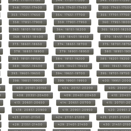
343: 17101-17150
344: 17151-17200
345: 17201-17250
348: 17351-17400
349: 17401-17450
350: 17451-1750
353: 17601-17650
354: 17651-17700
355: 17701-17750
358: 17851-17900
359: 17901-17950
360: 17951-1800
363: 18101-18150
364: 18151-18200
365: 18201-1825
368: 18351-18400
369: 18401-18450
370: 18451-185
373: 18601-18650
374: 18651-18700
375: 18701-1875
378: 18851-18900
379: 18901-18950
380: 18951-19
383: 19101-19150
384: 19151-19200
385: 19201-19250
388: 19351-19400
389: 19401-19450
390: 19451-195
393: 19601-19650
394: 19651-19700
395: 19701-19750
398: 19851-19900
399: 19901-19950
400: 19951-200
0
403: 20101-20150
404: 20151-20200
405: 20201-
0
408: 20351-20400
409: 20401-20450
410: 20451
413: 20601-20650
414: 20651-20700
415: 20701-2
0
418: 20851-20900
419: 20901-20950
420: 20951-
423: 21101-21150
424: 21151-21200
425: 21201-21250
428: 21351-21400
429: 21401-21450
430: 21451-215