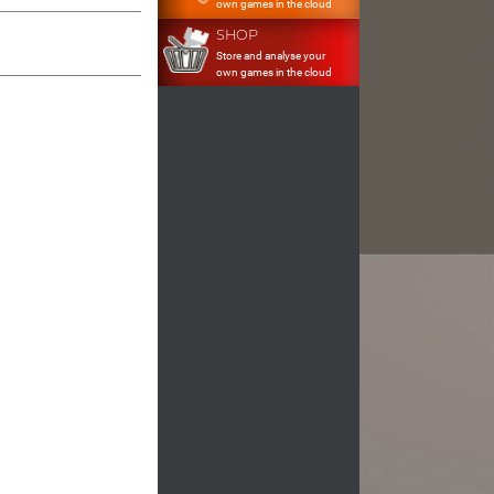
own games in the cloud
SHOP
Store and analyse your
own games in the cloud