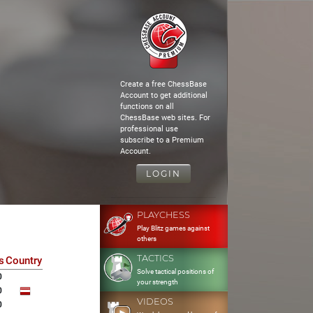
Create a free ChessBase
Account to get additional
functions on all
ChessBase web sites. For
professional use
subscribe to a Premium
Account.
LOGIN
PLAYCHESS
Play Blitz games against
others
TACTICS
s
Country
Solve tactical positions of
0
your strength
0
VIDEOS
0