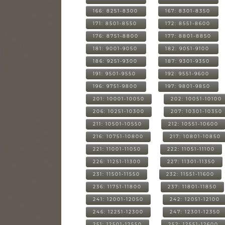
166: 8251-8300
167: 8301-8350
171: 8501-8550
172: 8551-8600
176: 8751-8800
177: 8801-8850
181: 9001-9050
182: 9051-9100
186: 9251-9300
187: 9301-9350
191: 9501-9550
192: 9551-9600
196: 9751-9800
197: 9801-9850
201: 10001-10050
202: 10051-10100
206: 10251-10300
207: 10301-10350
211: 10501-10550
212: 10551-10600
216: 10751-10800
217: 10801-10850
221: 11001-11050
222: 11051-11100
226: 11251-11300
227: 11301-11350
231: 11501-11550
232: 11551-11600
236: 11751-11800
237: 11801-11850
241: 12001-12050
242: 12051-12100
246: 12251-12300
247: 12301-12350
251: 12501-12550
252: 12551-12600