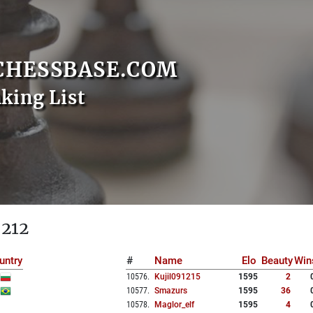
CHESSBASE.COM
nking List
 212
untry
#
Name
Elo
Beauty
Win
10576
.
Kujil091215
1595
2
10577
.
Smazurs
1595
36
10578
.
Maglor_elf
1595
4