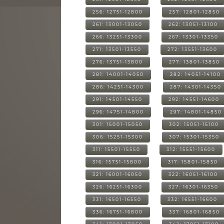
256: 12751-12800
257: 12801-12850
261: 13001-13050
262: 13051-13100
266: 13251-13300
267: 13301-13350
271: 13501-13550
272: 13551-13600
276: 13751-13800
277: 13801-13850
281: 14001-14050
282: 14051-14100
286: 14251-14300
287: 14301-14350
291: 14501-14550
292: 14551-14600
296: 14751-14800
297: 14801-14850
301: 15001-15050
302: 15051-15100
306: 15251-15300
307: 15301-15350
311: 15501-15550
312: 15551-15600
316: 15751-15800
317: 15801-15850
321: 16001-16050
322: 16051-16100
326: 16251-16300
327: 16301-16350
331: 16501-16550
332: 16551-16600
336: 16751-16800
337: 16801-16850