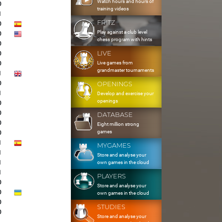
Watch hours and hours of
0
training videos
1
FRITZ
0
Play against a club level
0
chess program with hints
0
LIVE
0
Live games from
0
grandmaster tournaments
1
0
OPENINGS
1
Develop and exercise your
openings
0
0
DATABASE
0
Eight million strong
games
0
1
MYGAMES
1
Store and analyse your
1
own games in the cloud
1
PLAYERS
0
Store and analyse your
0
own games in the cloud
0
STUDIES
0
Store and analyse your