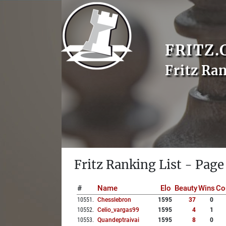
FRITZ.
Fritz Ra
Fritz Ranking List - Page
#
Name
Elo
Beauty
Wins
Co
10551
.
Chesslebron
1595
37
0
10552
.
Celio_vargas99
1595
4
1
10553
.
Quandeptraivai
1595
8
0