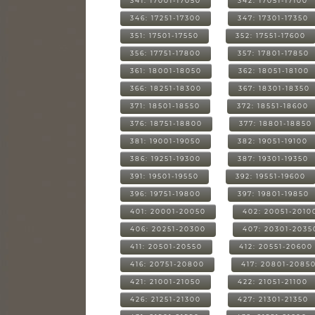
341: 17001-17050
342: 17051-17100
346: 17251-17300
347: 17301-17350
351: 17501-17550
352: 17551-17600
356: 17751-17800
357: 17801-17850
361: 18001-18050
362: 18051-18100
366: 18251-18300
367: 18301-18350
371: 18501-18550
372: 18551-18600
376: 18751-18800
377: 18801-18850
381: 19001-19050
382: 19051-19100
386: 19251-19300
387: 19301-19350
391: 19501-19550
392: 19551-19600
396: 19751-19800
397: 19801-19850
401: 20001-20050
402: 20051-2010
406: 20251-20300
407: 20301-2035
411: 20501-20550
412: 20551-20600
416: 20751-20800
417: 20801-2085
421: 21001-21050
422: 21051-21100
426: 21251-21300
427: 21301-21350