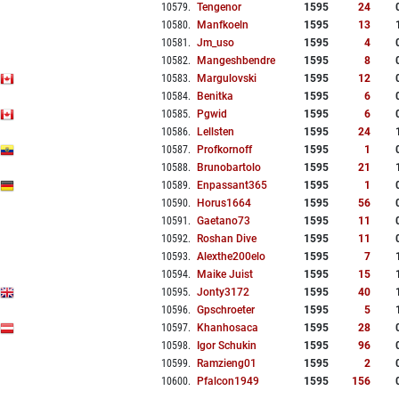
10579
.
Tengenor
1595
24
10580
.
Manfkoeln
1595
13
10581
.
Jm_uso
1595
4
10582
.
Mangeshbendre
1595
8
10583
.
Margulovski
1595
12
10584
.
Benitka
1595
6
10585
.
Pgwid
1595
6
10586
.
Lellsten
1595
24
10587
.
Profkornoff
1595
1
10588
.
Brunobartolo
1595
21
10589
.
Enpassant365
1595
1
10590
.
Horus1664
1595
56
10591
.
Gaetano73
1595
11
10592
.
Roshan Dive
1595
11
10593
.
Alexthe200elo
1595
7
10594
.
Maike Juist
1595
15
10595
.
Jonty3172
1595
40
10596
.
Gpschroeter
1595
5
10597
.
Khanhosaca
1595
28
10598
.
Igor Schukin
1595
96
10599
.
Ramzieng01
1595
2
10600
.
Pfalcon1949
1595
156