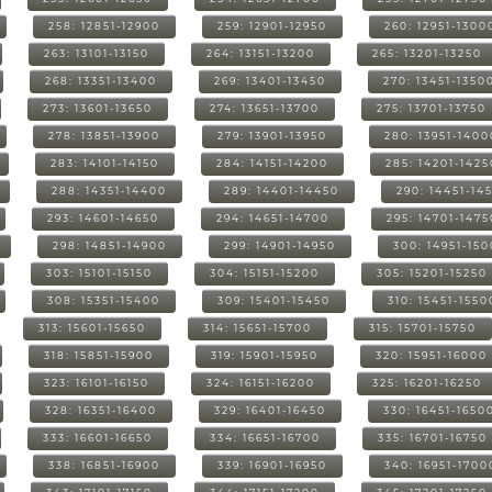
258: 12851-12900
259: 12901-12950
260: 12951-1300
263: 13101-13150
264: 13151-13200
265: 13201-13250
268: 13351-13400
269: 13401-13450
270: 13451-1350
273: 13601-13650
274: 13651-13700
275: 13701-13750
278: 13851-13900
279: 13901-13950
280: 13951-1400
283: 14101-14150
284: 14151-14200
285: 14201-1425
288: 14351-14400
289: 14401-14450
290: 14451-14
293: 14601-14650
294: 14651-14700
295: 14701-1475
298: 14851-14900
299: 14901-14950
300: 14951-15
303: 15101-15150
304: 15151-15200
305: 15201-15250
308: 15351-15400
309: 15401-15450
310: 15451-1550
313: 15601-15650
314: 15651-15700
315: 15701-15750
318: 15851-15900
319: 15901-15950
320: 15951-16000
323: 16101-16150
324: 16151-16200
325: 16201-16250
328: 16351-16400
329: 16401-16450
330: 16451-1650
333: 16601-16650
334: 16651-16700
335: 16701-16750
338: 16851-16900
339: 16901-16950
340: 16951-1700