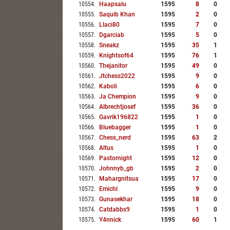
10554
.
Haapsalu
1595
8
0
10555
.
Saquib Khan
1595
2
0
10556
.
Llaci80
1595
7
0
10557
.
Dgarciab
1595
5
0
10558
.
Sneakz
1595
35
1
10559
.
Knightsof64
1595
76
1
10560
.
Thejanitor
1595
49
0
10561
.
Jtchess2022
1595
9
0
10562
.
Kaboli
1595
6
0
10563
.
Ja Chempion
1595
9
0
10564
.
Albrechtjosef
1595
36
0
10565
.
Gavrik196822
1595
1
0
10566
.
Bluebagger
1595
1
0
10567
.
Chess_nerd
1595
63
2
10568
.
Altus
1595
1
0
10569
.
Pastornight
1595
12
0
10570
.
Johnnyb_gb
1595
2
0
10571
.
Mahargnitsua
1595
17
0
10572
.
Emichl
1595
9
0
10573
.
Gunasekhar
1595
18
0
10574
.
Catdabbs9
1595
1
0
10575
.
Y4nnick
1595
60
1