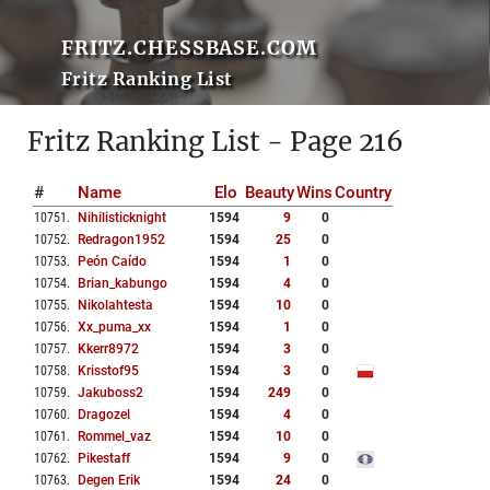
FRITZ.CHESSBASE.COM
Fritz Ranking List
Fritz Ranking List - Page 216
#
Name
Elo
Beauty
Wins
Country
10751
.
Nihilisticknight
1594
9
0
10752
.
Redragon1952
1594
25
0
10753
.
Peón Caído
1594
1
0
10754
.
Brian_kabungo
1594
4
0
10755
.
Nikolahtesta
1594
10
0
10756
.
Xx_puma_xx
1594
1
0
10757
.
Kkerr8972
1594
3
0
10758
.
Krisstof95
1594
3
0
10759
.
Jakuboss2
1594
249
0
10760
.
Dragozel
1594
4
0
10761
.
Rommel_vaz
1594
10
0
10762
.
Pikestaff
1594
9
0
10763
.
Degen Erik
1594
24
0