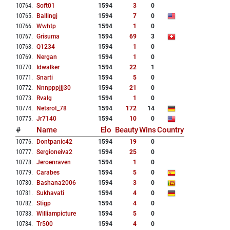
10764
.
Soft01
1594
3
0
10765
.
Ballingj
1594
7
0
10766
.
Wwhtp
1594
1
0
10767
.
Grisuma
1594
69
3
10768
.
Q1234
1594
1
0
10769
.
Nergan
1594
1
0
10770
.
Idwalker
1594
22
1
10771
.
Snarti
1594
5
0
10772
.
Nnnpppjjj30
1594
21
0
10773
.
Rvalg
1594
1
0
10774
.
Netsrot_78
1594
172
14
10775
.
Jr7140
1594
10
0
#
Name
Elo
Beauty
Wins
Country
10776
.
Dontpanic42
1594
19
0
10777
.
Sergioneiva2
1594
25
0
10778
.
Jeroenraven
1594
1
0
10779
.
Carabes
1594
5
0
10780
.
Bashana2006
1594
3
0
10781
.
Sukhavati
1594
4
0
10782
.
Stigp
1594
4
0
10783
.
Williampicture
1594
5
0
10784
.
Tr500
1594
4
0