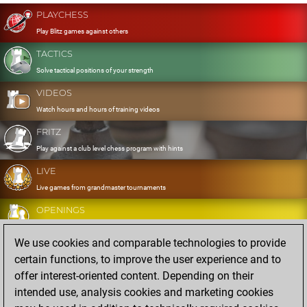
PLAYCHESS
Play Blitz games against others
TACTICS
Solve tactical positions of your strength
VIDEOS
Watch hours and hours of training videos
FRITZ
Play against a club level chess program with hints
LIVE
Live games from grandmaster tournaments
OPENINGS
Develop and exercise your openings
We use cookies and comparable technologies to provide
DATABASE
certain functions, to improve the user experience and to
Eight million strong games
offer interest-oriented content. Depending on their
MYGAMES
intended use, analysis cookies and marketing cookies
Store and analyse your own games in the cloud