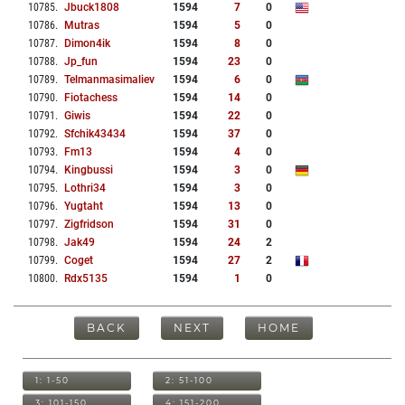
10785
.
Jbuck1808
1594
7
0
10786
.
Mutras
1594
5
0
10787
.
Dimon4ik
1594
8
0
10788
.
Jp_fun
1594
23
0
10789
.
Telmanmasimaliev
1594
6
0
10790
.
Fiotachess
1594
14
0
10791
.
Giwis
1594
22
0
10792
.
Sfchik43434
1594
37
0
10793
.
Fm13
1594
4
0
10794
.
Kingbussi
1594
3
0
10795
.
Lothri34
1594
3
0
10796
.
Yugtaht
1594
13
0
10797
.
Zigfridson
1594
31
0
10798
.
Jak49
1594
24
2
10799
.
Coget
1594
27
2
10800
.
Rdx5135
1594
1
0
BACK
NEXT
HOME
1: 1-50
2: 51-100
3: 101-150
4: 151-200