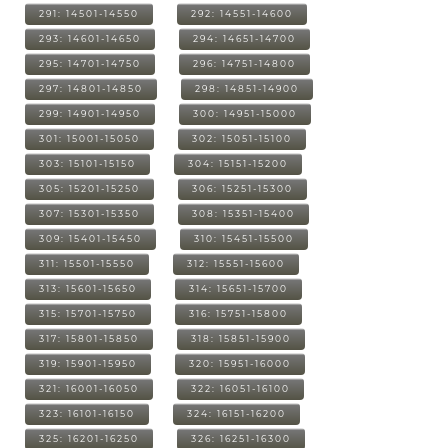
291: 14501-14550
292: 14551-14600
293: 14601-14650
294: 14651-14700
295: 14701-14750
296: 14751-14800
297: 14801-14850
298: 14851-14900
299: 14901-14950
300: 14951-15000
301: 15001-15050
302: 15051-15100
303: 15101-15150
304: 15151-15200
305: 15201-15250
306: 15251-15300
307: 15301-15350
308: 15351-15400
309: 15401-15450
310: 15451-15500
311: 15501-15550
312: 15551-15600
313: 15601-15650
314: 15651-15700
315: 15701-15750
316: 15751-15800
317: 15801-15850
318: 15851-15900
319: 15901-15950
320: 15951-16000
321: 16001-16050
322: 16051-16100
323: 16101-16150
324: 16151-16200
325: 16201-16250
326: 16251-16300