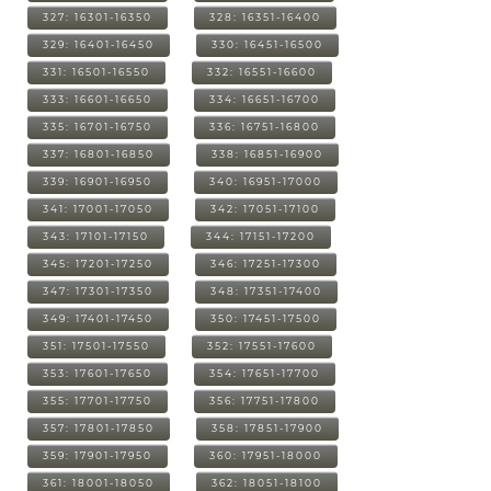
327: 16301-16350
328: 16351-16400
329: 16401-16450
330: 16451-16500
331: 16501-16550
332: 16551-16600
333: 16601-16650
334: 16651-16700
335: 16701-16750
336: 16751-16800
337: 16801-16850
338: 16851-16900
339: 16901-16950
340: 16951-17000
341: 17001-17050
342: 17051-17100
343: 17101-17150
344: 17151-17200
345: 17201-17250
346: 17251-17300
347: 17301-17350
348: 17351-17400
349: 17401-17450
350: 17451-17500
351: 17501-17550
352: 17551-17600
353: 17601-17650
354: 17651-17700
355: 17701-17750
356: 17751-17800
357: 17801-17850
358: 17851-17900
359: 17901-17950
360: 17951-18000
361: 18001-18050
362: 18051-18100