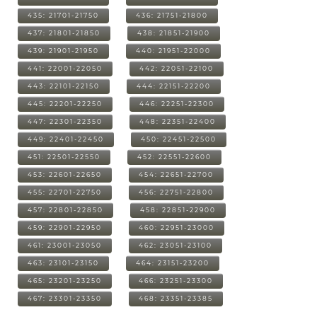
435: 21701-21750
436: 21751-21800
437: 21801-21850
438: 21851-21900
439: 21901-21950
440: 21951-22000
441: 22001-22050
442: 22051-22100
443: 22101-22150
444: 22151-22200
445: 22201-22250
446: 22251-22300
447: 22301-22350
448: 22351-22400
449: 22401-22450
450: 22451-22500
451: 22501-22550
452: 22551-22600
453: 22601-22650
454: 22651-22700
455: 22701-22750
456: 22751-22800
457: 22801-22850
458: 22851-22900
459: 22901-22950
460: 22951-23000
461: 23001-23050
462: 23051-23100
463: 23101-23150
464: 23151-23200
465: 23201-23250
466: 23251-23300
467: 23301-23350
468: 23351-23385