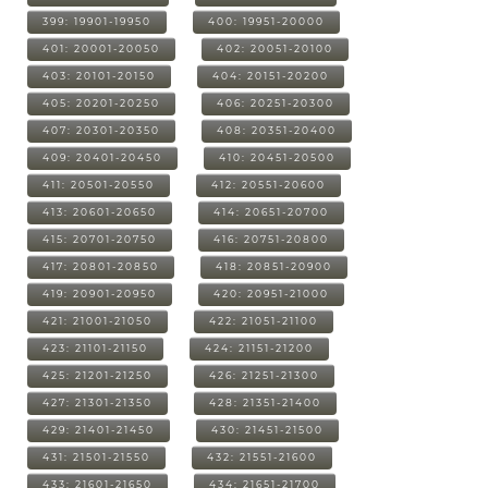
399: 19901-19950
400: 19951-20000
401: 20001-20050
402: 20051-20100
403: 20101-20150
404: 20151-20200
405: 20201-20250
406: 20251-20300
407: 20301-20350
408: 20351-20400
409: 20401-20450
410: 20451-20500
411: 20501-20550
412: 20551-20600
413: 20601-20650
414: 20651-20700
415: 20701-20750
416: 20751-20800
417: 20801-20850
418: 20851-20900
419: 20901-20950
420: 20951-21000
421: 21001-21050
422: 21051-21100
423: 21101-21150
424: 21151-21200
425: 21201-21250
426: 21251-21300
427: 21301-21350
428: 21351-21400
429: 21401-21450
430: 21451-21500
431: 21501-21550
432: 21551-21600
433: 21601-21650
434: 21651-21700