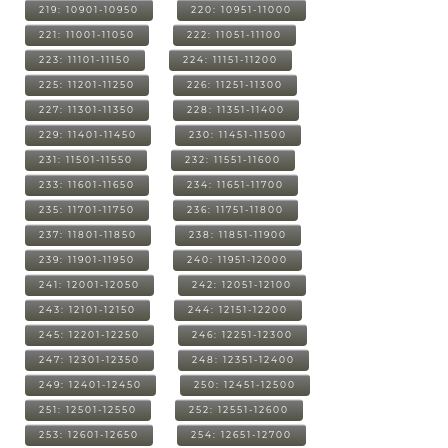
219: 10901-10950
220: 10951-11000
221: 11001-11050
222: 11051-11100
223: 11101-11150
224: 11151-11200
225: 11201-11250
226: 11251-11300
227: 11301-11350
228: 11351-11400
229: 11401-11450
230: 11451-11500
231: 11501-11550
232: 11551-11600
233: 11601-11650
234: 11651-11700
235: 11701-11750
236: 11751-11800
237: 11801-11850
238: 11851-11900
239: 11901-11950
240: 11951-12000
241: 12001-12050
242: 12051-12100
243: 12101-12150
244: 12151-12200
245: 12201-12250
246: 12251-12300
247: 12301-12350
248: 12351-12400
249: 12401-12450
250: 12451-12500
251: 12501-12550
252: 12551-12600
253: 12601-12650
254: 12651-12700