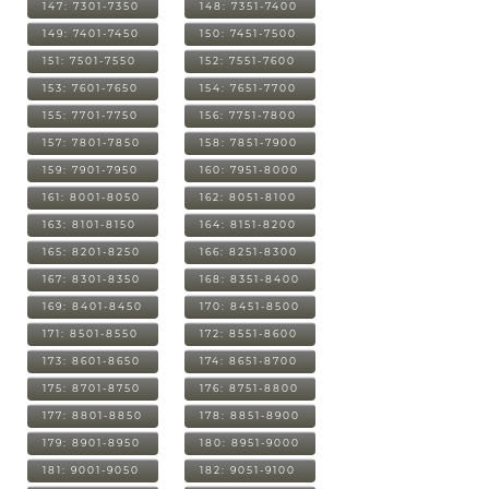
147: 7301-7350
148: 7351-7400
149: 7401-7450
150: 7451-7500
151: 7501-7550
152: 7551-7600
153: 7601-7650
154: 7651-7700
155: 7701-7750
156: 7751-7800
157: 7801-7850
158: 7851-7900
159: 7901-7950
160: 7951-8000
161: 8001-8050
162: 8051-8100
163: 8101-8150
164: 8151-8200
165: 8201-8250
166: 8251-8300
167: 8301-8350
168: 8351-8400
169: 8401-8450
170: 8451-8500
171: 8501-8550
172: 8551-8600
173: 8601-8650
174: 8651-8700
175: 8701-8750
176: 8751-8800
177: 8801-8850
178: 8851-8900
179: 8901-8950
180: 8951-9000
181: 9001-9050
182: 9051-9100