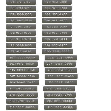
183: 9101-9150
184: 9151-9200
185: 9201-9250
186: 9251-9300
187: 9301-9350
188: 9351-9400
189: 9401-9450
190: 9451-9500
191: 9501-9550
192: 9551-9600
193: 9601-9650
194: 9651-9700
195: 9701-9750
196: 9751-9800
197: 9801-9850
198: 9851-9900
199: 9901-9950
200: 9951-10000
201: 10001-10050
202: 10051-10100
203: 10101-10150
204: 10151-10200
205: 10201-10250
206: 10251-10300
207: 10301-10350
208: 10351-10400
209: 10401-10450
210: 10451-10500
211: 10501-10550
212: 10551-10600
213: 10601-10650
214: 10651-10700
215: 10701-10750
216: 10751-10800
217: 10801-10850
218: 10851-10900