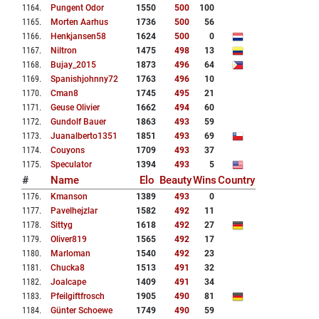
1164
.
Pungent Odor
1550
500
100
1165
.
Morten Aarhus
1736
500
56
1166
.
Henkjansen58
1624
500
0
1167
.
Niltron
1475
498
13
1168
.
Bujay_2015
1873
496
64
1169
.
Spanishjohnny72
1763
496
10
1170
.
Cman8
1745
495
21
1171
.
Geuse Olivier
1662
494
60
1172
.
Gundolf Bauer
1863
493
59
1173
.
Juanalberto1351
1851
493
69
1174
.
Couyons
1709
493
37
1175
.
Speculator
1394
493
5
#
Name
Elo
Beauty
Wins
Country
1176
.
Kmanson
1389
493
0
1177
.
Pavelhejzlar
1582
492
11
1178
.
Sittyg
1618
492
27
1179
.
Oliver819
1565
492
17
1180
.
Marloman
1540
492
23
1181
.
Chucka8
1513
491
32
1182
.
Joalcape
1409
491
34
1183
.
Pfeilgiftfrosch
1905
490
81
1184
.
Günter Schoewe
1749
490
59