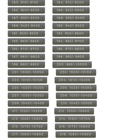
183: 9101-9150
184: 9151-9200
185: 9201-9250
186: 9251-9300
187: 9301-9350
188: 9351-9400
189: 9401-9450
190: 9451-9500
191: 9501-9550
192: 9551-9600
193: 9601-9650
194: 9651-9700
195: 9701-9750
196: 9751-9800
197: 9801-9850
198: 9851-9900
199: 9901-9950
200: 9951-10000
201: 10001-10050
202: 10051-10100
203: 10101-10150
204: 10151-10200
205: 10201-10250
206: 10251-10300
207: 10301-10350
208: 10351-10400
209: 10401-10450
210: 10451-10500
211: 10501-10550
212: 10551-10600
213: 10601-10650
214: 10651-10700
215: 10701-10750
216: 10751-10800
217: 10801-10850
218: 10851-10900