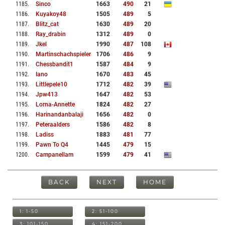
1185
.
Sinco
1663
490
21
1186
.
Kuyakoy48
1505
489
5
1187
.
Blitz_cat
1630
489
20
1188
.
Ray_drabin
1312
489
0
1189
.
Jkel
1990
487
108
1190
.
Martinschachspieler
1706
486
9
1191
.
Chessbandit1
1587
484
9
1192
.
Iano
1670
483
45
1193
.
Littlepele10
1712
482
39
1194
.
Jpw413
1647
482
53
1195
.
Lorna-Annette
1824
482
27
1196
.
Harinandanbalaji
1656
482
0
1197
.
Peteraalders
1586
482
8
1198
.
Ladiss
1883
481
77
1199
.
Pawn To Q4
1445
479
15
1200
.
Campanellam
1599
479
41
BACK
NEXT
HOME
1: 1-50
2: 51-100
3: 101-150
4: 151-200