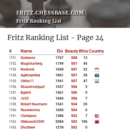
FRITZ.CHESSBASE.COM
Fritz Ranking List
Fritz Ranking List - Page 24
#
Name
Elo
Beauty
Wins
Country
1151
.
Gurkenov
1767
508
13
1152
.
Magichartwig
1749
507
45
1153
.
Nodrunk
1608
507
22
1154
.
Agikosprkeq
1861
507
28
1155
.
Vibhu11
1941
507
47
1156
.
Shaashvatgupt
1657
506
5
1157
.
Bgbb5
1461
506
0
1158
.
Jo35
1666
506
7
1159
.
Robert Naumann
1541
504
35
1160
.
Rauweronny
1600
504
0
1161
.
Clairejane
1386
502
7
1162
.
Oleksandr2500
2084
502
106
1163
.
Dhutterer
1278
502
0