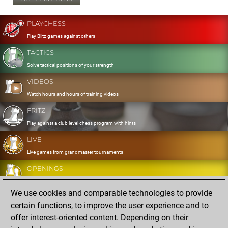
PLAYCHESS
Play Blitz games against others
TACTICS
Solve tactical positions of your strength
VIDEOS
Watch hours and hours of training videos
FRITZ
Play against a club level chess program with hints
LIVE
Live games from grandmaster tournaments
OPENINGS
Develop and exercise your openings
We use cookies and comparable technologies to provide
DATABASE
certain functions, to improve the user experience and to
Eight million strong games
offer interest-oriented content. Depending on their
MYGAMES