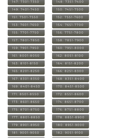
147: 7301-7350
148: 7351-7400
149: 7401-7450
150: 7451-7500
151: 7501-7550
152: 7551-7600
153: 7601-7650
154: 7651-7700
155: 7701-7750
156: 7751-7800
157: 7801-7850
158: 7851-7900
159: 7901-7950
160: 7951-8000
161: 8001-8050
162: 8051-8100
163: 8101-8150
164: 8151-8200
165: 8201-8250
166: 8251-8300
167: 8301-8350
168: 8351-8400
169: 8401-8450
170: 8451-8500
171: 8501-8550
172: 8551-8600
173: 8601-8650
174: 8651-8700
175: 8701-8750
176: 8751-8800
177: 8801-8850
178: 8851-8900
179: 8901-8950
180: 8951-9000
181: 9001-9050
182: 9051-9100