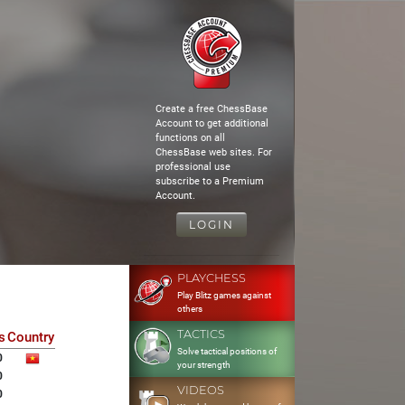
Create a free ChessBase
Account to get additional
functions on all
ChessBase web sites. For
professional use
subscribe to a Premium
Account.
LOGIN
PLAYCHESS
Play Blitz games against
others
TACTICS
s
Country
Solve tactical positions of
0
your strength
0
VIDEOS
0