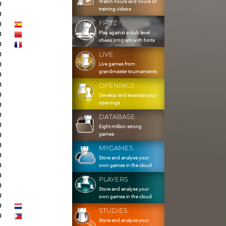
Watch hours and hours of
0
training videos
0
FRITZ
0
Play against a club level
0
chess program with hints
0
LIVE
0
Live games from
0
grandmaster tournaments
0
0
OPENINGS
0
Develop and exercise your
openings
0
0
DATABASE
0
Eight million strong
games
0
0
MYGAMES
0
Store and analyse your
0
own games in the cloud
0
PLAYERS
0
Store and analyse your
0
own games in the cloud
0
STUDIES
0
Store and analyse your