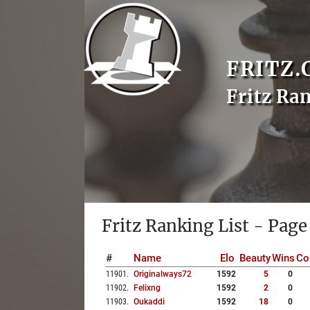
FRITZ.
Fritz Ra
Fritz Ranking List - Page
#
Name
Elo
Beauty
Wins
Co
11901
.
Originalways72
1592
5
0
11902
.
Felixng
1592
2
0
11903
.
Oukaddi
1592
18
0