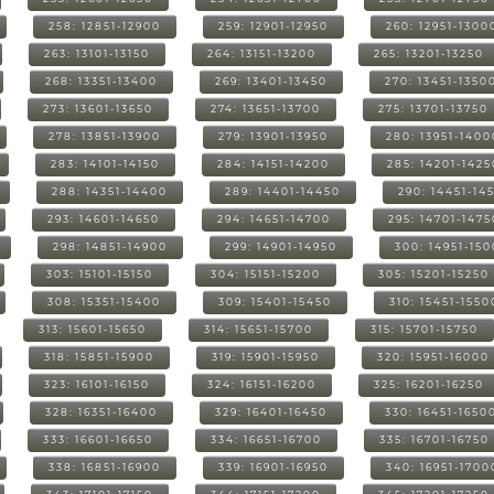
258: 12851-12900
259: 12901-12950
260: 12951-1300
263: 13101-13150
264: 13151-13200
265: 13201-13250
268: 13351-13400
269: 13401-13450
270: 13451-1350
273: 13601-13650
274: 13651-13700
275: 13701-13750
278: 13851-13900
279: 13901-13950
280: 13951-1400
283: 14101-14150
284: 14151-14200
285: 14201-1425
288: 14351-14400
289: 14401-14450
290: 14451-14
293: 14601-14650
294: 14651-14700
295: 14701-1475
298: 14851-14900
299: 14901-14950
300: 14951-15
303: 15101-15150
304: 15151-15200
305: 15201-15250
308: 15351-15400
309: 15401-15450
310: 15451-1550
313: 15601-15650
314: 15651-15700
315: 15701-15750
318: 15851-15900
319: 15901-15950
320: 15951-16000
323: 16101-16150
324: 16151-16200
325: 16201-16250
328: 16351-16400
329: 16401-16450
330: 16451-1650
333: 16601-16650
334: 16651-16700
335: 16701-16750
338: 16851-16900
339: 16901-16950
340: 16951-1700