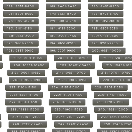
168: 8351-8400
169: 8401-8450
170: 8451-8500
173: 8601-8650
174: 8651-8700
175: 8701-8750
178: 8851-8900
179: 8901-8950
180: 8951-9000
183: 9101-9150
184: 9151-9200
185: 9201-9250
188: 9351-9400
189: 9401-9450
190: 9451-9500
193: 9601-9650
194: 9651-9700
195: 9701-9750
198: 9851-9900
199: 9901-9950
200: 9951-10000
203: 10101-10150
204: 10151-10200
205: 10201-1025
208: 10351-10400
209: 10401-10450
210: 10451-10
213: 10601-10650
214: 10651-10700
215: 10701-10750
218: 10851-10900
219: 10901-10950
220: 10951-1100
223: 11101-11150
224: 11151-11200
225: 11201-11250
228: 11351-11400
229: 11401-11450
230: 11451-11500
233: 11601-11650
234: 11651-11700
235: 11701-11750
238: 11851-11900
239: 11901-11950
240: 11951-12000
243: 12101-12150
244: 12151-12200
245: 12201-12250
248: 12351-12400
249: 12401-12450
250: 12451-125
253: 12601-12650
254: 12651-12700
255: 12701-12750