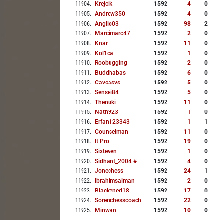
11904
.
Krejcik
1592
4
0
11905
.
Andrew350
1592
4
0
11906
.
Anglio03
1592
98
2
11907
.
Marcimarc47
1592
2
0
11908
.
Knar
1592
11
0
11909
.
Kol1ca
1592
1
0
11910
.
Roobugging
1592
2
0
11911
.
Buddhabas
1592
6
0
11912
.
Cavcasvs
1592
5
0
11913
.
Sensei84
1592
5
0
11914
.
Thenuki
1592
11
0
11915
.
Nath923
1592
1
0
11916
.
Erfan123343
1592
1
1
11917
.
Counselman
1592
11
0
11918
.
It Pro
1592
19
0
11919
.
Sixteven
1592
1
0
11920
.
Sidhant_2004 #
1592
4
0
11921
.
Jonechess
1592
24
1
11922
.
Ibrahimsalman
1592
2
0
11923
.
Blackened18
1592
17
0
11924
.
Sorenchesscoach
1592
22
0
11925
.
Minwan
1592
10
0