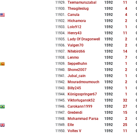
11929
.
Txemamuruzabal
1592
11
11930
.
Theagileslug
1592
4
11931
.
Canula
1592
4
11932
.
Hichamora
1592
2
11933
.
Lolo912
1592
1
11934
.
Henry43
1592
11
11935
.
Lady Of Dragonwell
1592
2
11936
.
Valgen70
1592
2
11937
.
Nitebird66
1592
14
11938
.
Lenmo
1592
7
11939
.
Seppelhuhn
1592
1
11940
.
Shone2007
1592
2
11941
.
Jubal_cain
1592
1
11942
.
Mouradmoumouch
1592
2
11943
.
Billy245
1592
1
11944
.
Königsspringer67
1592
1
11945
.
Viktorlugansk52
1592
32
11946
.
Carokann1999
1592
27
11947
.
Gredendi
1592
15
11948
.
Mohammad Parsa
1592
2
11949
.
Eite
1592
25
11950
.
Voltes V
1592
11