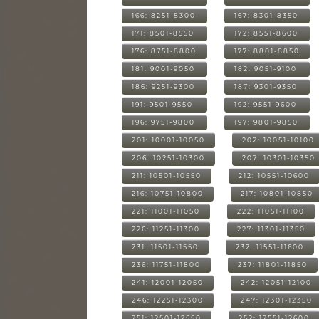
166: 8251-8300
167: 8301-8350
171: 8501-8550
172: 8551-8600
176: 8751-8800
177: 8801-8850
181: 9001-9050
182: 9051-9100
186: 9251-9300
187: 9301-9350
191: 9501-9550
192: 9551-9600
196: 9751-9800
197: 9801-9850
201: 10001-10050
202: 10051-10100
206: 10251-10300
207: 10301-10350
211: 10501-10550
212: 10551-10600
216: 10751-10800
217: 10801-10850
221: 11001-11050
222: 11051-11100
226: 11251-11300
227: 11301-11350
231: 11501-11550
232: 11551-11600
236: 11751-11800
237: 11801-11850
241: 12001-12050
242: 12051-12100
246: 12251-12300
247: 12301-12350
251: 12501-12550
252: 12551-12600