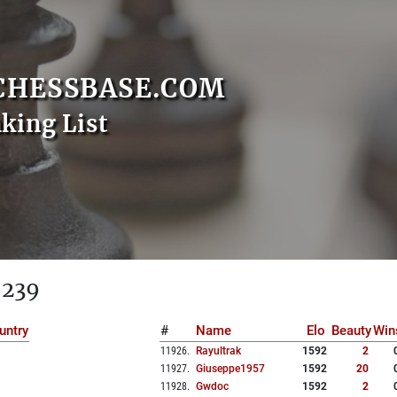
CHESSBASE.COM
nking List
 239
untry
#
Name
Elo
Beauty
Win
11926
.
Rayultrak
1592
2
11927
.
Giuseppe1957
1592
20
11928
.
Gwdoc
1592
2