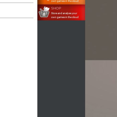
own games in the cloud
SHOP
Store and analyse your
own games in the cloud