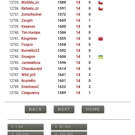
12735
.
Matilde_zc
1588
14
0
12736
.
Rafaela_zc
1591
14
0
12737
.
Zomofischer
1572
14
0
12738
.
Zacgm
1609
14
1
12739
.
Kesevan
1600
14
0
12740
.
Tim Hampe
1586
14
0
12741
.
Kingmmn
1559
14
0
12742
.
Foxpro
1558
14
0
12743
.
Burrelito22
1592
14
0
12744
.
Druegon
1606
14
1
12745
.
Jameskhoa
1596
14
0
12746
.
Chesskaclyd
1614
14
0
12747
.
Wild_pr0
1641
14
2
12748
.
Ilcarletto
1601
14
0
12749
.
Emichess2
1622
14
2
12750
.
Cseguenny
1589
14
1
BACK
NEXT
HOME
1: 1-50
2: 51-100
3: 101-150
4: 151-200