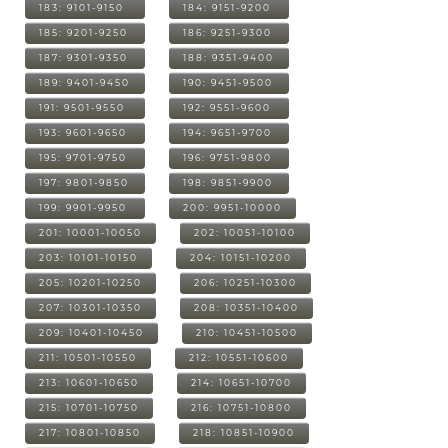
183: 9101-9150
184: 9151-9200
185: 9201-9250
186: 9251-9300
187: 9301-9350
188: 9351-9400
189: 9401-9450
190: 9451-9500
191: 9501-9550
192: 9551-9600
193: 9601-9650
194: 9651-9700
195: 9701-9750
196: 9751-9800
197: 9801-9850
198: 9851-9900
199: 9901-9950
200: 9951-10000
201: 10001-10050
202: 10051-10100
203: 10101-10150
204: 10151-10200
205: 10201-10250
206: 10251-10300
207: 10301-10350
208: 10351-10400
209: 10401-10450
210: 10451-10500
211: 10501-10550
212: 10551-10600
213: 10601-10650
214: 10651-10700
215: 10701-10750
216: 10751-10800
217: 10801-10850
218: 10851-10900