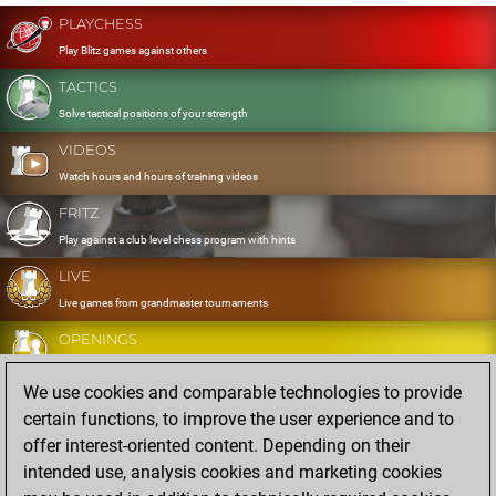
PLAYCHESS
Play Blitz games against others
TACTICS
Solve tactical positions of your strength
VIDEOS
Watch hours and hours of training videos
FRITZ
Play against a club level chess program with hints
LIVE
Live games from grandmaster tournaments
OPENINGS
Develop and exercise your openings
We use cookies and comparable technologies to provide
DATABASE
certain functions, to improve the user experience and to
Eight million strong games
offer interest-oriented content. Depending on their
MYGAMES
intended use, analysis cookies and marketing cookies
Store and analyse your own games in the cloud