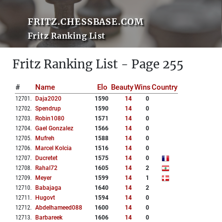
FRITZ.CHESSBASE.COM
Fritz Ranking List
Fritz Ranking List - Page 255
#
Name
Elo
Beauty
Wins
Country
12701
.
Daja2020
1590
14
0
12702
.
Spendrup
1590
14
0
12703
.
Robin1080
1571
14
0
12704
.
Gael Gonzalez
1566
14
0
12705
.
Mufreh
1588
14
0
12706
.
Marcel Kolcia
1516
14
0
12707
.
Ducretet
1575
14
0
12708
.
Rahal72
1605
14
2
12709
.
Meyer
1599
14
1
12710
.
Babajaga
1640
14
2
12711
.
Hugovt
1594
14
0
12712
.
Abdelhameed088
1600
14
0
12713
.
Barbareek
1606
14
0