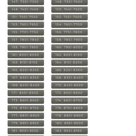
147: 7301-7350
148: 7351-7400
149: 7401-7450
150: 7451-7500
151: 7501-7550
152: 7551-7600
153: 7601-7650
154: 7651-7700
155: 7701-7750
156: 7751-7800
157: 7801-7850
158: 7851-7900
159: 7901-7950
160: 7951-8000
161: 8001-8050
162: 8051-8100
163: 8101-8150
164: 8151-8200
165: 8201-8250
166: 8251-8300
167: 8301-8350
168: 8351-8400
169: 8401-8450
170: 8451-8500
171: 8501-8550
172: 8551-8600
173: 8601-8650
174: 8651-8700
175: 8701-8750
176: 8751-8800
177: 8801-8850
178: 8851-8900
179: 8901-8950
180: 8951-9000
181: 9001-9050
182: 9051-9100