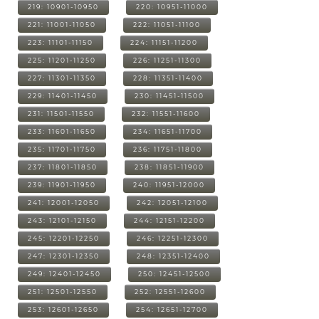
219: 10901-10950
220: 10951-11000
221: 11001-11050
222: 11051-11100
223: 11101-11150
224: 11151-11200
225: 11201-11250
226: 11251-11300
227: 11301-11350
228: 11351-11400
229: 11401-11450
230: 11451-11500
231: 11501-11550
232: 11551-11600
233: 11601-11650
234: 11651-11700
235: 11701-11750
236: 11751-11800
237: 11801-11850
238: 11851-11900
239: 11901-11950
240: 11951-12000
241: 12001-12050
242: 12051-12100
243: 12101-12150
244: 12151-12200
245: 12201-12250
246: 12251-12300
247: 12301-12350
248: 12351-12400
249: 12401-12450
250: 12451-12500
251: 12501-12550
252: 12551-12600
253: 12601-12650
254: 12651-12700