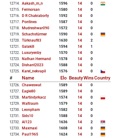
12714
.
Aakash_m_n
1596
14
0
12715
.
Fermorsan
1580
14
0
12716
.
D R Chakraborty
1592
14
0
12717
.
Pontines
1587
14
0
12718
.
Mudreshwar090
1572
14
0
12719
.
Schachstürmer
1590
14
0
12720
.
Türknauf83
1630
14
2
12721
.
Galakill
1594
14
1
12722
.
Luxuryenby
1570
14
0
12723
.
Nathan Hermand
1578
14
0
12724
.
Dishant2023
1588
14
0
12725
.
Karel_nekvapil
1576
14
0
#
Name
Elo
Beauty
Wins
Country
12726
.
Chaweswat
1589
14
0
12727
.
Eagle80
1589
14
0
12728
.
Martindyrkacz
1574
14
0
12729
.
Waltraum
1579
14
0
12730
.
Leonpham
1582
14
0
12731
.
Sids10
1588
14
0
12732
.
Al123
1636
14
2
12733
.
Maxmaxi
1608
14
0
12734
.
Paul1965
1624
14
3