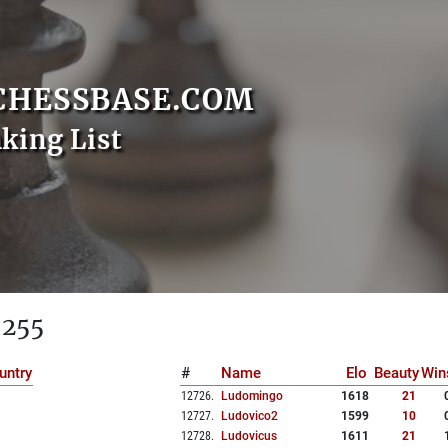
CHESSBASE.COM
nking List
 255
untry
#
Name
Elo
Beauty
Win
12726
.
Ludomingo
1618
21
12727
.
Ludovico2
1599
10
12728
.
Ludovicus
1611
21