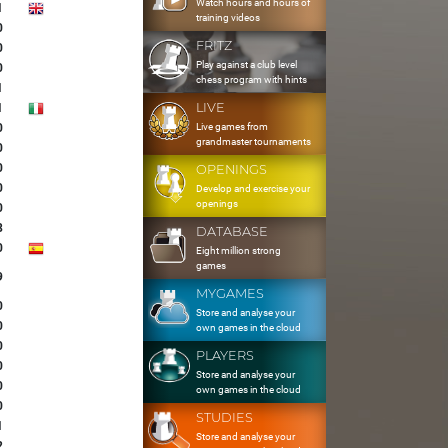
Watch hours and hours of
1
training videos
0
FRITZ
0
Play against a club level
0
chess program with hints
1
LIVE
1
Live games from
0
grandmaster tournaments
0
0
OPENINGS
0
Develop and exercise your
openings
0
8
DATABASE
0
Eight million strong
games
9
MYGAMES
0
Store and analyse your
0
own games in the cloud
0
PLAYERS
0
Store and analyse your
0
own games in the cloud
0
STUDIES
1
Store and analyse your
2