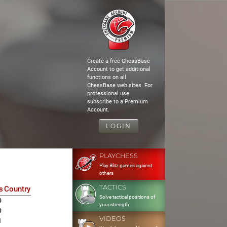
Create a free ChessBase
Account to get additional
functions on all
ChessBase web sites. For
professional use
subscribe to a Premium
Account.
LOGIN
PLAYCHESS
Play Blitz games against
others
TACTICS
s
Country
Solve tactical positions of
0
your strength
0
VIDEOS
1