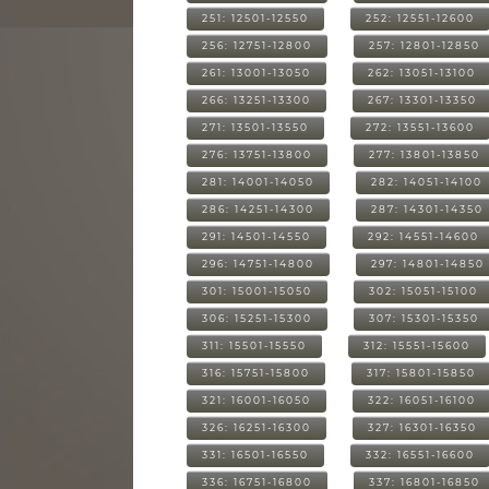
251: 12501-12550
252: 12551-12600
256: 12751-12800
257: 12801-12850
261: 13001-13050
262: 13051-13100
266: 13251-13300
267: 13301-13350
271: 13501-13550
272: 13551-13600
276: 13751-13800
277: 13801-13850
281: 14001-14050
282: 14051-14100
286: 14251-14300
287: 14301-14350
291: 14501-14550
292: 14551-14600
296: 14751-14800
297: 14801-14850
301: 15001-15050
302: 15051-15100
306: 15251-15300
307: 15301-15350
311: 15501-15550
312: 15551-15600
316: 15751-15800
317: 15801-15850
321: 16001-16050
322: 16051-16100
326: 16251-16300
327: 16301-16350
331: 16501-16550
332: 16551-16600
336: 16751-16800
337: 16801-16850