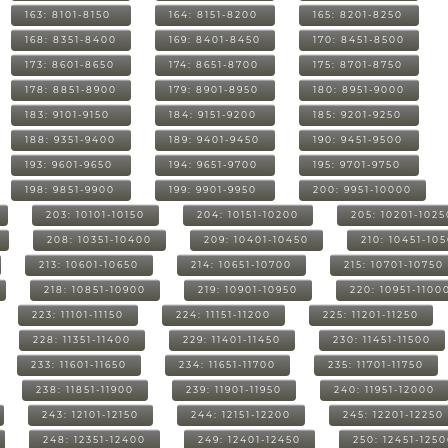
163: 8101-8150
164: 8151-8200
165: 8201-8250
168: 8351-8400
169: 8401-8450
170: 8451-8500
173: 8601-8650
174: 8651-8700
175: 8701-8750
178: 8851-8900
179: 8901-8950
180: 8951-9000
183: 9101-9150
184: 9151-9200
185: 9201-9250
188: 9351-9400
189: 9401-9450
190: 9451-9500
193: 9601-9650
194: 9651-9700
195: 9701-9750
198: 9851-9900
199: 9901-9950
200: 9951-10000
203: 10101-10150
204: 10151-10200
205: 10201-1025
208: 10351-10400
209: 10401-10450
210: 10451-10
213: 10601-10650
214: 10651-10700
215: 10701-10750
218: 10851-10900
219: 10901-10950
220: 10951-1100
223: 11101-11150
224: 11151-11200
225: 11201-11250
228: 11351-11400
229: 11401-11450
230: 11451-11500
233: 11601-11650
234: 11651-11700
235: 11701-11750
238: 11851-11900
239: 11901-11950
240: 11951-12000
243: 12101-12150
244: 12151-12200
245: 12201-12250
248: 12351-12400
249: 12401-12450
250: 12451-125