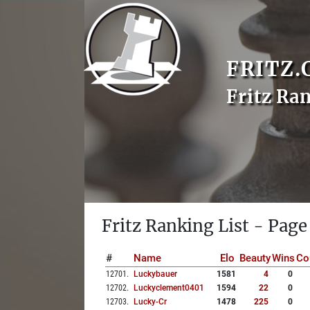
FRITZ.
Fritz Ra
Fritz Ranking List - Page
#
Name
Elo
Beauty
Wins
Co
12701
.
Luckybauer
1581
4
0
12702
.
Luckyclement0401
1594
22
0
12703
.
Lucky-Cr
1478
225
0