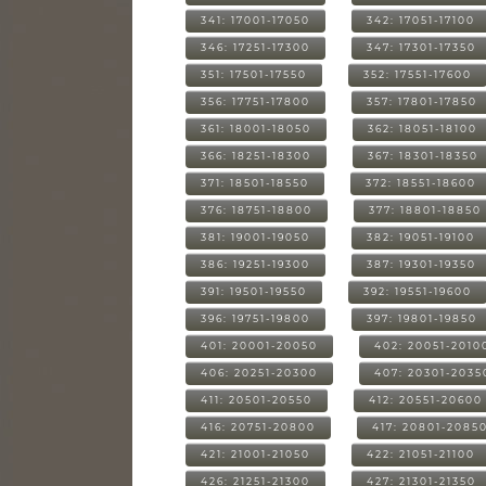
341: 17001-17050
342: 17051-17100
346: 17251-17300
347: 17301-17350
351: 17501-17550
352: 17551-17600
356: 17751-17800
357: 17801-17850
361: 18001-18050
362: 18051-18100
366: 18251-18300
367: 18301-18350
371: 18501-18550
372: 18551-18600
376: 18751-18800
377: 18801-18850
381: 19001-19050
382: 19051-19100
386: 19251-19300
387: 19301-19350
391: 19501-19550
392: 19551-19600
396: 19751-19800
397: 19801-19850
401: 20001-20050
402: 20051-2010
406: 20251-20300
407: 20301-2035
411: 20501-20550
412: 20551-20600
416: 20751-20800
417: 20801-2085
421: 21001-21050
422: 21051-21100
426: 21251-21300
427: 21301-21350