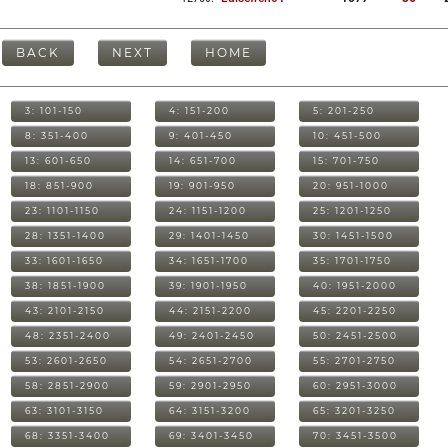
BACK
NEXT
HOME
3: 101-150
4: 151-200
5: 201-250
8: 351-400
9: 401-450
10: 451-500
13: 601-650
14: 651-700
15: 701-750
18: 851-900
19: 901-950
20: 951-1000
23: 1101-1150
24: 1151-1200
25: 1201-1250
28: 1351-1400
29: 1401-1450
30: 1451-1500
33: 1601-1650
34: 1651-1700
35: 1701-1750
38: 1851-1900
39: 1901-1950
40: 1951-2000
43: 2101-2150
44: 2151-2200
45: 2201-2250
48: 2351-2400
49: 2401-2450
50: 2451-2500
53: 2601-2650
54: 2651-2700
55: 2701-2750
58: 2851-2900
59: 2901-2950
60: 2951-3000
63: 3101-3150
64: 3151-3200
65: 3201-3250
68: 3351-3400
69: 3401-3450
70: 3451-3500