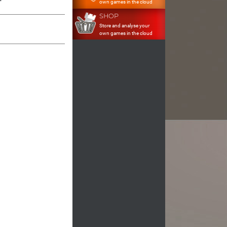
own games in the cloud
SHOP
Store and analyse your
own games in the cloud