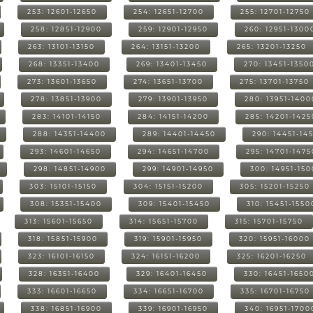
253: 12601-12650
254: 12651-12700
255: 12701-12750
258: 12851-12900
259: 12901-12950
260: 12951-1300
263: 13101-13150
264: 13151-13200
265: 13201-13250
268: 13351-13400
269: 13401-13450
270: 13451-1350
273: 13601-13650
274: 13651-13700
275: 13701-13750
278: 13851-13900
279: 13901-13950
280: 13951-1400
283: 14101-14150
284: 14151-14200
285: 14201-1425
288: 14351-14400
289: 14401-14450
290: 14451-14
293: 14601-14650
294: 14651-14700
295: 14701-1475
298: 14851-14900
299: 14901-14950
300: 14951-15
303: 15101-15150
304: 15151-15200
305: 15201-15250
308: 15351-15400
309: 15401-15450
310: 15451-1550
313: 15601-15650
314: 15651-15700
315: 15701-15750
318: 15851-15900
319: 15901-15950
320: 15951-16000
323: 16101-16150
324: 16151-16200
325: 16201-16250
328: 16351-16400
329: 16401-16450
330: 16451-1650
333: 16601-16650
334: 16651-16700
335: 16701-16750
338: 16851-16900
339: 16901-16950
340: 16951-1700