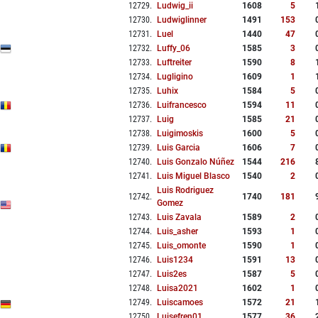
12729
.
Ludwig_ii
1608
5
12730
.
Ludwiglinner
1491
153
12731
.
Luel
1440
47
12732
.
Luffy_06
1585
3
12733
.
Luftreiter
1590
8
12734
.
Lugligino
1609
1
12735
.
Luhix
1584
5
12736
.
Luifrancesco
1594
11
12737
.
Luig
1585
21
12738
.
Luigimoskis
1600
5
12739
.
Luis Garcia
1606
7
12740
.
Luis Gonzalo Núñez
1544
216
12741
.
Luis Miguel Blasco
1540
2
Luis Rodriguez
12742
.
1740
181
Gomez
12743
.
Luis Zavala
1589
2
12744
.
Luis_asher
1593
1
12745
.
Luis_omonte
1590
1
12746
.
Luis1234
1591
13
12747
.
Luis2es
1587
5
12748
.
Luisa2021
1602
1
12749
.
Luiscamoes
1572
21
12750
.
Luisefren01
1577
36