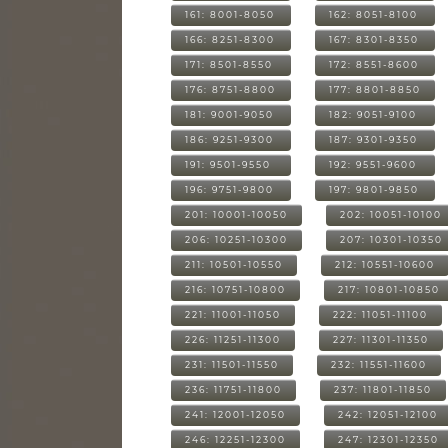
161: 8001-8050
162: 8051-8100
166: 8251-8300
167: 8301-8350
171: 8501-8550
172: 8551-8600
176: 8751-8800
177: 8801-8850
181: 9001-9050
182: 9051-9100
186: 9251-9300
187: 9301-9350
191: 9501-9550
192: 9551-9600
196: 9751-9800
197: 9801-9850
201: 10001-10050
202: 10051-10100
206: 10251-10300
207: 10301-10350
211: 10501-10550
212: 10551-10600
216: 10751-10800
217: 10801-10850
221: 11001-11050
222: 11051-11100
226: 11251-11300
227: 11301-11350
231: 11501-11550
232: 11551-11600
236: 11751-11800
237: 11801-11850
241: 12001-12050
242: 12051-12100
246: 12251-12300
247: 12301-12350