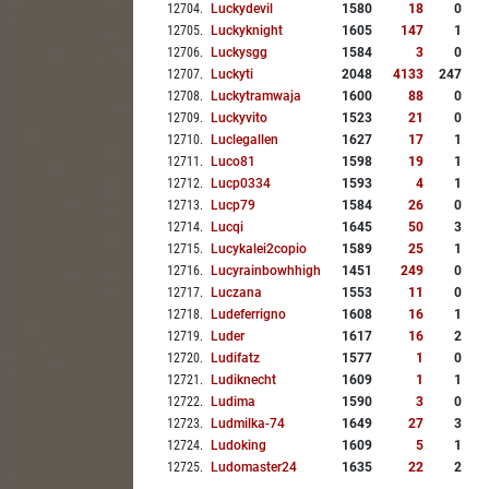
12704
.
Luckydevil
1580
18
0
12705
.
Luckyknight
1605
147
1
12706
.
Luckysgg
1584
3
0
12707
.
Luckyti
2048
4133
247
12708
.
Luckytramwaja
1600
88
0
12709
.
Luckyvito
1523
21
0
12710
.
Luclegallen
1627
17
1
12711
.
Luco81
1598
19
1
12712
.
Lucp0334
1593
4
1
12713
.
Lucp79
1584
26
0
12714
.
Lucqi
1645
50
3
12715
.
Lucykalei2copio
1589
25
1
12716
.
Lucyrainbowhhigh
1451
249
0
12717
.
Luczana
1553
11
0
12718
.
Ludeferrigno
1608
16
1
12719
.
Luder
1617
16
2
12720
.
Ludifatz
1577
1
0
12721
.
Ludiknecht
1609
1
1
12722
.
Ludima
1590
3
0
12723
.
Ludmilka-74
1649
27
3
12724
.
Ludoking
1609
5
1
12725
.
Ludomaster24
1635
22
2