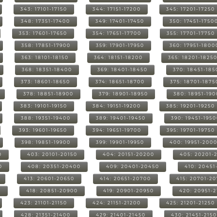
343: 17101-17150
344: 17151-17200
345: 17201-17250
348: 17351-17400
349: 17401-17450
350: 17451-1750
353: 17601-17650
354: 17651-17700
355: 17701-17750
358: 17851-17900
359: 17901-17950
360: 17951-1800
363: 18101-18150
364: 18151-18200
365: 18201-1825
368: 18351-18400
369: 18401-18450
370: 18451-185
373: 18601-18650
374: 18651-18700
375: 18701-1875
378: 18851-18900
379: 18901-18950
380: 18951-19
383: 19101-19150
384: 19151-19200
385: 19201-19250
388: 19351-19400
389: 19401-19450
390: 19451-195
393: 19601-19650
394: 19651-19700
395: 19701-19750
398: 19851-19900
399: 19901-19950
400: 19951-200
0
403: 20101-20150
404: 20151-20200
405: 20201-
0
408: 20351-20400
409: 20401-20450
410: 20451
413: 20601-20650
414: 20651-20700
415: 20701-2
0
418: 20851-20900
419: 20901-20950
420: 20951-
423: 21101-21150
424: 21151-21200
425: 21201-21250
428: 21351-21400
429: 21401-21450
430: 21451-215