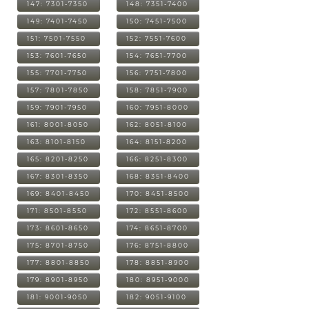
147: 7301-7350
148: 7351-7400
149: 7401-7450
150: 7451-7500
151: 7501-7550
152: 7551-7600
153: 7601-7650
154: 7651-7700
155: 7701-7750
156: 7751-7800
157: 7801-7850
158: 7851-7900
159: 7901-7950
160: 7951-8000
161: 8001-8050
162: 8051-8100
163: 8101-8150
164: 8151-8200
165: 8201-8250
166: 8251-8300
167: 8301-8350
168: 8351-8400
169: 8401-8450
170: 8451-8500
171: 8501-8550
172: 8551-8600
173: 8601-8650
174: 8651-8700
175: 8701-8750
176: 8751-8800
177: 8801-8850
178: 8851-8900
179: 8901-8950
180: 8951-9000
181: 9001-9050
182: 9051-9100