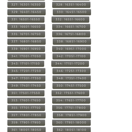
327: 16301-16350
328: 16351-16400
329: 16401-16450
330: 16451-16500
331: 16501-16550
332: 16551-16600
333: 16601-16650
334: 16651-16700
335: 16701-16750
336: 16751-16800
337: 16801-16850
338: 16851-16900
339: 16901-16950
340: 16951-17000
341: 17001-17050
342: 17051-17100
343: 17101-17150
344: 17151-17200
345: 17201-17250
346: 17251-17300
347: 17301-17350
348: 17351-17400
349: 17401-17450
350: 17451-17500
351: 17501-17550
352: 17551-17600
353: 17601-17650
354: 17651-17700
355: 17701-17750
356: 17751-17800
357: 17801-17850
358: 17851-17900
359: 17901-17950
360: 17951-18000
361: 18001-18050
362: 18051-18100