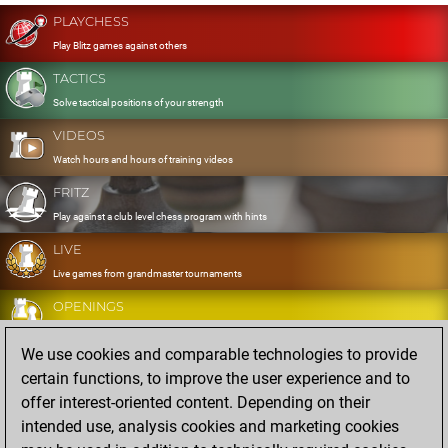
PLAYCHESS
Play Blitz games against others
TACTICS
Solve tactical positions of your strength
VIDEOS
Watch hours and hours of training videos
FRITZ
Play against a club level chess program with hints
LIVE
Live games from grandmaster tournaments
OPENINGS
Develop and exercise your openings
We use cookies and comparable technologies to provide
DATABASE
certain functions, to improve the user experience and to
Eight million strong games
offer interest-oriented content. Depending on their
MYGAMES
intended use, analysis cookies and marketing cookies
Store and analyse your own games in the cloud