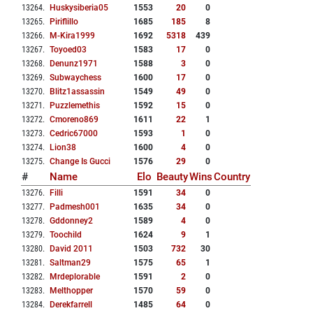
13264
.
Huskysiberia05
1553
20
0
13265
.
Piriflillo
1685
185
8
13266
.
M-Kira1999
1692
5318
439
13267
.
Toyoed03
1583
17
0
13268
.
Denunz1971
1588
3
0
13269
.
Subwaychess
1600
17
0
13270
.
Blitz1assassin
1549
49
0
13271
.
Puzzlemethis
1592
15
0
13272
.
Cmoreno869
1611
22
1
13273
.
Cedric67000
1593
1
0
13274
.
Lion38
1600
4
0
13275
.
Change Is Gucci
1576
29
0
#
Name
Elo
Beauty
Wins
Country
13276
.
Filli
1591
34
0
13277
.
Padmesh001
1635
34
0
13278
.
Gddonney2
1589
4
0
13279
.
Toochild
1624
9
1
13280
.
David 2011
1503
732
30
13281
.
Saltman29
1575
65
1
13282
.
Mrdeplorable
1591
2
0
13283
.
Melthopper
1570
59
0
13284
.
Derekfarrell
1485
64
0