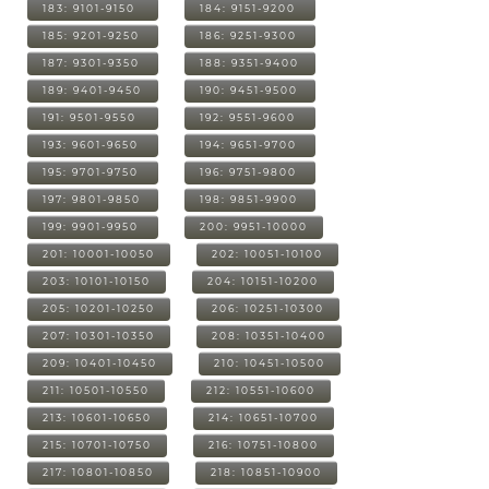
183: 9101-9150
184: 9151-9200
185: 9201-9250
186: 9251-9300
187: 9301-9350
188: 9351-9400
189: 9401-9450
190: 9451-9500
191: 9501-9550
192: 9551-9600
193: 9601-9650
194: 9651-9700
195: 9701-9750
196: 9751-9800
197: 9801-9850
198: 9851-9900
199: 9901-9950
200: 9951-10000
201: 10001-10050
202: 10051-10100
203: 10101-10150
204: 10151-10200
205: 10201-10250
206: 10251-10300
207: 10301-10350
208: 10351-10400
209: 10401-10450
210: 10451-10500
211: 10501-10550
212: 10551-10600
213: 10601-10650
214: 10651-10700
215: 10701-10750
216: 10751-10800
217: 10801-10850
218: 10851-10900