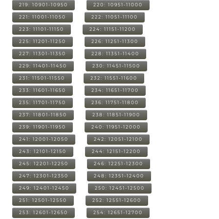
219: 10901-10950
220: 10951-11000
221: 11001-11050
222: 11051-11100
223: 11101-11150
224: 11151-11200
225: 11201-11250
226: 11251-11300
227: 11301-11350
228: 11351-11400
229: 11401-11450
230: 11451-11500
231: 11501-11550
232: 11551-11600
233: 11601-11650
234: 11651-11700
235: 11701-11750
236: 11751-11800
237: 11801-11850
238: 11851-11900
239: 11901-11950
240: 11951-12000
241: 12001-12050
242: 12051-12100
243: 12101-12150
244: 12151-12200
245: 12201-12250
246: 12251-12300
247: 12301-12350
248: 12351-12400
249: 12401-12450
250: 12451-12500
251: 12501-12550
252: 12551-12600
253: 12601-12650
254: 12651-12700