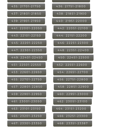
435: 21701-21750
436: 21751-21800
437: 21801-21850
438: 21851-21900
439: 21901-21950
440: 21951-22000
441: 22001-22050
442: 22051-22100
443: 22101-22150
444: 22151-22200
445: 22201-22250
446: 22251-22300
447: 22301-22350
448: 22351-22400
449: 22401-22450
450: 22451-22500
451: 22501-22550
452: 22551-22600
453: 22601-22650
454: 22651-22700
455: 22701-22750
456: 22751-22800
457: 22801-22850
458: 22851-22900
459: 22901-22950
460: 22951-23000
461: 23001-23050
462: 23051-23100
463: 23101-23150
464: 23151-23200
465: 23201-23250
466: 23251-23300
467: 23301-23350
468: 23351-23387