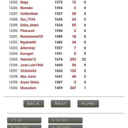
13285
.
Ruga
1575
12
0
13286
.
Romoko
1594
2
0
13287
.
Hafensteen
1557
30
0
13288
.
Sss_7534
1636
24
2
13289
.
Doka_chess
1524
55
0
13290
.
Pbenassi
1590
2
0
13291
.
Nowornever59
1589
18
0
13292
.
Ngabrieliii
1482
34
0
13293
.
Arborway
1557
7
0
13294
.
Korogeri
1591
5
0
13295
.
Hennes12
1676
293
22
13296
.
Jose Luis1968
1600
56
0
13297
.
Victoria64
1634
123
2
13298
.
Abu Junis
1641
40
2
13299
.
Aryan Sinha
1587
3
0
13300
.
Mcauduro
1459
247
1
BACK
NEXT
HOME
1: 1-50
2: 51-100
3: 101-150
4: 151-200