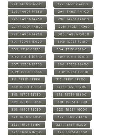
291: 14501-14550
292: 14551-14600
293: 14601-14650
294: 14651-14700
295: 14701-14750
296: 14751-14800
297: 14801-14850
298: 14851-14900
299: 14901-14950
300: 14951-15000
301: 15001-15050
302: 15051-15100
303: 15101-15150
304: 15151-15200
305: 15201-15250
306: 15251-15300
307: 15301-15350
308: 15351-15400
309: 15401-15450
310: 15451-15500
311: 15501-15550
312: 15551-15600
313: 15601-15650
314: 15651-15700
315: 15701-15750
316: 15751-15800
317: 15801-15850
318: 15851-15900
319: 15901-15950
320: 15951-16000
321: 16001-16050
322: 16051-16100
323: 16101-16150
324: 16151-16200
325: 16201-16250
326: 16251-16300