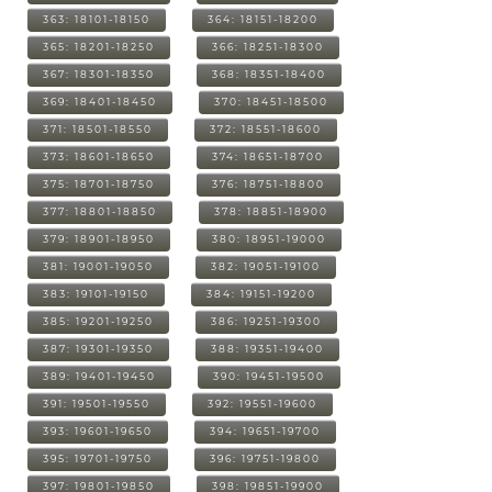
363: 18101-18150
364: 18151-18200
365: 18201-18250
366: 18251-18300
367: 18301-18350
368: 18351-18400
369: 18401-18450
370: 18451-18500
371: 18501-18550
372: 18551-18600
373: 18601-18650
374: 18651-18700
375: 18701-18750
376: 18751-18800
377: 18801-18850
378: 18851-18900
379: 18901-18950
380: 18951-19000
381: 19001-19050
382: 19051-19100
383: 19101-19150
384: 19151-19200
385: 19201-19250
386: 19251-19300
387: 19301-19350
388: 19351-19400
389: 19401-19450
390: 19451-19500
391: 19501-19550
392: 19551-19600
393: 19601-19650
394: 19651-19700
395: 19701-19750
396: 19751-19800
397: 19801-19850
398: 19851-19900