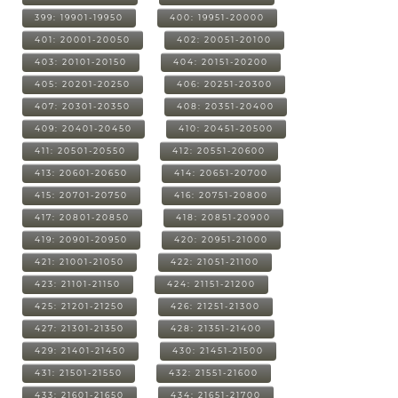
399: 19901-19950
400: 19951-20000
401: 20001-20050
402: 20051-20100
403: 20101-20150
404: 20151-20200
405: 20201-20250
406: 20251-20300
407: 20301-20350
408: 20351-20400
409: 20401-20450
410: 20451-20500
411: 20501-20550
412: 20551-20600
413: 20601-20650
414: 20651-20700
415: 20701-20750
416: 20751-20800
417: 20801-20850
418: 20851-20900
419: 20901-20950
420: 20951-21000
421: 21001-21050
422: 21051-21100
423: 21101-21150
424: 21151-21200
425: 21201-21250
426: 21251-21300
427: 21301-21350
428: 21351-21400
429: 21401-21450
430: 21451-21500
431: 21501-21550
432: 21551-21600
433: 21601-21650
434: 21651-21700