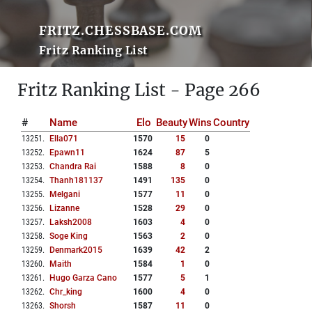
FRITZ.CHESSBASE.COM
Fritz Ranking List
Fritz Ranking List - Page 266
#
Name
Elo
Beauty
Wins
Country
13251
.
Ella071
1570
15
0
13252
.
Epawn11
1624
87
5
13253
.
Chandra Rai
1588
8
0
13254
.
Thanh181137
1491
135
0
13255
.
Melgani
1577
11
0
13256
.
Lizanne
1528
29
0
13257
.
Laksh2008
1603
4
0
13258
.
Soge King
1563
2
0
13259
.
Denmark2015
1639
42
2
13260
.
Maith
1584
1
0
13261
.
Hugo Garza Cano
1577
5
1
13262
.
Chr_king
1600
4
0
13263
.
Shorsh
1587
11
0