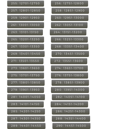
255: 12701-12750
256: 12751-12800
257: 12801-12850
258: 12851-12900
259: 12901-12950
260: 12951-13000
261: 13001-13050
262: 13051-13100
263: 13101-13150
264: 13151-13200
265: 13201-13250
266: 13251-13300
267: 13301-13350
268: 13351-13400
269: 13401-13450
270: 13451-13500
271: 13501-13550
272: 13551-13600
273: 13601-13650
274: 13651-13700
275: 13701-13750
276: 13751-13800
277: 13801-13850
278: 13851-13900
279: 13901-13950
280: 13951-14000
281: 14001-14050
282: 14051-14100
283: 14101-14150
284: 14151-14200
285: 14201-14250
286: 14251-14300
287: 14301-14350
288: 14351-14400
289: 14401-14450
290: 14451-14500