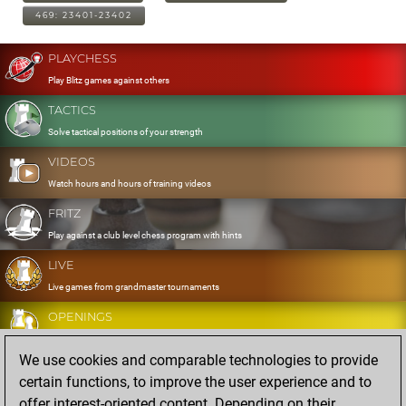
469: 23401-23402
PLAYCHESS
Play Blitz games against others
TACTICS
Solve tactical positions of your strength
VIDEOS
Watch hours and hours of training videos
FRITZ
Play against a club level chess program with hints
LIVE
Live games from grandmaster tournaments
OPENINGS
Develop and exercise your openings
We use cookies and comparable technologies to provide
DATABASE
certain functions, to improve the user experience and to
Eight million strong games
offer interest-oriented content. Depending on their