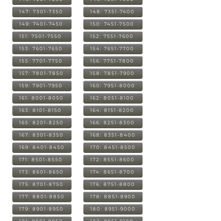
147: 7301-7350
148: 7351-7400
149: 7401-7450
150: 7451-7500
151: 7501-7550
152: 7551-7600
153: 7601-7650
154: 7651-7700
155: 7701-7750
156: 7751-7800
157: 7801-7850
158: 7851-7900
159: 7901-7950
160: 7951-8000
161: 8001-8050
162: 8051-8100
163: 8101-8150
164: 8151-8200
165: 8201-8250
166: 8251-8300
167: 8301-8350
168: 8351-8400
169: 8401-8450
170: 8451-8500
171: 8501-8550
172: 8551-8600
173: 8601-8650
174: 8651-8700
175: 8701-8750
176: 8751-8800
177: 8801-8850
178: 8851-8900
179: 8901-8950
180: 8951-9000