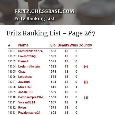
FRITZ.CHESSBASE.COM
Fritz Ranking List
Fritz Ranking List - Page 267
#
Name
Elo
Beauty
Wins
Country
13301
.
Samreenkhan774
1588
13
0
13302
.
Lovenothing
1582
13
0
13303
.
Parmjit
1588
13
0
13304
.
Leelanrüthstein
1583
13
0
13305
.
Chaz
1578
13
0
13306
.
Loigchess
1588
13
0
13307
.
Javafun
1584
13
0
13308
.
Max1150
1616
13
1
13309
.
Josan100
1589
13
0
13310
.
Perdosempre1962
1568
13
0
13311
.
Vivaan3214
1607
13
1
13312
.
Roleu
1571
13
0
13313
.
Puzzlemaster21
1602
13
0