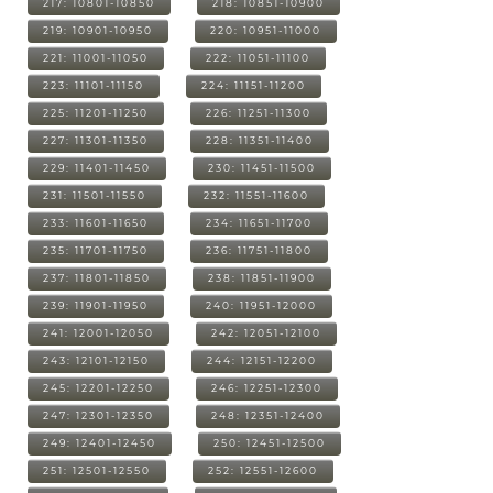
217: 10801-10850
218: 10851-10900
219: 10901-10950
220: 10951-11000
221: 11001-11050
222: 11051-11100
223: 11101-11150
224: 11151-11200
225: 11201-11250
226: 11251-11300
227: 11301-11350
228: 11351-11400
229: 11401-11450
230: 11451-11500
231: 11501-11550
232: 11551-11600
233: 11601-11650
234: 11651-11700
235: 11701-11750
236: 11751-11800
237: 11801-11850
238: 11851-11900
239: 11901-11950
240: 11951-12000
241: 12001-12050
242: 12051-12100
243: 12101-12150
244: 12151-12200
245: 12201-12250
246: 12251-12300
247: 12301-12350
248: 12351-12400
249: 12401-12450
250: 12451-12500
251: 12501-12550
252: 12551-12600