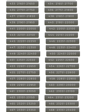
433: 21601-21650
434: 21651-21700
435: 21701-21750
436: 21751-21800
437: 21801-21850
438: 21851-21900
439: 21901-21950
440: 21951-22000
441: 22001-22050
442: 22051-22100
443: 22101-22150
444: 22151-22200
445: 22201-22250
446: 22251-22300
447: 22301-22350
448: 22351-22400
449: 22401-22450
450: 22451-22500
451: 22501-22550
452: 22551-22600
453: 22601-22650
454: 22651-22700
455: 22701-22750
456: 22751-22800
457: 22801-22850
458: 22851-22900
459: 22901-22950
460: 22951-23000
461: 23001-23050
462: 23051-23100
463: 23101-23150
464: 23151-23200
465: 23201-23250
466: 23251-23300
467: 23301-23350
468: 23351-23400