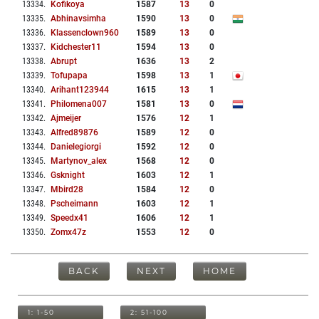
13334
.
Kofikoya
1587
13
0
13335
.
Abhinavsimha
1590
13
0
13336
.
Klassenclown960
1589
13
0
13337
.
Kidchester11
1594
13
0
13338
.
Abrupt
1636
13
2
13339
.
Tofupapa
1598
13
1
13340
.
Arihant123944
1615
13
1
13341
.
Philomena007
1581
13
0
13342
.
Ajmeijer
1576
12
1
13343
.
Alfred89876
1589
12
0
13344
.
Danielegiorgi
1592
12
0
13345
.
Martynov_alex
1568
12
0
13346
.
Gsknight
1603
12
1
13347
.
Mbird28
1584
12
0
13348
.
Pscheimann
1603
12
1
13349
.
Speedx41
1606
12
1
13350
.
Zomx47z
1553
12
0
BACK
NEXT
HOME
1: 1-50
2: 51-100