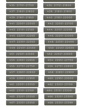
435: 21701-21750
436: 21751-21800
437: 21801-21850
438: 21851-21900
439: 21901-21950
440: 21951-22000
441: 22001-22050
442: 22051-22100
443: 22101-22150
444: 22151-22200
445: 22201-22250
446: 22251-22300
447: 22301-22350
448: 22351-22400
449: 22401-22450
450: 22451-22500
451: 22501-22550
452: 22551-22600
453: 22601-22650
454: 22651-22700
455: 22701-22750
456: 22751-22800
457: 22801-22850
458: 22851-22900
459: 22901-22950
460: 22951-23000
461: 23001-23050
462: 23051-23100
463: 23101-23150
464: 23151-23200
465: 23201-23250
466: 23251-23300
467: 23301-23350
468: 23351-23399