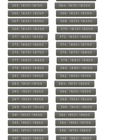
363: 18101-18150
364: 18151-18200
365: 18201-18250
366: 18251-18300
367: 18301-18350
368: 18351-18400
369: 18401-18450
370: 18451-18500
371: 18501-18550
372: 18551-18600
373: 18601-18650
374: 18651-18700
375: 18701-18750
376: 18751-18800
377: 18801-18850
378: 18851-18900
379: 18901-18950
380: 18951-19000
381: 19001-19050
382: 19051-19100
383: 19101-19150
384: 19151-19200
385: 19201-19250
386: 19251-19300
387: 19301-19350
388: 19351-19400
389: 19401-19450
390: 19451-19500
391: 19501-19550
392: 19551-19600
393: 19601-19650
394: 19651-19700
395: 19701-19750
396: 19751-19800
397: 19801-19850
398: 19851-19900