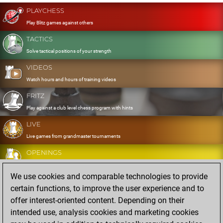
PLAYCHESS
Play Blitz games against others
TACTICS
Solve tactical positions of your strength
VIDEOS
Watch hours and hours of training videos
FRITZ
Play against a club level chess program with hints
LIVE
Live games from grandmaster tournaments
OPENINGS
Develop and exercise your openings
We use cookies and comparable technologies to provide
DATABASE
certain functions, to improve the user experience and to
Eight million strong games
offer interest-oriented content. Depending on their
MYGAMES
intended use, analysis cookies and marketing cookies
Store and analyse your own games in the cloud