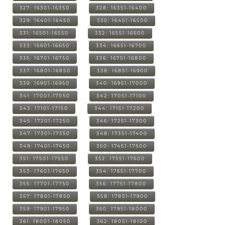
327: 16301-16350
328: 16351-16400
329: 16401-16450
330: 16451-16500
331: 16501-16550
332: 16551-16600
333: 16601-16650
334: 16651-16700
335: 16701-16750
336: 16751-16800
337: 16801-16850
338: 16851-16900
339: 16901-16950
340: 16951-17000
341: 17001-17050
342: 17051-17100
343: 17101-17150
344: 17151-17200
345: 17201-17250
346: 17251-17300
347: 17301-17350
348: 17351-17400
349: 17401-17450
350: 17451-17500
351: 17501-17550
352: 17551-17600
353: 17601-17650
354: 17651-17700
355: 17701-17750
356: 17751-17800
357: 17801-17850
358: 17851-17900
359: 17901-17950
360: 17951-18000
361: 18001-18050
362: 18051-18100