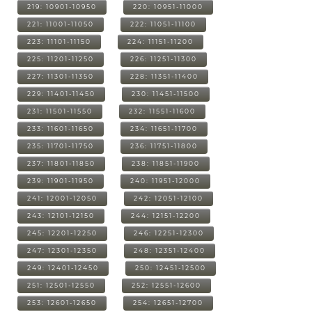
219: 10901-10950
220: 10951-11000
221: 11001-11050
222: 11051-11100
223: 11101-11150
224: 11151-11200
225: 11201-11250
226: 11251-11300
227: 11301-11350
228: 11351-11400
229: 11401-11450
230: 11451-11500
231: 11501-11550
232: 11551-11600
233: 11601-11650
234: 11651-11700
235: 11701-11750
236: 11751-11800
237: 11801-11850
238: 11851-11900
239: 11901-11950
240: 11951-12000
241: 12001-12050
242: 12051-12100
243: 12101-12150
244: 12151-12200
245: 12201-12250
246: 12251-12300
247: 12301-12350
248: 12351-12400
249: 12401-12450
250: 12451-12500
251: 12501-12550
252: 12551-12600
253: 12601-12650
254: 12651-12700