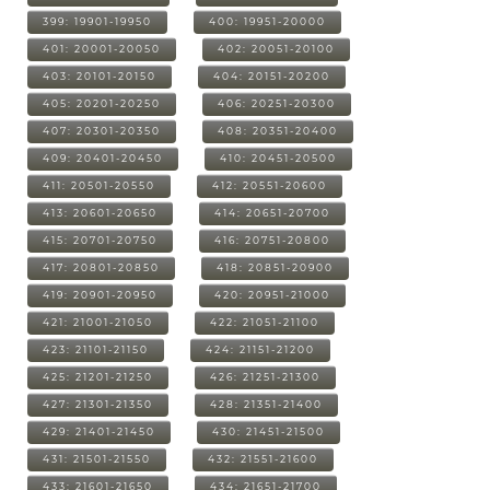
399: 19901-19950
400: 19951-20000
401: 20001-20050
402: 20051-20100
403: 20101-20150
404: 20151-20200
405: 20201-20250
406: 20251-20300
407: 20301-20350
408: 20351-20400
409: 20401-20450
410: 20451-20500
411: 20501-20550
412: 20551-20600
413: 20601-20650
414: 20651-20700
415: 20701-20750
416: 20751-20800
417: 20801-20850
418: 20851-20900
419: 20901-20950
420: 20951-21000
421: 21001-21050
422: 21051-21100
423: 21101-21150
424: 21151-21200
425: 21201-21250
426: 21251-21300
427: 21301-21350
428: 21351-21400
429: 21401-21450
430: 21451-21500
431: 21501-21550
432: 21551-21600
433: 21601-21650
434: 21651-21700