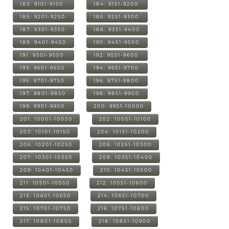
183: 9101-9150
184: 9151-9200
185: 9201-9250
186: 9251-9300
187: 9301-9350
188: 9351-9400
189: 9401-9450
190: 9451-9500
191: 9501-9550
192: 9551-9600
193: 9601-9650
194: 9651-9700
195: 9701-9750
196: 9751-9800
197: 9801-9850
198: 9851-9900
199: 9901-9950
200: 9951-10000
201: 10001-10050
202: 10051-10100
203: 10101-10150
204: 10151-10200
205: 10201-10250
206: 10251-10300
207: 10301-10350
208: 10351-10400
209: 10401-10450
210: 10451-10500
211: 10501-10550
212: 10551-10600
213: 10601-10650
214: 10651-10700
215: 10701-10750
216: 10751-10800
217: 10801-10850
218: 10851-10900