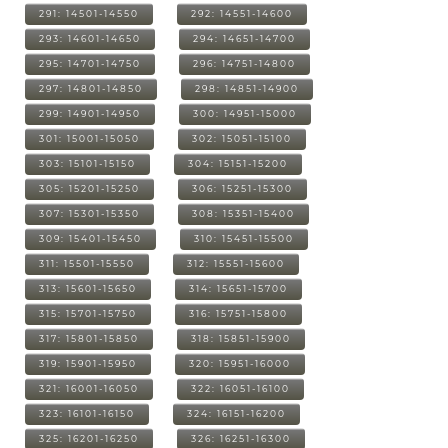
291: 14501-14550
292: 14551-14600
293: 14601-14650
294: 14651-14700
295: 14701-14750
296: 14751-14800
297: 14801-14850
298: 14851-14900
299: 14901-14950
300: 14951-15000
301: 15001-15050
302: 15051-15100
303: 15101-15150
304: 15151-15200
305: 15201-15250
306: 15251-15300
307: 15301-15350
308: 15351-15400
309: 15401-15450
310: 15451-15500
311: 15501-15550
312: 15551-15600
313: 15601-15650
314: 15651-15700
315: 15701-15750
316: 15751-15800
317: 15801-15850
318: 15851-15900
319: 15901-15950
320: 15951-16000
321: 16001-16050
322: 16051-16100
323: 16101-16150
324: 16151-16200
325: 16201-16250
326: 16251-16300