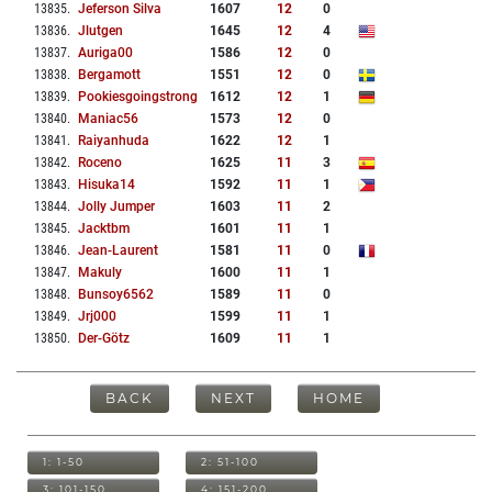
13835
.
Jeferson Silva
1607
12
0
13836
.
Jlutgen
1645
12
4
13837
.
Auriga00
1586
12
0
13838
.
Bergamott
1551
12
0
13839
.
Pookiesgoingstrong
1612
12
1
13840
.
Maniac56
1573
12
0
13841
.
Raiyanhuda
1622
12
1
13842
.
Roceno
1625
11
3
13843
.
Hisuka14
1592
11
1
13844
.
Jolly Jumper
1603
11
2
13845
.
Jacktbm
1601
11
1
13846
.
Jean-Laurent
1581
11
0
13847
.
Makuly
1600
11
1
13848
.
Bunsoy6562
1589
11
0
13849
.
Jrj000
1599
11
1
13850
.
Der-Götz
1609
11
1
BACK
NEXT
HOME
1: 1-50
2: 51-100
3: 101-150
4: 151-200