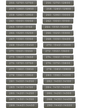
255: 12701-12750
256: 12751-12800
257: 12801-12850
258: 12851-12900
259: 12901-12950
260: 12951-13000
261: 13001-13050
262: 13051-13100
263: 13101-13150
264: 13151-13200
265: 13201-13250
266: 13251-13300
267: 13301-13350
268: 13351-13400
269: 13401-13450
270: 13451-13500
271: 13501-13550
272: 13551-13600
273: 13601-13650
274: 13651-13700
275: 13701-13750
276: 13751-13800
277: 13801-13850
278: 13851-13900
279: 13901-13950
280: 13951-14000
281: 14001-14050
282: 14051-14100
283: 14101-14150
284: 14151-14200
285: 14201-14250
286: 14251-14300
287: 14301-14350
288: 14351-14400
289: 14401-14450
290: 14451-14500