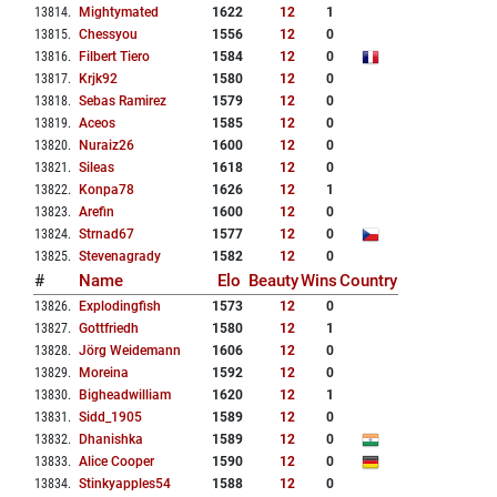
13814
.
Mightymated
1622
12
1
13815
.
Chessyou
1556
12
0
13816
.
Filbert Tiero
1584
12
0
13817
.
Krjk92
1580
12
0
13818
.
Sebas Ramirez
1579
12
0
13819
.
Aceos
1585
12
0
13820
.
Nuraiz26
1600
12
0
13821
.
Sileas
1618
12
0
13822
.
Konpa78
1626
12
1
13823
.
Arefin
1600
12
0
13824
.
Strnad67
1577
12
0
13825
.
Stevenagrady
1582
12
0
#
Name
Elo
Beauty
Wins
Country
13826
.
Explodingfish
1573
12
0
13827
.
Gottfriedh
1580
12
1
13828
.
Jörg Weidemann
1606
12
0
13829
.
Moreina
1592
12
0
13830
.
Bigheadwilliam
1620
12
1
13831
.
Sidd_1905
1589
12
0
13832
.
Dhanishka
1589
12
0
13833
.
Alice Cooper
1590
12
0
13834
.
Stinkyapples54
1588
12
0