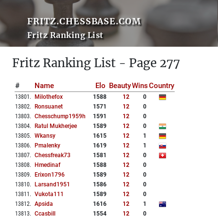
FRITZ.CHESSBASE.COM
Fritz Ranking List
Fritz Ranking List - Page 277
#
Name
Elo
Beauty
Wins
Country
13801
.
Milothefox
1588
12
0
13802
.
Ronsuanet
1571
12
0
13803
.
Chesschump1959h
1591
12
0
13804
.
Ratul Mukherjee
1589
12
0
13805
.
Wkansy
1615
12
1
13806
.
Pmalenky
1619
12
1
13807
.
Chessfreak73
1581
12
0
13808
.
Hmedinaf
1588
12
0
13809
.
Erixon1796
1589
12
0
13810
.
Larsand1951
1586
12
0
13811
.
Vukota111
1589
12
0
13812
.
Apsida
1616
12
1
13813
.
Ccasbill
1554
12
0