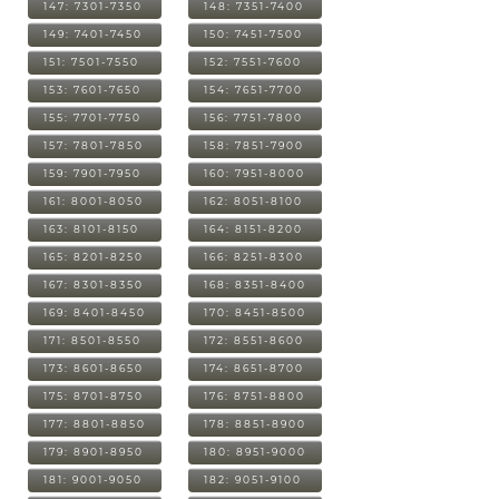
147: 7301-7350
148: 7351-7400
149: 7401-7450
150: 7451-7500
151: 7501-7550
152: 7551-7600
153: 7601-7650
154: 7651-7700
155: 7701-7750
156: 7751-7800
157: 7801-7850
158: 7851-7900
159: 7901-7950
160: 7951-8000
161: 8001-8050
162: 8051-8100
163: 8101-8150
164: 8151-8200
165: 8201-8250
166: 8251-8300
167: 8301-8350
168: 8351-8400
169: 8401-8450
170: 8451-8500
171: 8501-8550
172: 8551-8600
173: 8601-8650
174: 8651-8700
175: 8701-8750
176: 8751-8800
177: 8801-8850
178: 8851-8900
179: 8901-8950
180: 8951-9000
181: 9001-9050
182: 9051-9100