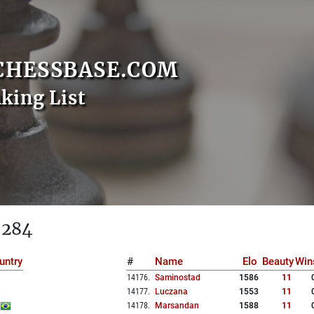
CHESSBASE.COM
nking List
 284
untry
#
Name
Elo
Beauty
Win
14176
.
Saminostad
1586
11
14177
.
Luczana
1553
11
14178
.
Marsandan
1588
11