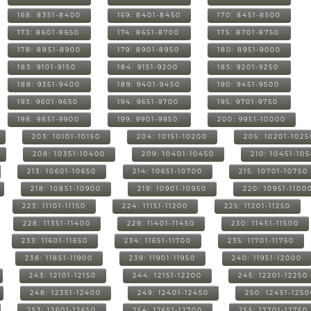
168: 8351-8400
169: 8401-8450
170: 8451-8500
173: 8601-8650
174: 8651-8700
175: 8701-8750
178: 8851-8900
179: 8901-8950
180: 8951-9000
183: 9101-9150
184: 9151-9200
185: 9201-9250
188: 9351-9400
189: 9401-9450
190: 9451-9500
193: 9601-9650
194: 9651-9700
195: 9701-9750
198: 9851-9900
199: 9901-9950
200: 9951-10000
203: 10101-10150
204: 10151-10200
205: 10201-1025
208: 10351-10400
209: 10401-10450
210: 10451-10
213: 10601-10650
214: 10651-10700
215: 10701-10750
218: 10851-10900
219: 10901-10950
220: 10951-1100
223: 11101-11150
224: 11151-11200
225: 11201-11250
228: 11351-11400
229: 11401-11450
230: 11451-11500
233: 11601-11650
234: 11651-11700
235: 11701-11750
238: 11851-11900
239: 11901-11950
240: 11951-12000
243: 12101-12150
244: 12151-12200
245: 12201-12250
248: 12351-12400
249: 12401-12450
250: 12451-125
253: 12601-12650
254: 12651-12700
255: 12701-12750