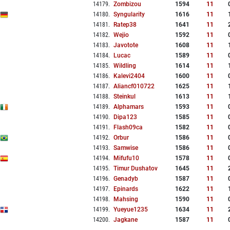
14179
.
Zombizou
1594
11
14180
.
Syngularity
1616
11
14181
.
Ratep38
1641
11
14182
.
Wejio
1592
11
14183
.
Javotote
1608
11
14184
.
Lucac
1589
11
14185
.
Wildling
1614
11
14186
.
Kalevi2404
1600
11
14187
.
Aliancf010722
1625
11
14188
.
Steinkul
1613
11
14189
.
Alphamars
1593
11
14190
.
Dipa123
1585
11
14191
.
Flash09ca
1582
11
14192
.
Orbur
1586
11
14193
.
Samwise
1586
11
14194
.
Mifufu10
1578
11
14195
.
Timur Dushatov
1645
11
14196
.
Genadyb
1587
11
14197
.
Epinards
1622
11
14198
.
Mahsing
1590
11
14199
.
Yueyue1235
1634
11
14200
.
Jagkane
1587
11