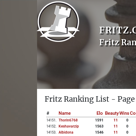
FRITZ.
Fritz Ra
Fritz Ranking List - Page
#
Name
Elo
Beauty
Wins
Co
14151
.
Thorin6768
1591
11
0
14152
.
Keshavarzip
1563
11
0
14153
.
Albidona
1546
11
0