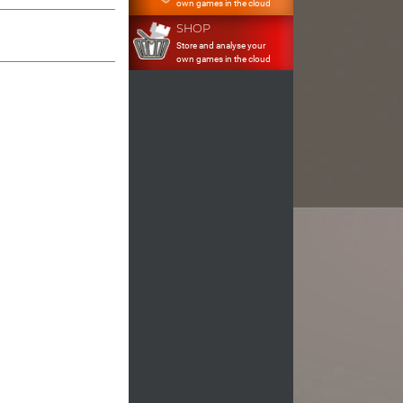
own games in the cloud
SHOP
Store and analyse your
own games in the cloud