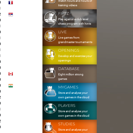
Watch hours and hours of
0
training videos
1
FRITZ
2
Play against a club level
0
chess program with hints
1
LIVE
0
Live games from
1
grandmaster tournaments
0
1
OPENINGS
1
Develop and exercise your
openings
0
0
DATABASE
0
Eight million strong
games
0
0
MYGAMES
0
Store and analyse your
2
own games in the cloud
0
PLAYERS
1
Store and analyse your
0
own games in the cloud
2
STUDIES
0
Store and analyse your