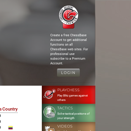
Create a free ChessBase
Account to get additional
functions on all
ChessBase web sites. For
professional use
subscribe to a Premium
Account.
LOGIN
PLAYCHESS
Play Blitz games against
others
TACTICS
s
Country
Solve tactical positions of
0
your strength
0
VIDEOS
0