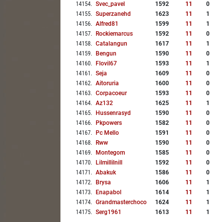
14154
.
Svec_pavel
1592
11
0
14155
.
Superzanehd
1623
11
1
14156
.
Alfred81
1599
11
1
14157
.
Rockiemarcus
1592
11
0
14158
.
Catalangun
1617
11
1
14159
.
Bengun
1590
11
0
14160
.
Flovil67
1593
11
1
14161
.
Seja
1609
11
0
14162
.
Aitoruria
1600
11
0
14163
.
Corpacoeur
1593
11
0
14164
.
Az132
1625
11
1
14165
.
Hussenrasyd
1590
11
0
14166
.
Pkpowers
1582
11
0
14167
.
Pc Mello
1591
11
0
14168
.
Rww
1590
11
0
14169
.
Montegom
1585
11
0
14170
.
Lilmillilnill
1592
11
0
14171
.
Abakuk
1586
11
0
14172
.
Brysa
1606
11
1
14173
.
Enapabol
1614
11
1
14174
.
Grandmasterchoco
1624
11
1
14175
.
Serg1961
1613
11
1