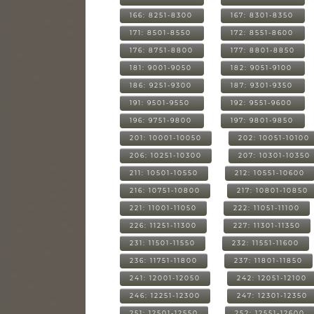
166: 8251-8300
167: 8301-8350
171: 8501-8550
172: 8551-8600
176: 8751-8800
177: 8801-8850
181: 9001-9050
182: 9051-9100
186: 9251-9300
187: 9301-9350
191: 9501-9550
192: 9551-9600
196: 9751-9800
197: 9801-9850
201: 10001-10050
202: 10051-10100
206: 10251-10300
207: 10301-10350
211: 10501-10550
212: 10551-10600
216: 10751-10800
217: 10801-10850
221: 11001-11050
222: 11051-11100
226: 11251-11300
227: 11301-11350
231: 11501-11550
232: 11551-11600
236: 11751-11800
237: 11801-11850
241: 12001-12050
242: 12051-12100
246: 12251-12300
247: 12301-12350
251: 12501-12550
252: 12551-12600