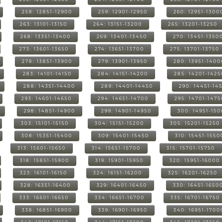
258: 12851-12900
259: 12901-12950
260: 12951-1300
263: 13101-13150
264: 13151-13200
265: 13201-13250
268: 13351-13400
269: 13401-13450
270: 13451-1350
273: 13601-13650
274: 13651-13700
275: 13701-13750
278: 13851-13900
279: 13901-13950
280: 13951-1400
283: 14101-14150
284: 14151-14200
285: 14201-1425
288: 14351-14400
289: 14401-14450
290: 14451-14
293: 14601-14650
294: 14651-14700
295: 14701-1475
298: 14851-14900
299: 14901-14950
300: 14951-15
303: 15101-15150
304: 15151-15200
305: 15201-15250
308: 15351-15400
309: 15401-15450
310: 15451-1550
313: 15601-15650
314: 15651-15700
315: 15701-15750
318: 15851-15900
319: 15901-15950
320: 15951-16000
323: 16101-16150
324: 16151-16200
325: 16201-16250
328: 16351-16400
329: 16401-16450
330: 16451-1650
333: 16601-16650
334: 16651-16700
335: 16701-16750
338: 16851-16900
339: 16901-16950
340: 16951-1700