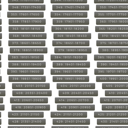
343: 17101-17150
344: 17151-17200
345: 17201-17250
348: 17351-17400
349: 17401-17450
350: 17451-1750
353: 17601-17650
354: 17651-17700
355: 17701-17750
358: 17851-17900
359: 17901-17950
360: 17951-1800
363: 18101-18150
364: 18151-18200
365: 18201-1825
368: 18351-18400
369: 18401-18450
370: 18451-185
373: 18601-18650
374: 18651-18700
375: 18701-1875
378: 18851-18900
379: 18901-18950
380: 18951-19
383: 19101-19150
384: 19151-19200
385: 19201-19250
388: 19351-19400
389: 19401-19450
390: 19451-195
393: 19601-19650
394: 19651-19700
395: 19701-19750
398: 19851-19900
399: 19901-19950
400: 19951-200
0
403: 20101-20150
404: 20151-20200
405: 20201-
0
408: 20351-20400
409: 20401-20450
410: 20451
413: 20601-20650
414: 20651-20700
415: 20701-2
0
418: 20851-20900
419: 20901-20950
420: 20951-
423: 21101-21150
424: 21151-21200
425: 21201-21250
428: 21351-21400
429: 21401-21450
430: 21451-215