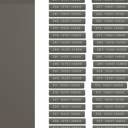
256: 12751-12800
257: 12801-12850
261: 13001-13050
262: 13051-13100
266: 13251-13300
267: 13301-13350
271: 13501-13550
272: 13551-13600
276: 13751-13800
277: 13801-13850
281: 14001-14050
282: 14051-14100
286: 14251-14300
287: 14301-14350
291: 14501-14550
292: 14551-14600
296: 14751-14800
297: 14801-14850
301: 15001-15050
302: 15051-15100
306: 15251-15300
307: 15301-15350
311: 15501-15550
312: 15551-15600
316: 15751-15800
317: 15801-15850
321: 16001-16050
322: 16051-16100
326: 16251-16300
327: 16301-16350
331: 16501-16550
332: 16551-16600
336: 16751-16800
337: 16801-16850