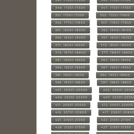
341: 17001-17050
342: 17051-17100
346: 17251-17300
347: 17301-17350
351: 17501-17550
352: 17551-17600
356: 17751-17800
357: 17801-17850
361: 18001-18050
362: 18051-18100
366: 18251-18300
367: 18301-18350
371: 18501-18550
372: 18551-18600
376: 18751-18800
377: 18801-18850
381: 19001-19050
382: 19051-19100
386: 19251-19300
387: 19301-19350
391: 19501-19550
392: 19551-19600
396: 19751-19800
397: 19801-19850
401: 20001-20050
402: 20051-2010
406: 20251-20300
407: 20301-2035
411: 20501-20550
412: 20551-20600
416: 20751-20800
417: 20801-2085
421: 21001-21050
422: 21051-21100
426: 21251-21300
427: 21301-21350