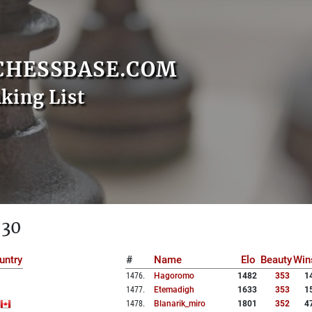
CHESSBASE.COM
nking List
 30
untry
#
Name
Elo
Beauty
Win
1476
.
Hagoromo
1482
353
1
1477
.
Etemadigh
1633
353
1
1478
.
Blanarik_miro
1801
352
4