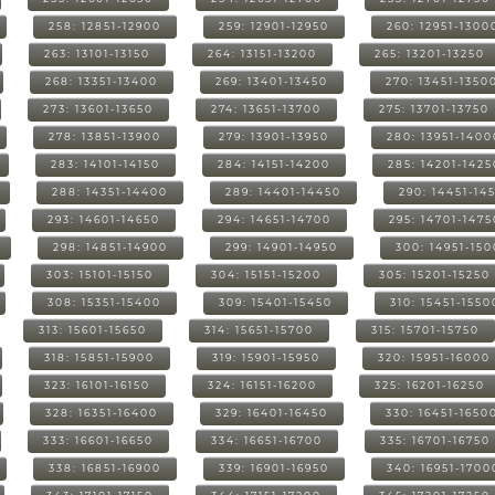
258: 12851-12900
259: 12901-12950
260: 12951-1300
263: 13101-13150
264: 13151-13200
265: 13201-13250
268: 13351-13400
269: 13401-13450
270: 13451-1350
273: 13601-13650
274: 13651-13700
275: 13701-13750
278: 13851-13900
279: 13901-13950
280: 13951-1400
283: 14101-14150
284: 14151-14200
285: 14201-1425
288: 14351-14400
289: 14401-14450
290: 14451-14
293: 14601-14650
294: 14651-14700
295: 14701-1475
298: 14851-14900
299: 14901-14950
300: 14951-15
303: 15101-15150
304: 15151-15200
305: 15201-15250
308: 15351-15400
309: 15401-15450
310: 15451-1550
313: 15601-15650
314: 15651-15700
315: 15701-15750
318: 15851-15900
319: 15901-15950
320: 15951-16000
323: 16101-16150
324: 16151-16200
325: 16201-16250
328: 16351-16400
329: 16401-16450
330: 16451-1650
333: 16601-16650
334: 16651-16700
335: 16701-16750
338: 16851-16900
339: 16901-16950
340: 16951-1700