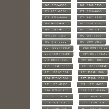
166: 8251-8300
167: 8301-8350
171: 8501-8550
172: 8551-8600
176: 8751-8800
177: 8801-8850
181: 9001-9050
182: 9051-9100
186: 9251-9300
187: 9301-9350
191: 9501-9550
192: 9551-9600
196: 9751-9800
197: 9801-9850
201: 10001-10050
202: 10051-10100
206: 10251-10300
207: 10301-10350
211: 10501-10550
212: 10551-10600
216: 10751-10800
217: 10801-10850
221: 11001-11050
222: 11051-11100
226: 11251-11300
227: 11301-11350
231: 11501-11550
232: 11551-11600
236: 11751-11800
237: 11801-11850
241: 12001-12050
242: 12051-12100
246: 12251-12300
247: 12301-12350
251: 12501-12550
252: 12551-12600