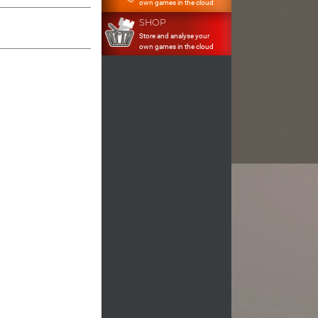
own games in the cloud
SHOP
Store and analyse your
own games in the cloud