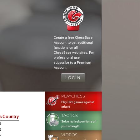
Create a free ChessBase
Account to get additional
functions on all
ChessBase web sites. For
professional use
subscribe to a Premium
Account.
LOGIN
PLAYCHESS
Play Blitz games against
others
TACTICS
s
Country
Solve tactical positions of
4
your strength
5
VIDEOS
7