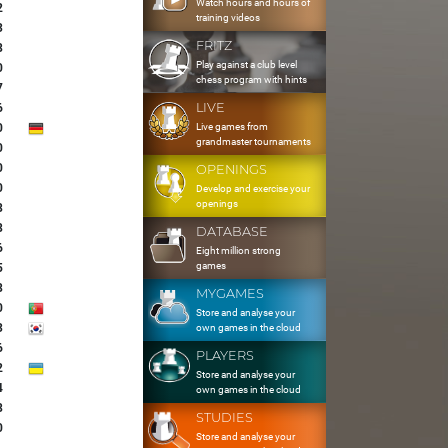
Watch hours and hours of
2
training videos
3
FRITZ
8
Play against a club level
0
chess program with hints
7
LIVE
6
Live games from
0
grandmaster tournaments
0
0
OPENINGS
0
Develop and exercise your
openings
8
8
DATABASE
6
Eight million strong
games
5
8
MYGAMES
0
Store and analyse your
3
own games in the cloud
6
PLAYERS
2
Store and analyse your
4
own games in the cloud
8
STUDIES
0
Store and analyse your