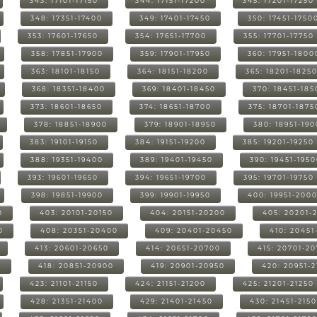
343: 17101-17150
344: 17151-17200
345: 17201-17250
348: 17351-17400
349: 17401-17450
350: 17451-1750
353: 17601-17650
354: 17651-17700
355: 17701-17750
358: 17851-17900
359: 17901-17950
360: 17951-1800
363: 18101-18150
364: 18151-18200
365: 18201-1825
368: 18351-18400
369: 18401-18450
370: 18451-185
373: 18601-18650
374: 18651-18700
375: 18701-1875
378: 18851-18900
379: 18901-18950
380: 18951-19
383: 19101-19150
384: 19151-19200
385: 19201-19250
388: 19351-19400
389: 19401-19450
390: 19451-195
393: 19601-19650
394: 19651-19700
395: 19701-19750
398: 19851-19900
399: 19901-19950
400: 19951-200
0
403: 20101-20150
404: 20151-20200
405: 20201-
0
408: 20351-20400
409: 20401-20450
410: 20451
413: 20601-20650
414: 20651-20700
415: 20701-2
0
418: 20851-20900
419: 20901-20950
420: 20951-
423: 21101-21150
424: 21151-21200
425: 21201-21250
428: 21351-21400
429: 21401-21450
430: 21451-215