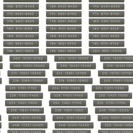
168: 8351-8400
169: 8401-8450
170: 8451-8500
173: 8601-8650
174: 8651-8700
175: 8701-8750
178: 8851-8900
179: 8901-8950
180: 8951-9000
183: 9101-9150
184: 9151-9200
185: 9201-9250
188: 9351-9400
189: 9401-9450
190: 9451-9500
193: 9601-9650
194: 9651-9700
195: 9701-9750
198: 9851-9900
199: 9901-9950
200: 9951-10000
203: 10101-10150
204: 10151-10200
205: 10201-1025
208: 10351-10400
209: 10401-10450
210: 10451-10
213: 10601-10650
214: 10651-10700
215: 10701-10750
218: 10851-10900
219: 10901-10950
220: 10951-1100
223: 11101-11150
224: 11151-11200
225: 11201-11250
228: 11351-11400
229: 11401-11450
230: 11451-11500
233: 11601-11650
234: 11651-11700
235: 11701-11750
238: 11851-11900
239: 11901-11950
240: 11951-12000
243: 12101-12150
244: 12151-12200
245: 12201-12250
248: 12351-12400
249: 12401-12450
250: 12451-125
253: 12601-12650
254: 12651-12700
255: 12701-12750