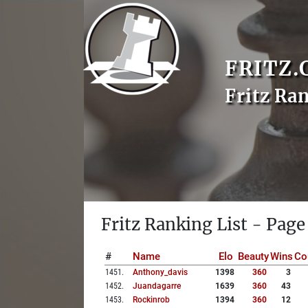
FRITZ.
Fritz Ra
Fritz Ranking List - Page
#
Name
Elo
Beauty
Wins
Co
1451
.
Anthony_davis
1398
360
3
1452
.
Juandagarre
1639
360
43
1453
.
Rockinrob
1394
360
12