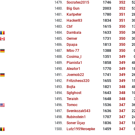
1479
.
Socrates2015
1746
352
5
1480
.
Big Gun
2003
352
5
1481
.
Karlpeter
1780
351
2
1482
.
Hacker83
1834
351
3
1483
.
Cbf
1615
350
1
1484
.
Dambala
1633
350
3
1485
.
Oerner
1731
350
3
1486
.
Dpapa
1813
350
2
1487
.
Mbs-77
1388
350
1488
.
Cosima_l
1351
349
1489
.
Pianista1
1858
349
4
1490
.
Aleator1
1770
349
1
1491
.
Joemob22
1741
349
2
1492
.
Fritzchess320
1655
349
1
1493
.
Bojta
1821
348
4
1494
.
Sgtghost
1643
348
1
1495
.
Teraish
1648
348
1496
.
Tomoc
1536
347
3
1497
.
Svenkozak543
1636
347
2
1498
.
Rubinstein1
1707
347
2
1499
.
Soner Üçay
1836
347
1
1500
.
Lutz1959kroepke
1459
347