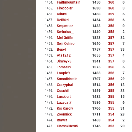
1454
.
Faithmountain
1450
360
0
1455
.
Firecooler
1630
360
3
1456
.
Klinke
1468
359
6
1457
.
Delifikri
1454
358
6
1458
.
Sequestor
1433
358
0
1459
.
Sertorius__
1440
358
2
1460
.
Mel Griffin
1823
357
32
1461
.
Seiji Oshiro
1640
357
7
1462
.
Bejo4
1757
357
33
1463
.
Ata1212
1655
357
4
1464
.
Jimrey73
1341
357
0
1465
.
Tomee39
1575
356
6
1466
.
Loopie9
1483
356
7
1467
.
Smoothbrain
1707
356
29
1468
.
Crazypirat
1514
356
13
1469
.
Coschil
1459
355
33
1470
.
Lucebert
1482
355
15
1471
.
Lazycat7
1586
355
6
1472
.
Kis Karoly
1706
355
31
1473
.
Zoomrick
1711
354
28
1474
.
Itravcf
1463
354
2
1475
.
Chesskiller05
1746
353
20