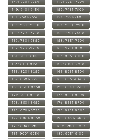
147: 7301-7350
148: 7351-7400
149: 7401-7450
150: 7451-7500
151: 7501-7550
152: 7551-7600
153: 7601-7650
154: 7651-7700
155: 7701-7750
156: 7751-7800
157: 7801-7850
158: 7851-7900
159: 7901-7950
160: 7951-8000
161: 8001-8050
162: 8051-8100
163: 8101-8150
164: 8151-8200
165: 8201-8250
166: 8251-8300
167: 8301-8350
168: 8351-8400
169: 8401-8450
170: 8451-8500
171: 8501-8550
172: 8551-8600
173: 8601-8650
174: 8651-8700
175: 8701-8750
176: 8751-8800
177: 8801-8850
178: 8851-8900
179: 8901-8950
180: 8951-9000
181: 9001-9050
182: 9051-9100