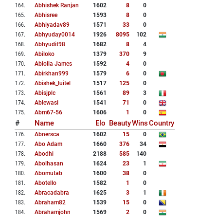
164
.
Abhishek Ranjan
1602
8
0
165
.
Abhisree
1593
8
0
166
.
Abhiyadav89
1571
33
0
167
.
Abhyuday0014
1926
8095
102
168
.
Abhyudit98
1682
8
4
169
.
Abiloko
1379
370
9
170
.
Abiolla James
1592
4
0
171
.
Abirkhan999
1579
6
0
172
.
Abishek_luitel
1517
125
0
173
.
Abisjplc
1561
89
3
174
.
Ablewasi
1541
71
0
175
.
Abm67-56
1606
1
0
#
Name
Elo
Beauty
Wins
Country
176
.
Abnersca
1602
15
0
177
.
Abo Adam
1660
376
34
178
.
Abodhi
2188
585
140
179
.
Abolhasan
1624
23
1
180
.
Abomutab
1600
38
0
181
.
Abotello
1582
1
0
182
.
Abracadabra
1625
3
1
183
.
Abraham82
1539
15
0
184
.
Abrahamjohn
1569
2
0