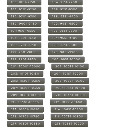
183: 9101-9150
184: 9151-9200
185: 9201-9250
186: 9251-9300
187: 9301-9350
188: 9351-9400
189: 9401-9450
190: 9451-9500
191: 9501-9550
192: 9551-9600
193: 9601-9650
194: 9651-9700
195: 9701-9750
196: 9751-9800
197: 9801-9850
198: 9851-9900
199: 9901-9950
200: 9951-10000
201: 10001-10050
202: 10051-10100
203: 10101-10150
204: 10151-10200
205: 10201-10250
206: 10251-10300
207: 10301-10350
208: 10351-10400
209: 10401-10450
210: 10451-10500
211: 10501-10550
212: 10551-10600
213: 10601-10650
214: 10651-10700
215: 10701-10750
216: 10751-10800
217: 10801-10850
218: 10851-10900