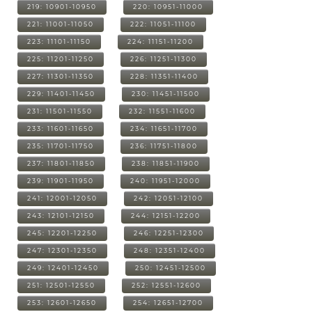
219: 10901-10950
220: 10951-11000
221: 11001-11050
222: 11051-11100
223: 11101-11150
224: 11151-11200
225: 11201-11250
226: 11251-11300
227: 11301-11350
228: 11351-11400
229: 11401-11450
230: 11451-11500
231: 11501-11550
232: 11551-11600
233: 11601-11650
234: 11651-11700
235: 11701-11750
236: 11751-11800
237: 11801-11850
238: 11851-11900
239: 11901-11950
240: 11951-12000
241: 12001-12050
242: 12051-12100
243: 12101-12150
244: 12151-12200
245: 12201-12250
246: 12251-12300
247: 12301-12350
248: 12351-12400
249: 12401-12450
250: 12451-12500
251: 12501-12550
252: 12551-12600
253: 12601-12650
254: 12651-12700