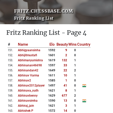
FRITZ.CHESSBASE.COM
Fritz Ranking List
Fritz Ranking List - Page 4
#
Name
Elo
Beauty
Wins
Country
151
.
Abhigyaansinha
1592
9
0
152
.
Abhijitmustafi
1601
2
0
153
.
Abhimanyumishra
1619
132
1
154
.
Abhinanan46698
1597
33
1
155
.
Abhinandan42
1649
22
2
156
.
Abhinav Varma
1611
10
1
157
.
Abhinav2
1585
1
0
158
.
Abhinav2012player
1497
41
0
159
.
Abhinava_nath
1621
8
1
160
.
Abhinavbenny
1629
677
2
161
.
Abhinavsimha
1590
13
0
162
.
Abhiraj_jain
1621
3
1
163
.
Abhishek P
1572
14
0