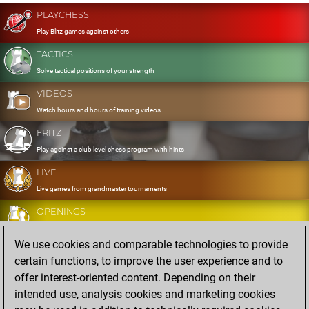
PLAYCHESS
Play Blitz games against others
TACTICS
Solve tactical positions of your strength
VIDEOS
Watch hours and hours of training videos
FRITZ
Play against a club level chess program with hints
LIVE
Live games from grandmaster tournaments
OPENINGS
Develop and exercise your openings
We use cookies and comparable technologies to provide
DATABASE
certain functions, to improve the user experience and to
Eight million strong games
offer interest-oriented content. Depending on their
MYGAMES
intended use, analysis cookies and marketing cookies
Store and analyse your own games in the cloud