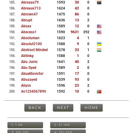
185
.
Abraxas79
1593
30
0
186
.
Abreaux713
1624
42
0
187
.
Abrown47
1475
86
0
188
.
Abrupt
1636
13
2
189
.
Absax
1589
12
0
190
.
Abscess1
1590
9631
392
191
.
Absoluman
1623
4
1
192
.
Absolut2100
1588
9
0
193
.
Abstract Minded
1578
33
1
194
.
Abtinkg
1588
1
0
195
.
Abu Junis
1641
40
2
196
.
Abu Syed
1589
2
0
197
.
Abuelitovictor
1591
17
0
198
.
Abuzayed
1539
93
0
199
.
Abyss
1596
23
2
200
.
Ac1234567890
1592
10
0
BACK
NEXT
HOME
1: 1-50
2: 51-100
3: 101-150
4: 151-200