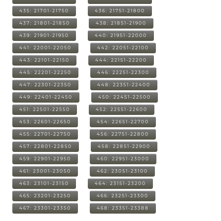
435: 21701-21750
436: 21751-21800
437: 21801-21850
438: 21851-21900
439: 21901-21950
440: 21951-22000
441: 22001-22050
442: 22051-22100
443: 22101-22150
444: 22151-22200
445: 22201-22250
446: 22251-22300
447: 22301-22350
448: 22351-22400
449: 22401-22450
450: 22451-22500
451: 22501-22550
452: 22551-22600
453: 22601-22650
454: 22651-22700
455: 22701-22750
456: 22751-22800
457: 22801-22850
458: 22851-22900
459: 22901-22950
460: 22951-23000
461: 23001-23050
462: 23051-23100
463: 23101-23150
464: 23151-23200
465: 23201-23250
466: 23251-23300
467: 23301-23350
468: 23351-23388