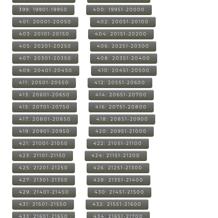
399: 19901-19950
400: 19951-20000
401: 20001-20050
402: 20051-20100
403: 20101-20150
404: 20151-20200
405: 20201-20250
406: 20251-20300
407: 20301-20350
408: 20351-20400
409: 20401-20450
410: 20451-20500
411: 20501-20550
412: 20551-20600
413: 20601-20650
414: 20651-20700
415: 20701-20750
416: 20751-20800
417: 20801-20850
418: 20851-20900
419: 20901-20950
420: 20951-21000
421: 21001-21050
422: 21051-21100
423: 21101-21150
424: 21151-21200
425: 21201-21250
426: 21251-21300
427: 21301-21350
428: 21351-21400
429: 21401-21450
430: 21451-21500
431: 21501-21550
432: 21551-21600
433: 21601-21650
434: 21651-21700