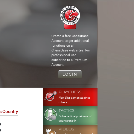
Create a free ChessBase
Account to get additional
functions on all
ChessBase web sites. For
professional use
subscribe to a Premium
Account.
LOGIN
PLAYCHESS
Play Blitz games against
others
TACTICS
s
Country
Solve tactical positions of
1
your strength
0
VIDEOS
0