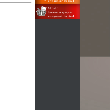
own games in the cloud
SHOP
Store and analyse your
own games in the cloud