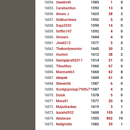
16054
.
Uwedroth
1585
1
0
16055
.
Carabantius
1592
13
0
16056
.
Alvaro J
1623
28
2
16057
.
Sridharchess
1592
5
0
16058
.
Daja2020
1590
14
0
16059
.
Griffin747
1592
4
0
16060
.
Onmars
1604
4
0
16061
.
Jimdi212
1577
5
0
16062
.
Thebootywarrior
1645
30
2
16063
.
Hurinnl
1612
38
2
16064
.
Georgepratt2011
1514
21
0
16065
.
Titoutitou
1560
67
0
16066
.
Mannark63
1660
62
8
16067
.
Akepek
1600
61
0
16068
.
Stenen06
1587
6
0
16069
.
Xcvdgujcviygc79dfu79
1587
4
0
16070
.
Duluk
1578
5
0
16071
.
Marall1
1577
20
0
16072
.
Majorbackes
1619
3
1
16073
.
Isaiahd932
1600
105
0
16074
.
Akalacan
1555
852
74
16075
.
Neilgristle
1582
35
1