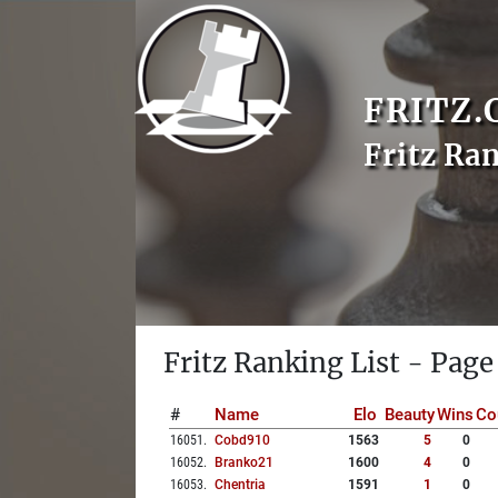
FRITZ.
Fritz Ra
Fritz Ranking List - Page
#
Name
Elo
Beauty
Wins
Co
16051
.
Cobd910
1563
5
0
16052
.
Branko21
1600
4
0
16053
.
Chentria
1591
1
0