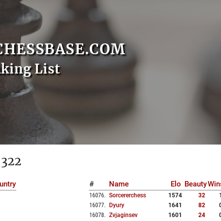
CHESSBASE.COM
nking List
 322
untry
#
Name
Elo
Beauty
Win
16076
.
Sorcererchess
1574
32
16077
.
Dyury
1641
82
16078
.
Zvjaginsev
1601
24