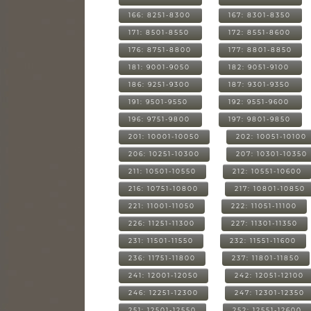
166: 8251-8300
167: 8301-8350
171: 8501-8550
172: 8551-8600
176: 8751-8800
177: 8801-8850
181: 9001-9050
182: 9051-9100
186: 9251-9300
187: 9301-9350
191: 9501-9550
192: 9551-9600
196: 9751-9800
197: 9801-9850
201: 10001-10050
202: 10051-10100
206: 10251-10300
207: 10301-10350
211: 10501-10550
212: 10551-10600
216: 10751-10800
217: 10801-10850
221: 11001-11050
222: 11051-11100
226: 11251-11300
227: 11301-11350
231: 11501-11550
232: 11551-11600
236: 11751-11800
237: 11801-11850
241: 12001-12050
242: 12051-12100
246: 12251-12300
247: 12301-12350
251: 12501-12550
252: 12551-12600