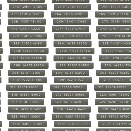
258: 12851-12900
259: 12901-12950
260: 12951-1300
263: 13101-13150
264: 13151-13200
265: 13201-13250
268: 13351-13400
269: 13401-13450
270: 13451-1350
273: 13601-13650
274: 13651-13700
275: 13701-13750
278: 13851-13900
279: 13901-13950
280: 13951-1400
283: 14101-14150
284: 14151-14200
285: 14201-1425
288: 14351-14400
289: 14401-14450
290: 14451-14
293: 14601-14650
294: 14651-14700
295: 14701-1475
298: 14851-14900
299: 14901-14950
300: 14951-15
303: 15101-15150
304: 15151-15200
305: 15201-15250
308: 15351-15400
309: 15401-15450
310: 15451-1550
313: 15601-15650
314: 15651-15700
315: 15701-15750
318: 15851-15900
319: 15901-15950
320: 15951-16000
323: 16101-16150
324: 16151-16200
325: 16201-16250
328: 16351-16400
329: 16401-16450
330: 16451-1650
333: 16601-16650
334: 16651-16700
335: 16701-16750
338: 16851-16900
339: 16901-16950
340: 16951-1700