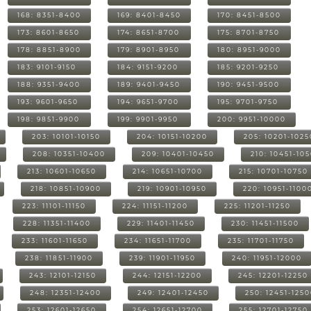
168: 8351-8400
169: 8401-8450
170: 8451-8500
173: 8601-8650
174: 8651-8700
175: 8701-8750
178: 8851-8900
179: 8901-8950
180: 8951-9000
183: 9101-9150
184: 9151-9200
185: 9201-9250
188: 9351-9400
189: 9401-9450
190: 9451-9500
193: 9601-9650
194: 9651-9700
195: 9701-9750
198: 9851-9900
199: 9901-9950
200: 9951-10000
203: 10101-10150
204: 10151-10200
205: 10201-1025
208: 10351-10400
209: 10401-10450
210: 10451-10
213: 10601-10650
214: 10651-10700
215: 10701-10750
218: 10851-10900
219: 10901-10950
220: 10951-1100
223: 11101-11150
224: 11151-11200
225: 11201-11250
228: 11351-11400
229: 11401-11450
230: 11451-11500
233: 11601-11650
234: 11651-11700
235: 11701-11750
238: 11851-11900
239: 11901-11950
240: 11951-12000
243: 12101-12150
244: 12151-12200
245: 12201-12250
248: 12351-12400
249: 12401-12450
250: 12451-125
253: 12601-12650
254: 12651-12700
255: 12701-12750