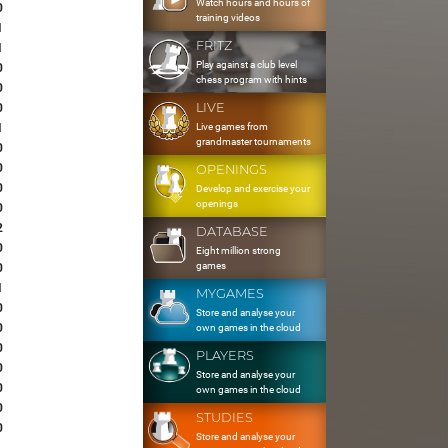
Watch hours and hours of
0
training videos
1
FRITZ
1
Play against a club level
0
chess program with hints
0
LIVE
0
Live games from
1
grandmaster tournaments
0
0
OPENINGS
0
Develop and exercise your
openings
0
2
DATABASE
0
Eight million strong
games
0
1
MYGAMES
0
Store and analyse your
0
own games in the cloud
0
PLAYERS
0
Store and analyse your
0
own games in the cloud
0
STUDIES
0
Store and analyse your