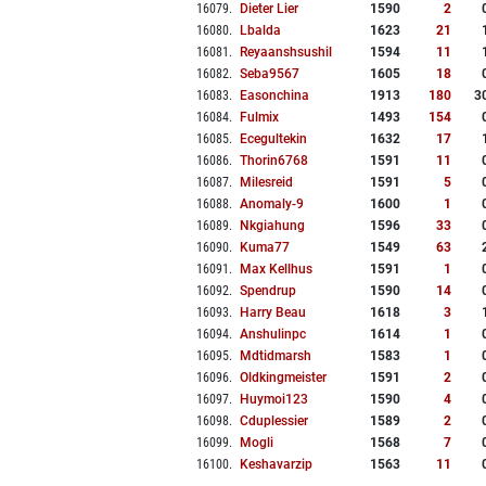
16079
.
Dieter Lier
1590
2
16080
.
Lbalda
1623
21
16081
.
Reyaanshsushil
1594
11
16082
.
Seba9567
1605
18
16083
.
Easonchina
1913
180
3
16084
.
Fulmix
1493
154
16085
.
Ecegultekin
1632
17
16086
.
Thorin6768
1591
11
16087
.
Milesreid
1591
5
16088
.
Anomaly-9
1600
1
16089
.
Nkgiahung
1596
33
16090
.
Kuma77
1549
63
16091
.
Max Kellhus
1591
1
16092
.
Spendrup
1590
14
16093
.
Harry Beau
1618
3
16094
.
Anshulinpc
1614
1
16095
.
Mdtidmarsh
1583
1
16096
.
Oldkingmeister
1591
2
16097
.
Huymoi123
1590
4
16098
.
Cduplessier
1589
2
16099
.
Mogli
1568
7
16100
.
Keshavarzip
1563
11