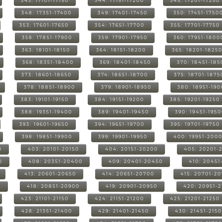
343: 17101-17150
344: 17151-17200
345: 17201-17250
348: 17351-17400
349: 17401-17450
350: 17451-1750
353: 17601-17650
354: 17651-17700
355: 17701-17750
358: 17851-17900
359: 17901-17950
360: 17951-1800
363: 18101-18150
364: 18151-18200
365: 18201-1825
368: 18351-18400
369: 18401-18450
370: 18451-185
373: 18601-18650
374: 18651-18700
375: 18701-1875
378: 18851-18900
379: 18901-18950
380: 18951-19
383: 19101-19150
384: 19151-19200
385: 19201-19250
388: 19351-19400
389: 19401-19450
390: 19451-195
393: 19601-19650
394: 19651-19700
395: 19701-19750
398: 19851-19900
399: 19901-19950
400: 19951-200
0
403: 20101-20150
404: 20151-20200
405: 20201-
0
408: 20351-20400
409: 20401-20450
410: 20451
413: 20601-20650
414: 20651-20700
415: 20701-2
0
418: 20851-20900
419: 20901-20950
420: 20951-
423: 21101-21150
424: 21151-21200
425: 21201-21250
428: 21351-21400
429: 21401-21450
430: 21451-215