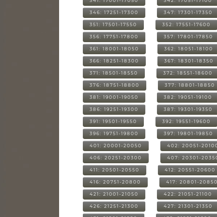
341: 17001-17050
342: 17051-17100
346: 17251-17300
347: 17301-17350
351: 17501-17550
352: 17551-17600
356: 17751-17800
357: 17801-17850
361: 18001-18050
362: 18051-18100
366: 18251-18300
367: 18301-18350
371: 18501-18550
372: 18551-18600
376: 18751-18800
377: 18801-18850
381: 19001-19050
382: 19051-19100
386: 19251-19300
387: 19301-19350
391: 19501-19550
392: 19551-19600
396: 19751-19800
397: 19801-19850
401: 20001-20050
402: 20051-2010
406: 20251-20300
407: 20301-2035
411: 20501-20550
412: 20551-20600
416: 20751-20800
417: 20801-2085
421: 21001-21050
422: 21051-21100
426: 21251-21300
427: 21301-21350